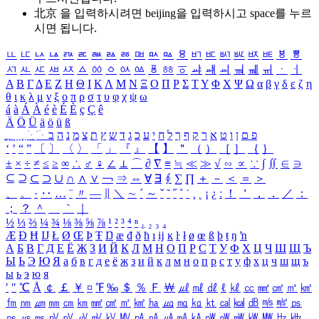
北京 을 입력하시려면
beijing
을 입력하시고 space를 누르
시면 됩니다.
ㅥ
ㅦ
ㅧ
ㅨ
ㅩ
ㅪ
ㅫ
ㅬ
ㅭ
ㅮ
ㅯ
ㅰ
ㅱ
ㅲ
ㅳ
ㅴ
ㅵ
ㅶ
ㅷ
ㅸ
ㅹ
ㅺ
ㅻ
ㅼ
ㅽ
ㅾ
ㅿ
ㆀ
ㆁ
ㆂ
ㆃ
ㆄ
ㆅ
ㆆ
ㆇ
ㆈ
ㆉ
ㆊ
ㆋ
ㆌ
ㆍ
ㆎ
Α
Β
Γ
Δ
Ε
Ζ
Η
Θ
Ι
Κ
Λ
Μ
Ν
Ξ
Ο
Π
Ρ
Σ
Τ
Υ
Φ
Χ
Ψ
Ω
α
β
γ
δ
ε
ζ
η
θ
ι
κ
λ
μ
ν
ξ
ο
π
ρ
σ
τ
υ
φ
χ
ψ
ω
á
à
Á
À
é
è
É
È
ç
Ç
ê
Ä
Ö
Ü
ä
ö
ü
ß
ְ
ֳ
ֲ
ֱ
ָ
ַ
ֵ
ֶ
ִ
ֹ
ּ
ֻ
ׂ
ׁ
ּ
ב
ה
נ
מ
צ
ת
ץ
ש
ד
ג
כ
ע
י
ח
ל
ך
ף
ק
ר
א
ט
ו
ן
ם
פ
‘
’
“
”
〔
〕
〈
〉
「
」
『
』
【
】
＂
（
）
［
］
｛
｝
±
×
÷
≠
≤
≥
∞
∴
♂
♀
∠
⊥
⌒
∂
∇
≡
≒
≪
≫
√
∽
∝
∵
∫
∬
∈
∋
⊆
⊇
⊂
⊃
∪
∩
∧
∨
￢
⇒
⇔
∀
∃
∮
∑
∏
＋
－
＜
＝
＞
、
。
·
‥
…
¨
〃
―
∥
＼
∼
´
～
ˇ
˘
˝
˚
˙
¸
˛
¡
¿
ː
！
＇
，
．
／
：
；
？
＾
＿
｀
｜
½
⅓
⅔
¼
¾
⅛
⅜
⅝
⅞
¹
²
³
⁴
ⁿ
₁
₂
₃
₄
Æ
Ð
Ħ
Ĳ
Ł
Ø
Œ
Þ
Ŧ
Ŋ
æ
đ
ð
ħ
ı
ĳ
ĸ
ŀ
ł
ø
œ
ß
þ
ŧ
ŋ
ŉ
А
Б
В
Г
Д
Е
Ё
Ж
З
И
Й
К
Л
М
Н
О
П
Р
С
Т
У
Ф
Х
Ц
Ч
Ш
Щ
Ъ
Ы
Ь
Э
Ю
Я
а
б
в
г
д
е
ё
ж
з
и
й
к
л
м
н
о
п
р
с
т
у
ф
х
ц
ч
ш
щ
ъ
ы
ь
э
ю
я
′
″
℃
Å
￠
￡
￥
¤
℉
‰
＄
％
Ｆ
￦
㎕
㎖
㎗
ℓ
㎘
㏄
㎣
㎤
㎥
㎦
㎙
㎚
㎛
㎜
㎝
㎞
㎟
㎠
㎡
㎢
㏊
㎍
㎎
㎏
㏏
㎈
㎉
㏈
㎧
㎨
㎰
㎱
㎲
㎳
㎴
㎵
㎶
㎷
㎸
㎹
㎀
㎁
㎂
㎃
㎄
㎺
㎻
㎽
㎾
㎿
㎐
㎑