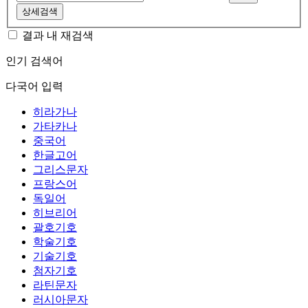
상세검색
결과 내 재검색
인기 검색어
다국어 입력
히라가나
가타카나
중국어
한글고어
그리스문자
프랑스어
독일어
히브리어
괄호기호
학술기호
기술기호
첨자기호
라틴문자
러시아문자