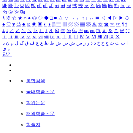
㎒
㎓
㎔
Ω
㏀
㏁
㎊
㎋
㎌
㏖
㏅
㎭
㎮
㎯
㏛
㎩
㎪
㎫
㎬
㏝
㏐
㏓
㏃
㏉
㏜
㏆
§
※
☆
★
○
●
◎
◇
◆
□
■
△
▽
→
←
↑
↓
↔
〓
◁
◀
▷
▶
♤
♠
♡
♥
♧
♣
⊙
◈
▣
◐
◑
▒
▤
▥
▨
▧
▦
▩
♨
☏
☎
☜
☞
¶
†
‡
↕
↗
↙
↖
↘
♭
♩
♪
♬
㉿
㈜
№
㏇
™
㏂
㏘
℡
＃
＆
＊
＠
ª
º
ⅰ
ⅱ
ⅲ
ⅳ
ⅴ
ⅵ
ⅶ
ⅷ
ⅸ
ⅹ
Ⅰ
Ⅱ
Ⅲ
Ⅳ
Ⅴ
Ⅵ
Ⅶ
Ⅷ
Ⅸ
Ⅹ
ا
ب
ت
ث
ج
ح
خ
د
ذ
ر
ز
س
ش
ص
ض
ط
ظ
ع
غ
ف
ق
ک
ل
م
ن
ه
و
ی
닫기
통합검색
국내학술논문
학위논문
해외학술논문
학술지