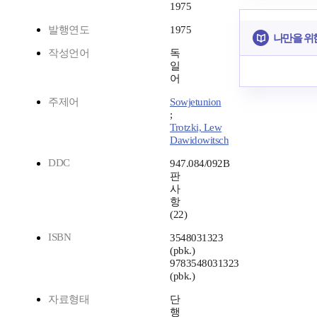
1975
발행연도
1975
나만을 위
작성언어
독
일
어
주제어
Sowjetunion
;
Trotzki, Lew
Dawidowitsch
DDC
947.084/092B
판
사
항
(22)
ISBN
3548031323
(pbk.)
9783548031323
(pbk.)
자료형태
단
행