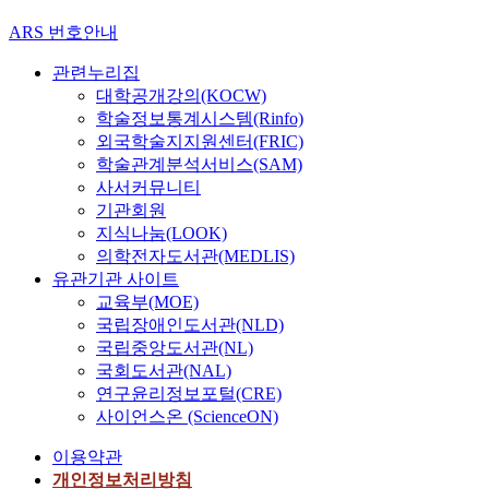
ARS 번호안내
관련누리집
대학공개강의(KOCW)
학술정보통계시스템(Rinfo)
외국학술지지원센터(FRIC)
학술관계분석서비스(SAM)
사서커뮤니티
기관회원
지식나눔(LOOK)
의학전자도서관(MEDLIS)
유관기관 사이트
교육부(MOE)
국립장애인도서관(NLD)
국립중앙도서관(NL)
국회도서관(NAL)
연구윤리정보포털(CRE)
사이언스온 (ScienceON)
이용약관
개인정보처리방침