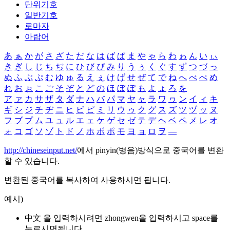
단위기호
일반기호
로마자
아랍어
あ
ぁ
か
が
さ
ざ
た
だ
な
は
ば
ぱ
ま
や
ゃ
ら
わ
ゎ
ん
い
ぃ
き
ぎ
し
じ
ち
ぢ
に
ひ
び
ぴ
み
り
う
ぅ
く
ぐ
す
ず
つ
づ
っ
ぬ
ふ
ぶ
ぷ
む
ゆ
ゅ
る
え
ぇ
け
げ
せ
ぜ
て
で
ね
へ
べ
ぺ
め
れ
お
ぉ
こ
ご
そ
ぞ
と
ど
の
ほ
ぼ
ぽ
も
よ
ょ
ろ
を
ア
ァ
カ
サ
ザ
タ
ダ
ナ
ハ
バ
パ
マ
ヤ
ャ
ラ
ワ
ヮ
ン
イ
ィ
キ
ギ
シ
ジ
チ
ヂ
ニ
ヒ
ビ
ピ
ミ
リ
ウ
ゥ
ク
グ
ス
ズ
ツ
ヅ
ッ
ヌ
フ
ブ
プ
ム
ユ
ュ
ル
エ
ェ
ケ
ゲ
セ
ゼ
テ
デ
ヘ
ベ
ペ
メ
レ
オ
ォ
コ
ゴ
ソ
ゾ
ト
ド
ノ
ホ
ボ
ポ
モ
ヨ
ョ
ロ
ヲ
―
http://chineseinput.net/
에서 pinyin(병음)방식으로 중국어를 변환
할 수 있습니다.
변환된 중국어를 복사하여 사용하시면 됩니다.
예시)
中文 을 입력하시려면
zhongwen
을 입력하시고 space를
누르시면됩니다.