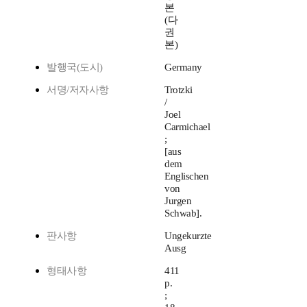
본
(다
권
본)
발행국(도시)
Germany
서명/저자사항
Trotzki
/
Joel
Carmichael
;
[aus
dem
Englischen
von
Jurgen
Schwab].
판사항
Ungekurzte
Ausg
형태사항
411
p.
;