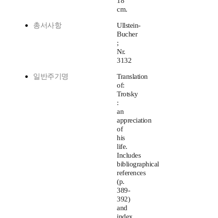
18
cm.
총서사항
Ullstein-
Bucher
;
Nr.
3132
일반주기명
Translation
of:
Trotsky
:
an
appreciation
of
his
life.
Includes
bibliographical
references
(p.
389-
392)
and
index.