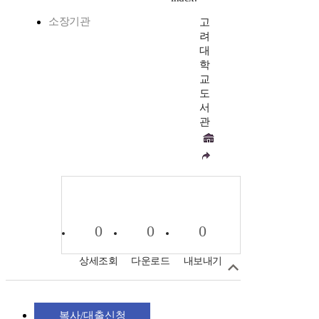
소장기관
고
려
대
학
교
도
서
관
0
0
0
상세조회
다운로드
내보내기
복사/대출신청