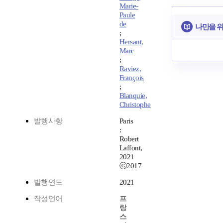
Marie-
Paule
de
나만을 
;
Hersant,
Marc
;
Raviez,
François
;
Blanquie,
Christophe
발행사항
Paris
:
Robert
Laffont,
2021
ⓒ2017
발행연도
2021
작성언어
프
랑
스