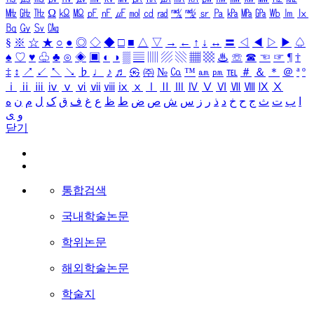
㎒
㎓
㎔
Ω
㏀
㏁
㎊
㎋
㎌
㏖
㏅
㎭
㎮
㎯
㏛
㎩
㎪
㎫
㎬
㏝
㏐
㏓
㏃
㏉
㏜
㏆
§
※
☆
★
○
●
◎
◇
◆
□
■
△
▽
→
←
↑
↓
↔
〓
◁
◀
▷
▶
♤
♠
♡
♥
♧
♣
⊙
◈
▣
◐
◑
▒
▤
▥
▨
▧
▦
▩
♨
☏
☎
☜
☞
¶
†
‡
↕
↗
↙
↖
↘
♭
♩
♪
♬
㉿
㈜
№
㏇
™
㏂
㏘
℡
＃
＆
＊
＠
ª
º
ⅰ
ⅱ
ⅲ
ⅳ
ⅴ
ⅵ
ⅶ
ⅷ
ⅸ
ⅹ
Ⅰ
Ⅱ
Ⅲ
Ⅳ
Ⅴ
Ⅵ
Ⅶ
Ⅷ
Ⅸ
Ⅹ
ا
ب
ت
ث
ج
ح
خ
د
ذ
ر
ز
س
ش
ص
ض
ط
ظ
ع
غ
ف
ق
ک
ل
م
ن
ه
و
ی
닫기
통합검색
국내학술논문
학위논문
해외학술논문
학술지