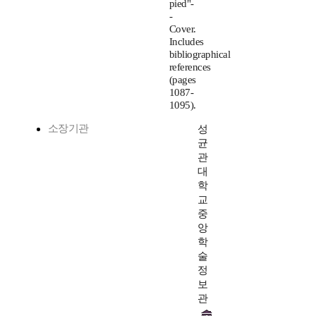
pied"-
-
Cover.
Includes
bibliographical
references
(pages
1087-
1095).
소장기관
성
균
관
대
학
교
중
앙
학
술
정
보
관