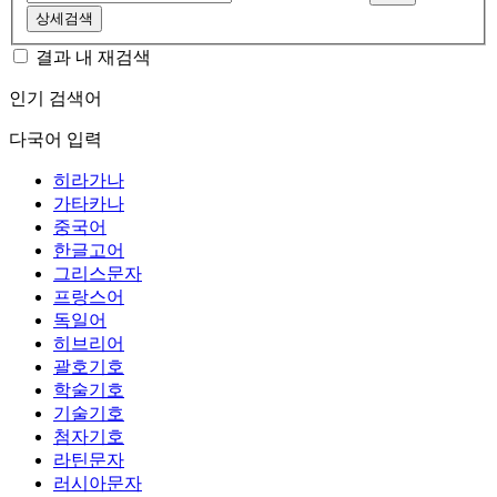
상세검색
결과 내 재검색
인기 검색어
다국어 입력
히라가나
가타카나
중국어
한글고어
그리스문자
프랑스어
독일어
히브리어
괄호기호
학술기호
기술기호
첨자기호
라틴문자
러시아문자