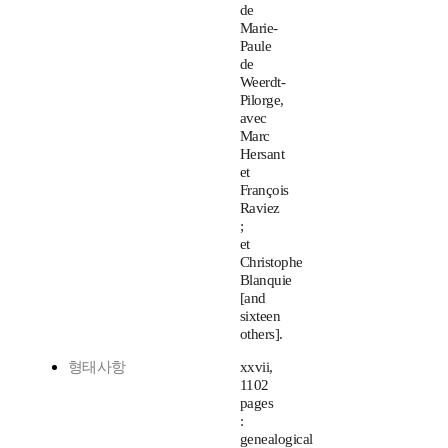
de
Marie-
Paule
de
Weerdt-
Pilorge,
avec
Marc
Hersant
et
François
Raviez
;
et
Christophe
Blanquie
[and
sixteen
others].
형태사항
xxvii,
1102
pages
:
genealogical