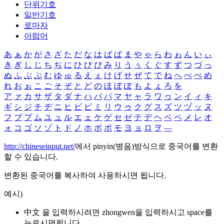
단위기호
일반기호
로마자
아랍어
あ
ぁ
か
が
さ
ざ
た
だ
な
は
ば
ぱ
ま
や
ゃ
ら
わ
ゎ
ん
い
ぃ
き
ぎ
し
じ
ち
ぢ
に
ひ
び
ぴ
み
り
う
ぅ
く
ぐ
す
ず
つ
づ
っ
ぬ
ふ
ぶ
ぷ
む
ゆ
ゅ
る
え
ぇ
け
げ
せ
ぜ
て
で
ね
へ
べ
ぺ
め
れ
お
ぉ
こ
ご
そ
ぞ
と
ど
の
ほ
ぼ
ぽ
も
よ
ょ
ろ
を
ア
ァ
カ
サ
ザ
タ
ダ
ナ
ハ
バ
パ
マ
ヤ
ャ
ラ
ワ
ヮ
ン
イ
ィ
キ
ギ
シ
ジ
チ
ヂ
ニ
ヒ
ビ
ピ
ミ
リ
ウ
ゥ
ク
グ
ス
ズ
ツ
ヅ
ッ
ヌ
フ
ブ
プ
ム
ユ
ュ
ル
エ
ェ
ケ
ゲ
セ
ゼ
テ
デ
ヘ
ベ
ペ
メ
レ
オ
ォ
コ
ゴ
ソ
ゾ
ト
ド
ノ
ホ
ボ
ポ
モ
ヨ
ョ
ロ
ヲ
―
http://chineseinput.net/
에서 pinyin(병음)방식으로 중국어를 변환
할 수 있습니다.
변환된 중국어를 복사하여 사용하시면 됩니다.
예시)
中文 을 입력하시려면
zhongwen
을 입력하시고 space를
누르시면됩니다.