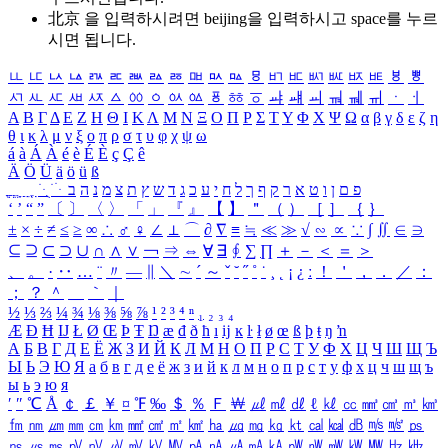
北京 을 입력하시려면
beijing
을 입력하시고 space를 누르
시면 됩니다.
ㅥ
ㅦ
ㅧ
ㅨ
ㅩ
ㅪ
ㅫ
ㅬ
ㅭ
ㅮ
ㅯ
ㅰ
ㅱ
ㅲ
ㅳ
ㅴ
ㅵ
ㅶ
ㅷ
ㅸ
ㅹ
ㅺ
ㅻ
ㅼ
ㅽ
ㅾ
ㅿ
ㆀ
ㆁ
ㆂ
ㆃ
ㆄ
ㆅ
ㆆ
ㆇ
ㆈ
ㆉ
ㆊ
ㆋ
ㆌ
ㆍ
ㆎ
Α
Β
Γ
Δ
Ε
Ζ
Η
Θ
Ι
Κ
Λ
Μ
Ν
Ξ
Ο
Π
Ρ
Σ
Τ
Υ
Φ
Χ
Ψ
Ω
α
β
γ
δ
ε
ζ
η
θ
ι
κ
λ
μ
ν
ξ
ο
π
ρ
σ
τ
υ
φ
χ
ψ
ω
á
à
Á
À
é
è
É
È
ç
Ç
ê
Ä
Ö
Ü
ä
ö
ü
ß
ְ
ֳ
ֲ
ֱ
ָ
ַ
ֵ
ֶ
ִ
ֹ
ּ
ֻ
ׂ
ׁ
ּ
ב
ה
נ
מ
צ
ת
ץ
ש
ד
ג
כ
ע
י
ח
ל
ך
ף
ק
ר
א
ט
ו
ן
ם
פ
‘
’
“
”
〔
〕
〈
〉
「
」
『
』
【
】
＂
（
）
［
］
｛
｝
±
×
÷
≠
≤
≥
∞
∴
♂
♀
∠
⊥
⌒
∂
∇
≡
≒
≪
≫
√
∽
∝
∵
∫
∬
∈
∋
⊆
⊇
⊂
⊃
∪
∩
∧
∨
￢
⇒
⇔
∀
∃
∮
∑
∏
＋
－
＜
＝
＞
、
。
·
‥
…
¨
〃
―
∥
＼
∼
´
～
ˇ
˘
˝
˚
˙
¸
˛
¡
¿
ː
！
＇
，
．
／
：
；
？
＾
＿
｀
｜
½
⅓
⅔
¼
¾
⅛
⅜
⅝
⅞
¹
²
³
⁴
ⁿ
₁
₂
₃
₄
Æ
Ð
Ħ
Ĳ
Ł
Ø
Œ
Þ
Ŧ
Ŋ
æ
đ
ð
ħ
ı
ĳ
ĸ
ŀ
ł
ø
œ
ß
þ
ŧ
ŋ
ŉ
А
Б
В
Г
Д
Е
Ё
Ж
З
И
Й
К
Л
М
Н
О
П
Р
С
Т
У
Ф
Х
Ц
Ч
Ш
Щ
Ъ
Ы
Ь
Э
Ю
Я
а
б
в
г
д
е
ё
ж
з
и
й
к
л
м
н
о
п
р
с
т
у
ф
х
ц
ч
ш
щ
ъ
ы
ь
э
ю
я
′
″
℃
Å
￠
￡
￥
¤
℉
‰
＄
％
Ｆ
￦
㎕
㎖
㎗
ℓ
㎘
㏄
㎣
㎤
㎥
㎦
㎙
㎚
㎛
㎜
㎝
㎞
㎟
㎠
㎡
㎢
㏊
㎍
㎎
㎏
㏏
㎈
㎉
㏈
㎧
㎨
㎰
㎱
㎲
㎳
㎴
㎵
㎶
㎷
㎸
㎹
㎀
㎁
㎂
㎃
㎄
㎺
㎻
㎽
㎾
㎿
㎐
㎑