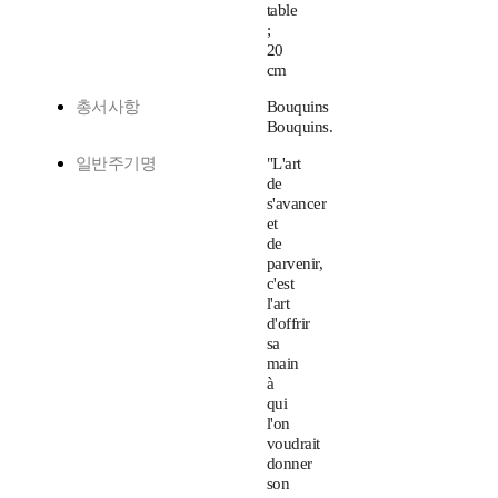
table
;
20
cm
총서사항
Bouquins
Bouquins.
일반주기명
"L'art
de
s'avancer
et
de
parvenir,
c'est
l'art
d'offrir
sa
main
à
qui
l'on
voudrait
donner
son