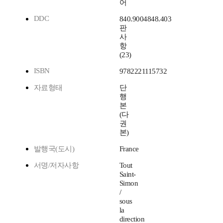
어
DDC
840.9004848.403
판
사
항
(23)
ISBN
9782221115732
자료형태
단
행
본
(다
권
본)
발행국(도시)
France
서명/저자사항
Tout
Saint-
Simon
/
sous
la
direction