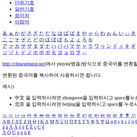
단위기호
일반기호
로마자
아랍어
あ
ぁ
か
が
さ
ざ
た
だ
な
は
ば
ぱ
ま
や
ゃ
ら
わ
ゎ
ん
い
ぃ
き
こ
ご
そ
ぞ
と
ど
の
ほ
ぼ
ぽ
も
よ
ょ
ろ
を
ア
ァ
カ
サ
ザ
タ
ダ
ナ
ハ
バ
パ
マ
ヤ
ャ
ラ
ワ
ヮ
ン
イ
ィ
キ
ギ
ソ
ゾ
ト
ド
ノ
ホ
ボ
ポ
モ
ヨ
ョ
ロ
ヲ
―
http://chineseinput.net/
에서 pinyin(병음)방식으로 중국어를 변환
변환된 중국어를 복사하여 사용하시면 됩니다.
예시)
中文 을 입력하시려면
zhongwen
을 입력하시고 space를
北京 을 입력하시려면
beijing
을 입력하시고 space를 누르
ㅥ
ㅦ
ㅧ
ㅨ
ㅩ
ㅪ
ㅫ
ㅬ
ㅭ
ㅮ
ㅯ
ㅰ
ㅱ
ㅲ
ㅳ
ㅴ
ㅵ
ㅶ
ㅷ
ㅸ
ㅹ
ㅺ
Α
Β
Γ
Δ
Ε
Ζ
Η
Θ
Ι
Κ
Λ
Μ
Ν
Ξ
Ο
Π
Ρ
Σ
Τ
Υ
Φ
Χ
Ψ
Ω
α
β
γ
δ
ε
ζ
η
á
à
Á
À
é
è
É
È
ç
Ç
ê
Ä
Ö
Ü
ä
ö
ü
ß