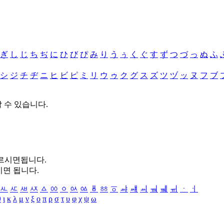
ぎ
し
じ
ち
ぢ
に
ひ
び
ぴ
み
り
う
ぅ
く
ぐ
す
ず
つ
づ
っ
ぬ
ふ
シ
ジ
チ
ヂ
ニ
ヒ
ビ
ピ
ミ
リ
ウ
ゥ
ク
グ
ス
ズ
ツ
ヅ
ッ
ヌ
フ
ブ
할 수 있습니다.
누르시면됩니다.
시면 됩니다.
ㅻ
ㅼ
ㅽ
ㅾ
ㅿ
ㆀ
ㆁ
ㆂ
ㆃ
ㆄ
ㆅ
ㆆ
ㆇ
ㆈ
ㆉ
ㆊ
ㆋ
ㆌ
ㆍ
ㆎ
θ
ι
κ
λ
μ
ν
ξ
ο
π
ρ
σ
τ
υ
φ
χ
ψ
ω