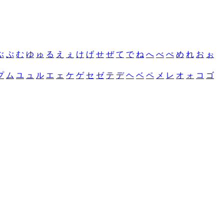
ぶ
ぷ
む
ゆ
ゅ
る
え
ぇ
け
げ
せ
ぜ
て
で
ね
へ
べ
ぺ
め
れ
お
ぉ
プ
ム
ユ
ュ
ル
エ
ェ
ケ
ゲ
セ
ゼ
テ
デ
ヘ
ベ
ペ
メ
レ
オ
ォ
コ
ゴ