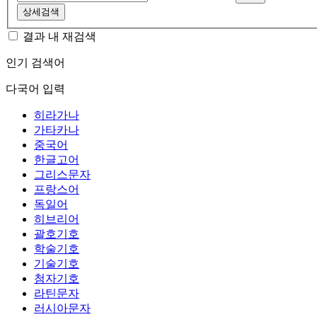
상세검색
결과 내 재검색
인기 검색어
다국어 입력
히라가나
가타카나
중국어
한글고어
그리스문자
프랑스어
독일어
히브리어
괄호기호
학술기호
기술기호
첨자기호
라틴문자
러시아문자