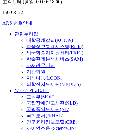
고객센터 (평일: 09:00~18:00)
1599-3122
ARS 번호안내
관련누리집
대학공개강의(KOCW)
학술정보통계시스템(Rinfo)
외국학술지지원센터(FRIC)
학술관계분석서비스(SAM)
사서커뮤니티
기관회원
지식나눔(LOOK)
의학전자도서관(MEDLIS)
유관기관 사이트
교육부(MOE)
국립장애인도서관(NLD)
국립중앙도서관(NL)
국회도서관(NAL)
연구윤리정보포털(CRE)
사이언스온 (ScienceON)