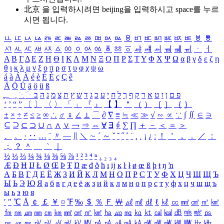
北京 을 입력하시려면
beijing
을 입력하시고 space를 누르
시면 됩니다.
ㅥ
ㅦ
ㅧ
ㅨ
ㅩ
ㅪ
ㅫ
ㅬ
ㅭ
ㅮ
ㅯ
ㅰ
ㅱ
ㅲ
ㅳ
ㅴ
ㅵ
ㅶ
ㅷ
ㅸ
ㅹ
ㅺ
ㅻ
ㅼ
ㅽ
ㅾ
ㅿ
ㆀ
ㆁ
ㆂ
ㆃ
ㆄ
ㆅ
ㆆ
ㆇ
ㆈ
ㆉ
ㆊ
ㆋ
ㆌ
ㆍ
ㆎ
Α
Β
Γ
Δ
Ε
Ζ
Η
Θ
Ι
Κ
Λ
Μ
Ν
Ξ
Ο
Π
Ρ
Σ
Τ
Υ
Φ
Χ
Ψ
Ω
α
β
γ
δ
ε
ζ
η
θ
ι
κ
λ
μ
ν
ξ
ο
π
ρ
σ
τ
υ
φ
χ
ψ
ω
á
à
Á
À
é
è
É
È
ç
Ç
ê
Ä
Ö
Ü
ä
ö
ü
ß
ְ
ֳ
ֲ
ֱ
ָ
ַ
ֵ
ֶ
ִ
ֹ
ּ
ֻ
ׂ
ׁ
ּ
ב
ה
נ
מ
צ
ת
ץ
ש
ד
ג
כ
ע
י
ח
ל
ך
ף
ק
ר
א
ט
ו
ן
ם
פ
‘
’
“
”
〔
〕
〈
〉
「
」
『
』
【
】
＂
（
）
［
］
｛
｝
±
×
÷
≠
≤
≥
∞
∴
♂
♀
∠
⊥
⌒
∂
∇
≡
≒
≪
≫
√
∽
∝
∵
∫
∬
∈
∋
⊆
⊇
⊂
⊃
∪
∩
∧
∨
￢
⇒
⇔
∀
∃
∮
∑
∏
＋
－
＜
＝
＞
、
。
·
‥
…
¨
〃
―
∥
＼
∼
´
～
ˇ
˘
˝
˚
˙
¸
˛
¡
¿
ː
！
＇
，
．
／
：
；
？
＾
＿
｀
｜
½
⅓
⅔
¼
¾
⅛
⅜
⅝
⅞
¹
²
³
⁴
ⁿ
₁
₂
₃
₄
Æ
Ð
Ħ
Ĳ
Ł
Ø
Œ
Þ
Ŧ
Ŋ
æ
đ
ð
ħ
ı
ĳ
ĸ
ŀ
ł
ø
œ
ß
þ
ŧ
ŋ
ŉ
А
Б
В
Г
Д
Е
Ё
Ж
З
И
Й
К
Л
М
Н
О
П
Р
С
Т
У
Ф
Х
Ц
Ч
Ш
Щ
Ъ
Ы
Ь
Э
Ю
Я
а
б
в
г
д
е
ё
ж
з
и
й
к
л
м
н
о
п
р
с
т
у
ф
х
ц
ч
ш
щ
ъ
ы
ь
э
ю
я
′
″
℃
Å
￠
￡
￥
¤
℉
‰
＄
％
Ｆ
￦
㎕
㎖
㎗
ℓ
㎘
㏄
㎣
㎤
㎥
㎦
㎙
㎚
㎛
㎜
㎝
㎞
㎟
㎠
㎡
㎢
㏊
㎍
㎎
㎏
㏏
㎈
㎉
㏈
㎧
㎨
㎰
㎱
㎲
㎳
㎴
㎵
㎶
㎷
㎸
㎹
㎀
㎁
㎂
㎃
㎄
㎺
㎻
㎽
㎾
㎿
㎐
㎑