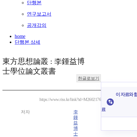
단행본
연구보고서
공개강의
home
단행본 상세
東方思想論叢 : 李鍾益博
士學位論文叢書
한글로보기
이 자료와 함
https://www.riss.kr/link?id=M2602176
료
저자
李
鍾
益
博
士