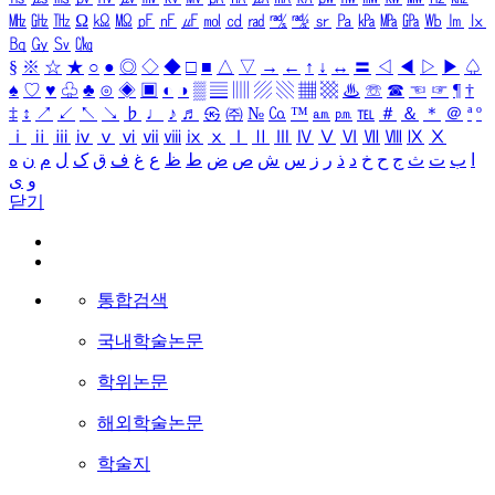
㎒
㎓
㎔
Ω
㏀
㏁
㎊
㎋
㎌
㏖
㏅
㎭
㎮
㎯
㏛
㎩
㎪
㎫
㎬
㏝
㏐
㏓
㏃
㏉
㏜
㏆
§
※
☆
★
○
●
◎
◇
◆
□
■
△
▽
→
←
↑
↓
↔
〓
◁
◀
▷
▶
♤
♠
♡
♥
♧
♣
⊙
◈
▣
◐
◑
▒
▤
▥
▨
▧
▦
▩
♨
☏
☎
☜
☞
¶
†
‡
↕
↗
↙
↖
↘
♭
♩
♪
♬
㉿
㈜
№
㏇
™
㏂
㏘
℡
＃
＆
＊
＠
ª
º
ⅰ
ⅱ
ⅲ
ⅳ
ⅴ
ⅵ
ⅶ
ⅷ
ⅸ
ⅹ
Ⅰ
Ⅱ
Ⅲ
Ⅳ
Ⅴ
Ⅵ
Ⅶ
Ⅷ
Ⅸ
Ⅹ
ا
ب
ت
ث
ج
ح
خ
د
ذ
ر
ز
س
ش
ص
ض
ط
ظ
ع
غ
ف
ق
ک
ل
م
ن
ه
و
ی
닫기
통합검색
국내학술논문
학위논문
해외학술논문
학술지