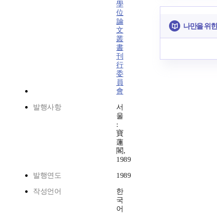
學
位
論
나만을 위한
文
叢
書
刊
行
委
員
會
발행사항
서
울
:
寶
蓮
閣,
1989
발행연도
1989
작성언어
한
국
어