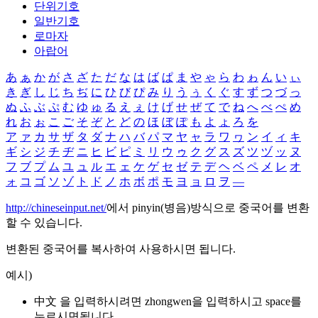
단위기호
일반기호
로마자
아랍어
あ
ぁ
か
が
さ
ざ
た
だ
な
は
ば
ぱ
ま
や
ゃ
ら
わ
ゎ
ん
い
ぃ
き
ぎ
し
じ
ち
ぢ
に
ひ
び
ぴ
み
り
う
ぅ
く
ぐ
す
ず
つ
づ
っ
ぬ
ふ
ぶ
ぷ
む
ゆ
ゅ
る
え
ぇ
け
げ
せ
ぜ
て
で
ね
へ
べ
ぺ
め
れ
お
ぉ
こ
ご
そ
ぞ
と
ど
の
ほ
ぼ
ぽ
も
よ
ょ
ろ
を
ア
ァ
カ
サ
ザ
タ
ダ
ナ
ハ
バ
パ
マ
ヤ
ャ
ラ
ワ
ヮ
ン
イ
ィ
キ
ギ
シ
ジ
チ
ヂ
ニ
ヒ
ビ
ピ
ミ
リ
ウ
ゥ
ク
グ
ス
ズ
ツ
ヅ
ッ
ヌ
フ
ブ
プ
ム
ユ
ュ
ル
エ
ェ
ケ
ゲ
セ
ゼ
テ
デ
ヘ
ベ
ペ
メ
レ
オ
ォ
コ
ゴ
ソ
ゾ
ト
ド
ノ
ホ
ボ
ポ
モ
ヨ
ョ
ロ
ヲ
―
http://chineseinput.net/
에서 pinyin(병음)방식으로 중국어를 변환
할 수 있습니다.
변환된 중국어를 복사하여 사용하시면 됩니다.
예시)
中文 을 입력하시려면
zhongwen
을 입력하시고 space를
누르시면됩니다.