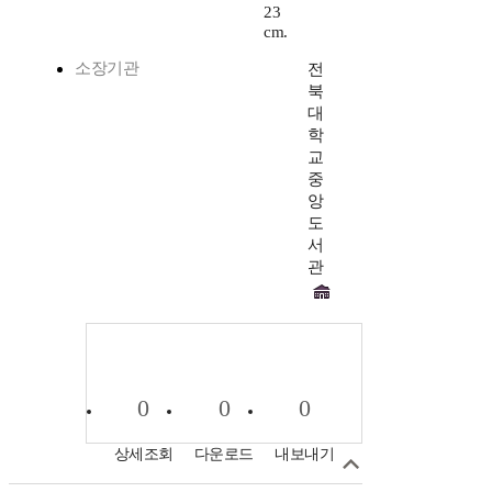
23
cm.
소장기관
전
북
대
학
교
중
앙
도
서
관
0
0
0
상세조회
다운로드
내보내기