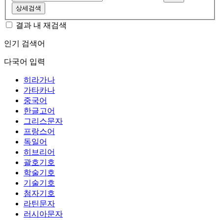
상세검색
결과 내 재검색
인기 검색어
다국어 입력
히라가나
가타카나
중국어
한글고어
그리스문자
프랑스어
독일어
히브리어
괄호기호
학술기호
기술기호
첨자기호
라틴문자
러시아문자