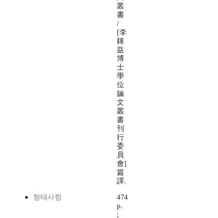
叢
書
/
[李
鍾
益
博
士
學
位
論
文
叢
書
刊
行
委
員
會]
篇
譯.
형태사항
474
p.
;