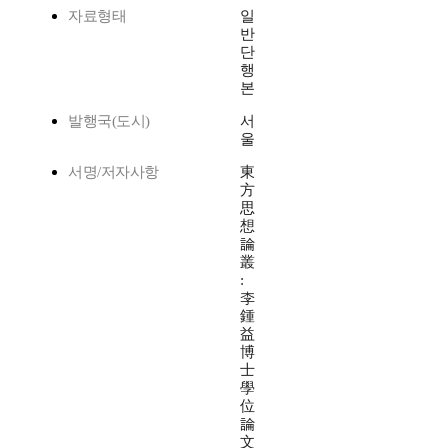
자료형태
일
반
단
행
본
발행국(도시)
서
울
서명/저자사항
東
方
思
想
論
叢
:
李
鍾
益
博
士
學
位
論
文