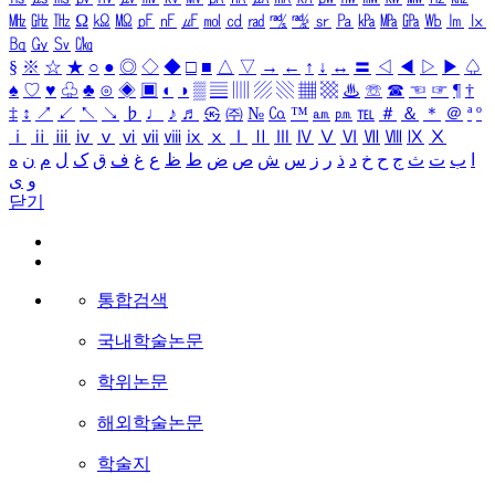
㎒
㎓
㎔
Ω
㏀
㏁
㎊
㎋
㎌
㏖
㏅
㎭
㎮
㎯
㏛
㎩
㎪
㎫
㎬
㏝
㏐
㏓
㏃
㏉
㏜
㏆
§
※
☆
★
○
●
◎
◇
◆
□
■
△
▽
→
←
↑
↓
↔
〓
◁
◀
▷
▶
♤
♠
♡
♥
♧
♣
⊙
◈
▣
◐
◑
▒
▤
▥
▨
▧
▦
▩
♨
☏
☎
☜
☞
¶
†
‡
↕
↗
↙
↖
↘
♭
♩
♪
♬
㉿
㈜
№
㏇
™
㏂
㏘
℡
＃
＆
＊
＠
ª
º
ⅰ
ⅱ
ⅲ
ⅳ
ⅴ
ⅵ
ⅶ
ⅷ
ⅸ
ⅹ
Ⅰ
Ⅱ
Ⅲ
Ⅳ
Ⅴ
Ⅵ
Ⅶ
Ⅷ
Ⅸ
Ⅹ
ا
ب
ت
ث
ج
ح
خ
د
ذ
ر
ز
س
ش
ص
ض
ط
ظ
ع
غ
ف
ق
ک
ل
م
ن
ه
و
ی
닫기
통합검색
국내학술논문
학위논문
해외학술논문
학술지