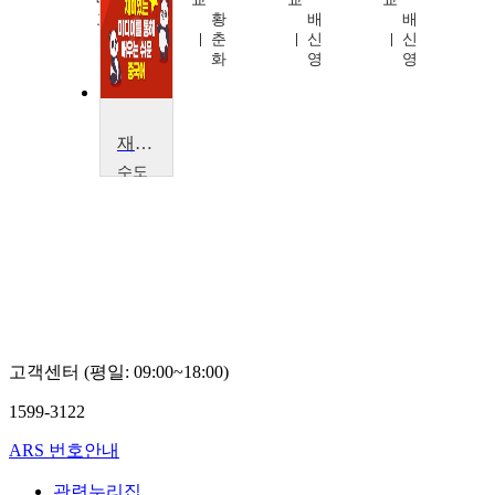
교
황
배
배
김
춘
신
신
기
화
영
영
범
재미있는 미디어를 통해 배우는 쉬운 중국어
수도
권역
센터
최
은
재
고객센터 (평일: 09:00~18:00)
1599-3122
ARS 번호안내
관련누리집