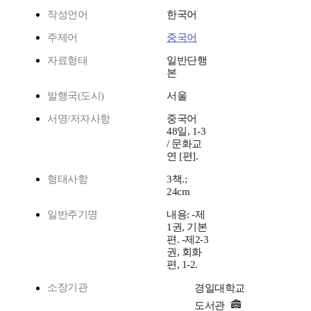
작성언어
한국어
주제어
중국어
자료형태
일반단행
본
발행국(도시)
서울
서명/저자사항
중국어
48일, 1-3
/ 문화교
연 [편].
형태사항
3책.;
24cm
일반주기명
내용: -제
1권, 기본
편. -제2-3
권, 회화
편, 1-2.
소장기관
경일대학교
도서관