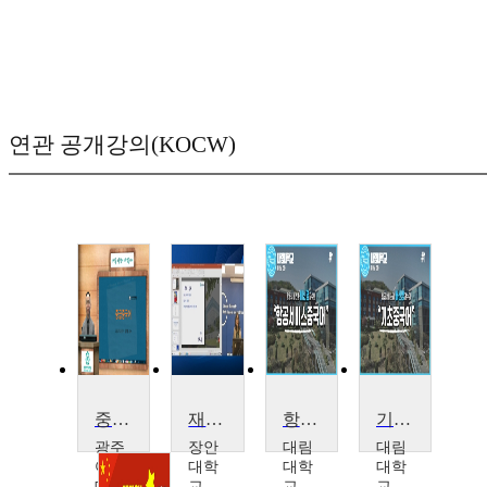
연관 공개강의(KOCW)
중국어중급(21)
재미있는 미디어를 통해 배우는 쉬운 중국어
항공서비스중국어
기초중국어
광주
장안
대림
대림
여자
대학
대학
대학
대학
교
교
교