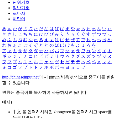
단위기호
일반기호
로마자
아랍어
あ
ぁ
か
が
さ
ざ
た
だ
な
は
ば
ぱ
ま
や
ゃ
ら
わ
ゎ
ん
い
ぃ
き
ぎ
し
じ
ち
ぢ
に
ひ
び
ぴ
み
り
う
ぅ
く
ぐ
す
ず
つ
づ
っ
ぬ
ふ
ぶ
ぷ
む
ゆ
ゅ
る
え
ぇ
け
げ
せ
ぜ
て
で
ね
へ
べ
ぺ
め
れ
お
ぉ
こ
ご
そ
ぞ
と
ど
の
ほ
ぼ
ぽ
も
よ
ょ
ろ
を
ア
ァ
カ
サ
ザ
タ
ダ
ナ
ハ
バ
パ
マ
ヤ
ャ
ラ
ワ
ヮ
ン
イ
ィ
キ
ギ
シ
ジ
チ
ヂ
ニ
ヒ
ビ
ピ
ミ
リ
ウ
ゥ
ク
グ
ス
ズ
ツ
ヅ
ッ
ヌ
フ
ブ
プ
ム
ユ
ュ
ル
エ
ェ
ケ
ゲ
セ
ゼ
テ
デ
ヘ
ベ
ペ
メ
レ
オ
ォ
コ
ゴ
ソ
ゾ
ト
ド
ノ
ホ
ボ
ポ
モ
ヨ
ョ
ロ
ヲ
―
http://chineseinput.net/
에서 pinyin(병음)방식으로 중국어를 변환
할 수 있습니다.
변환된 중국어를 복사하여 사용하시면 됩니다.
예시)
中文 을 입력하시려면
zhongwen
을 입력하시고 space를
누르시면됩니다.