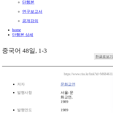
단행본
연구보고서
공개강의
home
단행본 상세
중국어 48일, 1-3
한글로보기
https://www.riss.kr/link?id=M684611
저자
문화교연
발행사항
서울: 문
화교연,
1989
발행연도
1989