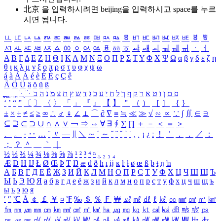
北京 을 입력하시려면
beijing
을 입력하시고 space를 누르
시면 됩니다.
ㅥ
ㅦ
ㅧ
ㅨ
ㅩ
ㅪ
ㅫ
ㅬ
ㅭ
ㅮ
ㅯ
ㅰ
ㅱ
ㅲ
ㅳ
ㅴ
ㅵ
ㅶ
ㅷ
ㅸ
ㅹ
ㅺ
ㅻ
ㅼ
ㅽ
ㅾ
ㅿ
ㆀ
ㆁ
ㆂ
ㆃ
ㆄ
ㆅ
ㆆ
ㆇ
ㆈ
ㆉ
ㆊ
ㆋ
ㆌ
ㆍ
ㆎ
Α
Β
Γ
Δ
Ε
Ζ
Η
Θ
Ι
Κ
Λ
Μ
Ν
Ξ
Ο
Π
Ρ
Σ
Τ
Υ
Φ
Χ
Ψ
Ω
α
β
γ
δ
ε
ζ
η
θ
ι
κ
λ
μ
ν
ξ
ο
π
ρ
σ
τ
υ
φ
χ
ψ
ω
á
à
Á
À
é
è
É
È
ç
Ç
ê
Ä
Ö
Ü
ä
ö
ü
ß
ְ
ֳ
ֲ
ֱ
ָ
ַ
ֵ
ֶ
ִ
ֹ
ּ
ֻ
ׂ
ׁ
ּ
ב
ה
נ
מ
צ
ת
ץ
ש
ד
ג
כ
ע
י
ח
ל
ך
ף
ק
ר
א
ט
ו
ן
ם
פ
‘
’
“
”
〔
〕
〈
〉
「
」
『
』
【
】
＂
（
）
［
］
｛
｝
±
×
÷
≠
≤
≥
∞
∴
♂
♀
∠
⊥
⌒
∂
∇
≡
≒
≪
≫
√
∽
∝
∵
∫
∬
∈
∋
⊆
⊇
⊂
⊃
∪
∩
∧
∨
￢
⇒
⇔
∀
∃
∮
∑
∏
＋
－
＜
＝
＞
、
。
·
‥
…
¨
〃
―
∥
＼
∼
´
～
ˇ
˘
˝
˚
˙
¸
˛
¡
¿
ː
！
＇
，
．
／
：
；
？
＾
＿
｀
｜
½
⅓
⅔
¼
¾
⅛
⅜
⅝
⅞
¹
²
³
⁴
ⁿ
₁
₂
₃
₄
Æ
Ð
Ħ
Ĳ
Ł
Ø
Œ
Þ
Ŧ
Ŋ
æ
đ
ð
ħ
ı
ĳ
ĸ
ŀ
ł
ø
œ
ß
þ
ŧ
ŋ
ŉ
А
Б
В
Г
Д
Е
Ё
Ж
З
И
Й
К
Л
М
Н
О
П
Р
С
Т
У
Ф
Х
Ц
Ч
Ш
Щ
Ъ
Ы
Ь
Э
Ю
Я
а
б
в
г
д
е
ё
ж
з
и
й
к
л
м
н
о
п
р
с
т
у
ф
х
ц
ч
ш
щ
ъ
ы
ь
э
ю
я
′
″
℃
Å
￠
￡
￥
¤
℉
‰
＄
％
Ｆ
￦
㎕
㎖
㎗
ℓ
㎘
㏄
㎣
㎤
㎥
㎦
㎙
㎚
㎛
㎜
㎝
㎞
㎟
㎠
㎡
㎢
㏊
㎍
㎎
㎏
㏏
㎈
㎉
㏈
㎧
㎨
㎰
㎱
㎲
㎳
㎴
㎵
㎶
㎷
㎸
㎹
㎀
㎁
㎂
㎃
㎄
㎺
㎻
㎽
㎾
㎿
㎐
㎑