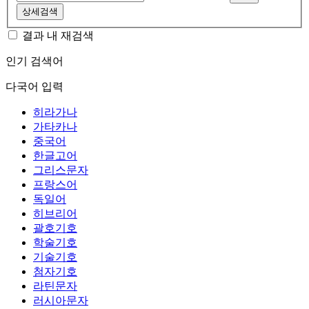
상세검색
결과 내 재검색
인기 검색어
다국어 입력
히라가나
가타카나
중국어
한글고어
그리스문자
프랑스어
독일어
히브리어
괄호기호
학술기호
기술기호
첨자기호
라틴문자
러시아문자