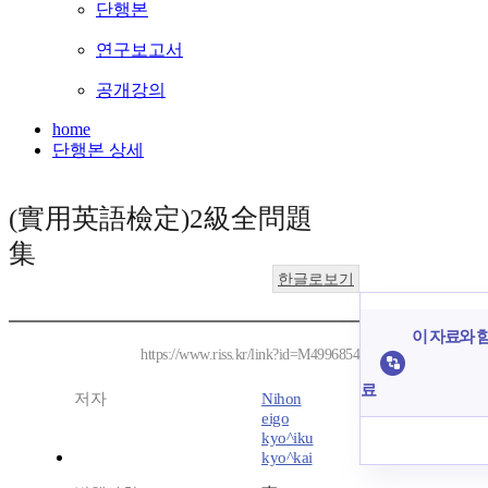
단행본
연구보고서
공개강의
home
단행본 상세
(實用英語檢定)2級全問題
集
한글로보기
이 자료와 함
https://www.riss.kr/link?id=M4996854
료
저자
Nihon
eigo
kyo^iku
kyo^kai