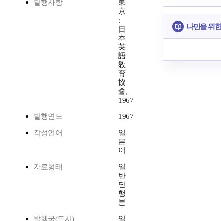
발행사항
東
京
:
나만을 위한
日
本
英
語
敎
育
協
會,
1967
발행연도
1967
작성언어
일
본
어
자료형태
일
반
단
행
본
발행국(도시)
일