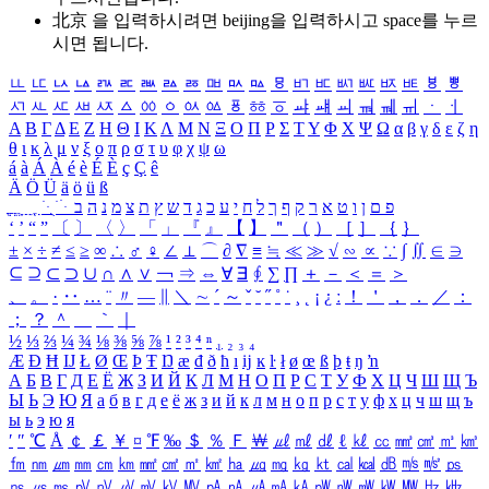
北京 을 입력하시려면
beijing
을 입력하시고 space를 누르
시면 됩니다.
ㅥ
ㅦ
ㅧ
ㅨ
ㅩ
ㅪ
ㅫ
ㅬ
ㅭ
ㅮ
ㅯ
ㅰ
ㅱ
ㅲ
ㅳ
ㅴ
ㅵ
ㅶ
ㅷ
ㅸ
ㅹ
ㅺ
ㅻ
ㅼ
ㅽ
ㅾ
ㅿ
ㆀ
ㆁ
ㆂ
ㆃ
ㆄ
ㆅ
ㆆ
ㆇ
ㆈ
ㆉ
ㆊ
ㆋ
ㆌ
ㆍ
ㆎ
Α
Β
Γ
Δ
Ε
Ζ
Η
Θ
Ι
Κ
Λ
Μ
Ν
Ξ
Ο
Π
Ρ
Σ
Τ
Υ
Φ
Χ
Ψ
Ω
α
β
γ
δ
ε
ζ
η
θ
ι
κ
λ
μ
ν
ξ
ο
π
ρ
σ
τ
υ
φ
χ
ψ
ω
á
à
Á
À
é
è
É
È
ç
Ç
ê
Ä
Ö
Ü
ä
ö
ü
ß
ְ
ֳ
ֲ
ֱ
ָ
ַ
ֵ
ֶ
ִ
ֹ
ּ
ֻ
ׂ
ׁ
ּ
ב
ה
נ
מ
צ
ת
ץ
ש
ד
ג
כ
ע
י
ח
ל
ך
ף
ק
ר
א
ט
ו
ן
ם
פ
‘
’
“
”
〔
〕
〈
〉
「
」
『
』
【
】
＂
（
）
［
］
｛
｝
±
×
÷
≠
≤
≥
∞
∴
♂
♀
∠
⊥
⌒
∂
∇
≡
≒
≪
≫
√
∽
∝
∵
∫
∬
∈
∋
⊆
⊇
⊂
⊃
∪
∩
∧
∨
￢
⇒
⇔
∀
∃
∮
∑
∏
＋
－
＜
＝
＞
、
。
·
‥
…
¨
〃
―
∥
＼
∼
´
～
ˇ
˘
˝
˚
˙
¸
˛
¡
¿
ː
！
＇
，
．
／
：
；
？
＾
＿
｀
｜
½
⅓
⅔
¼
¾
⅛
⅜
⅝
⅞
¹
²
³
⁴
ⁿ
₁
₂
₃
₄
Æ
Ð
Ħ
Ĳ
Ł
Ø
Œ
Þ
Ŧ
Ŋ
æ
đ
ð
ħ
ı
ĳ
ĸ
ŀ
ł
ø
œ
ß
þ
ŧ
ŋ
ŉ
А
Б
В
Г
Д
Е
Ё
Ж
З
И
Й
К
Л
М
Н
О
П
Р
С
Т
У
Ф
Х
Ц
Ч
Ш
Щ
Ъ
Ы
Ь
Э
Ю
Я
а
б
в
г
д
е
ё
ж
з
и
й
к
л
м
н
о
п
р
с
т
у
ф
х
ц
ч
ш
щ
ъ
ы
ь
э
ю
я
′
″
℃
Å
￠
￡
￥
¤
℉
‰
＄
％
Ｆ
￦
㎕
㎖
㎗
ℓ
㎘
㏄
㎣
㎤
㎥
㎦
㎙
㎚
㎛
㎜
㎝
㎞
㎟
㎠
㎡
㎢
㏊
㎍
㎎
㎏
㏏
㎈
㎉
㏈
㎧
㎨
㎰
㎱
㎲
㎳
㎴
㎵
㎶
㎷
㎸
㎹
㎀
㎁
㎂
㎃
㎄
㎺
㎻
㎽
㎾
㎿
㎐
㎑