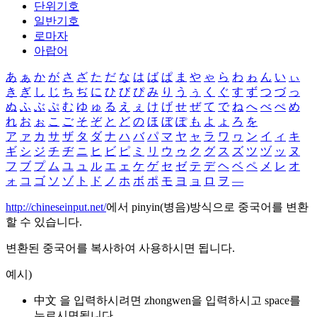
단위기호
일반기호
로마자
아랍어
あ
ぁ
か
が
さ
ざ
た
だ
な
は
ば
ぱ
ま
や
ゃ
ら
わ
ゎ
ん
い
ぃ
き
ぎ
し
じ
ち
ぢ
に
ひ
び
ぴ
み
り
う
ぅ
く
ぐ
す
ず
つ
づ
っ
ぬ
ふ
ぶ
ぷ
む
ゆ
ゅ
る
え
ぇ
け
げ
せ
ぜ
て
で
ね
へ
べ
ぺ
め
れ
お
ぉ
こ
ご
そ
ぞ
と
ど
の
ほ
ぼ
ぽ
も
よ
ょ
ろ
を
ア
ァ
カ
サ
ザ
タ
ダ
ナ
ハ
バ
パ
マ
ヤ
ャ
ラ
ワ
ヮ
ン
イ
ィ
キ
ギ
シ
ジ
チ
ヂ
ニ
ヒ
ビ
ピ
ミ
リ
ウ
ゥ
ク
グ
ス
ズ
ツ
ヅ
ッ
ヌ
フ
ブ
プ
ム
ユ
ュ
ル
エ
ェ
ケ
ゲ
セ
ゼ
テ
デ
ヘ
ベ
ペ
メ
レ
オ
ォ
コ
ゴ
ソ
ゾ
ト
ド
ノ
ホ
ボ
ポ
モ
ヨ
ョ
ロ
ヲ
―
http://chineseinput.net/
에서 pinyin(병음)방식으로 중국어를 변환
할 수 있습니다.
변환된 중국어를 복사하여 사용하시면 됩니다.
예시)
中文 을 입력하시려면
zhongwen
을 입력하시고 space를
누르시면됩니다.