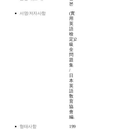
본
서명/저자사항
(實
用
英
語
檢
定)2
級
全
問
題
集
/
日
本
英
語
敎
育
協
會
編.
형태사항
199