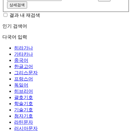
상세검색
결과 내 재검색
인기 검색어
다국어 입력
히라가나
가타카나
중국어
한글고어
그리스문자
프랑스어
독일어
히브리어
괄호기호
학술기호
기술기호
첨자기호
라틴문자
러시아문자