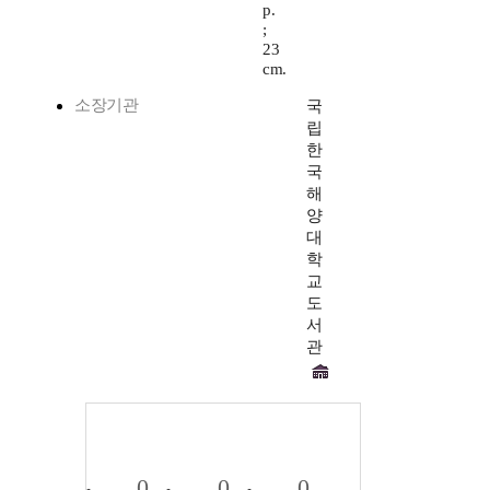
p.
;
23
cm.
소장기관
국
립
한
국
해
양
대
학
교
도
서
관
0
0
0