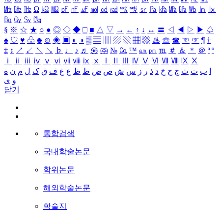
㎒
㎓
㎔
Ω
㏀
㏁
㎊
㎋
㎌
㏖
㏅
㎭
㎮
㎯
㏛
㎩
㎪
㎫
㎬
㏝
㏐
㏓
㏃
㏉
㏜
㏆
§
※
☆
★
○
●
◎
◇
◆
□
■
△
▽
→
←
↑
↓
↔
〓
◁
◀
▷
▶
♤
♠
♡
♥
♧
♣
⊙
◈
▣
◐
◑
▒
▤
▥
▨
▧
▦
▩
♨
☏
☎
☜
☞
¶
†
‡
↕
↗
↙
↖
↘
♭
♩
♪
♬
㉿
㈜
№
㏇
™
㏂
㏘
℡
＃
＆
＊
＠
ª
º
ⅰ
ⅱ
ⅲ
ⅳ
ⅴ
ⅵ
ⅶ
ⅷ
ⅸ
ⅹ
Ⅰ
Ⅱ
Ⅲ
Ⅳ
Ⅴ
Ⅵ
Ⅶ
Ⅷ
Ⅸ
Ⅹ
ا
ب
ت
ث
ج
ح
خ
د
ذ
ر
ز
س
ش
ص
ض
ط
ظ
ع
غ
ف
ق
ک
ل
م
ن
ه
و
ی
닫기
통합검색
국내학술논문
학위논문
해외학술논문
학술지