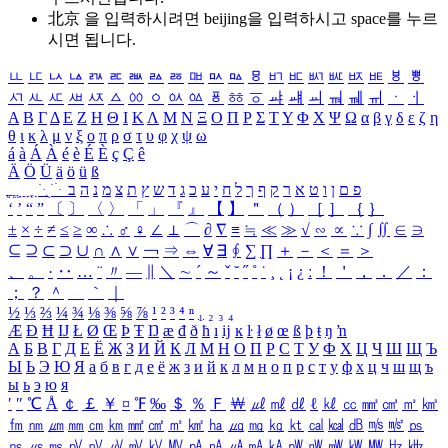
北京 을 입력하시려면
beijing
을 입력하시고 space를 누르
시면 됩니다.
ㅥ
ㅦ
ㅧ
ㅨ
ㅩ
ㅪ
ㅫ
ㅬ
ㅭ
ㅮ
ㅯ
ㅰ
ㅱ
ㅲ
ㅳ
ㅴ
ㅵ
ㅶ
ㅷ
ㅸ
ㅹ
ㅺ
ㅻ
ㅼ
ㅽ
ㅾ
ㅿ
ㆀ
ㆁ
ㆂ
ㆃ
ㆄ
ㆅ
ㆆ
ㆇ
ㆈ
ㆉ
ㆊ
ㆋ
ㆌ
ㆍ
ㆎ
Α
Β
Γ
Δ
Ε
Ζ
Η
Θ
Ι
Κ
Λ
Μ
Ν
Ξ
Ο
Π
Ρ
Σ
Τ
Υ
Φ
Χ
Ψ
Ω
α
β
γ
δ
ε
ζ
η
θ
ι
κ
λ
μ
ν
ξ
ο
π
ρ
σ
τ
υ
φ
χ
ψ
ω
á
à
Á
À
é
è
É
È
ç
Ç
ê
Ä
Ö
Ü
ä
ö
ü
ß
ְ
ֳ
ֲ
ֱ
ָ
ַ
ֵ
ֶ
ִ
ֹ
ּ
ֻ
ׂ
ׁ
ּ
ב
ה
נ
מ
צ
ת
ץ
ש
ד
ג
כ
ע
י
ח
ל
ך
ף
ק
ר
א
ט
ו
ן
ם
פ
‘
’
“
”
〔
〕
〈
〉
「
」
『
』
【
】
＂
（
）
［
］
｛
｝
±
×
÷
≠
≤
≥
∞
∴
♂
♀
∠
⊥
⌒
∂
∇
≡
≒
≪
≫
√
∽
∝
∵
∫
∬
∈
∋
⊆
⊇
⊂
⊃
∪
∩
∧
∨
￢
⇒
⇔
∀
∃
∮
∑
∏
＋
－
＜
＝
＞
、
。
·
‥
…
¨
〃
―
∥
＼
∼
´
～
ˇ
˘
˝
˚
˙
¸
˛
¡
¿
ː
！
＇
，
．
／
：
；
？
＾
＿
｀
｜
½
⅓
⅔
¼
¾
⅛
⅜
⅝
⅞
¹
²
³
⁴
ⁿ
₁
₂
₃
₄
Æ
Ð
Ħ
Ĳ
Ł
Ø
Œ
Þ
Ŧ
Ŋ
æ
đ
ð
ħ
ı
ĳ
ĸ
ŀ
ł
ø
œ
ß
þ
ŧ
ŋ
ŉ
А
Б
В
Г
Д
Е
Ё
Ж
З
И
Й
К
Л
М
Н
О
П
Р
С
Т
У
Ф
Х
Ц
Ч
Ш
Щ
Ъ
Ы
Ь
Э
Ю
Я
а
б
в
г
д
е
ё
ж
з
и
й
к
л
м
н
о
п
р
с
т
у
ф
х
ц
ч
ш
щ
ъ
ы
ь
э
ю
я
′
″
℃
Å
￠
￡
￥
¤
℉
‰
＄
％
Ｆ
￦
㎕
㎖
㎗
ℓ
㎘
㏄
㎣
㎤
㎥
㎦
㎙
㎚
㎛
㎜
㎝
㎞
㎟
㎠
㎡
㎢
㏊
㎍
㎎
㎏
㏏
㎈
㎉
㏈
㎧
㎨
㎰
㎱
㎲
㎳
㎴
㎵
㎶
㎷
㎸
㎹
㎀
㎁
㎂
㎃
㎄
㎺
㎻
㎽
㎾
㎿
㎐
㎑