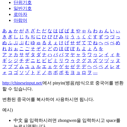
단위기호
일반기호
로마자
아랍어
あ
ぁ
か
が
さ
ざ
た
だ
な
は
ば
ぱ
ま
や
ゃ
ら
わ
ゎ
ん
い
ぃ
き
ぎ
し
じ
ち
ぢ
に
ひ
び
ぴ
み
り
う
ぅ
く
ぐ
す
ず
つ
づ
っ
ぬ
ふ
ぶ
ぷ
む
ゆ
ゅ
る
え
ぇ
け
げ
せ
ぜ
て
で
ね
へ
べ
ぺ
め
れ
お
ぉ
こ
ご
そ
ぞ
と
ど
の
ほ
ぼ
ぽ
も
よ
ょ
ろ
を
ア
ァ
カ
サ
ザ
タ
ダ
ナ
ハ
バ
パ
マ
ヤ
ャ
ラ
ワ
ヮ
ン
イ
ィ
キ
ギ
シ
ジ
チ
ヂ
ニ
ヒ
ビ
ピ
ミ
リ
ウ
ゥ
ク
グ
ス
ズ
ツ
ヅ
ッ
ヌ
フ
ブ
プ
ム
ユ
ュ
ル
エ
ェ
ケ
ゲ
セ
ゼ
テ
デ
ヘ
ベ
ペ
メ
レ
オ
ォ
コ
ゴ
ソ
ゾ
ト
ド
ノ
ホ
ボ
ポ
モ
ヨ
ョ
ロ
ヲ
―
http://chineseinput.net/
에서 pinyin(병음)방식으로 중국어를 변환
할 수 있습니다.
변환된 중국어를 복사하여 사용하시면 됩니다.
예시)
中文 을 입력하시려면
zhongwen
을 입력하시고 space를
누르시면됩니다.