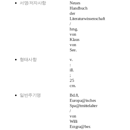
서명/저자사항
Neues
Handbuch
der
Literaturwissenschaft
/
hrsg.
von
Klaus
von
See.
형태사항
v.
:
ill.
;
25
cm.
일반주기명
Bd.8,
Europa@isches
Spa@tmittelalter
/
von
Willi
Erzgra@ber.