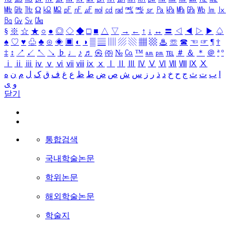
㎒
㎓
㎔
Ω
㏀
㏁
㎊
㎋
㎌
㏖
㏅
㎭
㎮
㎯
㏛
㎩
㎪
㎫
㎬
㏝
㏐
㏓
㏃
㏉
㏜
㏆
§
※
☆
★
○
●
◎
◇
◆
□
■
△
▽
→
←
↑
↓
↔
〓
◁
◀
▷
▶
♤
♠
♡
♥
♧
♣
⊙
◈
▣
◐
◑
▒
▤
▥
▨
▧
▦
▩
♨
☏
☎
☜
☞
¶
†
‡
↕
↗
↙
↖
↘
♭
♩
♪
♬
㉿
㈜
№
㏇
™
㏂
㏘
℡
＃
＆
＊
＠
ª
º
ⅰ
ⅱ
ⅲ
ⅳ
ⅴ
ⅵ
ⅶ
ⅷ
ⅸ
ⅹ
Ⅰ
Ⅱ
Ⅲ
Ⅳ
Ⅴ
Ⅵ
Ⅶ
Ⅷ
Ⅸ
Ⅹ
ا
ب
ت
ث
ج
ح
خ
د
ذ
ر
ز
س
ش
ص
ض
ط
ظ
ع
غ
ف
ق
ک
ل
م
ن
ه
و
ی
닫기
통합검색
국내학술논문
학위논문
해외학술논문
학술지