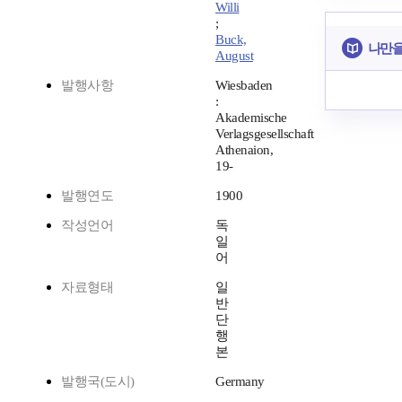
Willi
;
Buck,
나만을
August
발행사항
Wiesbaden
:
Akademische
Verlagsgesellschaft
Athenaion,
19-
발행연도
1900
작성언어
독
일
어
자료형태
일
반
단
행
본
발행국(도시)
Germany