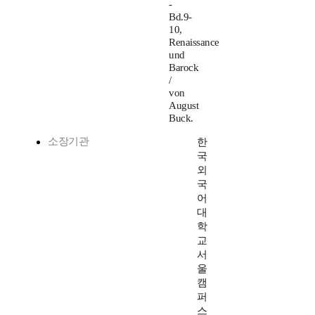
-
Bd.9-
10,
Renaissance
und
Barock
/
von
August
Buck.
소장기관
한
국
외
국
어
대
학
교
서
울
캠
퍼
스