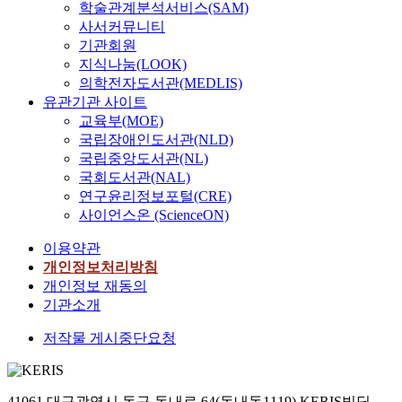
학술관계분석서비스(SAM)
사서커뮤니티
기관회원
지식나눔(LOOK)
의학전자도서관(MEDLIS)
유관기관 사이트
교육부(MOE)
국립장애인도서관(NLD)
국립중앙도서관(NL)
국회도서관(NAL)
연구윤리정보포털(CRE)
사이언스온 (ScienceON)
이용약관
개인정보처리방침
개인정보 재동의
기관소개
저작물 게시중단요청
41061 대구광역시 동구 동내로 64(동내동1119) KERIS빌딩