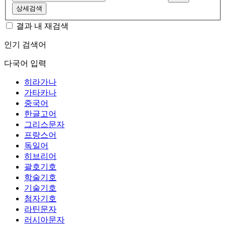
상세검색
결과 내 재검색
인기 검색어
다국어 입력
히라가나
가타카나
중국어
한글고어
그리스문자
프랑스어
독일어
히브리어
괄호기호
학술기호
기술기호
첨자기호
라틴문자
러시아문자