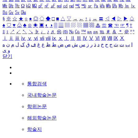
㎒
㎓
㎔
Ω
㏀
㏁
㎊
㎋
㎌
㏖
㏅
㎭
㎮
㎯
㏛
㎩
㎪
㎫
㎬
㏝
㏐
㏓
㏃
㏉
㏜
㏆
§
※
☆
★
○
●
◎
◇
◆
□
■
△
▽
→
←
↑
↓
↔
〓
◁
◀
▷
▶
♤
♠
♡
♥
♧
♣
⊙
◈
▣
◐
◑
▒
▤
▥
▨
▧
▦
▩
♨
☏
☎
☜
☞
¶
†
‡
↕
↗
↙
↖
↘
♭
♩
♪
♬
㉿
㈜
№
㏇
™
㏂
㏘
℡
＃
＆
＊
＠
ª
º
ⅰ
ⅱ
ⅲ
ⅳ
ⅴ
ⅵ
ⅶ
ⅷ
ⅸ
ⅹ
Ⅰ
Ⅱ
Ⅲ
Ⅳ
Ⅴ
Ⅵ
Ⅶ
Ⅷ
Ⅸ
Ⅹ
ا
ب
ت
ث
ج
ح
خ
د
ذ
ر
ز
س
ش
ص
ض
ط
ظ
ع
غ
ف
ق
ک
ل
م
ن
ه
و
ی
닫기
통합검색
국내학술논문
학위논문
해외학술논문
학술지