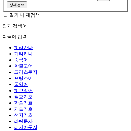
상세검색
결과 내 재검색
인기 검색어
다국어 입력
히라가나
가타카나
중국어
한글고어
그리스문자
프랑스어
독일어
히브리어
괄호기호
학술기호
기술기호
첨자기호
라틴문자
러시아문자