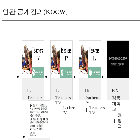
연관 공개강의(KOCW)
Language and Grammar: Building Complex Sentences
Language and Grammar: Formal and Informal Texts
The Grammar Dance
EXPLORING ENGLISH GRAMMAR
Teachers
Teachers
Teachers
경동
TV
TV
TV
대학
Teachers
Teachers
Teachers
교
TV
TV
TV
권
병
철