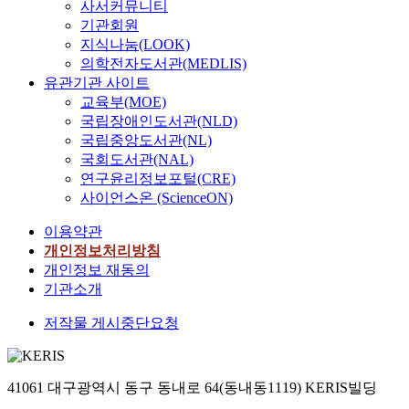
사서커뮤니티
기관회원
지식나눔(LOOK)
의학전자도서관(MEDLIS)
유관기관 사이트
교육부(MOE)
국립장애인도서관(NLD)
국립중앙도서관(NL)
국회도서관(NAL)
연구윤리정보포털(CRE)
사이언스온 (ScienceON)
이용약관
개인정보처리방침
개인정보 재동의
기관소개
저작물 게시중단요청
41061 대구광역시 동구 동내로 64(동내동1119) KERIS빌딩