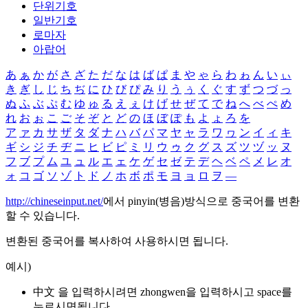
단위기호
일반기호
로마자
아랍어
あ
ぁ
か
が
さ
ざ
た
だ
な
は
ば
ぱ
ま
や
ゃ
ら
わ
ゎ
ん
い
ぃ
き
ぎ
し
じ
ち
ぢ
に
ひ
び
ぴ
み
り
う
ぅ
く
ぐ
す
ず
つ
づ
っ
ぬ
ふ
ぶ
ぷ
む
ゆ
ゅ
る
え
ぇ
け
げ
せ
ぜ
て
で
ね
へ
べ
ぺ
め
れ
お
ぉ
こ
ご
そ
ぞ
と
ど
の
ほ
ぼ
ぽ
も
よ
ょ
ろ
を
ア
ァ
カ
サ
ザ
タ
ダ
ナ
ハ
バ
パ
マ
ヤ
ャ
ラ
ワ
ヮ
ン
イ
ィ
キ
ギ
シ
ジ
チ
ヂ
ニ
ヒ
ビ
ピ
ミ
リ
ウ
ゥ
ク
グ
ス
ズ
ツ
ヅ
ッ
ヌ
フ
ブ
プ
ム
ユ
ュ
ル
エ
ェ
ケ
ゲ
セ
ゼ
テ
デ
ヘ
ベ
ペ
メ
レ
オ
ォ
コ
ゴ
ソ
ゾ
ト
ド
ノ
ホ
ボ
ポ
モ
ヨ
ョ
ロ
ヲ
―
http://chineseinput.net/
에서 pinyin(병음)방식으로 중국어를 변환
할 수 있습니다.
변환된 중국어를 복사하여 사용하시면 됩니다.
예시)
中文 을 입력하시려면
zhongwen
을 입력하시고 space를
누르시면됩니다.