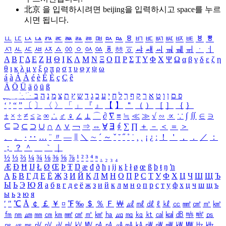
北京 을 입력하시려면
beijing
을 입력하시고 space를 누르
시면 됩니다.
ㅥ
ㅦ
ㅧ
ㅨ
ㅩ
ㅪ
ㅫ
ㅬ
ㅭ
ㅮ
ㅯ
ㅰ
ㅱ
ㅲ
ㅳ
ㅴ
ㅵ
ㅶ
ㅷ
ㅸ
ㅹ
ㅺ
ㅻ
ㅼ
ㅽ
ㅾ
ㅿ
ㆀ
ㆁ
ㆂ
ㆃ
ㆄ
ㆅ
ㆆ
ㆇ
ㆈ
ㆉ
ㆊ
ㆋ
ㆌ
ㆍ
ㆎ
Α
Β
Γ
Δ
Ε
Ζ
Η
Θ
Ι
Κ
Λ
Μ
Ν
Ξ
Ο
Π
Ρ
Σ
Τ
Υ
Φ
Χ
Ψ
Ω
α
β
γ
δ
ε
ζ
η
θ
ι
κ
λ
μ
ν
ξ
ο
π
ρ
σ
τ
υ
φ
χ
ψ
ω
á
à
Á
À
é
è
É
È
ç
Ç
ê
Ä
Ö
Ü
ä
ö
ü
ß
ְ
ֳ
ֲ
ֱ
ָ
ַ
ֵ
ֶ
ִ
ֹ
ּ
ֻ
ׂ
ׁ
ּ
ב
ה
נ
מ
צ
ת
ץ
ש
ד
ג
כ
ע
י
ח
ל
ך
ף
ק
ר
א
ט
ו
ן
ם
פ
‘
’
“
”
〔
〕
〈
〉
「
」
『
』
【
】
＂
（
）
［
］
｛
｝
±
×
÷
≠
≤
≥
∞
∴
♂
♀
∠
⊥
⌒
∂
∇
≡
≒
≪
≫
√
∽
∝
∵
∫
∬
∈
∋
⊆
⊇
⊂
⊃
∪
∩
∧
∨
￢
⇒
⇔
∀
∃
∮
∑
∏
＋
－
＜
＝
＞
、
。
·
‥
…
¨
〃
―
∥
＼
∼
´
～
ˇ
˘
˝
˚
˙
¸
˛
¡
¿
ː
！
＇
，
．
／
：
；
？
＾
＿
｀
｜
½
⅓
⅔
¼
¾
⅛
⅜
⅝
⅞
¹
²
³
⁴
ⁿ
₁
₂
₃
₄
Æ
Ð
Ħ
Ĳ
Ł
Ø
Œ
Þ
Ŧ
Ŋ
æ
đ
ð
ħ
ı
ĳ
ĸ
ŀ
ł
ø
œ
ß
þ
ŧ
ŋ
ŉ
А
Б
В
Г
Д
Е
Ё
Ж
З
И
Й
К
Л
М
Н
О
П
Р
С
Т
У
Ф
Х
Ц
Ч
Ш
Щ
Ъ
Ы
Ь
Э
Ю
Я
а
б
в
г
д
е
ё
ж
з
и
й
к
л
м
н
о
п
р
с
т
у
ф
х
ц
ч
ш
щ
ъ
ы
ь
э
ю
я
′
″
℃
Å
￠
￡
￥
¤
℉
‰
＄
％
Ｆ
￦
㎕
㎖
㎗
ℓ
㎘
㏄
㎣
㎤
㎥
㎦
㎙
㎚
㎛
㎜
㎝
㎞
㎟
㎠
㎡
㎢
㏊
㎍
㎎
㎏
㏏
㎈
㎉
㏈
㎧
㎨
㎰
㎱
㎲
㎳
㎴
㎵
㎶
㎷
㎸
㎹
㎀
㎁
㎂
㎃
㎄
㎺
㎻
㎽
㎾
㎿
㎐
㎑