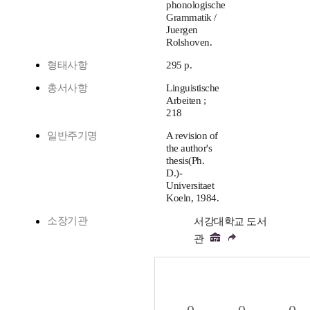
phonologische
Grammatik /
Juergen
Rolshoven.
형태사항
295 p.
총서사항
Linguistische
Arbeiten ;
218
일반주기명
A revision of
the author's
thesis(Ph.
D.)-
Universitaet
Koeln, 1984.
소장기관
서강대학교 도서
관