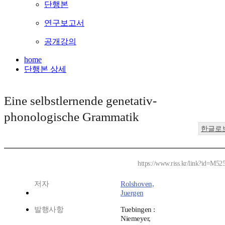
단행본
연구보고서
공개강의
home
단행본 상세
Eine selbstlernende genetativ-
phonologische Grammatik
한글로
https://www.riss.kr/link?id=M52
저자
Rolshoven,
Juergen
발행사항
Tuebingen :
Niemeyer,