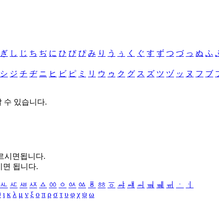
ぎ
し
じ
ち
ぢ
に
ひ
び
ぴ
み
り
う
ぅ
く
ぐ
す
ず
つ
づ
っ
ぬ
ふ
シ
ジ
チ
ヂ
ニ
ヒ
ビ
ピ
ミ
リ
ウ
ゥ
ク
グ
ス
ズ
ツ
ヅ
ッ
ヌ
フ
ブ
할 수 있습니다.
누르시면됩니다.
시면 됩니다.
ㅻ
ㅼ
ㅽ
ㅾ
ㅿ
ㆀ
ㆁ
ㆂ
ㆃ
ㆄ
ㆅ
ㆆ
ㆇ
ㆈ
ㆉ
ㆊ
ㆋ
ㆌ
ㆍ
ㆎ
θ
ι
κ
λ
μ
ν
ξ
ο
π
ρ
σ
τ
υ
φ
χ
ψ
ω