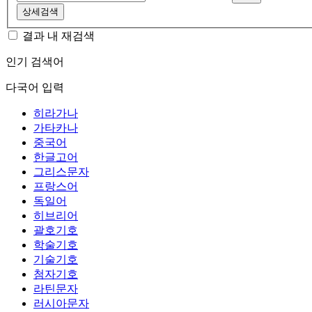
상세검색
결과 내 재검색
인기 검색어
다국어 입력
히라가나
가타카나
중국어
한글고어
그리스문자
프랑스어
독일어
히브리어
괄호기호
학술기호
기술기호
첨자기호
라틴문자
러시아문자