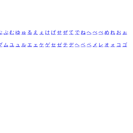
ぶ
ぷ
む
ゆ
ゅ
る
え
ぇ
け
げ
せ
ぜ
て
で
ね
へ
べ
ぺ
め
れ
お
ぉ
プ
ム
ユ
ュ
ル
エ
ェ
ケ
ゲ
セ
ゼ
テ
デ
ヘ
ベ
ペ
メ
レ
オ
ォ
コ
ゴ