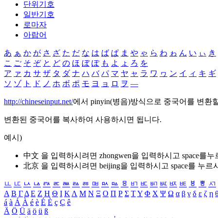
단위기호
일반기호
로마자
아랍어
あ
ぁ
か
が
さ
ざ
た
だ
な
は
ば
ぱ
ま
や
ゃ
ら
わ
ゎ
ん
い
ぃ
き
こ
ご
そ
ぞ
と
ど
の
ほ
ぼ
ぽ
も
よ
ょ
ろ
を
ア
ァ
カ
サ
ザ
タ
ダ
ナ
ハ
バ
パ
マ
ヤ
ャ
ラ
ワ
ヮ
ン
イ
ィ
キ
ギ
ソ
ゾ
ト
ド
ノ
ホ
ボ
ポ
モ
ヨ
ョ
ロ
ヲ
―
http://chineseinput.net/
에서 pinyin(병음)방식으로 중국어를 변환
변환된 중국어를 복사하여 사용하시면 됩니다.
예시)
中文 을 입력하시려면
zhongwen
을 입력하시고 space를
北京 을 입력하시려면
beijing
을 입력하시고 space를 누르
ㅥ
ㅦ
ㅧ
ㅨ
ㅩ
ㅪ
ㅫ
ㅬ
ㅭ
ㅮ
ㅯ
ㅰ
ㅱ
ㅲ
ㅳ
ㅴ
ㅵ
ㅶ
ㅷ
ㅸ
ㅹ
ㅺ
Α
Β
Γ
Δ
Ε
Ζ
Η
Θ
Ι
Κ
Λ
Μ
Ν
Ξ
Ο
Π
Ρ
Σ
Τ
Υ
Φ
Χ
Ψ
Ω
α
β
γ
δ
ε
ζ
η
á
à
Á
À
é
è
É
È
ç
Ç
ê
Ä
Ö
Ü
ä
ö
ü
ß