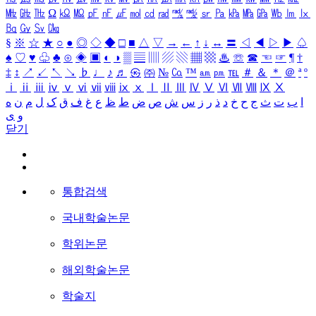
㎒
㎓
㎔
Ω
㏀
㏁
㎊
㎋
㎌
㏖
㏅
㎭
㎮
㎯
㏛
㎩
㎪
㎫
㎬
㏝
㏐
㏓
㏃
㏉
㏜
㏆
§
※
☆
★
○
●
◎
◇
◆
□
■
△
▽
→
←
↑
↓
↔
〓
◁
◀
▷
▶
♤
♠
♡
♥
♧
♣
⊙
◈
▣
◐
◑
▒
▤
▥
▨
▧
▦
▩
♨
☏
☎
☜
☞
¶
†
‡
↕
↗
↙
↖
↘
♭
♩
♪
♬
㉿
㈜
№
㏇
™
㏂
㏘
℡
＃
＆
＊
＠
ª
º
ⅰ
ⅱ
ⅲ
ⅳ
ⅴ
ⅵ
ⅶ
ⅷ
ⅸ
ⅹ
Ⅰ
Ⅱ
Ⅲ
Ⅳ
Ⅴ
Ⅵ
Ⅶ
Ⅷ
Ⅸ
Ⅹ
ا
ب
ت
ث
ج
ح
خ
د
ذ
ر
ز
س
ش
ص
ض
ط
ظ
ع
غ
ف
ق
ک
ل
م
ن
ه
و
ی
닫기
통합검색
국내학술논문
학위논문
해외학술논문
학술지