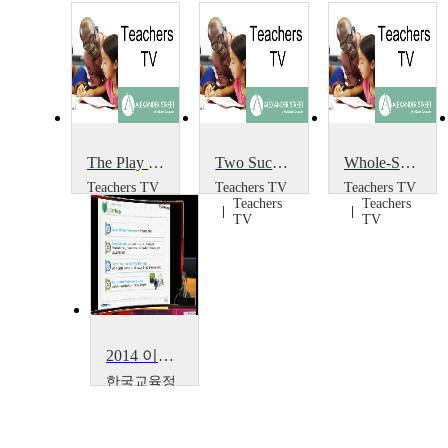
The Play Project
Two Successful Projects
Whole-School Portrait Project
Teachers TV
Teachers TV
Teachers TV
Teachers
Teachers
Teachers
TV
TV
TV
2014 이러닝 국제 콘퍼런스 : What is the Lessons from Education Support Project~
한국교육정
보진흥협회
Boseon,
Kim