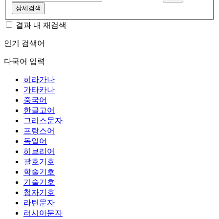
상세검색
결과 내 재검색
인기 검색어
다국어 입력
히라가나
가타카나
중국어
한글고어
그리스문자
프랑스어
독일어
히브리어
괄호기호
학술기호
기술기호
첨자기호
라틴문자
러시아문자