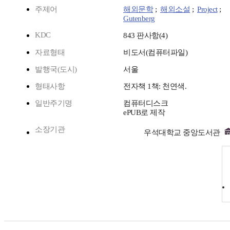
주제어
해외문학
;
해외소설
;
Project
;
Gutenberg
KDC
843 판사항(4)
자료형태
비도서(컴퓨터파일)
발행국(도시)
서울
형태사항
전자책 1책: 천연색.
일반주기명
컴퓨터디스크
ePUB로 제작
소장기관
우석대학교 중앙도서관