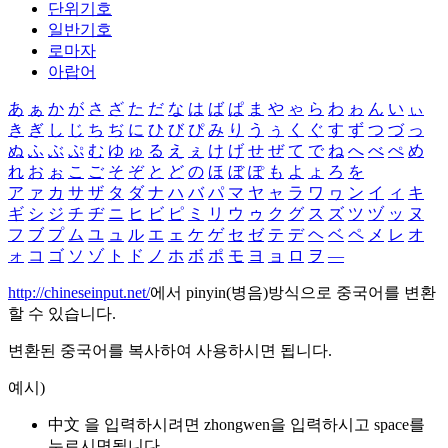
단위기호
일반기호
로마자
아랍어
あ
ぁ
か
が
さ
ざ
た
だ
な
は
ば
ぱ
ま
や
ゃ
ら
わ
ゎ
ん
い
ぃ
き
ぎ
し
じ
ち
ぢ
に
ひ
び
ぴ
み
り
う
ぅ
く
ぐ
す
ず
つ
づ
っ
ぬ
ふ
ぶ
ぷ
む
ゆ
ゅ
る
え
ぇ
け
げ
せ
ぜ
て
で
ね
へ
べ
ぺ
め
れ
お
ぉ
こ
ご
そ
ぞ
と
ど
の
ほ
ぼ
ぽ
も
よ
ょ
ろ
を
ア
ァ
カ
サ
ザ
タ
ダ
ナ
ハ
バ
パ
マ
ヤ
ャ
ラ
ワ
ヮ
ン
イ
ィ
キ
ギ
シ
ジ
チ
ヂ
ニ
ヒ
ビ
ピ
ミ
リ
ウ
ゥ
ク
グ
ス
ズ
ツ
ヅ
ッ
ヌ
フ
ブ
プ
ム
ユ
ュ
ル
エ
ェ
ケ
ゲ
セ
ゼ
テ
デ
ヘ
ベ
ペ
メ
レ
オ
ォ
コ
ゴ
ソ
ゾ
ト
ド
ノ
ホ
ボ
ポ
モ
ヨ
ョ
ロ
ヲ
―
http://chineseinput.net/
에서 pinyin(병음)방식으로 중국어를 변환
할 수 있습니다.
변환된 중국어를 복사하여 사용하시면 됩니다.
예시)
中文 을 입력하시려면
zhongwen
을 입력하시고 space를
누르시면됩니다.