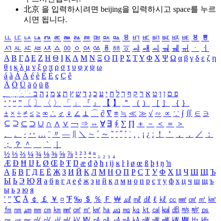
北京 을 입력하시려면
beijing
을 입력하시고 space를 누르
시면 됩니다.
ㅥ
ㅦ
ㅧ
ㅨ
ㅩ
ㅪ
ㅫ
ㅬ
ㅭ
ㅮ
ㅯ
ㅰ
ㅱ
ㅲ
ㅳ
ㅴ
ㅵ
ㅶ
ㅷ
ㅸ
ㅹ
ㅺ
ㅻ
ㅼ
ㅽ
ㅾ
ㅿ
ㆀ
ㆁ
ㆂ
ㆃ
ㆄ
ㆅ
ㆆ
ㆇ
ㆈ
ㆉ
ㆊ
ㆋ
ㆌ
ㆍ
ㆎ
Α
Β
Γ
Δ
Ε
Ζ
Η
Θ
Ι
Κ
Λ
Μ
Ν
Ξ
Ο
Π
Ρ
Σ
Τ
Υ
Φ
Χ
Ψ
Ω
α
β
γ
δ
ε
ζ
η
θ
ι
κ
λ
μ
ν
ξ
ο
π
ρ
σ
τ
υ
φ
χ
ψ
ω
á
à
Á
À
é
è
É
È
ç
Ç
ê
Ä
Ö
Ü
ä
ö
ü
ß
ְ
ֳ
ֲ
ֱ
ָ
ַ
ֵ
ֶ
ִ
ֹ
ּ
ֻ
ׂ
ׁ
ּ
ב
ה
נ
מ
צ
ת
ץ
ש
ד
ג
כ
ע
י
ח
ל
ך
ף
ק
ר
א
ט
ו
ן
ם
פ
‘
’
“
”
〔
〕
〈
〉
「
」
『
』
【
】
＂
（
）
［
］
｛
｝
±
×
÷
≠
≤
≥
∞
∴
♂
♀
∠
⊥
⌒
∂
∇
≡
≒
≪
≫
√
∽
∝
∵
∫
∬
∈
∋
⊆
⊇
⊂
⊃
∪
∩
∧
∨
￢
⇒
⇔
∀
∃
∮
∑
∏
＋
－
＜
＝
＞
、
。
·
‥
…
¨
〃
―
∥
＼
∼
´
～
ˇ
˘
˝
˚
˙
¸
˛
¡
¿
ː
！
＇
，
．
／
：
；
？
＾
＿
｀
｜
½
⅓
⅔
¼
¾
⅛
⅜
⅝
⅞
¹
²
³
⁴
ⁿ
₁
₂
₃
₄
Æ
Ð
Ħ
Ĳ
Ł
Ø
Œ
Þ
Ŧ
Ŋ
æ
đ
ð
ħ
ı
ĳ
ĸ
ŀ
ł
ø
œ
ß
þ
ŧ
ŋ
ŉ
А
Б
В
Г
Д
Е
Ё
Ж
З
И
Й
К
Л
М
Н
О
П
Р
С
Т
У
Ф
Х
Ц
Ч
Ш
Щ
Ъ
Ы
Ь
Э
Ю
Я
а
б
в
г
д
е
ё
ж
з
и
й
к
л
м
н
о
п
р
с
т
у
ф
х
ц
ч
ш
щ
ъ
ы
ь
э
ю
я
′
″
℃
Å
￠
￡
￥
¤
℉
‰
＄
％
Ｆ
￦
㎕
㎖
㎗
ℓ
㎘
㏄
㎣
㎤
㎥
㎦
㎙
㎚
㎛
㎜
㎝
㎞
㎟
㎠
㎡
㎢
㏊
㎍
㎎
㎏
㏏
㎈
㎉
㏈
㎧
㎨
㎰
㎱
㎲
㎳
㎴
㎵
㎶
㎷
㎸
㎹
㎀
㎁
㎂
㎃
㎄
㎺
㎻
㎽
㎾
㎿
㎐
㎑