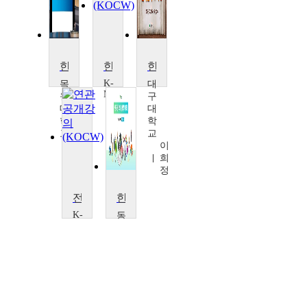
한국문학의 이해
한국문학개론
한국문학의 이해
K-
목
대
MOOC
원
구
국
대
대
제
학
학
사
교
교
이
변
이
버
승
희
대
구
정
학
교
전쟁과 한국문학
한국문학의 철학적 이해
염
K-
동
형
MOOC
명
운
서
대
울
학
대
교
학
박
교
재
인
현