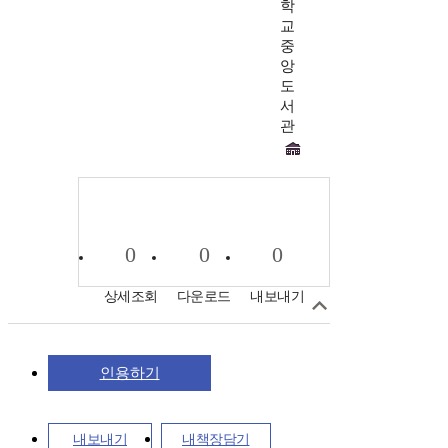
학
교
중
앙
도
서
관
0
0
0
상세조회
다운로드
내보내기
인용하기
내보내기
내책장담기