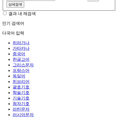
상세검색
결과 내 재검색
인기 검색어
다국어 입력
히라가나
가타카나
중국어
한글고어
그리스문자
프랑스어
독일어
히브리어
괄호기호
학술기호
기술기호
첨자기호
라틴문자
러시아문자