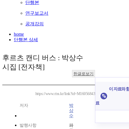
단행본
연구보고서
공개강의
home
단행본 상세
후르츠 캔디 버스 : 박상수
시집 [전자책]
한글로보기
이 자료와 함
https://www.riss.kr/link?id=M16056843
료
저자
박
상
수
발행사항
파