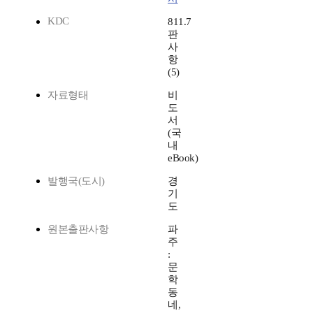
KDC
811.7
판
사
항
(5)
자료형태
비
도
서
(국
내
eBook)
발행국(도시)
경
기
도
원본출판사항
파
주
:
문
학
동
네,