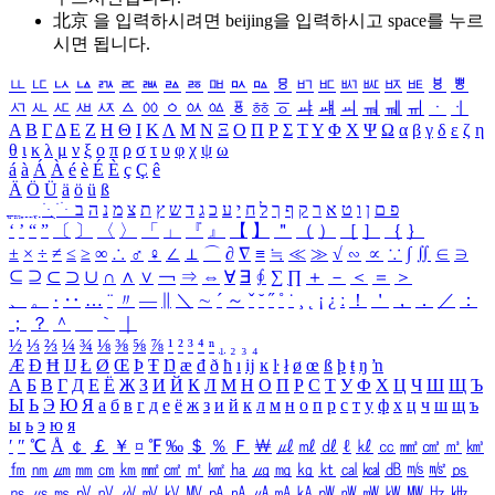
北京 을 입력하시려면
beijing
을 입력하시고 space를 누르
시면 됩니다.
ㅥ
ㅦ
ㅧ
ㅨ
ㅩ
ㅪ
ㅫ
ㅬ
ㅭ
ㅮ
ㅯ
ㅰ
ㅱ
ㅲ
ㅳ
ㅴ
ㅵ
ㅶ
ㅷ
ㅸ
ㅹ
ㅺ
ㅻ
ㅼ
ㅽ
ㅾ
ㅿ
ㆀ
ㆁ
ㆂ
ㆃ
ㆄ
ㆅ
ㆆ
ㆇ
ㆈ
ㆉ
ㆊ
ㆋ
ㆌ
ㆍ
ㆎ
Α
Β
Γ
Δ
Ε
Ζ
Η
Θ
Ι
Κ
Λ
Μ
Ν
Ξ
Ο
Π
Ρ
Σ
Τ
Υ
Φ
Χ
Ψ
Ω
α
β
γ
δ
ε
ζ
η
θ
ι
κ
λ
μ
ν
ξ
ο
π
ρ
σ
τ
υ
φ
χ
ψ
ω
á
à
Á
À
é
è
É
È
ç
Ç
ê
Ä
Ö
Ü
ä
ö
ü
ß
ְ
ֳ
ֲ
ֱ
ָ
ַ
ֵ
ֶ
ִ
ֹ
ּ
ֻ
ׂ
ׁ
ּ
ב
ה
נ
מ
צ
ת
ץ
ש
ד
ג
כ
ע
י
ח
ל
ך
ף
ק
ר
א
ט
ו
ן
ם
פ
‘
’
“
”
〔
〕
〈
〉
「
」
『
』
【
】
＂
（
）
［
］
｛
｝
±
×
÷
≠
≤
≥
∞
∴
♂
♀
∠
⊥
⌒
∂
∇
≡
≒
≪
≫
√
∽
∝
∵
∫
∬
∈
∋
⊆
⊇
⊂
⊃
∪
∩
∧
∨
￢
⇒
⇔
∀
∃
∮
∑
∏
＋
－
＜
＝
＞
、
。
·
‥
…
¨
〃
―
∥
＼
∼
´
～
ˇ
˘
˝
˚
˙
¸
˛
¡
¿
ː
！
＇
，
．
／
：
；
？
＾
＿
｀
｜
½
⅓
⅔
¼
¾
⅛
⅜
⅝
⅞
¹
²
³
⁴
ⁿ
₁
₂
₃
₄
Æ
Ð
Ħ
Ĳ
Ł
Ø
Œ
Þ
Ŧ
Ŋ
æ
đ
ð
ħ
ı
ĳ
ĸ
ŀ
ł
ø
œ
ß
þ
ŧ
ŋ
ŉ
А
Б
В
Г
Д
Е
Ё
Ж
З
И
Й
К
Л
М
Н
О
П
Р
С
Т
У
Ф
Х
Ц
Ч
Ш
Щ
Ъ
Ы
Ь
Э
Ю
Я
а
б
в
г
д
е
ё
ж
з
и
й
к
л
м
н
о
п
р
с
т
у
ф
х
ц
ч
ш
щ
ъ
ы
ь
э
ю
я
′
″
℃
Å
￠
￡
￥
¤
℉
‰
＄
％
Ｆ
￦
㎕
㎖
㎗
ℓ
㎘
㏄
㎣
㎤
㎥
㎦
㎙
㎚
㎛
㎜
㎝
㎞
㎟
㎠
㎡
㎢
㏊
㎍
㎎
㎏
㏏
㎈
㎉
㏈
㎧
㎨
㎰
㎱
㎲
㎳
㎴
㎵
㎶
㎷
㎸
㎹
㎀
㎁
㎂
㎃
㎄
㎺
㎻
㎽
㎾
㎿
㎐
㎑