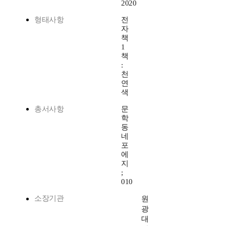
2020
형태사항
전
자
책
1
책
:
천
연
색
총서사항
문
학
동
네
포
에
지
;
010
소장기관
원
광
대