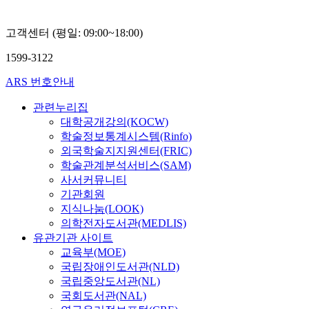
문
학
연
고객센터 (평일: 09:00~18:00)
구
원
1599-3122
한
국
ARS 번호안내
어
문
관련누리집
학
대학공개강의(KOCW)
연
학술정보통계시스템(Rinfo)
구
외국학술지지원센터(FRIC)
소
학술관계분석서비스(SAM)
나
보
사서커뮤니티
령
기관회원
지식나눔(LOOK)
의학전자도서관(MEDLIS)
유관기관 사이트
교육부(MOE)
국립장애인도서관(NLD)
국립중앙도서관(NL)
국회도서관(NAL)