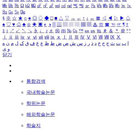
㎒
㎓
㎔
Ω
㏀
㏁
㎊
㎋
㎌
㏖
㏅
㎭
㎮
㎯
㏛
㎩
㎪
㎫
㎬
㏝
㏐
㏓
㏃
㏉
㏜
㏆
§
※
☆
★
○
●
◎
◇
◆
□
■
△
▽
→
←
↑
↓
↔
〓
◁
◀
▷
▶
♤
♠
♡
♥
♧
♣
⊙
◈
▣
◐
◑
▒
▤
▥
▨
▧
▦
▩
♨
☏
☎
☜
☞
¶
†
‡
↕
↗
↙
↖
↘
♭
♩
♪
♬
㉿
㈜
№
㏇
™
㏂
㏘
℡
＃
＆
＊
＠
ª
º
ⅰ
ⅱ
ⅲ
ⅳ
ⅴ
ⅵ
ⅶ
ⅷ
ⅸ
ⅹ
Ⅰ
Ⅱ
Ⅲ
Ⅳ
Ⅴ
Ⅵ
Ⅶ
Ⅷ
Ⅸ
Ⅹ
ا
ب
ت
ث
ج
ح
خ
د
ذ
ر
ز
س
ش
ص
ض
ط
ظ
ع
غ
ف
ق
ک
ل
م
ن
ه
و
ی
닫기
통합검색
국내학술논문
학위논문
해외학술논문
학술지