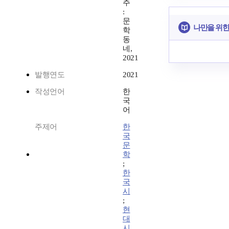
주
:
문
나만을 위한
학
동
네,
2021
발행연도
2021
작성언어
한
국
어
주제어
한
국
문
학
;
한
국
시
;
현
대
시