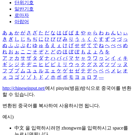
단위기호
일반기호
로마자
아랍어
あ
ぁ
か
が
さ
ざ
た
だ
な
は
ば
ぱ
ま
や
ゃ
ら
わ
ゎ
ん
い
ぃ
き
ぎ
し
じ
ち
ぢ
に
ひ
び
ぴ
み
り
う
ぅ
く
ぐ
す
ず
つ
づ
っ
ぬ
ふ
ぶ
ぷ
む
ゆ
ゅ
る
え
ぇ
け
げ
せ
ぜ
て
で
ね
へ
べ
ぺ
め
れ
お
ぉ
こ
ご
そ
ぞ
と
ど
の
ほ
ぼ
ぽ
も
よ
ょ
ろ
を
ア
ァ
カ
サ
ザ
タ
ダ
ナ
ハ
バ
パ
マ
ヤ
ャ
ラ
ワ
ヮ
ン
イ
ィ
キ
ギ
シ
ジ
チ
ヂ
ニ
ヒ
ビ
ピ
ミ
リ
ウ
ゥ
ク
グ
ス
ズ
ツ
ヅ
ッ
ヌ
フ
ブ
プ
ム
ユ
ュ
ル
エ
ェ
ケ
ゲ
セ
ゼ
テ
デ
ヘ
ベ
ペ
メ
レ
オ
ォ
コ
ゴ
ソ
ゾ
ト
ド
ノ
ホ
ボ
ポ
モ
ヨ
ョ
ロ
ヲ
―
http://chineseinput.net/
에서 pinyin(병음)방식으로 중국어를 변환
할 수 있습니다.
변환된 중국어를 복사하여 사용하시면 됩니다.
예시)
中文 을 입력하시려면
zhongwen
을 입력하시고 space를
누르시면됩니다.