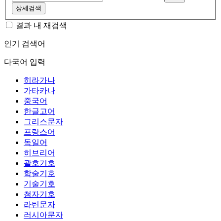
상세검색
결과 내 재검색
인기 검색어
다국어 입력
히라가나
가타카나
중국어
한글고어
그리스문자
프랑스어
독일어
히브리어
괄호기호
학술기호
기술기호
첨자기호
라틴문자
러시아문자