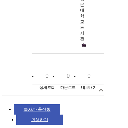
운
대
학
교
도
서
관
0
0
0
상세조회
다운로드
내보내기
복사/대출신청
인용하기