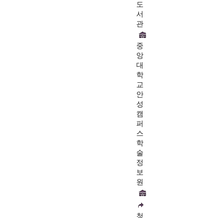
도
서
관
중
앙
대
학
교
안
성
캠
퍼
스
학
술
정
보
원
청