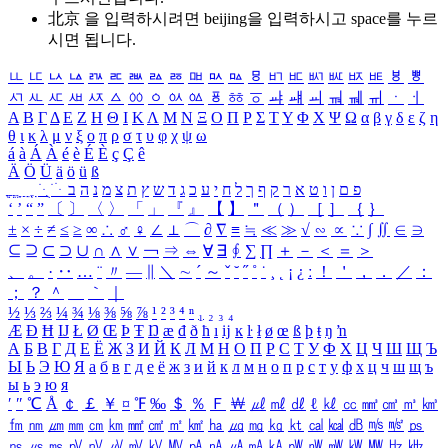
北京 을 입력하시려면
beijing
을 입력하시고 space를 누르
시면 됩니다.
ㅥ
ㅦ
ㅧ
ㅨ
ㅩ
ㅪ
ㅫ
ㅬ
ㅭ
ㅮ
ㅯ
ㅰ
ㅱ
ㅲ
ㅳ
ㅴ
ㅵ
ㅶ
ㅷ
ㅸ
ㅹ
ㅺ
ㅻ
ㅼ
ㅽ
ㅾ
ㅿ
ㆀ
ㆁ
ㆂ
ㆃ
ㆄ
ㆅ
ㆆ
ㆇ
ㆈ
ㆉ
ㆊ
ㆋ
ㆌ
ㆍ
ㆎ
Α
Β
Γ
Δ
Ε
Ζ
Η
Θ
Ι
Κ
Λ
Μ
Ν
Ξ
Ο
Π
Ρ
Σ
Τ
Υ
Φ
Χ
Ψ
Ω
α
β
γ
δ
ε
ζ
η
θ
ι
κ
λ
μ
ν
ξ
ο
π
ρ
σ
τ
υ
φ
χ
ψ
ω
á
à
Á
À
é
è
É
È
ç
Ç
ê
Ä
Ö
Ü
ä
ö
ü
ß
ְ
ֳ
ֲ
ֱ
ָ
ַ
ֵ
ֶ
ִ
ֹ
ּ
ֻ
ׂ
ׁ
ּ
ב
ה
נ
מ
צ
ת
ץ
ש
ד
ג
כ
ע
י
ח
ל
ך
ף
ק
ר
א
ט
ו
ן
ם
פ
‘
’
“
”
〔
〕
〈
〉
「
」
『
』
【
】
＂
（
）
［
］
｛
｝
±
×
÷
≠
≤
≥
∞
∴
♂
♀
∠
⊥
⌒
∂
∇
≡
≒
≪
≫
√
∽
∝
∵
∫
∬
∈
∋
⊆
⊇
⊂
⊃
∪
∩
∧
∨
￢
⇒
⇔
∀
∃
∮
∑
∏
＋
－
＜
＝
＞
、
。
·
‥
…
¨
〃
―
∥
＼
∼
´
～
ˇ
˘
˝
˚
˙
¸
˛
¡
¿
ː
！
＇
，
．
／
：
；
？
＾
＿
｀
｜
½
⅓
⅔
¼
¾
⅛
⅜
⅝
⅞
¹
²
³
⁴
ⁿ
₁
₂
₃
₄
Æ
Ð
Ħ
Ĳ
Ł
Ø
Œ
Þ
Ŧ
Ŋ
æ
đ
ð
ħ
ı
ĳ
ĸ
ŀ
ł
ø
œ
ß
þ
ŧ
ŋ
ŉ
А
Б
В
Г
Д
Е
Ё
Ж
З
И
Й
К
Л
М
Н
О
П
Р
С
Т
У
Ф
Х
Ц
Ч
Ш
Щ
Ъ
Ы
Ь
Э
Ю
Я
а
б
в
г
д
е
ё
ж
з
и
й
к
л
м
н
о
п
р
с
т
у
ф
х
ц
ч
ш
щ
ъ
ы
ь
э
ю
я
′
″
℃
Å
￠
￡
￥
¤
℉
‰
＄
％
Ｆ
￦
㎕
㎖
㎗
ℓ
㎘
㏄
㎣
㎤
㎥
㎦
㎙
㎚
㎛
㎜
㎝
㎞
㎟
㎠
㎡
㎢
㏊
㎍
㎎
㎏
㏏
㎈
㎉
㏈
㎧
㎨
㎰
㎱
㎲
㎳
㎴
㎵
㎶
㎷
㎸
㎹
㎀
㎁
㎂
㎃
㎄
㎺
㎻
㎽
㎾
㎿
㎐
㎑