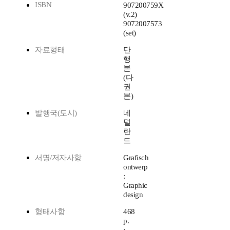
ISBN
907200759X
(v.2)
9072007573
(set)
자료형태
단
행
본
(다
권
본)
발행국(도시)
네
덜
란
드
서명/저자사항
Grafisch
ontwerp
:
Graphic
design
형태사항
468
p.