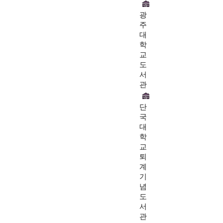
광
주
대
학
교
도
서
관
단
국
대
학
교
퇴
계
기
념
도
서
관