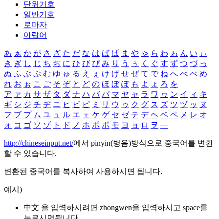
단위기호
일반기호
로마자
아랍어
あ
ぁ
か
が
さ
ざ
た
だ
な
は
ば
ぱ
ま
や
ゃ
ら
わ
ゎ
ん
い
ぃ
き
ぎ
し
じ
ち
ぢ
に
ひ
び
ぴ
み
り
う
ぅ
く
ぐ
す
ず
つ
づ
っ
ぬ
ふ
ぶ
ぷ
む
ゆ
ゅ
る
え
ぇ
け
げ
せ
ぜ
て
で
ね
へ
べ
ぺ
め
れ
お
ぉ
こ
ご
そ
ぞ
と
ど
の
ほ
ぼ
ぽ
も
よ
ょ
ろ
を
ア
ァ
カ
サ
ザ
タ
ダ
ナ
ハ
バ
パ
マ
ヤ
ャ
ラ
ワ
ヮ
ン
イ
ィ
キ
ギ
シ
ジ
チ
ヂ
ニ
ヒ
ビ
ピ
ミ
リ
ウ
ゥ
ク
グ
ス
ズ
ツ
ヅ
ッ
ヌ
フ
ブ
プ
ム
ユ
ュ
ル
エ
ェ
ケ
ゲ
セ
ゼ
テ
デ
ヘ
ベ
ペ
メ
レ
オ
ォ
コ
ゴ
ソ
ゾ
ト
ド
ノ
ホ
ボ
ポ
モ
ヨ
ョ
ロ
ヲ
―
http://chineseinput.net/
에서 pinyin(병음)방식으로 중국어를 변환
할 수 있습니다.
변환된 중국어를 복사하여 사용하시면 됩니다.
예시)
中文 을 입력하시려면
zhongwen
을 입력하시고 space를
누르시면됩니다.