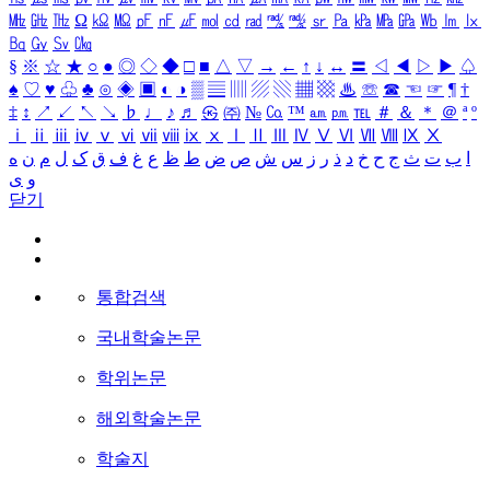
㎒
㎓
㎔
Ω
㏀
㏁
㎊
㎋
㎌
㏖
㏅
㎭
㎮
㎯
㏛
㎩
㎪
㎫
㎬
㏝
㏐
㏓
㏃
㏉
㏜
㏆
§
※
☆
★
○
●
◎
◇
◆
□
■
△
▽
→
←
↑
↓
↔
〓
◁
◀
▷
▶
♤
♠
♡
♥
♧
♣
⊙
◈
▣
◐
◑
▒
▤
▥
▨
▧
▦
▩
♨
☏
☎
☜
☞
¶
†
‡
↕
↗
↙
↖
↘
♭
♩
♪
♬
㉿
㈜
№
㏇
™
㏂
㏘
℡
＃
＆
＊
＠
ª
º
ⅰ
ⅱ
ⅲ
ⅳ
ⅴ
ⅵ
ⅶ
ⅷ
ⅸ
ⅹ
Ⅰ
Ⅱ
Ⅲ
Ⅳ
Ⅴ
Ⅵ
Ⅶ
Ⅷ
Ⅸ
Ⅹ
ا
ب
ت
ث
ج
ح
خ
د
ذ
ر
ز
س
ش
ص
ض
ط
ظ
ع
غ
ف
ق
ک
ل
م
ن
ه
و
ی
닫기
통합검색
국내학술논문
학위논문
해외학술논문
학술지