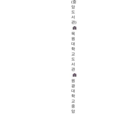
(중
앙
도
서
관)
목
원
대
학
교
도
서
관
원
광
대
학
교
중
앙