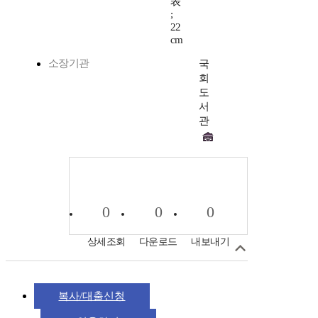
表
;
22
cm
소장기관
국
회
도
서
관
0
0
0
상세조회
다운로드
내보내기
복사/대출신청