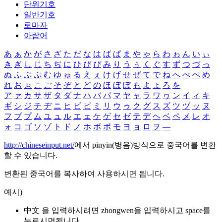
단위기호
일반기호
로마자
아랍어
あ
ぁ
か
が
さ
ざ
た
だ
な
は
ば
ぱ
ま
や
ゃ
ら
わ
ゎ
ん
い
ぃ
き
ぎ
し
じ
ち
ぢ
に
ひ
び
ぴ
み
り
う
ぅ
く
ぐ
す
ず
つ
づ
っ
ぬ
ふ
ぶ
ぷ
む
ゆ
ゅ
る
え
ぇ
け
げ
せ
ぜ
て
で
ね
へ
べ
ぺ
め
れ
お
ぉ
こ
ご
そ
ぞ
と
ど
の
ほ
ぼ
ぽ
も
よ
ょ
ろ
を
ア
ァ
カ
サ
ザ
タ
ダ
ナ
ハ
バ
パ
マ
ヤ
ャ
ラ
ワ
ヮ
ン
イ
ィ
キ
ギ
シ
ジ
チ
ヂ
ニ
ヒ
ビ
ピ
ミ
リ
ウ
ゥ
ク
グ
ス
ズ
ツ
ヅ
ッ
ヌ
フ
ブ
プ
ム
ユ
ュ
ル
エ
ェ
ケ
ゲ
セ
ゼ
テ
デ
ヘ
ベ
ペ
メ
レ
オ
ォ
コ
ゴ
ソ
ゾ
ト
ド
ノ
ホ
ボ
ポ
モ
ヨ
ョ
ロ
ヲ
―
http://chineseinput.net/
에서 pinyin(병음)방식으로 중국어를 변환
할 수 있습니다.
변환된 중국어를 복사하여 사용하시면 됩니다.
예시)
中文 을 입력하시려면
zhongwen
을 입력하시고 space를
누르시면됩니다.