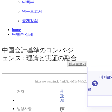
단행본
연구보고서
공개강의
home
단행본 상세
中国会計基準のコンバ-ジ
ェンス : 理論と実証の融合
한글로보기
이 자료와
https://www.riss.kr/link?id=M17447528
료
저자
蒋
飛
鴻
발행사항
[東