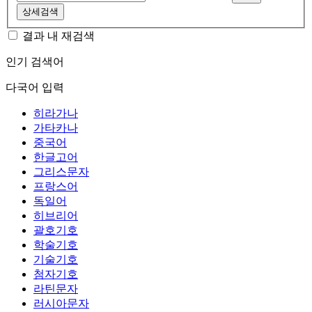
상세검색
결과 내 재검색
인기 검색어
다국어 입력
히라가나
가타카나
중국어
한글고어
그리스문자
프랑스어
독일어
히브리어
괄호기호
학술기호
기술기호
첨자기호
라틴문자
러시아문자