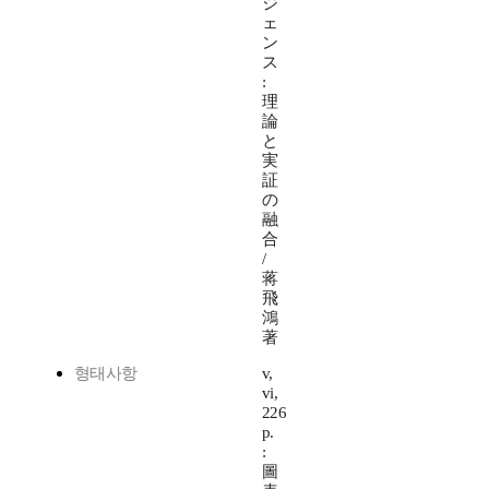
ジ
ェ
ン
ス
:
理
論
と
実
証
の
融
合
/
蒋
飛
鴻
著
형태사항
v,
vi,
226
p.
:
圖