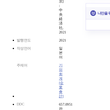
京]
:
中
나만을 
央
経
済
社,
2021
발행연도
2021
작성언어
일
본
어
주제어
기
업
회
계
[企
業
會
計]
DDC
657.0951
판