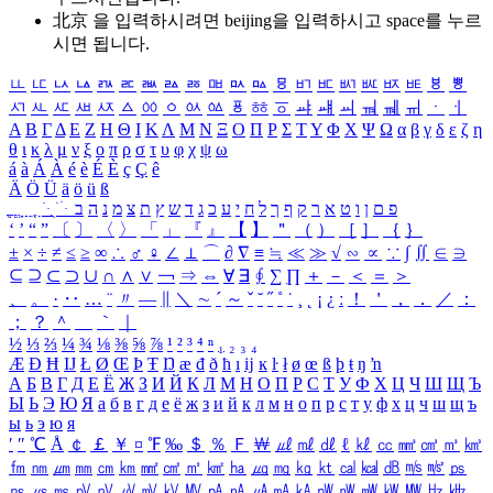
北京 을 입력하시려면
beijing
을 입력하시고 space를 누르
시면 됩니다.
ㅥ
ㅦ
ㅧ
ㅨ
ㅩ
ㅪ
ㅫ
ㅬ
ㅭ
ㅮ
ㅯ
ㅰ
ㅱ
ㅲ
ㅳ
ㅴ
ㅵ
ㅶ
ㅷ
ㅸ
ㅹ
ㅺ
ㅻ
ㅼ
ㅽ
ㅾ
ㅿ
ㆀ
ㆁ
ㆂ
ㆃ
ㆄ
ㆅ
ㆆ
ㆇ
ㆈ
ㆉ
ㆊ
ㆋ
ㆌ
ㆍ
ㆎ
Α
Β
Γ
Δ
Ε
Ζ
Η
Θ
Ι
Κ
Λ
Μ
Ν
Ξ
Ο
Π
Ρ
Σ
Τ
Υ
Φ
Χ
Ψ
Ω
α
β
γ
δ
ε
ζ
η
θ
ι
κ
λ
μ
ν
ξ
ο
π
ρ
σ
τ
υ
φ
χ
ψ
ω
á
à
Á
À
é
è
É
È
ç
Ç
ê
Ä
Ö
Ü
ä
ö
ü
ß
ְ
ֳ
ֲ
ֱ
ָ
ַ
ֵ
ֶ
ִ
ֹ
ּ
ֻ
ׂ
ׁ
ּ
ב
ה
נ
מ
צ
ת
ץ
ש
ד
ג
כ
ע
י
ח
ל
ך
ף
ק
ר
א
ט
ו
ן
ם
פ
‘
’
“
”
〔
〕
〈
〉
「
」
『
』
【
】
＂
（
）
［
］
｛
｝
±
×
÷
≠
≤
≥
∞
∴
♂
♀
∠
⊥
⌒
∂
∇
≡
≒
≪
≫
√
∽
∝
∵
∫
∬
∈
∋
⊆
⊇
⊂
⊃
∪
∩
∧
∨
￢
⇒
⇔
∀
∃
∮
∑
∏
＋
－
＜
＝
＞
、
。
·
‥
…
¨
〃
―
∥
＼
∼
´
～
ˇ
˘
˝
˚
˙
¸
˛
¡
¿
ː
！
＇
，
．
／
：
；
？
＾
＿
｀
｜
½
⅓
⅔
¼
¾
⅛
⅜
⅝
⅞
¹
²
³
⁴
ⁿ
₁
₂
₃
₄
Æ
Ð
Ħ
Ĳ
Ł
Ø
Œ
Þ
Ŧ
Ŋ
æ
đ
ð
ħ
ı
ĳ
ĸ
ŀ
ł
ø
œ
ß
þ
ŧ
ŋ
ŉ
А
Б
В
Г
Д
Е
Ё
Ж
З
И
Й
К
Л
М
Н
О
П
Р
С
Т
У
Ф
Х
Ц
Ч
Ш
Щ
Ъ
Ы
Ь
Э
Ю
Я
а
б
в
г
д
е
ё
ж
з
и
й
к
л
м
н
о
п
р
с
т
у
ф
х
ц
ч
ш
щ
ъ
ы
ь
э
ю
я
′
″
℃
Å
￠
￡
￥
¤
℉
‰
＄
％
Ｆ
￦
㎕
㎖
㎗
ℓ
㎘
㏄
㎣
㎤
㎥
㎦
㎙
㎚
㎛
㎜
㎝
㎞
㎟
㎠
㎡
㎢
㏊
㎍
㎎
㎏
㏏
㎈
㎉
㏈
㎧
㎨
㎰
㎱
㎲
㎳
㎴
㎵
㎶
㎷
㎸
㎹
㎀
㎁
㎂
㎃
㎄
㎺
㎻
㎽
㎾
㎿
㎐
㎑