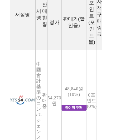
자
포
판
책
인
서
매
서점명
구
트
명
현
판매가(할
매
정가
(포
황
인율)
링
인
크
트
몰)
中
國
會
計
基
48,840원
準
(10%)
판
0포
の
54,270
매
인트
コ
원
중
(0%)
ン
バ-
ジ
ェ
ン
ス