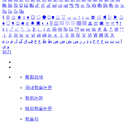
㎒
㎓
㎔
Ω
㏀
㏁
㎊
㎋
㎌
㏖
㏅
㎭
㎮
㎯
㏛
㎩
㎪
㎫
㎬
㏝
㏐
㏓
㏃
㏉
㏜
㏆
§
※
☆
★
○
●
◎
◇
◆
□
■
△
▽
→
←
↑
↓
↔
〓
◁
◀
▷
▶
♤
♠
♡
♥
♧
♣
⊙
◈
▣
◐
◑
▒
▤
▥
▨
▧
▦
▩
♨
☏
☎
☜
☞
¶
†
‡
↕
↗
↙
↖
↘
♭
♩
♪
♬
㉿
㈜
№
㏇
™
㏂
㏘
℡
＃
＆
＊
＠
ª
º
ⅰ
ⅱ
ⅲ
ⅳ
ⅴ
ⅵ
ⅶ
ⅷ
ⅸ
ⅹ
Ⅰ
Ⅱ
Ⅲ
Ⅳ
Ⅴ
Ⅵ
Ⅶ
Ⅷ
Ⅸ
Ⅹ
ا
ب
ت
ث
ج
ح
خ
د
ذ
ر
ز
س
ش
ص
ض
ط
ظ
ع
غ
ف
ق
ک
ل
م
ن
ه
و
ی
닫기
통합검색
국내학술논문
학위논문
해외학술논문
학술지