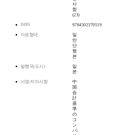
사
항
(23)
ISBN
9784502370519
자료형태
일
반
단
행
본
발행국(도시)
일
본
서명/저자사항
中
国
会
計
基
準
の
コ
ン
バ-