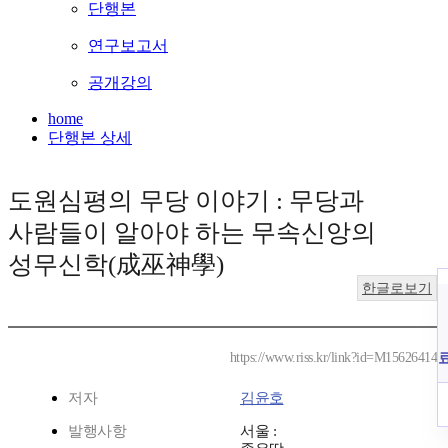
단행본
연구보고서
공개강의
home
단행본 상세
도원심평의 무당 이야기 : 무당과
사람들이 알아야 하는 무속신앙의
성무신학(成巫神學)
한글로보기
https://www.riss.kr/link?id=M15626414
저자
김윤호
발행사항
서울 :