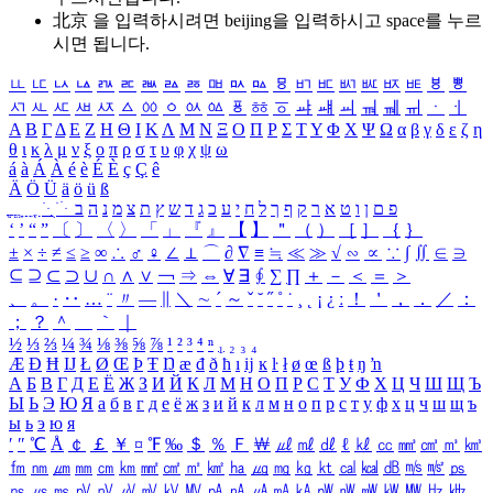
北京 을 입력하시려면
beijing
을 입력하시고 space를 누르
시면 됩니다.
ㅥ
ㅦ
ㅧ
ㅨ
ㅩ
ㅪ
ㅫ
ㅬ
ㅭ
ㅮ
ㅯ
ㅰ
ㅱ
ㅲ
ㅳ
ㅴ
ㅵ
ㅶ
ㅷ
ㅸ
ㅹ
ㅺ
ㅻ
ㅼ
ㅽ
ㅾ
ㅿ
ㆀ
ㆁ
ㆂ
ㆃ
ㆄ
ㆅ
ㆆ
ㆇ
ㆈ
ㆉ
ㆊ
ㆋ
ㆌ
ㆍ
ㆎ
Α
Β
Γ
Δ
Ε
Ζ
Η
Θ
Ι
Κ
Λ
Μ
Ν
Ξ
Ο
Π
Ρ
Σ
Τ
Υ
Φ
Χ
Ψ
Ω
α
β
γ
δ
ε
ζ
η
θ
ι
κ
λ
μ
ν
ξ
ο
π
ρ
σ
τ
υ
φ
χ
ψ
ω
á
à
Á
À
é
è
É
È
ç
Ç
ê
Ä
Ö
Ü
ä
ö
ü
ß
ְ
ֳ
ֲ
ֱ
ָ
ַ
ֵ
ֶ
ִ
ֹ
ּ
ֻ
ׂ
ׁ
ּ
ב
ה
נ
מ
צ
ת
ץ
ש
ד
ג
כ
ע
י
ח
ל
ך
ף
ק
ר
א
ט
ו
ן
ם
פ
‘
’
“
”
〔
〕
〈
〉
「
」
『
』
【
】
＂
（
）
［
］
｛
｝
±
×
÷
≠
≤
≥
∞
∴
♂
♀
∠
⊥
⌒
∂
∇
≡
≒
≪
≫
√
∽
∝
∵
∫
∬
∈
∋
⊆
⊇
⊂
⊃
∪
∩
∧
∨
￢
⇒
⇔
∀
∃
∮
∑
∏
＋
－
＜
＝
＞
、
。
·
‥
…
¨
〃
―
∥
＼
∼
´
～
ˇ
˘
˝
˚
˙
¸
˛
¡
¿
ː
！
＇
，
．
／
：
；
？
＾
＿
｀
｜
½
⅓
⅔
¼
¾
⅛
⅜
⅝
⅞
¹
²
³
⁴
ⁿ
₁
₂
₃
₄
Æ
Ð
Ħ
Ĳ
Ł
Ø
Œ
Þ
Ŧ
Ŋ
æ
đ
ð
ħ
ı
ĳ
ĸ
ŀ
ł
ø
œ
ß
þ
ŧ
ŋ
ŉ
А
Б
В
Г
Д
Е
Ё
Ж
З
И
Й
К
Л
М
Н
О
П
Р
С
Т
У
Ф
Х
Ц
Ч
Ш
Щ
Ъ
Ы
Ь
Э
Ю
Я
а
б
в
г
д
е
ё
ж
з
и
й
к
л
м
н
о
п
р
с
т
у
ф
х
ц
ч
ш
щ
ъ
ы
ь
э
ю
я
′
″
℃
Å
￠
￡
￥
¤
℉
‰
＄
％
Ｆ
￦
㎕
㎖
㎗
ℓ
㎘
㏄
㎣
㎤
㎥
㎦
㎙
㎚
㎛
㎜
㎝
㎞
㎟
㎠
㎡
㎢
㏊
㎍
㎎
㎏
㏏
㎈
㎉
㏈
㎧
㎨
㎰
㎱
㎲
㎳
㎴
㎵
㎶
㎷
㎸
㎹
㎀
㎁
㎂
㎃
㎄
㎺
㎻
㎽
㎾
㎿
㎐
㎑