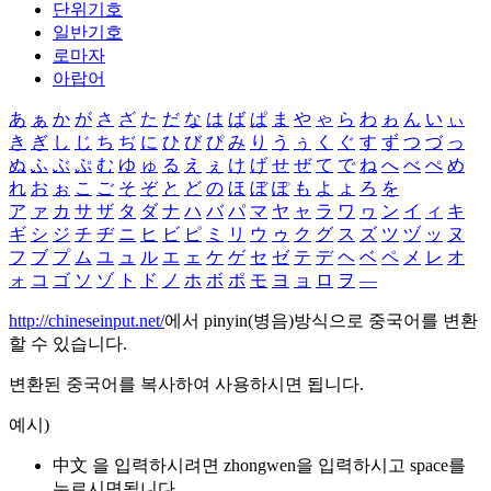
단위기호
일반기호
로마자
아랍어
あ
ぁ
か
が
さ
ざ
た
だ
な
は
ば
ぱ
ま
や
ゃ
ら
わ
ゎ
ん
い
ぃ
き
ぎ
し
じ
ち
ぢ
に
ひ
び
ぴ
み
り
う
ぅ
く
ぐ
す
ず
つ
づ
っ
ぬ
ふ
ぶ
ぷ
む
ゆ
ゅ
る
え
ぇ
け
げ
せ
ぜ
て
で
ね
へ
べ
ぺ
め
れ
お
ぉ
こ
ご
そ
ぞ
と
ど
の
ほ
ぼ
ぽ
も
よ
ょ
ろ
を
ア
ァ
カ
サ
ザ
タ
ダ
ナ
ハ
バ
パ
マ
ヤ
ャ
ラ
ワ
ヮ
ン
イ
ィ
キ
ギ
シ
ジ
チ
ヂ
ニ
ヒ
ビ
ピ
ミ
リ
ウ
ゥ
ク
グ
ス
ズ
ツ
ヅ
ッ
ヌ
フ
ブ
プ
ム
ユ
ュ
ル
エ
ェ
ケ
ゲ
セ
ゼ
テ
デ
ヘ
ベ
ペ
メ
レ
オ
ォ
コ
ゴ
ソ
ゾ
ト
ド
ノ
ホ
ボ
ポ
モ
ヨ
ョ
ロ
ヲ
―
http://chineseinput.net/
에서 pinyin(병음)방식으로 중국어를 변환
할 수 있습니다.
변환된 중국어를 복사하여 사용하시면 됩니다.
예시)
中文 을 입력하시려면
zhongwen
을 입력하시고 space를
누르시면됩니다.