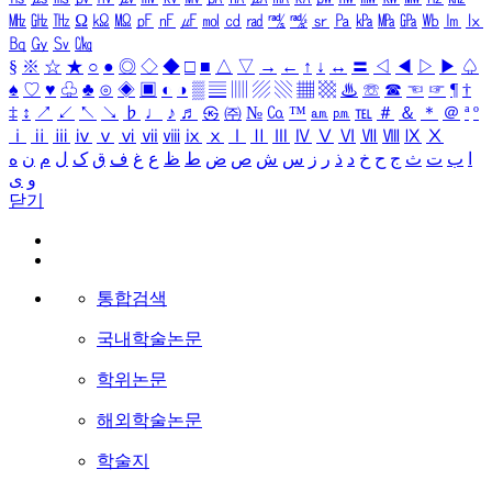
㎒
㎓
㎔
Ω
㏀
㏁
㎊
㎋
㎌
㏖
㏅
㎭
㎮
㎯
㏛
㎩
㎪
㎫
㎬
㏝
㏐
㏓
㏃
㏉
㏜
㏆
§
※
☆
★
○
●
◎
◇
◆
□
■
△
▽
→
←
↑
↓
↔
〓
◁
◀
▷
▶
♤
♠
♡
♥
♧
♣
⊙
◈
▣
◐
◑
▒
▤
▥
▨
▧
▦
▩
♨
☏
☎
☜
☞
¶
†
‡
↕
↗
↙
↖
↘
♭
♩
♪
♬
㉿
㈜
№
㏇
™
㏂
㏘
℡
＃
＆
＊
＠
ª
º
ⅰ
ⅱ
ⅲ
ⅳ
ⅴ
ⅵ
ⅶ
ⅷ
ⅸ
ⅹ
Ⅰ
Ⅱ
Ⅲ
Ⅳ
Ⅴ
Ⅵ
Ⅶ
Ⅷ
Ⅸ
Ⅹ
ا
ب
ت
ث
ج
ح
خ
د
ذ
ر
ز
س
ش
ص
ض
ط
ظ
ع
غ
ف
ق
ک
ل
م
ن
ه
و
ی
닫기
통합검색
국내학술논문
학위논문
해외학술논문
학술지