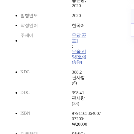
좋은땅,
2020
발행연도
2020
작성언어
한국어
주제어
무당[巫
堂]
;
무속 신
앙[巫俗
信仰]
KDC
388.2
판사항
(6)
DDC
398.41
판사항
(23)
ISBN
9791165364007
03200:
₩20000