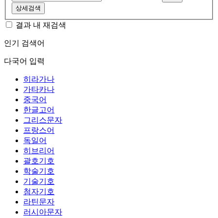
상세검색
결과 내 재검색
인기 검색어
다국어 입력
히라가나
가타카나
중국어
한글고어
그리스문자
프랑스어
독일어
히브리어
괄호기호
학술기호
기술기호
첨자기호
라틴문자
러시아문자