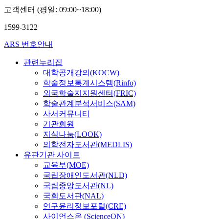
고객센터 (평일: 09:00~18:00)
1599-3122
ARS 번호안내
관련누리집
대학공개강의(KOCW)
학술정보통계시스템(Rinfo)
외국학술지지원센터(FRIC)
학술관계분석서비스(SAM)
사서커뮤니티
기관회원
지식나눔(LOOK)
의학전자도서관(MEDLIS)
유관기관 사이트
교육부(MOE)
국립장애인도서관(NLD)
국립중앙도서관(NL)
국회도서관(NAL)
연구윤리정보포털(CRE)
사이언스온 (ScienceON)