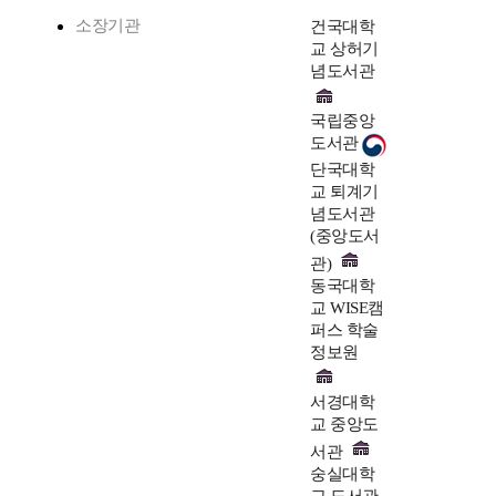
소장기관
건국대학
교 상허기
념도서관
국립중앙
도서관
단국대학
교 퇴계기
념도서관
(중앙도서
관)
동국대학
교 WISE캠
퍼스 학술
정보원
서경대학
교 중앙도
서관
숭실대학
교 도서관