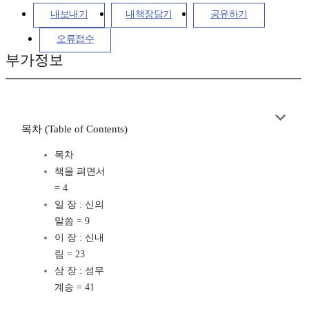
내보내기
내책장담기
공유하기
오류접수
부가정보
목차 (Table of Contents)
목차
책을 펴면서
= 4
일 장 : 신의
말씀 = 9
이 장 : 신내
림 = 23
삼 장 : 성무
계승 = 41