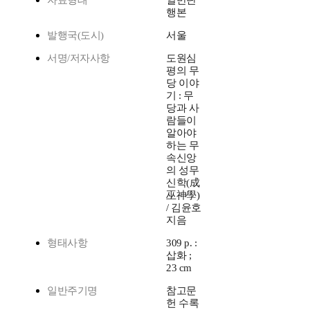
자료형태
일반단
행본
발행국(도시)
서울
서명/저자사항
도원심
평의 무
당 이야
기 : 무
당과 사
람들이
알아야
하는 무
속신앙
의 성무
신학(成
巫神學)
/ 김윤호
지음
형태사항
309 p. :
삽화 ;
23 cm
일반주기명
참고문
헌 수록