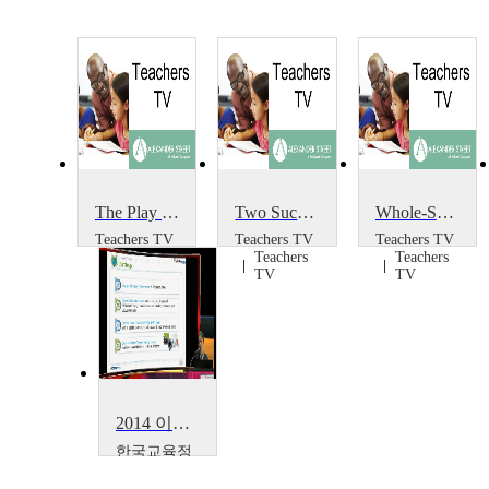
The Play Project
Two Successful Projects
Whole-School Portrait Project
Teachers TV
Teachers TV
Teachers TV
Teachers
Teachers
Teachers
TV
TV
TV
2014 이러닝 국제 콘퍼런스 : What is the Lessons from Education Support Project~
한국교육정
보진흥협회