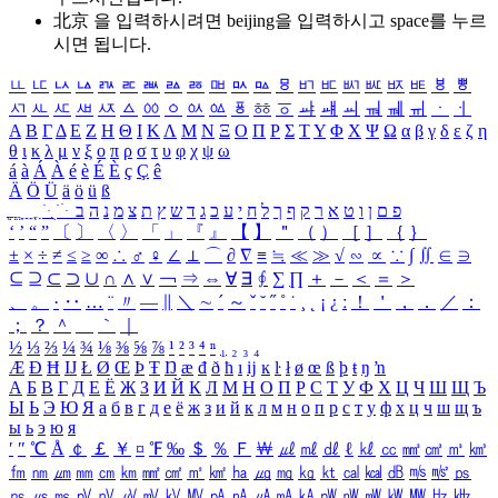
北京 을 입력하시려면
beijing
을 입력하시고 space를 누르
시면 됩니다.
ㅥ
ㅦ
ㅧ
ㅨ
ㅩ
ㅪ
ㅫ
ㅬ
ㅭ
ㅮ
ㅯ
ㅰ
ㅱ
ㅲ
ㅳ
ㅴ
ㅵ
ㅶ
ㅷ
ㅸ
ㅹ
ㅺ
ㅻ
ㅼ
ㅽ
ㅾ
ㅿ
ㆀ
ㆁ
ㆂ
ㆃ
ㆄ
ㆅ
ㆆ
ㆇ
ㆈ
ㆉ
ㆊ
ㆋ
ㆌ
ㆍ
ㆎ
Α
Β
Γ
Δ
Ε
Ζ
Η
Θ
Ι
Κ
Λ
Μ
Ν
Ξ
Ο
Π
Ρ
Σ
Τ
Υ
Φ
Χ
Ψ
Ω
α
β
γ
δ
ε
ζ
η
θ
ι
κ
λ
μ
ν
ξ
ο
π
ρ
σ
τ
υ
φ
χ
ψ
ω
á
à
Á
À
é
è
É
È
ç
Ç
ê
Ä
Ö
Ü
ä
ö
ü
ß
ְ
ֳ
ֲ
ֱ
ָ
ַ
ֵ
ֶ
ִ
ֹ
ּ
ֻ
ׂ
ׁ
ּ
ב
ה
נ
מ
צ
ת
ץ
ש
ד
ג
כ
ע
י
ח
ל
ך
ף
ק
ר
א
ט
ו
ן
ם
פ
‘
’
“
”
〔
〕
〈
〉
「
」
『
』
【
】
＂
（
）
［
］
｛
｝
±
×
÷
≠
≤
≥
∞
∴
♂
♀
∠
⊥
⌒
∂
∇
≡
≒
≪
≫
√
∽
∝
∵
∫
∬
∈
∋
⊆
⊇
⊂
⊃
∪
∩
∧
∨
￢
⇒
⇔
∀
∃
∮
∑
∏
＋
－
＜
＝
＞
、
。
·
‥
…
¨
〃
―
∥
＼
∼
´
～
ˇ
˘
˝
˚
˙
¸
˛
¡
¿
ː
！
＇
，
．
／
：
；
？
＾
＿
｀
｜
½
⅓
⅔
¼
¾
⅛
⅜
⅝
⅞
¹
²
³
⁴
ⁿ
₁
₂
₃
₄
Æ
Ð
Ħ
Ĳ
Ł
Ø
Œ
Þ
Ŧ
Ŋ
æ
đ
ð
ħ
ı
ĳ
ĸ
ŀ
ł
ø
œ
ß
þ
ŧ
ŋ
ŉ
А
Б
В
Г
Д
Е
Ё
Ж
З
И
Й
К
Л
М
Н
О
П
Р
С
Т
У
Ф
Х
Ц
Ч
Ш
Щ
Ъ
Ы
Ь
Э
Ю
Я
а
б
в
г
д
е
ё
ж
з
и
й
к
л
м
н
о
п
р
с
т
у
ф
х
ц
ч
ш
щ
ъ
ы
ь
э
ю
я
′
″
℃
Å
￠
￡
￥
¤
℉
‰
＄
％
Ｆ
￦
㎕
㎖
㎗
ℓ
㎘
㏄
㎣
㎤
㎥
㎦
㎙
㎚
㎛
㎜
㎝
㎞
㎟
㎠
㎡
㎢
㏊
㎍
㎎
㎏
㏏
㎈
㎉
㏈
㎧
㎨
㎰
㎱
㎲
㎳
㎴
㎵
㎶
㎷
㎸
㎹
㎀
㎁
㎂
㎃
㎄
㎺
㎻
㎽
㎾
㎿
㎐
㎑