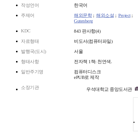
작성언어
한국어
주제어
해외문학
;
해외소설
;
Project
;
Gutenberg
KDC
843 판사항(4)
자료형태
비도서(컴퓨터파일)
발행국(도시)
서울
형태사항
전자책 1책: 천연색.
일반주기명
컴퓨터디스크
ePUB로 제작
소장기관
우석대학교 중앙도서관