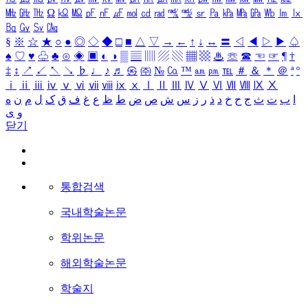
㎒
㎓
㎔
Ω
㏀
㏁
㎊
㎋
㎌
㏖
㏅
㎭
㎮
㎯
㏛
㎩
㎪
㎫
㎬
㏝
㏐
㏓
㏃
㏉
㏜
㏆
§
※
☆
★
○
●
◎
◇
◆
□
■
△
▽
→
←
↑
↓
↔
〓
◁
◀
▷
▶
♤
♠
♡
♥
♧
♣
⊙
◈
▣
◐
◑
▒
▤
▥
▨
▧
▦
▩
♨
☏
☎
☜
☞
¶
†
‡
↕
↗
↙
↖
↘
♭
♩
♪
♬
㉿
㈜
№
㏇
™
㏂
㏘
℡
＃
＆
＊
＠
ª
º
ⅰ
ⅱ
ⅲ
ⅳ
ⅴ
ⅵ
ⅶ
ⅷ
ⅸ
ⅹ
Ⅰ
Ⅱ
Ⅲ
Ⅳ
Ⅴ
Ⅵ
Ⅶ
Ⅷ
Ⅸ
Ⅹ
ا
ب
ت
ث
ج
ح
خ
د
ذ
ر
ز
س
ش
ص
ض
ط
ظ
ع
غ
ف
ق
ک
ل
م
ن
ه
و
ی
닫기
통합검색
국내학술논문
학위논문
해외학술논문
학술지