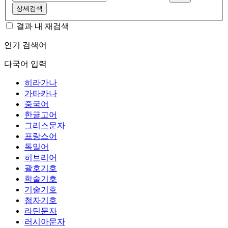
상세검색
결과 내 재검색
인기 검색어
다국어 입력
히라가나
가타카나
중국어
한글고어
그리스문자
프랑스어
독일어
히브리어
괄호기호
학술기호
기술기호
첨자기호
라틴문자
러시아문자