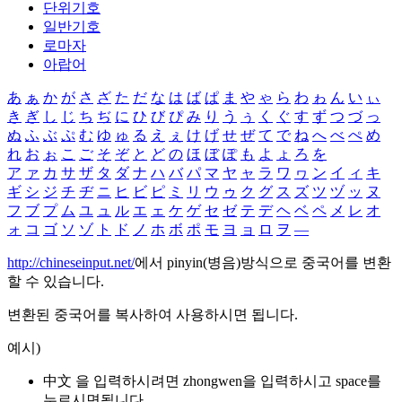
단위기호
일반기호
로마자
아랍어
あ
ぁ
か
が
さ
ざ
た
だ
な
は
ば
ぱ
ま
や
ゃ
ら
わ
ゎ
ん
い
ぃ
き
ぎ
し
じ
ち
ぢ
に
ひ
び
ぴ
み
り
う
ぅ
く
ぐ
す
ず
つ
づ
っ
ぬ
ふ
ぶ
ぷ
む
ゆ
ゅ
る
え
ぇ
け
げ
せ
ぜ
て
で
ね
へ
べ
ぺ
め
れ
お
ぉ
こ
ご
そ
ぞ
と
ど
の
ほ
ぼ
ぽ
も
よ
ょ
ろ
を
ア
ァ
カ
サ
ザ
タ
ダ
ナ
ハ
バ
パ
マ
ヤ
ャ
ラ
ワ
ヮ
ン
イ
ィ
キ
ギ
シ
ジ
チ
ヂ
ニ
ヒ
ビ
ピ
ミ
リ
ウ
ゥ
ク
グ
ス
ズ
ツ
ヅ
ッ
ヌ
フ
ブ
プ
ム
ユ
ュ
ル
エ
ェ
ケ
ゲ
セ
ゼ
テ
デ
ヘ
ベ
ペ
メ
レ
オ
ォ
コ
ゴ
ソ
ゾ
ト
ド
ノ
ホ
ボ
ポ
モ
ヨ
ョ
ロ
ヲ
―
http://chineseinput.net/
에서 pinyin(병음)방식으로 중국어를 변환
할 수 있습니다.
변환된 중국어를 복사하여 사용하시면 됩니다.
예시)
中文 을 입력하시려면
zhongwen
을 입력하시고 space를
누르시면됩니다.