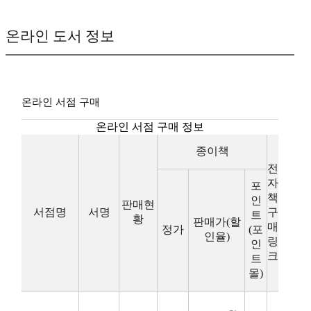
온라인 도서 정보
온라인 서점 구매
온라인 서점 구매 정보
종이책
전
자
포
책
인
판매현
서점명
서명
구
트
황
판매가(할
매
정가
(포
인율)
링
인
크
트
몰)