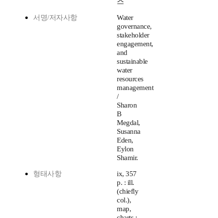
스
서명/저자사항
Water
governance,
stakeholder
engagement,
and
sustainable
water
resources
management
/
Sharon
B
Megdal,
Susanna
Eden,
Eylon
Shamir.
형태사항
ix, 357
p. : ill.
(chiefly
col.),
map,
charts ;