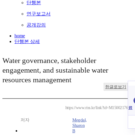
단행본
연구보고서
공개강의
home
단행본 상세
Water governance, stakeholder
engagement, and sustainable water
resources management
한글로보기
료
https://www.riss.kr/link?id=M15002176
저자
Megdal,
Sharon
B