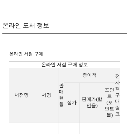
온라인 도서 정보
온라인 서점 구매
온라인 서점 구매 정보
종이책
전
자
판
책
포인
매
서점명
서명
구
트
현
판매가(할
매
정가
(포
황
인율)
링
인트
크
몰)