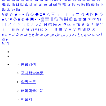
㎒
㎓
㎔
Ω
㏀
㏁
㎊
㎋
㎌
㏖
㏅
㎭
㎮
㎯
㏛
㎩
㎪
㎫
㎬
㏝
㏐
㏓
㏃
㏉
㏜
㏆
§
※
☆
★
○
●
◎
◇
◆
□
■
△
▽
→
←
↑
↓
↔
〓
◁
◀
▷
▶
♤
♠
♡
♥
♧
♣
⊙
◈
▣
◐
◑
▒
▤
▥
▨
▧
▦
▩
♨
☏
☎
☜
☞
¶
†
‡
↕
↗
↙
↖
↘
♭
♩
♪
♬
㉿
㈜
№
㏇
™
㏂
㏘
℡
＃
＆
＊
＠
ª
º
ⅰ
ⅱ
ⅲ
ⅳ
ⅴ
ⅵ
ⅶ
ⅷ
ⅸ
ⅹ
Ⅰ
Ⅱ
Ⅲ
Ⅳ
Ⅴ
Ⅵ
Ⅶ
Ⅷ
Ⅸ
Ⅹ
ا
ب
ت
ث
ج
ح
خ
د
ذ
ر
ز
س
ش
ص
ض
ط
ظ
ع
غ
ف
ق
ک
ل
م
ن
ه
و
ی
닫기
통합검색
국내학술논문
학위논문
해외학술논문
학술지