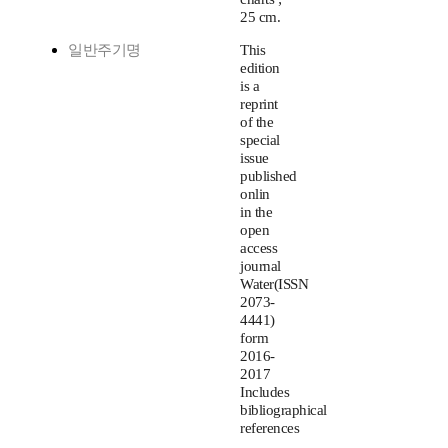
25 cm.
일반주기명
This
edition
is a
reprint
of the
special
issue
published
onlin
in the
open
access
journal
Water(ISSN
2073-
4441)
form
2016-
2017
Includes
bibliographical
references