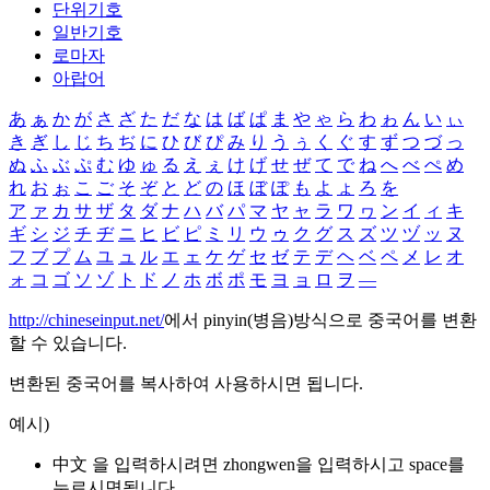
단위기호
일반기호
로마자
아랍어
あ
ぁ
か
が
さ
ざ
た
だ
な
は
ば
ぱ
ま
や
ゃ
ら
わ
ゎ
ん
い
ぃ
き
ぎ
し
じ
ち
ぢ
に
ひ
び
ぴ
み
り
う
ぅ
く
ぐ
す
ず
つ
づ
っ
ぬ
ふ
ぶ
ぷ
む
ゆ
ゅ
る
え
ぇ
け
げ
せ
ぜ
て
で
ね
へ
べ
ぺ
め
れ
お
ぉ
こ
ご
そ
ぞ
と
ど
の
ほ
ぼ
ぽ
も
よ
ょ
ろ
を
ア
ァ
カ
サ
ザ
タ
ダ
ナ
ハ
バ
パ
マ
ヤ
ャ
ラ
ワ
ヮ
ン
イ
ィ
キ
ギ
シ
ジ
チ
ヂ
ニ
ヒ
ビ
ピ
ミ
リ
ウ
ゥ
ク
グ
ス
ズ
ツ
ヅ
ッ
ヌ
フ
ブ
プ
ム
ユ
ュ
ル
エ
ェ
ケ
ゲ
セ
ゼ
テ
デ
ヘ
ベ
ペ
メ
レ
オ
ォ
コ
ゴ
ソ
ゾ
ト
ド
ノ
ホ
ボ
ポ
モ
ヨ
ョ
ロ
ヲ
―
http://chineseinput.net/
에서 pinyin(병음)방식으로 중국어를 변환
할 수 있습니다.
변환된 중국어를 복사하여 사용하시면 됩니다.
예시)
中文 을 입력하시려면
zhongwen
을 입력하시고 space를
누르시면됩니다.