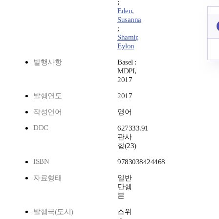
;
Eden,
Susanna
;
Shamir,
Eylon
발행사항
Basel :
MDPI,
2017
발행연도
2017
작성언어
영어
DDC
627333.91
판사
항(23)
ISBN
9783038424468
자료형태
일반
단행
본
발행국(도시)
스위