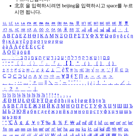
北京 을 입력하시려면
beijing
을 입력하시고 space를 누르
시면 됩니다.
ㅥ
ㅦ
ㅧ
ㅨ
ㅩ
ㅪ
ㅫ
ㅬ
ㅭ
ㅮ
ㅯ
ㅰ
ㅱ
ㅲ
ㅳ
ㅴ
ㅵ
ㅶ
ㅷ
ㅸ
ㅹ
ㅺ
ㅻ
ㅼ
ㅽ
ㅾ
ㅿ
ㆀ
ㆁ
ㆂ
ㆃ
ㆄ
ㆅ
ㆆ
ㆇ
ㆈ
ㆉ
ㆊ
ㆋ
ㆌ
ㆍ
ㆎ
Α
Β
Γ
Δ
Ε
Ζ
Η
Θ
Ι
Κ
Λ
Μ
Ν
Ξ
Ο
Π
Ρ
Σ
Τ
Υ
Φ
Χ
Ψ
Ω
α
β
γ
δ
ε
ζ
η
θ
ι
κ
λ
μ
ν
ξ
ο
π
ρ
σ
τ
υ
φ
χ
ψ
ω
á
à
Á
À
é
è
É
È
ç
Ç
ê
Ä
Ö
Ü
ä
ö
ü
ß
ְ
ֳ
ֲ
ֱ
ָ
ַ
ֵ
ֶ
ִ
ֹ
ּ
ֻ
ׂ
ׁ
ּ
ב
ה
נ
מ
צ
ת
ץ
ש
ד
ג
כ
ע
י
ח
ל
ך
ף
ק
ר
א
ט
ו
ן
ם
פ
‘
’
“
”
〔
〕
〈
〉
「
」
『
』
【
】
＂
（
）
［
］
｛
｝
±
×
÷
≠
≤
≥
∞
∴
♂
♀
∠
⊥
⌒
∂
∇
≡
≒
≪
≫
√
∽
∝
∵
∫
∬
∈
∋
⊆
⊇
⊂
⊃
∪
∩
∧
∨
￢
⇒
⇔
∀
∃
∮
∑
∏
＋
－
＜
＝
＞
、
。
·
‥
…
¨
〃
―
∥
＼
∼
´
～
ˇ
˘
˝
˚
˙
¸
˛
¡
¿
ː
！
＇
，
．
／
：
；
？
＾
＿
｀
｜
½
⅓
⅔
¼
¾
⅛
⅜
⅝
⅞
¹
²
³
⁴
ⁿ
₁
₂
₃
₄
Æ
Ð
Ħ
Ĳ
Ł
Ø
Œ
Þ
Ŧ
Ŋ
æ
đ
ð
ħ
ı
ĳ
ĸ
ŀ
ł
ø
œ
ß
þ
ŧ
ŋ
ŉ
А
Б
В
Г
Д
Е
Ё
Ж
З
И
Й
К
Л
М
Н
О
П
Р
С
Т
У
Ф
Х
Ц
Ч
Ш
Щ
Ъ
Ы
Ь
Э
Ю
Я
а
б
в
г
д
е
ё
ж
з
и
й
к
л
м
н
о
п
р
с
т
у
ф
х
ц
ч
ш
щ
ъ
ы
ь
э
ю
я
′
″
℃
Å
￠
￡
￥
¤
℉
‰
＄
％
Ｆ
￦
㎕
㎖
㎗
ℓ
㎘
㏄
㎣
㎤
㎥
㎦
㎙
㎚
㎛
㎜
㎝
㎞
㎟
㎠
㎡
㎢
㏊
㎍
㎎
㎏
㏏
㎈
㎉
㏈
㎧
㎨
㎰
㎱
㎲
㎳
㎴
㎵
㎶
㎷
㎸
㎹
㎀
㎁
㎂
㎃
㎄
㎺
㎻
㎽
㎾
㎿
㎐
㎑