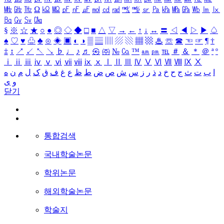
㎒
㎓
㎔
Ω
㏀
㏁
㎊
㎋
㎌
㏖
㏅
㎭
㎮
㎯
㏛
㎩
㎪
㎫
㎬
㏝
㏐
㏓
㏃
㏉
㏜
㏆
§
※
☆
★
○
●
◎
◇
◆
□
■
△
▽
→
←
↑
↓
↔
〓
◁
◀
▷
▶
♤
♠
♡
♥
♧
♣
⊙
◈
▣
◐
◑
▒
▤
▥
▨
▧
▦
▩
♨
☏
☎
☜
☞
¶
†
‡
↕
↗
↙
↖
↘
♭
♩
♪
♬
㉿
㈜
№
㏇
™
㏂
㏘
℡
＃
＆
＊
＠
ª
º
ⅰ
ⅱ
ⅲ
ⅳ
ⅴ
ⅵ
ⅶ
ⅷ
ⅸ
ⅹ
Ⅰ
Ⅱ
Ⅲ
Ⅳ
Ⅴ
Ⅵ
Ⅶ
Ⅷ
Ⅸ
Ⅹ
ا
ب
ت
ث
ج
ح
خ
د
ذ
ر
ز
س
ش
ص
ض
ط
ظ
ع
غ
ف
ق
ک
ل
م
ن
ه
و
ی
닫기
통합검색
국내학술논문
학위논문
해외학술논문
학술지