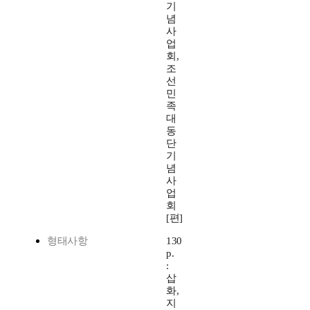
기
념
사
업
회,
조
선
민
족
대
동
단
기
념
사
업
회
[편]
형태사항
130
p.
:
삽
화,
지