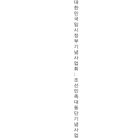
대
한
민
국
임
시
정
부
기
념
사
업
회
:
조
선
민
족
대
동
단
기
념
사
업