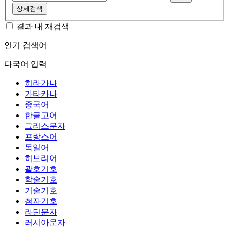
상세검색
결과 내 재검색
인기 검색어
다국어 입력
히라가나
가타카나
중국어
한글고어
그리스문자
프랑스어
독일어
히브리어
괄호기호
학술기호
기술기호
첨자기호
라틴문자
러시아문자