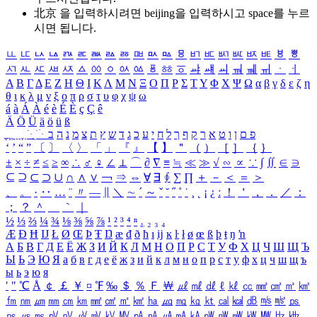
北京 을 입력하시려면
beijing
을 입력하시고 space를 누르
시면 됩니다.
ㅥ
ㅦ
ㅧ
ㅨ
ㅩ
ㅪ
ㅫ
ㅬ
ㅭ
ㅮ
ㅯ
ㅰ
ㅱ
ㅲ
ㅳ
ㅴ
ㅵ
ㅶ
ㅷ
ㅸ
ㅹ
ㅺ
ㅻ
ㅼ
ㅽ
ㅾ
ㅿ
ㆀ
ㆁ
ㆂ
ㆃ
ㆄ
ㆅ
ㆆ
ㆇ
ㆈ
ㆉ
ㆊ
ㆋ
ㆌ
ㆍ
ㆎ
Α
Β
Γ
Δ
Ε
Ζ
Η
Θ
Ι
Κ
Λ
Μ
Ν
Ξ
Ο
Π
Ρ
Σ
Τ
Υ
Φ
Χ
Ψ
Ω
α
β
γ
δ
ε
ζ
η
θ
ι
κ
λ
μ
ν
ξ
ο
π
ρ
σ
τ
υ
φ
χ
ψ
ω
á
à
Á
À
é
è
É
È
ç
Ç
ê
Ä
Ö
Ü
ä
ö
ü
ß
ְ
ֳ
ֲ
ֱ
ָ
ַ
ֵ
ֶ
ִ
ֹ
ּ
ֻ
ׂ
ׁ
ּ
ב
ה
נ
מ
צ
ת
ץ
ש
ד
ג
כ
ע
י
ח
ל
ך
ף
ק
ר
א
ט
ו
ן
ם
פ
‘
’
“
”
〔
〕
〈
〉
「
」
『
』
【
】
＂
（
）
［
］
｛
｝
±
×
÷
≠
≤
≥
∞
∴
♂
♀
∠
⊥
⌒
∂
∇
≡
≒
≪
≫
√
∽
∝
∵
∫
∬
∈
∋
⊆
⊇
⊂
⊃
∪
∩
∧
∨
￢
⇒
⇔
∀
∃
∮
∑
∏
＋
－
＜
＝
＞
、
。
·
‥
…
¨
〃
―
∥
＼
∼
´
～
ˇ
˘
˝
˚
˙
¸
˛
¡
¿
ː
！
＇
，
．
／
：
；
？
＾
＿
｀
｜
½
⅓
⅔
¼
¾
⅛
⅜
⅝
⅞
¹
²
³
⁴
ⁿ
₁
₂
₃
₄
Æ
Ð
Ħ
Ĳ
Ł
Ø
Œ
Þ
Ŧ
Ŋ
æ
đ
ð
ħ
ı
ĳ
ĸ
ŀ
ł
ø
œ
ß
þ
ŧ
ŋ
ŉ
А
Б
В
Г
Д
Е
Ё
Ж
З
И
Й
К
Л
М
Н
О
П
Р
С
Т
У
Ф
Х
Ц
Ч
Ш
Щ
Ъ
Ы
Ь
Э
Ю
Я
а
б
в
г
д
е
ё
ж
з
и
й
к
л
м
н
о
п
р
с
т
у
ф
х
ц
ч
ш
щ
ъ
ы
ь
э
ю
я
′
″
℃
Å
￠
￡
￥
¤
℉
‰
＄
％
Ｆ
￦
㎕
㎖
㎗
ℓ
㎘
㏄
㎣
㎤
㎥
㎦
㎙
㎚
㎛
㎜
㎝
㎞
㎟
㎠
㎡
㎢
㏊
㎍
㎎
㎏
㏏
㎈
㎉
㏈
㎧
㎨
㎰
㎱
㎲
㎳
㎴
㎵
㎶
㎷
㎸
㎹
㎀
㎁
㎂
㎃
㎄
㎺
㎻
㎽
㎾
㎿
㎐
㎑