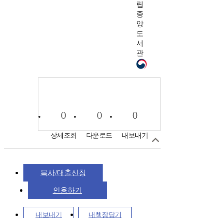
립
중
앙
도
서
관
0
0
0
상세조회
다운로드
내보내기
복사/대출신청
인용하기
내보내기
내책장담기