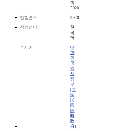
회,
2020
발행연도
2020
작성언어
한
국
어
주제어
대
한
민
국
임
시
정
부
[大
韓
民
國
臨
時
政
府]