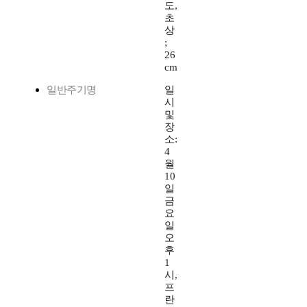
도,
초
상
;
26
cm
일반주기명
일
시
및
장
소:
4
월
10
일
금
요
일
오
후
1
시,
프
란