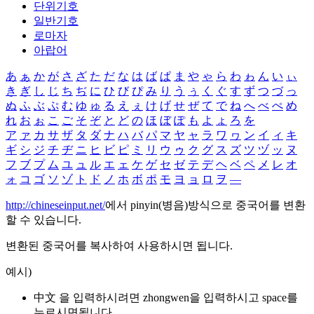
단위기호
일반기호
로마자
아랍어
あ
ぁ
か
が
さ
ざ
た
だ
な
は
ば
ぱ
ま
や
ゃ
ら
わ
ゎ
ん
い
ぃ
き
ぎ
し
じ
ち
ぢ
に
ひ
び
ぴ
み
り
う
ぅ
く
ぐ
す
ず
つ
づ
っ
ぬ
ふ
ぶ
ぷ
む
ゆ
ゅ
る
え
ぇ
け
げ
せ
ぜ
て
で
ね
へ
べ
ぺ
め
れ
お
ぉ
こ
ご
そ
ぞ
と
ど
の
ほ
ぼ
ぽ
も
よ
ょ
ろ
を
ア
ァ
カ
サ
ザ
タ
ダ
ナ
ハ
バ
パ
マ
ヤ
ャ
ラ
ワ
ヮ
ン
イ
ィ
キ
ギ
シ
ジ
チ
ヂ
ニ
ヒ
ビ
ピ
ミ
リ
ウ
ゥ
ク
グ
ス
ズ
ツ
ヅ
ッ
ヌ
フ
ブ
プ
ム
ユ
ュ
ル
エ
ェ
ケ
ゲ
セ
ゼ
テ
デ
ヘ
ベ
ペ
メ
レ
オ
ォ
コ
ゴ
ソ
ゾ
ト
ド
ノ
ホ
ボ
ポ
モ
ヨ
ョ
ロ
ヲ
―
http://chineseinput.net/
에서 pinyin(병음)방식으로 중국어를 변환
할 수 있습니다.
변환된 중국어를 복사하여 사용하시면 됩니다.
예시)
中文 을 입력하시려면
zhongwen
을 입력하시고 space를
누르시면됩니다.