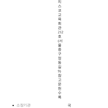
치
스
코
교
육
회
관
212
호
(서
울
중
구
정
동
길
9)
참
고
문
헌
수
록
소장기관
국