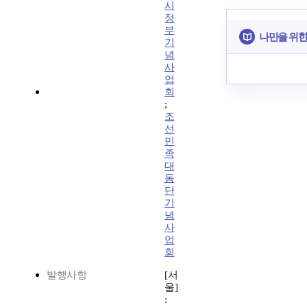
시
정
부
나만을 위한
기
념
사
업
회
;
조
선
민
족
대
동
단
기
념
사
업
회
발행사항
[서
울]
: