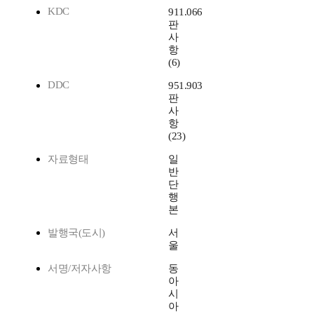
KDC
911.066
판
사
항
(6)
DDC
951.903
판
사
항
(23)
자료형태
일
반
단
행
본
발행국(도시)
서
울
서명/저자사항
동
아
시
아