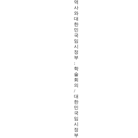
역
사
와
대
한
민
국
임
시
정
부
:
학
술
회
의
/
대
한
민
국
임
시
정
부