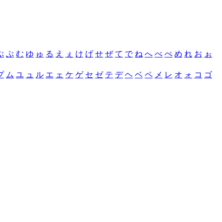
ぶ
ぷ
む
ゆ
ゅ
る
え
ぇ
け
げ
せ
ぜ
て
で
ね
へ
べ
ぺ
め
れ
お
ぉ
プ
ム
ユ
ュ
ル
エ
ェ
ケ
ゲ
セ
ゼ
テ
デ
ヘ
ベ
ペ
メ
レ
オ
ォ
コ
ゴ