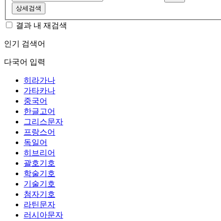
상세검색
결과 내 재검색
인기 검색어
다국어 입력
히라가나
가타카나
중국어
한글고어
그리스문자
프랑스어
독일어
히브리어
괄호기호
학술기호
기술기호
첨자기호
라틴문자
러시아문자