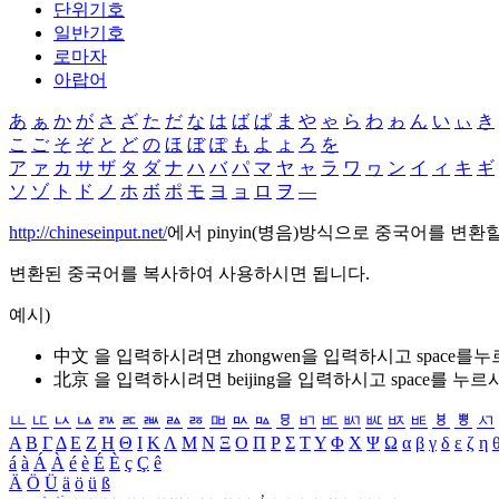
단위기호
일반기호
로마자
아랍어
あ
ぁ
か
が
さ
ざ
た
だ
な
は
ば
ぱ
ま
や
ゃ
ら
わ
ゎ
ん
い
ぃ
き
こ
ご
そ
ぞ
と
ど
の
ほ
ぼ
ぽ
も
よ
ょ
ろ
を
ア
ァ
カ
サ
ザ
タ
ダ
ナ
ハ
バ
パ
マ
ヤ
ャ
ラ
ワ
ヮ
ン
イ
ィ
キ
ギ
ソ
ゾ
ト
ド
ノ
ホ
ボ
ポ
モ
ヨ
ョ
ロ
ヲ
―
http://chineseinput.net/
에서 pinyin(병음)방식으로 중국어를 변환
변환된 중국어를 복사하여 사용하시면 됩니다.
예시)
中文 을 입력하시려면
zhongwen
을 입력하시고 space를
北京 을 입력하시려면
beijing
을 입력하시고 space를 누르
ㅥ
ㅦ
ㅧ
ㅨ
ㅩ
ㅪ
ㅫ
ㅬ
ㅭ
ㅮ
ㅯ
ㅰ
ㅱ
ㅲ
ㅳ
ㅴ
ㅵ
ㅶ
ㅷ
ㅸ
ㅹ
ㅺ
Α
Β
Γ
Δ
Ε
Ζ
Η
Θ
Ι
Κ
Λ
Μ
Ν
Ξ
Ο
Π
Ρ
Σ
Τ
Υ
Φ
Χ
Ψ
Ω
α
β
γ
δ
ε
ζ
η
á
à
Á
À
é
è
É
È
ç
Ç
ê
Ä
Ö
Ü
ä
ö
ü
ß