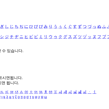
ぎ
し
じ
ち
ぢ
に
ひ
び
ぴ
み
り
う
ぅ
く
ぐ
す
ず
つ
づ
っ
ぬ
ふ
シ
ジ
チ
ヂ
ニ
ヒ
ビ
ピ
ミ
リ
ウ
ゥ
ク
グ
ス
ズ
ツ
ヅ
ッ
ヌ
フ
ブ
할 수 있습니다.
누르시면됩니다.
시면 됩니다.
ㅻ
ㅼ
ㅽ
ㅾ
ㅿ
ㆀ
ㆁ
ㆂ
ㆃ
ㆄ
ㆅ
ㆆ
ㆇ
ㆈ
ㆉ
ㆊ
ㆋ
ㆌ
ㆍ
ㆎ
θ
ι
κ
λ
μ
ν
ξ
ο
π
ρ
σ
τ
υ
φ
χ
ψ
ω