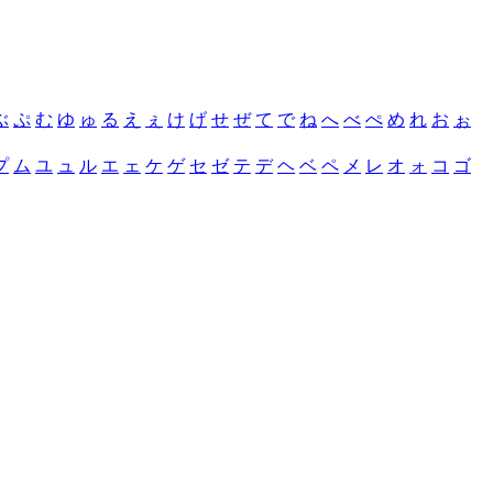
ぶ
ぷ
む
ゆ
ゅ
る
え
ぇ
け
げ
せ
ぜ
て
で
ね
へ
べ
ぺ
め
れ
お
ぉ
プ
ム
ユ
ュ
ル
エ
ェ
ケ
ゲ
セ
ゼ
テ
デ
ヘ
ベ
ペ
メ
レ
オ
ォ
コ
ゴ