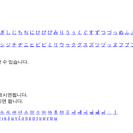
ぎ
し
じ
ち
ぢ
に
ひ
び
ぴ
み
り
う
ぅ
く
ぐ
す
ず
つ
づ
っ
ぬ
ふ
シ
ジ
チ
ヂ
ニ
ヒ
ビ
ピ
ミ
リ
ウ
ゥ
ク
グ
ス
ズ
ツ
ヅ
ッ
ヌ
フ
ブ
할 수 있습니다.
누르시면됩니다.
시면 됩니다.
ㅻ
ㅼ
ㅽ
ㅾ
ㅿ
ㆀ
ㆁ
ㆂ
ㆃ
ㆄ
ㆅ
ㆆ
ㆇ
ㆈ
ㆉ
ㆊ
ㆋ
ㆌ
ㆍ
ㆎ
θ
ι
κ
λ
μ
ν
ξ
ο
π
ρ
σ
τ
υ
φ
χ
ψ
ω