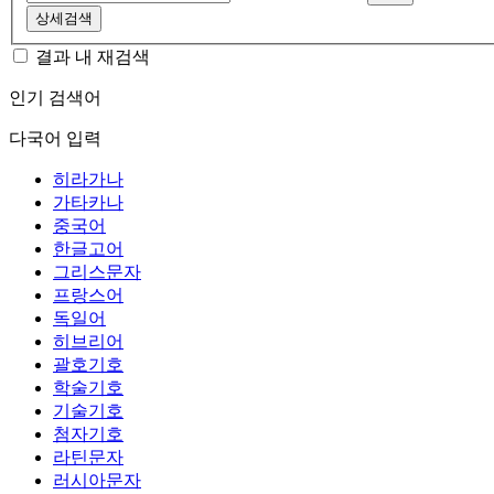
상세검색
결과 내 재검색
인기 검색어
다국어 입력
히라가나
가타카나
중국어
한글고어
그리스문자
프랑스어
독일어
히브리어
괄호기호
학술기호
기술기호
첨자기호
라틴문자
러시아문자