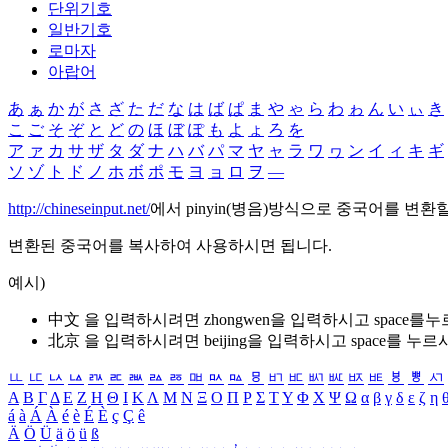
단위기호
일반기호
로마자
아랍어
あ
ぁ
か
が
さ
ざ
た
だ
な
は
ば
ぱ
ま
や
ゃ
ら
わ
ゎ
ん
い
ぃ
き
こ
ご
そ
ぞ
と
ど
の
ほ
ぼ
ぽ
も
よ
ょ
ろ
を
ア
ァ
カ
サ
ザ
タ
ダ
ナ
ハ
バ
パ
マ
ヤ
ャ
ラ
ワ
ヮ
ン
イ
ィ
キ
ギ
ソ
ゾ
ト
ド
ノ
ホ
ボ
ポ
モ
ヨ
ョ
ロ
ヲ
―
http://chineseinput.net/
에서 pinyin(병음)방식으로 중국어를 변환
변환된 중국어를 복사하여 사용하시면 됩니다.
예시)
中文 을 입력하시려면
zhongwen
을 입력하시고 space를
北京 을 입력하시려면
beijing
을 입력하시고 space를 누르
ㅥ
ㅦ
ㅧ
ㅨ
ㅩ
ㅪ
ㅫ
ㅬ
ㅭ
ㅮ
ㅯ
ㅰ
ㅱ
ㅲ
ㅳ
ㅴ
ㅵ
ㅶ
ㅷ
ㅸ
ㅹ
ㅺ
Α
Β
Γ
Δ
Ε
Ζ
Η
Θ
Ι
Κ
Λ
Μ
Ν
Ξ
Ο
Π
Ρ
Σ
Τ
Υ
Φ
Χ
Ψ
Ω
α
β
γ
δ
ε
ζ
η
á
à
Á
À
é
è
É
È
ç
Ç
ê
Ä
Ö
Ü
ä
ö
ü
ß