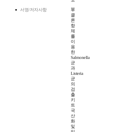
도
서명/저자사항
單
클
론
항
체
를
이
용
한
Salmonella
균
과
Listeria
균
의
검
출
키
트
국
산
화
및
임