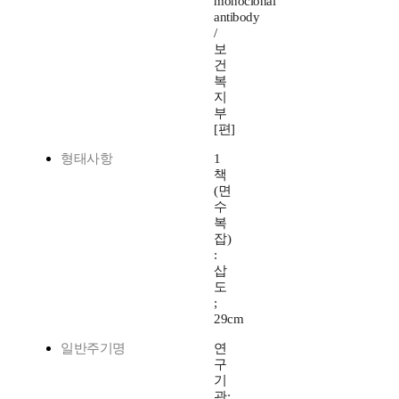
monoclonal
antibody
/
보
건
복
지
부
[편]
형태사항
1
책
(면
수
복
잡)
:
삽
도
;
29cm
일반주기명
연
구
기
관: