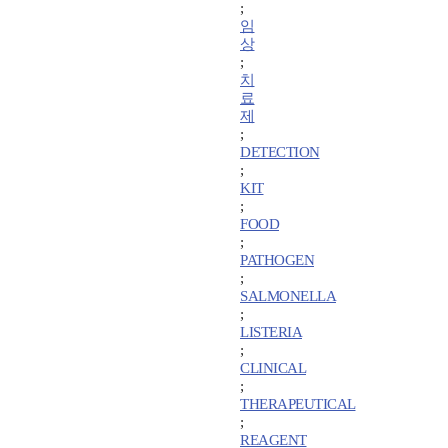
;
임
상
;
치
료
제
;
DETECTION
;
KIT
;
FOOD
;
PATHOGEN
;
SALMONELLA
;
LISTERIA
;
CLINICAL
;
THERAPEUTICAL
;
REAGENT