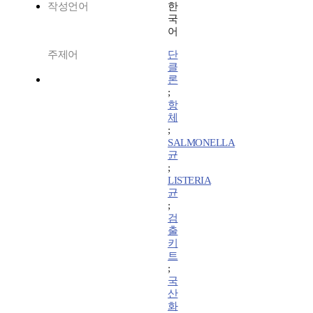
작성언어
한
국
어
주제어
단
클
론
;
항
체
;
SALMONELLA
균
;
LISTERIA
균
;
검
출
키
트
;
국
산
화