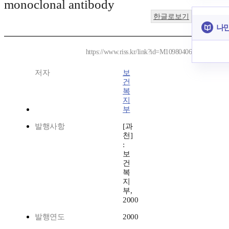
monoclonal antibody
한글로보기
나만
https://www.riss.kr/link?id=M10980406
저자
보
건
복
지
부
발행사항
[과
천]
:
보
건
복
지
부,
2000
발행연도
2000