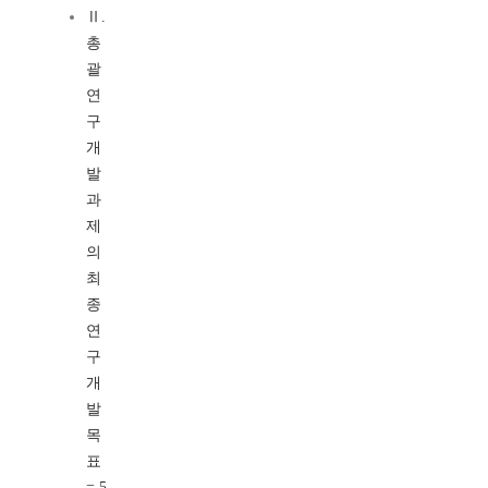
Ⅱ.
총
괄
연
구
개
발
과
제
의
최
종
연
구
개
발
목
표
= 5