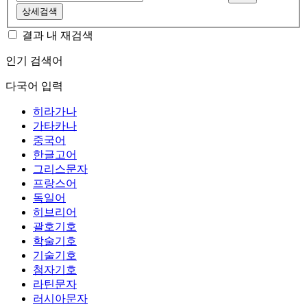
상세검색
결과 내 재검색
인기 검색어
다국어 입력
히라가나
가타카나
중국어
한글고어
그리스문자
프랑스어
독일어
히브리어
괄호기호
학술기호
기술기호
첨자기호
라틴문자
러시아문자