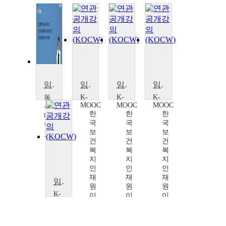
임상영양학
임상정보학
임상정보학
임상정보학
K-
K-
K-
동
MOOC
MOOC
MOOC
신
한
한
한
대
국
국
국
학
보
보
보
교
건
건
건
노
복
복
복
희
지
지
지
경
인
인
인
재
재
재
임상정보학
원
원
원
K-
이
이
이
MOOC
재
재
재
한
호,
호,
호,
국
오
오
오