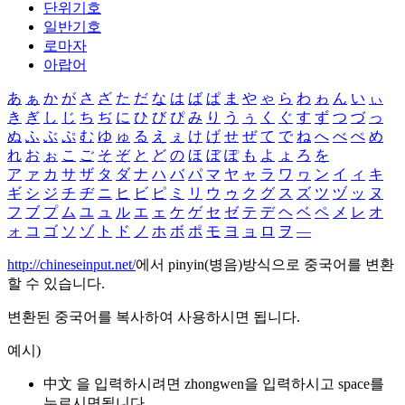
단위기호
일반기호
로마자
아랍어
あ
ぁ
か
が
さ
ざ
た
だ
な
は
ば
ぱ
ま
や
ゃ
ら
わ
ゎ
ん
い
ぃ
き
ぎ
し
じ
ち
ぢ
に
ひ
び
ぴ
み
り
う
ぅ
く
ぐ
す
ず
つ
づ
っ
ぬ
ふ
ぶ
ぷ
む
ゆ
ゅ
る
え
ぇ
け
げ
せ
ぜ
て
で
ね
へ
べ
ぺ
め
れ
お
ぉ
こ
ご
そ
ぞ
と
ど
の
ほ
ぼ
ぽ
も
よ
ょ
ろ
を
ア
ァ
カ
サ
ザ
タ
ダ
ナ
ハ
バ
パ
マ
ヤ
ャ
ラ
ワ
ヮ
ン
イ
ィ
キ
ギ
シ
ジ
チ
ヂ
ニ
ヒ
ビ
ピ
ミ
リ
ウ
ゥ
ク
グ
ス
ズ
ツ
ヅ
ッ
ヌ
フ
ブ
プ
ム
ユ
ュ
ル
エ
ェ
ケ
ゲ
セ
ゼ
テ
デ
ヘ
ベ
ペ
メ
レ
オ
ォ
コ
ゴ
ソ
ゾ
ト
ド
ノ
ホ
ボ
ポ
モ
ヨ
ョ
ロ
ヲ
―
http://chineseinput.net/
에서 pinyin(병음)방식으로 중국어를 변환
할 수 있습니다.
변환된 중국어를 복사하여 사용하시면 됩니다.
예시)
中文 을 입력하시려면
zhongwen
을 입력하시고 space를
누르시면됩니다.