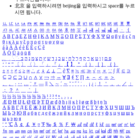
北京 을 입력하시려면
beijing
을 입력하시고 space를 누르
시면 됩니다.
ㅥ
ㅦ
ㅧ
ㅨ
ㅩ
ㅪ
ㅫ
ㅬ
ㅭ
ㅮ
ㅯ
ㅰ
ㅱ
ㅲ
ㅳ
ㅴ
ㅵ
ㅶ
ㅷ
ㅸ
ㅹ
ㅺ
ㅻ
ㅼ
ㅽ
ㅾ
ㅿ
ㆀ
ㆁ
ㆂ
ㆃ
ㆄ
ㆅ
ㆆ
ㆇ
ㆈ
ㆉ
ㆊ
ㆋ
ㆌ
ㆍ
ㆎ
Α
Β
Γ
Δ
Ε
Ζ
Η
Θ
Ι
Κ
Λ
Μ
Ν
Ξ
Ο
Π
Ρ
Σ
Τ
Υ
Φ
Χ
Ψ
Ω
α
β
γ
δ
ε
ζ
η
θ
ι
κ
λ
μ
ν
ξ
ο
π
ρ
σ
τ
υ
φ
χ
ψ
ω
á
à
Á
À
é
è
É
È
ç
Ç
ê
Ä
Ö
Ü
ä
ö
ü
ß
ְ
ֳ
ֲ
ֱ
ָ
ַ
ֵ
ֶ
ִ
ֹ
ּ
ֻ
ׂ
ׁ
ּ
ב
ה
נ
מ
צ
ת
ץ
ש
ד
ג
כ
ע
י
ח
ל
ך
ף
ק
ר
א
ט
ו
ן
ם
פ
‘
’
“
”
〔
〕
〈
〉
「
」
『
』
【
】
＂
（
）
［
］
｛
｝
±
×
÷
≠
≤
≥
∞
∴
♂
♀
∠
⊥
⌒
∂
∇
≡
≒
≪
≫
√
∽
∝
∵
∫
∬
∈
∋
⊆
⊇
⊂
⊃
∪
∩
∧
∨
￢
⇒
⇔
∀
∃
∮
∑
∏
＋
－
＜
＝
＞
、
。
·
‥
…
¨
〃
―
∥
＼
∼
´
～
ˇ
˘
˝
˚
˙
¸
˛
¡
¿
ː
！
＇
，
．
／
：
；
？
＾
＿
｀
｜
½
⅓
⅔
¼
¾
⅛
⅜
⅝
⅞
¹
²
³
⁴
ⁿ
₁
₂
₃
₄
Æ
Ð
Ħ
Ĳ
Ł
Ø
Œ
Þ
Ŧ
Ŋ
æ
đ
ð
ħ
ı
ĳ
ĸ
ŀ
ł
ø
œ
ß
þ
ŧ
ŋ
ŉ
А
Б
В
Г
Д
Е
Ё
Ж
З
И
Й
К
Л
М
Н
О
П
Р
С
Т
У
Ф
Х
Ц
Ч
Ш
Щ
Ъ
Ы
Ь
Э
Ю
Я
а
б
в
г
д
е
ё
ж
з
и
й
к
л
м
н
о
п
р
с
т
у
ф
х
ц
ч
ш
щ
ъ
ы
ь
э
ю
я
′
″
℃
Å
￠
￡
￥
¤
℉
‰
＄
％
Ｆ
￦
㎕
㎖
㎗
ℓ
㎘
㏄
㎣
㎤
㎥
㎦
㎙
㎚
㎛
㎜
㎝
㎞
㎟
㎠
㎡
㎢
㏊
㎍
㎎
㎏
㏏
㎈
㎉
㏈
㎧
㎨
㎰
㎱
㎲
㎳
㎴
㎵
㎶
㎷
㎸
㎹
㎀
㎁
㎂
㎃
㎄
㎺
㎻
㎽
㎾
㎿
㎐
㎑