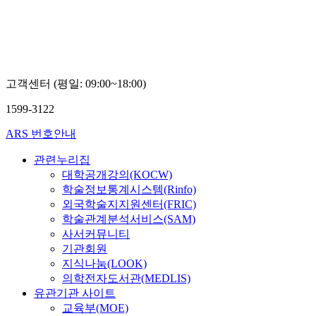
보
지
지
지
건
선,
선,
선,
복
윤
윤
윤
지
덕
덕
덕
인
용,
용,
용,
재
강
강
강
원
고객센터 (평일: 09:00~18:00)
단
단
단
이
비,
비,
비,
재
1599-3122
조
조
조
호,
인
인
인
오
ARS 번호안내
숙,
숙,
숙,
지
차
차
차
선,
관련누리집
원
원
원
윤
철,
철,
철,
대학공개강의(KOCW)
덕
이
이
이
학술정보통계시스템(Rinfo)
용,
유
유
유
외국학술지지원센터(FRIC)
강
라,
라,
라,
학술관계분석서비스(SAM)
단
박
박
박
비,
사서커뮤니티
유
유
유
조
기관회원
랑,
랑,
랑,
인
이
이
이
지식나눔(LOOK)
숙,
재
재
재
의학전자도서관(MEDLIS)
차
호,
호,
호,
유관기관 사이트
원
박
박
박
교육부(MOE)
철,
태
태
태