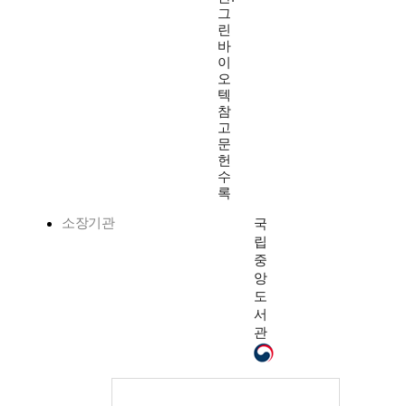
그
린
바
이
오
텍
참
고
문
헌
수
록
소장기관
국
립
중
앙
도
서
관