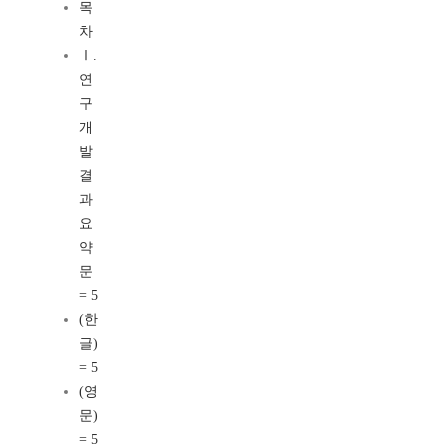
목
차
Ⅰ.
연
구
개
발
결
과
요
약
문
= 5
(한
글)
= 5
(영
문)
= 5