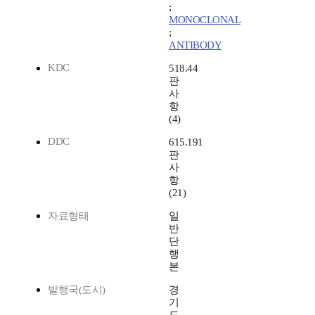
;
MONOCLONAL
;
ANTIBODY
KDC
518.44
판
사
항
(4)
DDC
615.191
판
사
항
(21)
자료형태
일
반
단
행
본
발행국(도시)
경
기