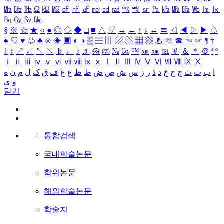
㎒
㎓
㎔
Ω
㏀
㏁
㎊
㎋
㎌
㏖
㏅
㎭
㎮
㎯
㏛
㎩
㎪
㎫
㎬
㏝
㏐
㏓
㏃
㏉
㏜
㏆
§
※
☆
★
○
●
◎
◇
◆
□
■
△
▽
→
←
↑
↓
↔
〓
◁
◀
▷
▶
♤
♠
♡
♥
♧
♣
⊙
◈
▣
◐
◑
▒
▤
▥
▨
▧
▦
▩
♨
☏
☎
☜
☞
¶
†
‡
↕
↗
↙
↖
↘
♭
♩
♪
♬
㉿
㈜
№
㏇
™
㏂
㏘
℡
＃
＆
＊
＠
ª
º
ⅰ
ⅱ
ⅲ
ⅳ
ⅴ
ⅵ
ⅶ
ⅷ
ⅸ
ⅹ
Ⅰ
Ⅱ
Ⅲ
Ⅳ
Ⅴ
Ⅵ
Ⅶ
Ⅷ
Ⅸ
Ⅹ
ا
ب
ت
ث
ج
ح
خ
د
ذ
ر
ز
س
ش
ص
ض
ط
ظ
ع
غ
ف
ق
ک
ل
م
ن
ه
و
ی
닫기
통합검색
국내학술논문
학위논문
해외학술논문
학술지