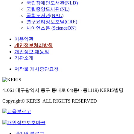
이
국립장애인도서관(NLD)
준,
준,
준,
유
국립중앙도서관(NL)
반
반
반
라,
상
상
상
국회도서관(NAL)
박
우,
우,
우,
연구윤리정보포털(CRE)
유
강
강
강
사이언스온 (ScienceON)
랑,
민
민
민
이
정,
정,
정,
이용약관
재
김
김
김
개인정보처리방침
호,
규
규
규
박
개인정보 재동의
표,
표,
표,
태
기관소개
유
유
유
준,
소
소
소
반
저작물 게시중단요청
영
영
영
상
우,
강
민
41061 대구광역시 동구 동내로 64(동내동1119) KERIS빌딩
정,
김
Copyright© KERIS. ALL RIGHTS RESERVED
규
표,
유
소
영
네이버 블로그