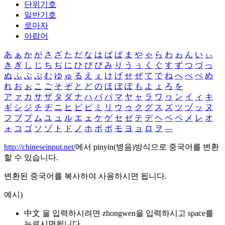
단위기호
일반기호
로마자
아랍어
あ
ぁ
か
が
さ
ざ
た
だ
な
は
ば
ぱ
ま
や
ゃ
ら
わ
ゎ
ん
い
ぃ
き
ぎ
し
じ
ち
ぢ
に
ひ
び
ぴ
み
り
う
ぅ
く
ぐ
す
ず
つ
づ
っ
ぬ
ふ
ぶ
ぷ
む
ゆ
ゅ
る
え
ぇ
け
げ
せ
ぜ
て
で
ね
へ
べ
ぺ
め
れ
お
ぉ
こ
ご
そ
ぞ
と
ど
の
ほ
ぼ
ぽ
も
よ
ょ
ろ
を
ア
ァ
カ
サ
ザ
タ
ダ
ナ
ハ
バ
パ
マ
ヤ
ャ
ラ
ワ
ヮ
ン
イ
ィ
キ
ギ
シ
ジ
チ
ヂ
ニ
ヒ
ビ
ピ
ミ
リ
ウ
ゥ
ク
グ
ス
ズ
ツ
ヅ
ッ
ヌ
フ
ブ
プ
ム
ユ
ュ
ル
エ
ェ
ケ
ゲ
セ
ゼ
テ
デ
ヘ
ベ
ペ
メ
レ
オ
ォ
コ
ゴ
ソ
ゾ
ト
ド
ノ
ホ
ボ
ポ
モ
ヨ
ョ
ロ
ヲ
―
http://chineseinput.net/
에서 pinyin(병음)방식으로 중국어를 변환
할 수 있습니다.
변환된 중국어를 복사하여 사용하시면 됩니다.
예시)
中文 을 입력하시려면
zhongwen
을 입력하시고 space를
누르시면됩니다.