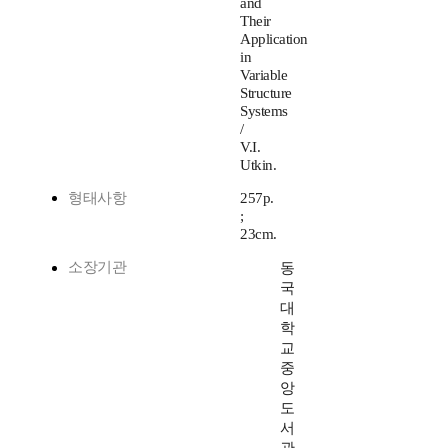
and
Their
Application
in
Variable
Structure
Systems
/
V.I.
Utkin.
형태사항
257p.
;
23cm.
소장기관
동
국
대
학
교
중
앙
도
서