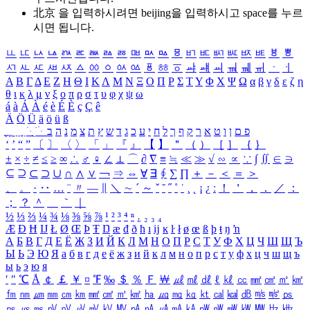
北京 을 입력하시려면
beijing
을 입력하시고 space를 누르
시면 됩니다.
ㅥ
ㅦ
ㅧ
ㅨ
ㅩ
ㅪ
ㅫ
ㅬ
ㅭ
ㅮ
ㅯ
ㅰ
ㅱ
ㅲ
ㅳ
ㅴ
ㅵ
ㅶ
ㅷ
ㅸ
ㅹ
ㅺ
ㅻ
ㅼ
ㅽ
ㅾ
ㅿ
ㆀ
ㆁ
ㆂ
ㆃ
ㆄ
ㆅ
ㆆ
ㆇ
ㆈ
ㆉ
ㆊ
ㆋ
ㆌ
ㆍ
ㆎ
Α
Β
Γ
Δ
Ε
Ζ
Η
Θ
Ι
Κ
Λ
Μ
Ν
Ξ
Ο
Π
Ρ
Σ
Τ
Υ
Φ
Χ
Ψ
Ω
α
β
γ
δ
ε
ζ
η
θ
ι
κ
λ
μ
ν
ξ
ο
π
ρ
σ
τ
υ
φ
χ
ψ
ω
á
à
Á
À
é
è
É
È
ç
Ç
ê
Ä
Ö
Ü
ä
ö
ü
ß
ְ
ֳ
ֲ
ֱ
ָ
ַ
ֵ
ֶ
ִ
ֹ
ּ
ֻ
ׂ
ׁ
ּ
ב
ה
נ
מ
צ
ת
ץ
ש
ד
ג
כ
ע
י
ח
ל
ך
ף
ק
ר
א
ט
ו
ן
ם
פ
‘
’
“
”
〔
〕
〈
〉
「
」
『
』
【
】
＂
（
）
［
］
｛
｝
±
×
÷
≠
≤
≥
∞
∴
♂
♀
∠
⊥
⌒
∂
∇
≡
≒
≪
≫
√
∽
∝
∵
∫
∬
∈
∋
⊆
⊇
⊂
⊃
∪
∩
∧
∨
￢
⇒
⇔
∀
∃
∮
∑
∏
＋
－
＜
＝
＞
、
。
·
‥
…
¨
〃
―
∥
＼
∼
´
～
ˇ
˘
˝
˚
˙
¸
˛
¡
¿
ː
！
＇
，
．
／
：
；
？
＾
＿
｀
｜
½
⅓
⅔
¼
¾
⅛
⅜
⅝
⅞
¹
²
³
⁴
ⁿ
₁
₂
₃
₄
Æ
Ð
Ħ
Ĳ
Ł
Ø
Œ
Þ
Ŧ
Ŋ
æ
đ
ð
ħ
ı
ĳ
ĸ
ŀ
ł
ø
œ
ß
þ
ŧ
ŋ
ŉ
А
Б
В
Г
Д
Е
Ё
Ж
З
И
Й
К
Л
М
Н
О
П
Р
С
Т
У
Ф
Х
Ц
Ч
Ш
Щ
Ъ
Ы
Ь
Э
Ю
Я
а
б
в
г
д
е
ё
ж
з
и
й
к
л
м
н
о
п
р
с
т
у
ф
х
ц
ч
ш
щ
ъ
ы
ь
э
ю
я
′
″
℃
Å
￠
￡
￥
¤
℉
‰
＄
％
Ｆ
￦
㎕
㎖
㎗
ℓ
㎘
㏄
㎣
㎤
㎥
㎦
㎙
㎚
㎛
㎜
㎝
㎞
㎟
㎠
㎡
㎢
㏊
㎍
㎎
㎏
㏏
㎈
㎉
㏈
㎧
㎨
㎰
㎱
㎲
㎳
㎴
㎵
㎶
㎷
㎸
㎹
㎀
㎁
㎂
㎃
㎄
㎺
㎻
㎽
㎾
㎿
㎐
㎑