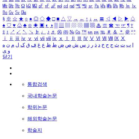
㎒
㎓
㎔
Ω
㏀
㏁
㎊
㎋
㎌
㏖
㏅
㎭
㎮
㎯
㏛
㎩
㎪
㎫
㎬
㏝
㏐
㏓
㏃
㏉
㏜
㏆
§
※
☆
★
○
●
◎
◇
◆
□
■
△
▽
→
←
↑
↓
↔
〓
◁
◀
▷
▶
♤
♠
♡
♥
♧
♣
⊙
◈
▣
◐
◑
▒
▤
▥
▨
▧
▦
▩
♨
☏
☎
☜
☞
¶
†
‡
↕
↗
↙
↖
↘
♭
♩
♪
♬
㉿
㈜
№
㏇
™
㏂
㏘
℡
＃
＆
＊
＠
ª
º
ⅰ
ⅱ
ⅲ
ⅳ
ⅴ
ⅵ
ⅶ
ⅷ
ⅸ
ⅹ
Ⅰ
Ⅱ
Ⅲ
Ⅳ
Ⅴ
Ⅵ
Ⅶ
Ⅷ
Ⅸ
Ⅹ
ا
ب
ت
ث
ج
ح
خ
د
ذ
ر
ز
س
ش
ص
ض
ط
ظ
ع
غ
ف
ق
ک
ل
م
ن
ه
و
ی
닫기
통합검색
국내학술논문
학위논문
해외학술논문
학술지