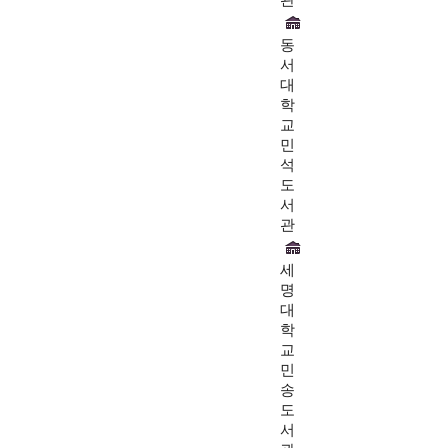
관
동
서
대
학
교
민
석
도
서
관
세
명
대
학
교
민
송
도
서