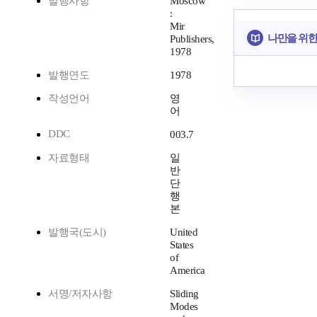
발행사항
Moscow
:
Mir
나만을 위한
Publishers,
1978
발행연도
1978
작성언어
영
어
DDC
003.7
자료형태
일
반
단
행
본
발행국(도시)
United
States
of
America
서명/저자사항
Sliding
Modes