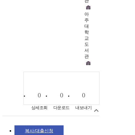
관
아
주
대
학
교
도
서
관
0
0
0
상세조회
다운로드
내보내기
복사/대출신청