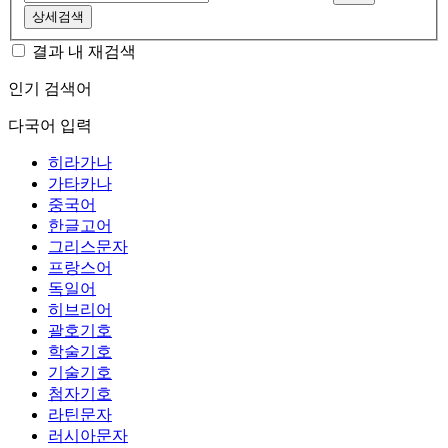
상세검색
결과 내 재검색
인기 검색어
다국어 입력
히라가나
가타카나
중국어
한글고어
그리스문자
프랑스어
독일어
히브리어
괄호기호
학술기호
기술기호
첨자기호
라틴문자
러시아문자