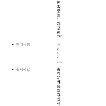
민
족
통
일
/
김
광
린
[저].
형태사항
39
p.
;
26
cm.
총서사항
홍
익
문
화
통
일
강
연
시