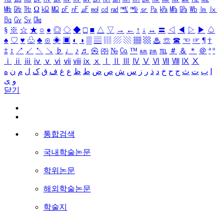
㎒
㎓
㎔
Ω
㏀
㏁
㎊
㎋
㎌
㏖
㏅
㎭
㎮
㎯
㏛
㎩
㎪
㎫
㎬
㏝
㏐
㏓
㏃
㏉
㏜
㏆
§
※
☆
★
○
●
◎
◇
◆
□
■
△
▽
→
←
↑
↓
↔
〓
◁
◀
▷
▶
♤
♠
♡
♥
♧
♣
⊙
◈
▣
◐
◑
▒
▤
▥
▨
▧
▦
▩
♨
☏
☎
☜
☞
¶
†
‡
↕
↗
↙
↖
↘
♭
♩
♪
♬
㉿
㈜
№
㏇
™
㏂
㏘
℡
＃
＆
＊
＠
ª
º
ⅰ
ⅱ
ⅲ
ⅳ
ⅴ
ⅵ
ⅶ
ⅷ
ⅸ
ⅹ
Ⅰ
Ⅱ
Ⅲ
Ⅳ
Ⅴ
Ⅵ
Ⅶ
Ⅷ
Ⅸ
Ⅹ
ا
ب
ت
ث
ج
ح
خ
د
ذ
ر
ز
س
ش
ص
ض
ط
ظ
ع
غ
ف
ق
ک
ل
م
ن
ه
و
ی
닫기
통합검색
국내학술논문
학위논문
해외학술논문
학술지