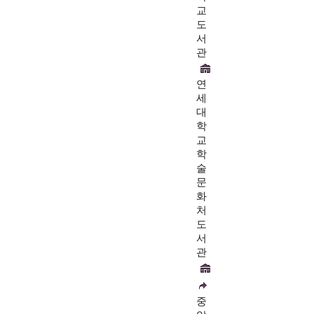
교
도
서
관
연
세
대
학
교
학
술
문
화
처
도
서
관
중