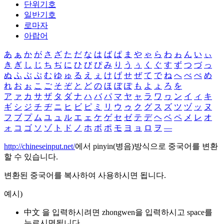
단위기호
일반기호
로마자
아랍어
あ
ぁ
か
が
さ
ざ
た
だ
な
は
ば
ぱ
ま
や
ゃ
ら
わ
ゎ
ん
い
ぃ
き
ぎ
し
じ
ち
ぢ
に
ひ
び
ぴ
み
り
う
ぅ
く
ぐ
す
ず
つ
づ
っ
ぬ
ふ
ぶ
ぷ
む
ゆ
ゅ
る
え
ぇ
け
げ
せ
ぜ
て
で
ね
へ
べ
ぺ
め
れ
お
ぉ
こ
ご
そ
ぞ
と
ど
の
ほ
ぼ
ぽ
も
よ
ょ
ろ
を
ア
ァ
カ
サ
ザ
タ
ダ
ナ
ハ
バ
パ
マ
ヤ
ャ
ラ
ワ
ヮ
ン
イ
ィ
キ
ギ
シ
ジ
チ
ヂ
ニ
ヒ
ビ
ピ
ミ
リ
ウ
ゥ
ク
グ
ス
ズ
ツ
ヅ
ッ
ヌ
フ
ブ
プ
ム
ユ
ュ
ル
エ
ェ
ケ
ゲ
セ
ゼ
テ
デ
ヘ
ベ
ペ
メ
レ
オ
ォ
コ
ゴ
ソ
ゾ
ト
ド
ノ
ホ
ボ
ポ
モ
ヨ
ョ
ロ
ヲ
―
http://chineseinput.net/
에서 pinyin(병음)방식으로 중국어를 변환
할 수 있습니다.
변환된 중국어를 복사하여 사용하시면 됩니다.
예시)
中文 을 입력하시려면
zhongwen
을 입력하시고 space를
누르시면됩니다.