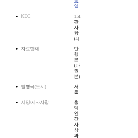
통
일
KDC
151
판
사
항
(4)
자료형태
단
행
본
(다
권
본)
발행국(도시)
서
울
서명/저자사항
홍
익
인
간
사
상
과