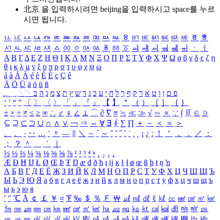
北京 을 입력하시려면
beijing
을 입력하시고 space를 누르
시면 됩니다.
ㅥ
ㅦ
ㅧ
ㅨ
ㅩ
ㅪ
ㅫ
ㅬ
ㅭ
ㅮ
ㅯ
ㅰ
ㅱ
ㅲ
ㅳ
ㅴ
ㅵ
ㅶ
ㅷ
ㅸ
ㅹ
ㅺ
ㅻ
ㅼ
ㅽ
ㅾ
ㅿ
ㆀ
ㆁ
ㆂ
ㆃ
ㆄ
ㆅ
ㆆ
ㆇ
ㆈ
ㆉ
ㆊ
ㆋ
ㆌ
ㆍ
ㆎ
Α
Β
Γ
Δ
Ε
Ζ
Η
Θ
Ι
Κ
Λ
Μ
Ν
Ξ
Ο
Π
Ρ
Σ
Τ
Υ
Φ
Χ
Ψ
Ω
α
β
γ
δ
ε
ζ
η
θ
ι
κ
λ
μ
ν
ξ
ο
π
ρ
σ
τ
υ
φ
χ
ψ
ω
á
à
Á
À
é
è
É
È
ç
Ç
ê
Ä
Ö
Ü
ä
ö
ü
ß
ְ
ֳ
ֲ
ֱ
ָ
ַ
ֵ
ֶ
ִ
ֹ
ּ
ֻ
ׂ
ׁ
ּ
ב
ה
נ
מ
צ
ת
ץ
ש
ד
ג
כ
ע
י
ח
ל
ך
ף
ק
ר
א
ט
ו
ן
ם
פ
‘
’
“
”
〔
〕
〈
〉
「
」
『
』
【
】
＂
（
）
［
］
｛
｝
±
×
÷
≠
≤
≥
∞
∴
♂
♀
∠
⊥
⌒
∂
∇
≡
≒
≪
≫
√
∽
∝
∵
∫
∬
∈
∋
⊆
⊇
⊂
⊃
∪
∩
∧
∨
￢
⇒
⇔
∀
∃
∮
∑
∏
＋
－
＜
＝
＞
、
。
·
‥
…
¨
〃
―
∥
＼
∼
´
～
ˇ
˘
˝
˚
˙
¸
˛
¡
¿
ː
！
＇
，
．
／
：
；
？
＾
＿
｀
｜
½
⅓
⅔
¼
¾
⅛
⅜
⅝
⅞
¹
²
³
⁴
ⁿ
₁
₂
₃
₄
Æ
Ð
Ħ
Ĳ
Ł
Ø
Œ
Þ
Ŧ
Ŋ
æ
đ
ð
ħ
ı
ĳ
ĸ
ŀ
ł
ø
œ
ß
þ
ŧ
ŋ
ŉ
А
Б
В
Г
Д
Е
Ё
Ж
З
И
Й
К
Л
М
Н
О
П
Р
С
Т
У
Ф
Х
Ц
Ч
Ш
Щ
Ъ
Ы
Ь
Э
Ю
Я
а
б
в
г
д
е
ё
ж
з
и
й
к
л
м
н
о
п
р
с
т
у
ф
х
ц
ч
ш
щ
ъ
ы
ь
э
ю
я
′
″
℃
Å
￠
￡
￥
¤
℉
‰
＄
％
Ｆ
￦
㎕
㎖
㎗
ℓ
㎘
㏄
㎣
㎤
㎥
㎦
㎙
㎚
㎛
㎜
㎝
㎞
㎟
㎠
㎡
㎢
㏊
㎍
㎎
㎏
㏏
㎈
㎉
㏈
㎧
㎨
㎰
㎱
㎲
㎳
㎴
㎵
㎶
㎷
㎸
㎹
㎀
㎁
㎂
㎃
㎄
㎺
㎻
㎽
㎾
㎿
㎐
㎑