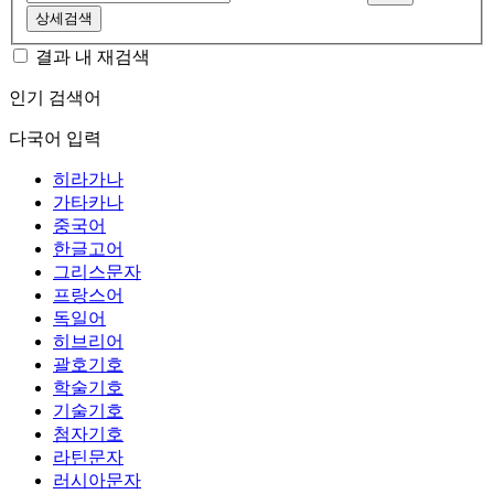
상세검색
결과 내 재검색
인기 검색어
다국어 입력
히라가나
가타카나
중국어
한글고어
그리스문자
프랑스어
독일어
히브리어
괄호기호
학술기호
기술기호
첨자기호
라틴문자
러시아문자