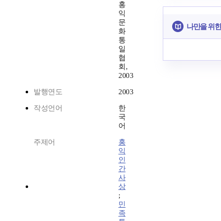
홍
익
문
나만을 위한
화
통
일
협
회,
2003
발행연도
2003
작성언어
한
국
어
주제어
홍
익
인
간
사
상
;
민
족