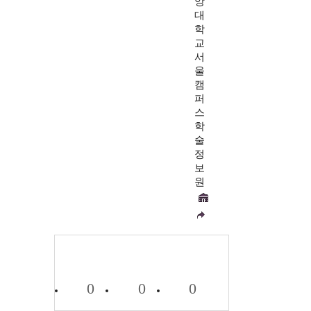
앙
대
학
교
서
울
캠
퍼
스
학
술
정
보
원
0
0
0