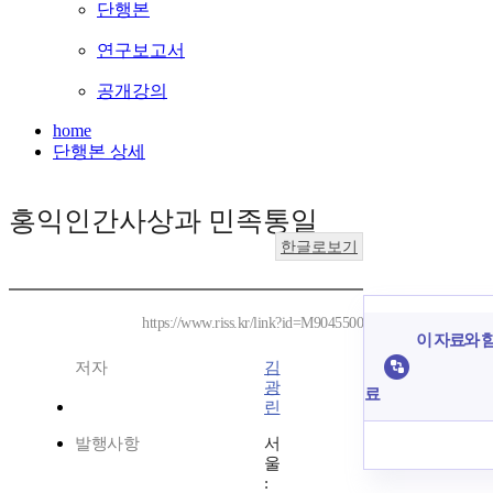
단행본
연구보고서
공개강의
home
단행본 상세
홍익인간사상과 민족통일
한글로보기
https://www.riss.kr/link?id=M9045500
이 자료와 함
저자
김
광
료
린
발행사항
서
울
: