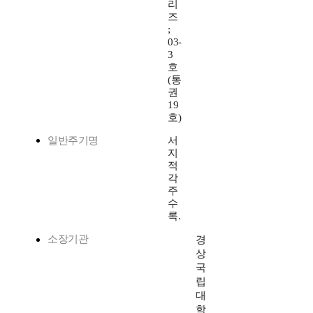
리
즈
;
03-
3
호
(통
권
19
호)
일반주기명
서
지
적
각
주
수
록.
소장기관
경
상
국
립
대
학