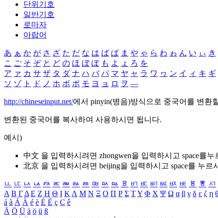
단위기호
일반기호
로마자
아랍어
あ
ぁ
か
が
さ
ざ
た
だ
な
は
ば
ぱ
ま
や
ゃ
ら
わ
ゎ
ん
い
ぃ
き
こ
ご
そ
ぞ
と
ど
の
ほ
ぼ
ぽ
も
よ
ょ
ろ
を
ア
ァ
カ
サ
ザ
タ
ダ
ナ
ハ
バ
パ
マ
ヤ
ャ
ラ
ワ
ヮ
ン
イ
ィ
キ
ギ
ソ
ゾ
ト
ド
ノ
ホ
ボ
ポ
モ
ヨ
ョ
ロ
ヲ
―
http://chineseinput.net/
에서 pinyin(병음)방식으로 중국어를 변환
변환된 중국어를 복사하여 사용하시면 됩니다.
예시)
中文 을 입력하시려면
zhongwen
을 입력하시고 space를
北京 을 입력하시려면
beijing
을 입력하시고 space를 누르
ㅥ
ㅦ
ㅧ
ㅨ
ㅩ
ㅪ
ㅫ
ㅬ
ㅭ
ㅮ
ㅯ
ㅰ
ㅱ
ㅲ
ㅳ
ㅴ
ㅵ
ㅶ
ㅷ
ㅸ
ㅹ
ㅺ
Α
Β
Γ
Δ
Ε
Ζ
Η
Θ
Ι
Κ
Λ
Μ
Ν
Ξ
Ο
Π
Ρ
Σ
Τ
Υ
Φ
Χ
Ψ
Ω
α
β
γ
δ
ε
ζ
η
á
à
Á
À
é
è
É
È
ç
Ç
ê
Ä
Ö
Ü
ä
ö
ü
ß