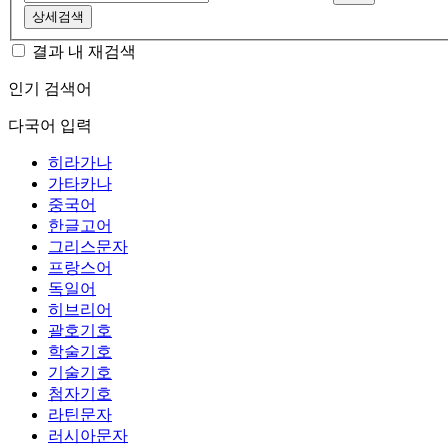
상세검색
결과 내 재검색
인기 검색어
다국어 입력
히라가나
가타카나
중국어
한글고어
그리스문자
프랑스어
독일어
히브리어
괄호기호
학술기호
기술기호
첨자기호
라틴문자
러시아문자