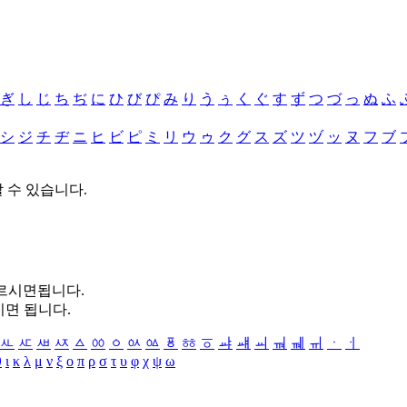
ぎ
し
じ
ち
ぢ
に
ひ
び
ぴ
み
り
う
ぅ
く
ぐ
す
ず
つ
づ
っ
ぬ
ふ
シ
ジ
チ
ヂ
ニ
ヒ
ビ
ピ
ミ
リ
ウ
ゥ
ク
グ
ス
ズ
ツ
ヅ
ッ
ヌ
フ
ブ
할 수 있습니다.
누르시면됩니다.
시면 됩니다.
ㅻ
ㅼ
ㅽ
ㅾ
ㅿ
ㆀ
ㆁ
ㆂ
ㆃ
ㆄ
ㆅ
ㆆ
ㆇ
ㆈ
ㆉ
ㆊ
ㆋ
ㆌ
ㆍ
ㆎ
θ
ι
κ
λ
μ
ν
ξ
ο
π
ρ
σ
τ
υ
φ
χ
ψ
ω