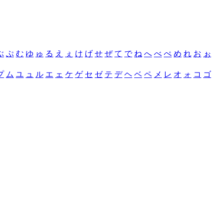
ぶ
ぷ
む
ゆ
ゅ
る
え
ぇ
け
げ
せ
ぜ
て
で
ね
へ
べ
ぺ
め
れ
お
ぉ
プ
ム
ユ
ュ
ル
エ
ェ
ケ
ゲ
セ
ゼ
テ
デ
ヘ
ベ
ペ
メ
レ
オ
ォ
コ
ゴ