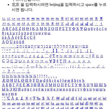
北京 을 입력하시려면
beijing
을 입력하시고 space를 누르
시면 됩니다.
ㅥ
ㅦ
ㅧ
ㅨ
ㅩ
ㅪ
ㅫ
ㅬ
ㅭ
ㅮ
ㅯ
ㅰ
ㅱ
ㅲ
ㅳ
ㅴ
ㅵ
ㅶ
ㅷ
ㅸ
ㅹ
ㅺ
ㅻ
ㅼ
ㅽ
ㅾ
ㅿ
ㆀ
ㆁ
ㆂ
ㆃ
ㆄ
ㆅ
ㆆ
ㆇ
ㆈ
ㆉ
ㆊ
ㆋ
ㆌ
ㆍ
ㆎ
Α
Β
Γ
Δ
Ε
Ζ
Η
Θ
Ι
Κ
Λ
Μ
Ν
Ξ
Ο
Π
Ρ
Σ
Τ
Υ
Φ
Χ
Ψ
Ω
α
β
γ
δ
ε
ζ
η
θ
ι
κ
λ
μ
ν
ξ
ο
π
ρ
σ
τ
υ
φ
χ
ψ
ω
á
à
Á
À
é
è
É
È
ç
Ç
ê
Ä
Ö
Ü
ä
ö
ü
ß
ְ
ֳ
ֲ
ֱ
ָ
ַ
ֵ
ֶ
ִ
ֹ
ּ
ֻ
ׂ
ׁ
ּ
ב
ה
נ
מ
צ
ת
ץ
ש
ד
ג
כ
ע
י
ח
ל
ך
ף
ק
ר
א
ט
ו
ן
ם
פ
‘
’
“
”
〔
〕
〈
〉
「
」
『
』
【
】
＂
（
）
［
］
｛
｝
±
×
÷
≠
≤
≥
∞
∴
♂
♀
∠
⊥
⌒
∂
∇
≡
≒
≪
≫
√
∽
∝
∵
∫
∬
∈
∋
⊆
⊇
⊂
⊃
∪
∩
∧
∨
￢
⇒
⇔
∀
∃
∮
∑
∏
＋
－
＜
＝
＞
、
。
·
‥
…
¨
〃
―
∥
＼
∼
´
～
ˇ
˘
˝
˚
˙
¸
˛
¡
¿
ː
！
＇
，
．
／
：
；
？
＾
＿
｀
｜
½
⅓
⅔
¼
¾
⅛
⅜
⅝
⅞
¹
²
³
⁴
ⁿ
₁
₂
₃
₄
Æ
Ð
Ħ
Ĳ
Ł
Ø
Œ
Þ
Ŧ
Ŋ
æ
đ
ð
ħ
ı
ĳ
ĸ
ŀ
ł
ø
œ
ß
þ
ŧ
ŋ
ŉ
А
Б
В
Г
Д
Е
Ё
Ж
З
И
Й
К
Л
М
Н
О
П
Р
С
Т
У
Ф
Х
Ц
Ч
Ш
Щ
Ъ
Ы
Ь
Э
Ю
Я
а
б
в
г
д
е
ё
ж
з
и
й
к
л
м
н
о
п
р
с
т
у
ф
х
ц
ч
ш
щ
ъ
ы
ь
э
ю
я
′
″
℃
Å
￠
￡
￥
¤
℉
‰
＄
％
Ｆ
￦
㎕
㎖
㎗
ℓ
㎘
㏄
㎣
㎤
㎥
㎦
㎙
㎚
㎛
㎜
㎝
㎞
㎟
㎠
㎡
㎢
㏊
㎍
㎎
㎏
㏏
㎈
㎉
㏈
㎧
㎨
㎰
㎱
㎲
㎳
㎴
㎵
㎶
㎷
㎸
㎹
㎀
㎁
㎂
㎃
㎄
㎺
㎻
㎽
㎾
㎿
㎐
㎑