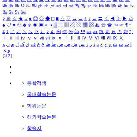
㎒
㎓
㎔
Ω
㏀
㏁
㎊
㎋
㎌
㏖
㏅
㎭
㎮
㎯
㏛
㎩
㎪
㎫
㎬
㏝
㏐
㏓
㏃
㏉
㏜
㏆
§
※
☆
★
○
●
◎
◇
◆
□
■
△
▽
→
←
↑
↓
↔
〓
◁
◀
▷
▶
♤
♠
♡
♥
♧
♣
⊙
◈
▣
◐
◑
▒
▤
▥
▨
▧
▦
▩
♨
☏
☎
☜
☞
¶
†
‡
↕
↗
↙
↖
↘
♭
♩
♪
♬
㉿
㈜
№
㏇
™
㏂
㏘
℡
＃
＆
＊
＠
ª
º
ⅰ
ⅱ
ⅲ
ⅳ
ⅴ
ⅵ
ⅶ
ⅷ
ⅸ
ⅹ
Ⅰ
Ⅱ
Ⅲ
Ⅳ
Ⅴ
Ⅵ
Ⅶ
Ⅷ
Ⅸ
Ⅹ
ا
ب
ت
ث
ج
ح
خ
د
ذ
ر
ز
س
ش
ص
ض
ط
ظ
ع
غ
ف
ق
ک
ل
م
ن
ه
و
ی
닫기
통합검색
국내학술논문
학위논문
해외학술논문
학술지