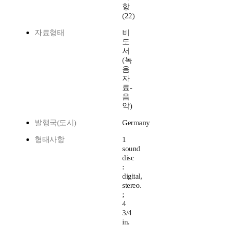
항
(22)
자료형태
비
도
서
(녹
음
자
료-
음
악)
발행국(도시)
Germany
형태사항
1
sound
disc
:
digital,
stereo.
;
4
3/4
in.