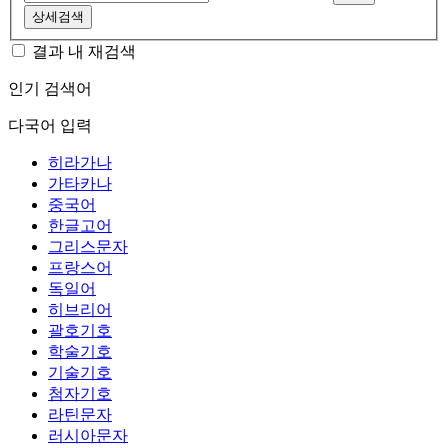
상세검색
결과 내 재검색
인기 검색어
다국어 입력
히라가나
가타카나
중국어
한글고어
그리스문자
프랑스어
독일어
히브리어
괄호기호
학술기호
기술기호
첨자기호
라틴문자
러시아문자