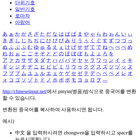
단위기호
일반기호
로마자
아랍어
あ
ぁ
か
が
さ
ざ
た
だ
な
は
ば
ぱ
ま
や
ゃ
ら
わ
ゎ
ん
い
ぃ
き
ぎ
し
じ
ち
ぢ
に
ひ
び
ぴ
み
り
う
ぅ
く
ぐ
す
ず
つ
づ
っ
ぬ
ふ
ぶ
ぷ
む
ゆ
ゅ
る
え
ぇ
け
げ
せ
ぜ
て
で
ね
へ
べ
ぺ
め
れ
お
ぉ
こ
ご
そ
ぞ
と
ど
の
ほ
ぼ
ぽ
も
よ
ょ
ろ
を
ア
ァ
カ
サ
ザ
タ
ダ
ナ
ハ
バ
パ
マ
ヤ
ャ
ラ
ワ
ヮ
ン
イ
ィ
キ
ギ
シ
ジ
チ
ヂ
ニ
ヒ
ビ
ピ
ミ
リ
ウ
ゥ
ク
グ
ス
ズ
ツ
ヅ
ッ
ヌ
フ
ブ
プ
ム
ユ
ュ
ル
エ
ェ
ケ
ゲ
セ
ゼ
テ
デ
ヘ
ベ
ペ
メ
レ
オ
ォ
コ
ゴ
ソ
ゾ
ト
ド
ノ
ホ
ボ
ポ
モ
ヨ
ョ
ロ
ヲ
―
http://chineseinput.net/
에서 pinyin(병음)방식으로 중국어를 변환
할 수 있습니다.
변환된 중국어를 복사하여 사용하시면 됩니다.
예시)
中文 을 입력하시려면
zhongwen
을 입력하시고 space를
누르시면됩니다.