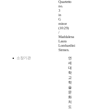
Quartetto
no.
3
in
G
minor
(10:29)
/
Maddalena
Laura
Lombardini
Sirmen.
소장기관
연
세
대
학
교
학
술
문
화
처
도