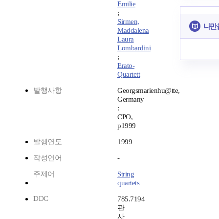
Emilie
;
Sirmen,
나만
Maddalena
Laura
Lombardini
;
Erato-
Quartett
발행사항
Georgsmarienhu@tte,
Germany
:
CPO,
p1999
발행연도
1999
작성언어
-
주제어
String
quartets
DDC
785.7194
판
사