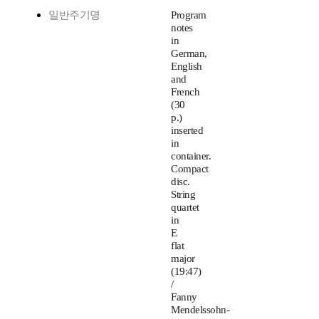
일반주기명
Program
notes
in
German,
English
and
French
(30
p.)
inserted
in
container.
Compact
disc.
String
quartet
in
E
flat
major
(19:47)
/
Fanny
Mendelssohn-