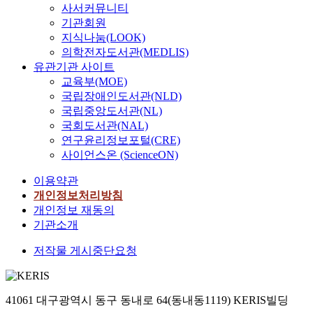
사서커뮤니티
기관회원
지식나눔(LOOK)
의학전자도서관(MEDLIS)
유관기관 사이트
교육부(MOE)
국립장애인도서관(NLD)
국립중앙도서관(NL)
국회도서관(NAL)
연구윤리정보포털(CRE)
사이언스온 (ScienceON)
이용약관
개인정보처리방침
개인정보 재동의
기관소개
저작물 게시중단요청
41061 대구광역시 동구 동내로 64(동내동1119) KERIS빌딩