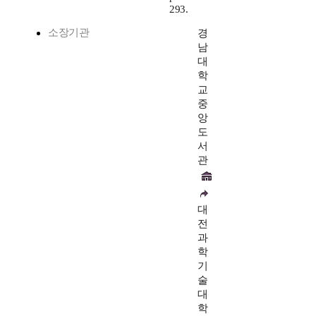
293.
소장기관
경
남
대
학
교
중
앙
도
서
관
대
전
과
학
기
술
대
학