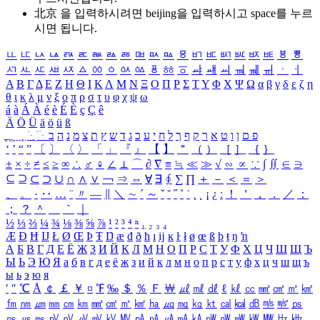
北京 을 입력하시려면
beijing
을 입력하시고 space를 누르
시면 됩니다.
ㅥ
ㅦ
ㅧ
ㅨ
ㅩ
ㅪ
ㅫ
ㅬ
ㅭ
ㅮ
ㅯ
ㅰ
ㅱ
ㅲ
ㅳ
ㅴ
ㅵ
ㅶ
ㅷ
ㅸ
ㅹ
ㅺ
ㅻ
ㅼ
ㅽ
ㅾ
ㅿ
ㆀ
ㆁ
ㆂ
ㆃ
ㆄ
ㆅ
ㆆ
ㆇ
ㆈ
ㆉ
ㆊ
ㆋ
ㆌ
ㆍ
ㆎ
Α
Β
Γ
Δ
Ε
Ζ
Η
Θ
Ι
Κ
Λ
Μ
Ν
Ξ
Ο
Π
Ρ
Σ
Τ
Υ
Φ
Χ
Ψ
Ω
α
β
γ
δ
ε
ζ
η
θ
ι
κ
λ
μ
ν
ξ
ο
π
ρ
σ
τ
υ
φ
χ
ψ
ω
á
à
Á
À
é
è
É
È
ç
Ç
ê
Ä
Ö
Ü
ä
ö
ü
ß
ְ
ֳ
ֲ
ֱ
ָ
ַ
ֵ
ֶ
ִ
ֹ
ּ
ֻ
ׂ
ׁ
ּ
ב
ה
נ
מ
צ
ת
ץ
ש
ד
ג
כ
ע
י
ח
ל
ך
ף
ק
ר
א
ט
ו
ן
ם
פ
‘
’
“
”
〔
〕
〈
〉
「
」
『
』
【
】
＂
（
）
［
］
｛
｝
±
×
÷
≠
≤
≥
∞
∴
♂
♀
∠
⊥
⌒
∂
∇
≡
≒
≪
≫
√
∽
∝
∵
∫
∬
∈
∋
⊆
⊇
⊂
⊃
∪
∩
∧
∨
￢
⇒
⇔
∀
∃
∮
∑
∏
＋
－
＜
＝
＞
、
。
·
‥
…
¨
〃
―
∥
＼
∼
´
～
ˇ
˘
˝
˚
˙
¸
˛
¡
¿
ː
！
＇
，
．
／
：
；
？
＾
＿
｀
｜
½
⅓
⅔
¼
¾
⅛
⅜
⅝
⅞
¹
²
³
⁴
ⁿ
₁
₂
₃
₄
Æ
Ð
Ħ
Ĳ
Ł
Ø
Œ
Þ
Ŧ
Ŋ
æ
đ
ð
ħ
ı
ĳ
ĸ
ŀ
ł
ø
œ
ß
þ
ŧ
ŋ
ŉ
А
Б
В
Г
Д
Е
Ё
Ж
З
И
Й
К
Л
М
Н
О
П
Р
С
Т
У
Ф
Х
Ц
Ч
Ш
Щ
Ъ
Ы
Ь
Э
Ю
Я
а
б
в
г
д
е
ё
ж
з
и
й
к
л
м
н
о
п
р
с
т
у
ф
х
ц
ч
ш
щ
ъ
ы
ь
э
ю
я
′
″
℃
Å
￠
￡
￥
¤
℉
‰
＄
％
Ｆ
￦
㎕
㎖
㎗
ℓ
㎘
㏄
㎣
㎤
㎥
㎦
㎙
㎚
㎛
㎜
㎝
㎞
㎟
㎠
㎡
㎢
㏊
㎍
㎎
㎏
㏏
㎈
㎉
㏈
㎧
㎨
㎰
㎱
㎲
㎳
㎴
㎵
㎶
㎷
㎸
㎹
㎀
㎁
㎂
㎃
㎄
㎺
㎻
㎽
㎾
㎿
㎐
㎑