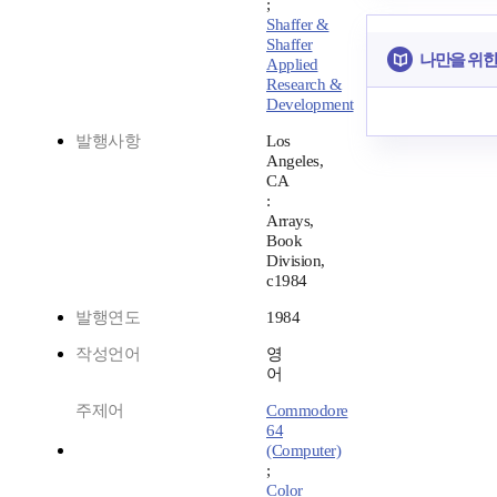
;
Shaffer &
Shaffer
나만을 위한
Applied
Research &
Development
발행사항
Los
Angeles,
CA
:
Arrays,
Book
Division,
c1984
발행연도
1984
작성언어
영
어
주제어
Commodore
64
(Computer)
;
Color