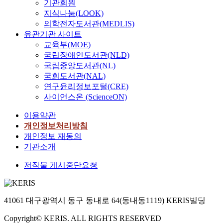
기관회원
지식나눔(LOOK)
의학전자도서관(MEDLIS)
유관기관 사이트
교육부(MOE)
국립장애인도서관(NLD)
국립중앙도서관(NL)
국회도서관(NAL)
연구윤리정보포털(CRE)
사이언스온 (ScienceON)
이용약관
개인정보처리방침
개인정보 재동의
기관소개
저작물 게시중단요청
41061 대구광역시 동구 동내로 64(동내동1119) KERIS빌딩
Copyright© KERIS. ALL RIGHTS RESERVED