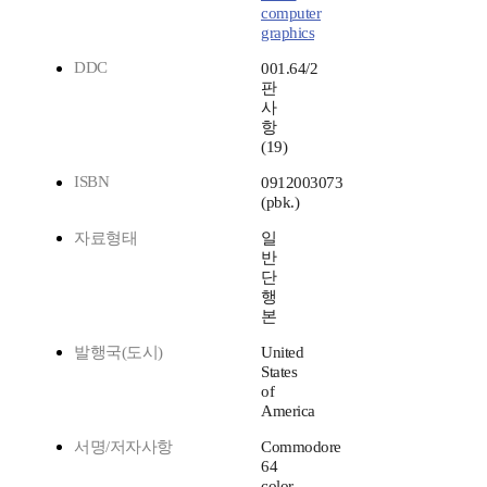
computer
graphics
DDC
001.64/2
판
사
항
(19)
ISBN
0912003073
(pbk.)
자료형태
일
반
단
행
본
발행국(도시)
United
States
of
America
서명/저자사항
Commodore
64
color