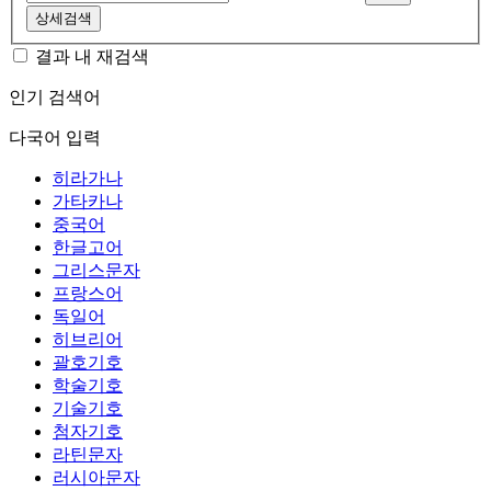
상세검색
결과 내 재검색
인기 검색어
다국어 입력
히라가나
가타카나
중국어
한글고어
그리스문자
프랑스어
독일어
히브리어
괄호기호
학술기호
기술기호
첨자기호
라틴문자
러시아문자