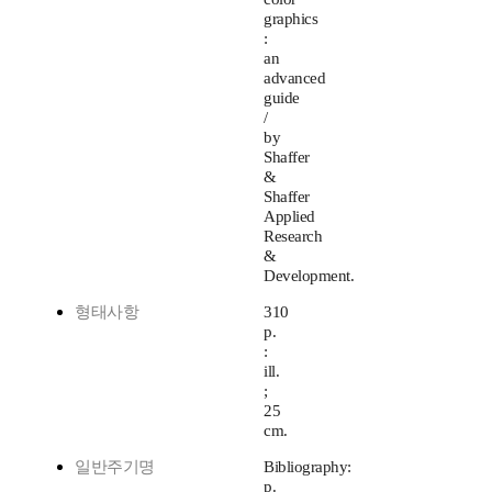
graphics
:
an
advanced
guide
/
by
Shaffer
&
Shaffer
Applied
Research
&
Development.
형태사항
310
p.
:
ill.
;
25
cm.
일반주기명
Bibliography:
p.