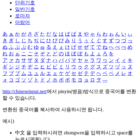
단위기호
일반기호
로마자
아랍어
あ
ぁ
か
が
さ
ざ
た
だ
な
は
ば
ぱ
ま
や
ゃ
ら
わ
ゎ
ん
い
ぃ
き
ぎ
し
じ
ち
ぢ
に
ひ
び
ぴ
み
り
う
ぅ
く
ぐ
す
ず
つ
づ
っ
ぬ
ふ
ぶ
ぷ
む
ゆ
ゅ
る
え
ぇ
け
げ
せ
ぜ
て
で
ね
へ
べ
ぺ
め
れ
お
ぉ
こ
ご
そ
ぞ
と
ど
の
ほ
ぼ
ぽ
も
よ
ょ
ろ
を
ア
ァ
カ
サ
ザ
タ
ダ
ナ
ハ
バ
パ
マ
ヤ
ャ
ラ
ワ
ヮ
ン
イ
ィ
キ
ギ
シ
ジ
チ
ヂ
ニ
ヒ
ビ
ピ
ミ
リ
ウ
ゥ
ク
グ
ス
ズ
ツ
ヅ
ッ
ヌ
フ
ブ
プ
ム
ユ
ュ
ル
エ
ェ
ケ
ゲ
セ
ゼ
テ
デ
ヘ
ベ
ペ
メ
レ
オ
ォ
コ
ゴ
ソ
ゾ
ト
ド
ノ
ホ
ボ
ポ
モ
ヨ
ョ
ロ
ヲ
―
http://chineseinput.net/
에서 pinyin(병음)방식으로 중국어를 변환
할 수 있습니다.
변환된 중국어를 복사하여 사용하시면 됩니다.
예시)
中文 을 입력하시려면
zhongwen
을 입력하시고 space를
누르시면됩니다.