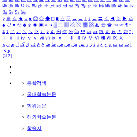
㎒
㎓
㎔
Ω
㏀
㏁
㎊
㎋
㎌
㏖
㏅
㎭
㎮
㎯
㏛
㎩
㎪
㎫
㎬
㏝
㏐
㏓
㏃
㏉
㏜
㏆
§
※
☆
★
○
●
◎
◇
◆
□
■
△
▽
→
←
↑
↓
↔
〓
◁
◀
▷
▶
♤
♠
♡
♥
♧
♣
⊙
◈
▣
◐
◑
▒
▤
▥
▨
▧
▦
▩
♨
☏
☎
☜
☞
¶
†
‡
↕
↗
↙
↖
↘
♭
♩
♪
♬
㉿
㈜
№
㏇
™
㏂
㏘
℡
＃
＆
＊
＠
ª
º
ⅰ
ⅱ
ⅲ
ⅳ
ⅴ
ⅵ
ⅶ
ⅷ
ⅸ
ⅹ
Ⅰ
Ⅱ
Ⅲ
Ⅳ
Ⅴ
Ⅵ
Ⅶ
Ⅷ
Ⅸ
Ⅹ
ا
ب
ت
ث
ج
ح
خ
د
ذ
ر
ز
س
ش
ص
ض
ط
ظ
ع
غ
ف
ق
ک
ل
م
ن
ه
و
ی
닫기
통합검색
국내학술논문
학위논문
해외학술논문
학술지