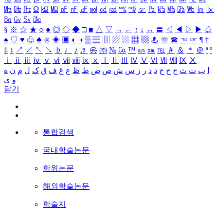
㎒
㎓
㎔
Ω
㏀
㏁
㎊
㎋
㎌
㏖
㏅
㎭
㎮
㎯
㏛
㎩
㎪
㎫
㎬
㏝
㏐
㏓
㏃
㏉
㏜
㏆
§
※
☆
★
○
●
◎
◇
◆
□
■
△
▽
→
←
↑
↓
↔
〓
◁
◀
▷
▶
♤
♠
♡
♥
♧
♣
⊙
◈
▣
◐
◑
▒
▤
▥
▨
▧
▦
▩
♨
☏
☎
☜
☞
¶
†
‡
↕
↗
↙
↖
↘
♭
♩
♪
♬
㉿
㈜
№
㏇
™
㏂
㏘
℡
＃
＆
＊
＠
ª
º
ⅰ
ⅱ
ⅲ
ⅳ
ⅴ
ⅵ
ⅶ
ⅷ
ⅸ
ⅹ
Ⅰ
Ⅱ
Ⅲ
Ⅳ
Ⅴ
Ⅵ
Ⅶ
Ⅷ
Ⅸ
Ⅹ
ا
ب
ت
ث
ج
ح
خ
د
ذ
ر
ز
س
ش
ص
ض
ط
ظ
ع
غ
ف
ق
ک
ل
م
ن
ه
و
ی
닫기
통합검색
국내학술논문
학위논문
해외학술논문
학술지