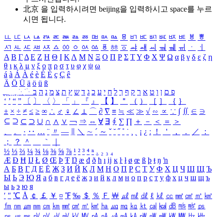
北京 을 입력하시려면
beijing
을 입력하시고 space를 누르
시면 됩니다.
ㅥ
ㅦ
ㅧ
ㅨ
ㅩ
ㅪ
ㅫ
ㅬ
ㅭ
ㅮ
ㅯ
ㅰ
ㅱ
ㅲ
ㅳ
ㅴ
ㅵ
ㅶ
ㅷ
ㅸ
ㅹ
ㅺ
ㅻ
ㅼ
ㅽ
ㅾ
ㅿ
ㆀ
ㆁ
ㆂ
ㆃ
ㆄ
ㆅ
ㆆ
ㆇ
ㆈ
ㆉ
ㆊ
ㆋ
ㆌ
ㆍ
ㆎ
Α
Β
Γ
Δ
Ε
Ζ
Η
Θ
Ι
Κ
Λ
Μ
Ν
Ξ
Ο
Π
Ρ
Σ
Τ
Υ
Φ
Χ
Ψ
Ω
α
β
γ
δ
ε
ζ
η
θ
ι
κ
λ
μ
ν
ξ
ο
π
ρ
σ
τ
υ
φ
χ
ψ
ω
á
à
Á
À
é
è
É
È
ç
Ç
ê
Ä
Ö
Ü
ä
ö
ü
ß
ְ
ֳ
ֲ
ֱ
ָ
ַ
ֵ
ֶ
ִ
ֹ
ּ
ֻ
ׂ
ׁ
ּ
ב
ה
נ
מ
צ
ת
ץ
ש
ד
ג
כ
ע
י
ח
ל
ך
ף
ק
ר
א
ט
ו
ן
ם
פ
‘
’
“
”
〔
〕
〈
〉
「
」
『
』
【
】
＂
（
）
［
］
｛
｝
±
×
÷
≠
≤
≥
∞
∴
♂
♀
∠
⊥
⌒
∂
∇
≡
≒
≪
≫
√
∽
∝
∵
∫
∬
∈
∋
⊆
⊇
⊂
⊃
∪
∩
∧
∨
￢
⇒
⇔
∀
∃
∮
∑
∏
＋
－
＜
＝
＞
、
。
·
‥
…
¨
〃
―
∥
＼
∼
´
～
ˇ
˘
˝
˚
˙
¸
˛
¡
¿
ː
！
＇
，
．
／
：
；
？
＾
＿
｀
｜
½
⅓
⅔
¼
¾
⅛
⅜
⅝
⅞
¹
²
³
⁴
ⁿ
₁
₂
₃
₄
Æ
Ð
Ħ
Ĳ
Ł
Ø
Œ
Þ
Ŧ
Ŋ
æ
đ
ð
ħ
ı
ĳ
ĸ
ŀ
ł
ø
œ
ß
þ
ŧ
ŋ
ŉ
А
Б
В
Г
Д
Е
Ё
Ж
З
И
Й
К
Л
М
Н
О
П
Р
С
Т
У
Ф
Х
Ц
Ч
Ш
Щ
Ъ
Ы
Ь
Э
Ю
Я
а
б
в
г
д
е
ё
ж
з
и
й
к
л
м
н
о
п
р
с
т
у
ф
х
ц
ч
ш
щ
ъ
ы
ь
э
ю
я
′
″
℃
Å
￠
￡
￥
¤
℉
‰
＄
％
Ｆ
￦
㎕
㎖
㎗
ℓ
㎘
㏄
㎣
㎤
㎥
㎦
㎙
㎚
㎛
㎜
㎝
㎞
㎟
㎠
㎡
㎢
㏊
㎍
㎎
㎏
㏏
㎈
㎉
㏈
㎧
㎨
㎰
㎱
㎲
㎳
㎴
㎵
㎶
㎷
㎸
㎹
㎀
㎁
㎂
㎃
㎄
㎺
㎻
㎽
㎾
㎿
㎐
㎑