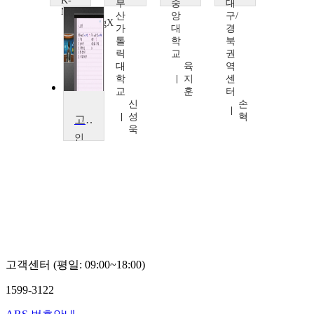
K-
부
중
대
MOOC
산
앙
구/
XuetangX
가
대
경
QI JUN
톨
학
북
릭
교
권
대
육
역
학
지
센
교
훈
터
신
손
성
혁
고급회계
욱
인
천
대
학
교
유
영
태
고객센터 (평일: 09:00~18:00)
1599-3122