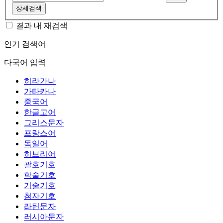
상세검색
결과 내 재검색
인기 검색어
다국어 입력
히라가나
가타카나
중국어
한글고어
그리스문자
프랑스어
독일어
히브리어
괄호기호
학술기호
기술기호
첨자기호
라틴문자
러시아문자