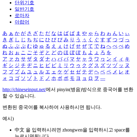
단위기호
일반기호
로마자
아랍어
あ
ぁ
か
が
さ
ざ
た
だ
な
は
ば
ぱ
ま
や
ゃ
ら
わ
ゎ
ん
い
ぃ
き
ぎ
し
じ
ち
ぢ
に
ひ
び
ぴ
み
り
う
ぅ
く
ぐ
す
ず
つ
づ
っ
ぬ
ふ
ぶ
ぷ
む
ゆ
ゅ
る
え
ぇ
け
げ
せ
ぜ
て
で
ね
へ
べ
ぺ
め
れ
お
ぉ
こ
ご
そ
ぞ
と
ど
の
ほ
ぼ
ぽ
も
よ
ょ
ろ
を
ア
ァ
カ
サ
ザ
タ
ダ
ナ
ハ
バ
パ
マ
ヤ
ャ
ラ
ワ
ヮ
ン
イ
ィ
キ
ギ
シ
ジ
チ
ヂ
ニ
ヒ
ビ
ピ
ミ
リ
ウ
ゥ
ク
グ
ス
ズ
ツ
ヅ
ッ
ヌ
フ
ブ
プ
ム
ユ
ュ
ル
エ
ェ
ケ
ゲ
セ
ゼ
テ
デ
ヘ
ベ
ペ
メ
レ
オ
ォ
コ
ゴ
ソ
ゾ
ト
ド
ノ
ホ
ボ
ポ
モ
ヨ
ョ
ロ
ヲ
―
http://chineseinput.net/
에서 pinyin(병음)방식으로 중국어를 변환
할 수 있습니다.
변환된 중국어를 복사하여 사용하시면 됩니다.
예시)
中文 을 입력하시려면
zhongwen
을 입력하시고 space를
누르시면됩니다.