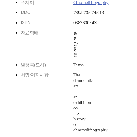
주제어
Chromolithography
DDC
769.973/074/013
ISBN
088360034X
자료형태
일
반
단
행
본
발행국(도시)
Texas
서명/저자사항
The
democratic
art
:
an
exhibition
on
the
history
of
chromolithography
in