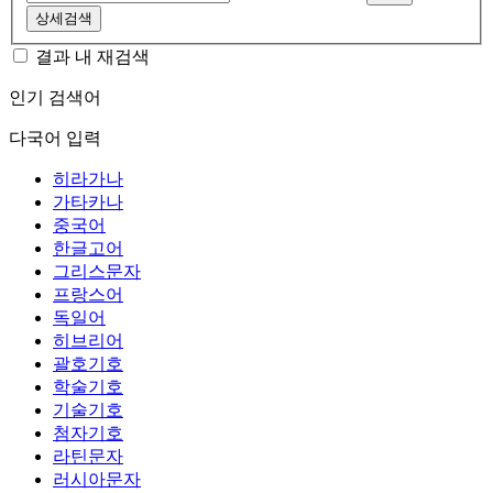
상세검색
결과 내 재검색
인기 검색어
다국어 입력
히라가나
가타카나
중국어
한글고어
그리스문자
프랑스어
독일어
히브리어
괄호기호
학술기호
기술기호
첨자기호
라틴문자
러시아문자