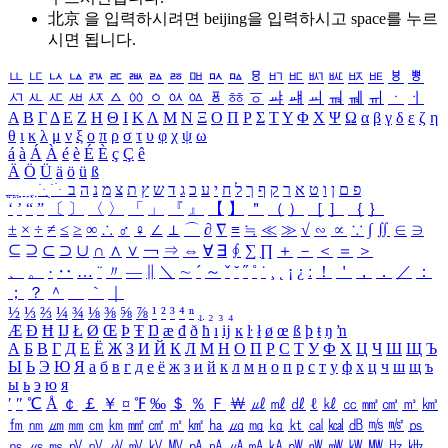
北京 을 입력하시려면
beijing
을 입력하시고 space를 누르
시면 됩니다.
ㅥ
ㅦ
ㅧ
ㅨ
ㅩ
ㅪ
ㅫ
ㅬ
ㅭ
ㅮ
ㅯ
ㅰ
ㅱ
ㅲ
ㅳ
ㅴ
ㅵ
ㅶ
ㅷ
ㅸ
ㅹ
ㅺ
ㅻ
ㅼ
ㅽ
ㅾ
ㅿ
ㆀ
ㆁ
ㆂ
ㆃ
ㆄ
ㆅ
ㆆ
ㆇ
ㆈ
ㆉ
ㆊ
ㆋ
ㆌ
ㆍ
ㆎ
Α
Β
Γ
Δ
Ε
Ζ
Η
Θ
Ι
Κ
Λ
Μ
Ν
Ξ
Ο
Π
Ρ
Σ
Τ
Υ
Φ
Χ
Ψ
Ω
α
β
γ
δ
ε
ζ
η
θ
ι
κ
λ
μ
ν
ξ
ο
π
ρ
σ
τ
υ
φ
χ
ψ
ω
á
à
Á
À
é
è
É
È
ç
Ç
ê
Ä
Ö
Ü
ä
ö
ü
ß
ְ
ֳ
ֲ
ֱ
ָ
ַ
ֵ
ֶ
ִ
ֹ
ּ
ֻ
ׂ
ׁ
ּ
ב
ה
נ
מ
צ
ת
ץ
ש
ד
ג
כ
ע
י
ח
ל
ך
ף
ק
ר
א
ט
ו
ן
ם
פ
‘
’
“
”
〔
〕
〈
〉
「
」
『
』
【
】
＂
（
）
［
］
｛
｝
±
×
÷
≠
≤
≥
∞
∴
♂
♀
∠
⊥
⌒
∂
∇
≡
≒
≪
≫
√
∽
∝
∵
∫
∬
∈
∋
⊆
⊇
⊂
⊃
∪
∩
∧
∨
￢
⇒
⇔
∀
∃
∮
∑
∏
＋
－
＜
＝
＞
、
。
·
‥
…
¨
〃
―
∥
＼
∼
´
～
ˇ
˘
˝
˚
˙
¸
˛
¡
¿
ː
！
＇
，
．
／
：
；
？
＾
＿
｀
｜
½
⅓
⅔
¼
¾
⅛
⅜
⅝
⅞
¹
²
³
⁴
ⁿ
₁
₂
₃
₄
Æ
Ð
Ħ
Ĳ
Ł
Ø
Œ
Þ
Ŧ
Ŋ
æ
đ
ð
ħ
ı
ĳ
ĸ
ŀ
ł
ø
œ
ß
þ
ŧ
ŋ
ŉ
А
Б
В
Г
Д
Е
Ё
Ж
З
И
Й
К
Л
М
Н
О
П
Р
С
Т
У
Ф
Х
Ц
Ч
Ш
Щ
Ъ
Ы
Ь
Э
Ю
Я
а
б
в
г
д
е
ё
ж
з
и
й
к
л
м
н
о
п
р
с
т
у
ф
х
ц
ч
ш
щ
ъ
ы
ь
э
ю
я
′
″
℃
Å
￠
￡
￥
¤
℉
‰
＄
％
Ｆ
￦
㎕
㎖
㎗
ℓ
㎘
㏄
㎣
㎤
㎥
㎦
㎙
㎚
㎛
㎜
㎝
㎞
㎟
㎠
㎡
㎢
㏊
㎍
㎎
㎏
㏏
㎈
㎉
㏈
㎧
㎨
㎰
㎱
㎲
㎳
㎴
㎵
㎶
㎷
㎸
㎹
㎀
㎁
㎂
㎃
㎄
㎺
㎻
㎽
㎾
㎿
㎐
㎑