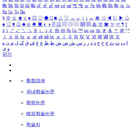
㎒
㎓
㎔
Ω
㏀
㏁
㎊
㎋
㎌
㏖
㏅
㎭
㎮
㎯
㏛
㎩
㎪
㎫
㎬
㏝
㏐
㏓
㏃
㏉
㏜
㏆
§
※
☆
★
○
●
◎
◇
◆
□
■
△
▽
→
←
↑
↓
↔
〓
◁
◀
▷
▶
♤
♠
♡
♥
♧
♣
⊙
◈
▣
◐
◑
▒
▤
▥
▨
▧
▦
▩
♨
☏
☎
☜
☞
¶
†
‡
↕
↗
↙
↖
↘
♭
♩
♪
♬
㉿
㈜
№
㏇
™
㏂
㏘
℡
＃
＆
＊
＠
ª
º
ⅰ
ⅱ
ⅲ
ⅳ
ⅴ
ⅵ
ⅶ
ⅷ
ⅸ
ⅹ
Ⅰ
Ⅱ
Ⅲ
Ⅳ
Ⅴ
Ⅵ
Ⅶ
Ⅷ
Ⅸ
Ⅹ
ا
ب
ت
ث
ج
ح
خ
د
ذ
ر
ز
س
ش
ص
ض
ط
ظ
ع
غ
ف
ق
ک
ل
م
ن
ه
و
ی
닫기
통합검색
국내학술논문
학위논문
해외학술논문
학술지