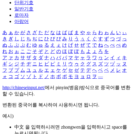
단위기호
일반기호
로마자
아랍어
あ
ぁ
か
が
さ
ざ
た
だ
な
は
ば
ぱ
ま
や
ゃ
ら
わ
ゎ
ん
い
ぃ
き
ぎ
し
じ
ち
ぢ
に
ひ
び
ぴ
み
り
う
ぅ
く
ぐ
す
ず
つ
づ
っ
ぬ
ふ
ぶ
ぷ
む
ゆ
ゅ
る
え
ぇ
け
げ
せ
ぜ
て
で
ね
へ
べ
ぺ
め
れ
お
ぉ
こ
ご
そ
ぞ
と
ど
の
ほ
ぼ
ぽ
も
よ
ょ
ろ
を
ア
ァ
カ
サ
ザ
タ
ダ
ナ
ハ
バ
パ
マ
ヤ
ャ
ラ
ワ
ヮ
ン
イ
ィ
キ
ギ
シ
ジ
チ
ヂ
ニ
ヒ
ビ
ピ
ミ
リ
ウ
ゥ
ク
グ
ス
ズ
ツ
ヅ
ッ
ヌ
フ
ブ
プ
ム
ユ
ュ
ル
エ
ェ
ケ
ゲ
セ
ゼ
テ
デ
ヘ
ベ
ペ
メ
レ
オ
ォ
コ
ゴ
ソ
ゾ
ト
ド
ノ
ホ
ボ
ポ
モ
ヨ
ョ
ロ
ヲ
―
http://chineseinput.net/
에서 pinyin(병음)방식으로 중국어를 변환
할 수 있습니다.
변환된 중국어를 복사하여 사용하시면 됩니다.
예시)
中文 을 입력하시려면
zhongwen
을 입력하시고 space를
누르시면됩니다.