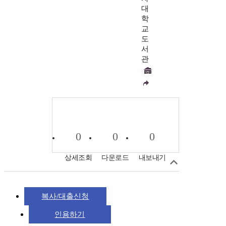
대
학
교
도
서
관
0
0
0
상세조회
다운로드
내보내기
복사/대출신청
인용하기