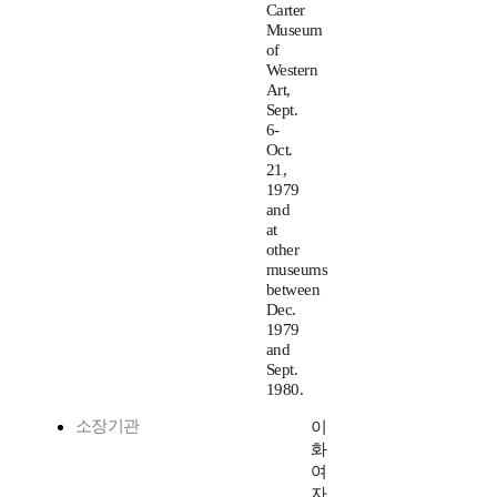
Carter
Museum
of
Western
Art,
Sept.
6-
Oct.
21,
1979
and
at
other
museums
between
Dec.
1979
and
Sept.
1980.
소장기관
이
화
여
자