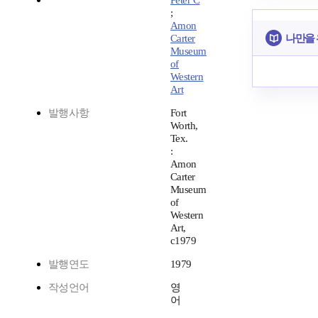
Peter C
;
Amon
나만을
Carter
Museum
of
Western
Art
발행사항
Fort
Worth,
Tex.
:
Amon
Carter
Museum
of
Western
Art,
c1979
발행연도
1979
작성언어
영
어