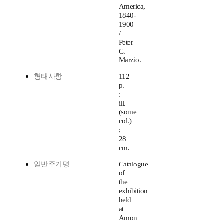
America,
1840-
1900
/
Peter
C.
Marzio.
형태사항
112
p.
:
ill.
(some
col.)
;
28
cm.
일반주기명
Catalogue
of
the
exhibition
held
at
Amon