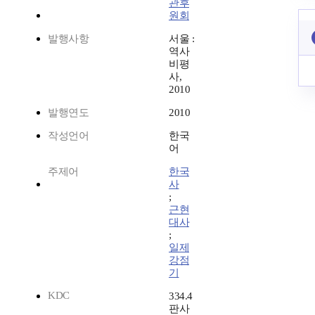
관후
원회
발행사항
서울 :
역사
비평
사,
2010
발행연도
2010
작성언어
한국
어
주제어
한국
사
;
근현
대사
;
일제
강점
기
KDC
334.4
판사