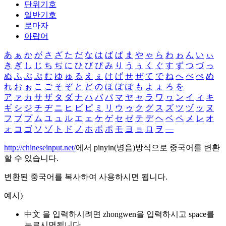
단위기호
일반기호
로마자
아랍어
あ
ぁ
か
が
さ
ざ
た
だ
な
は
ば
ぱ
ま
や
ゃ
ら
わ
ゎ
ん
い
ぃ
き
ぎ
し
じ
ち
ぢ
に
ひ
び
ぴ
み
り
う
ぅ
く
ぐ
す
ず
つ
づ
っ
ぬ
ふ
ぶ
ぷ
む
ゆ
ゅ
る
え
ぇ
け
げ
せ
ぜ
て
で
ね
へ
べ
ぺ
め
れ
お
ぉ
こ
ご
そ
ぞ
と
ど
の
ほ
ぼ
ぽ
も
よ
ょ
ろ
を
ア
ァ
カ
サ
ザ
タ
ダ
ナ
ハ
バ
パ
マ
ヤ
ャ
ラ
ワ
ヮ
ン
イ
ィ
キ
ギ
シ
ジ
チ
ヂ
ニ
ヒ
ビ
ピ
ミ
リ
ウ
ゥ
ク
グ
ス
ズ
ツ
ヅ
ッ
ヌ
フ
ブ
プ
ム
ユ
ュ
ル
エ
ェ
ケ
ゲ
セ
ゼ
テ
デ
ヘ
ベ
ペ
メ
レ
オ
ォ
コ
ゴ
ソ
ゾ
ト
ド
ノ
ホ
ボ
ポ
モ
ヨ
ョ
ロ
ヲ
―
http://chineseinput.net/
에서 pinyin(병음)방식으로 중국어를 변환
할 수 있습니다.
변환된 중국어를 복사하여 사용하시면 됩니다.
예시)
中文 을 입력하시려면
zhongwen
을 입력하시고 space를
누르시면됩니다.