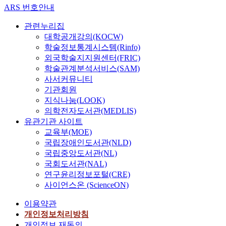
호
ARS 번호안내
섭,
이
관련누리집
진
대학공개강의(KOCW)
한,
학술정보통계시스템(Rinfo)
강
외국학술지지원센터(FRIC)
제
학술관계분석서비스(SAM)
훈,
송
사서커뮤니티
양
기관회원
섭,
지식나눔(LOOK)
유
의학전자도서관(MEDLIS)
바
유관기관 사이트
다,
교육부(MOE)
허
은
국립장애인도서관(NLD)
국립중앙도서관(NL)
국회도서관(NAL)
연구윤리정보포털(CRE)
사이언스온 (ScienceON)
이용약관
개인정보처리방침
개인정보 재동의