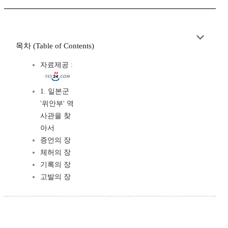
목차 (Table of Contents)
자료제공 :
1. 일본군
'위안부' 역
사관을 찾
아서
증언의 장
체허의 장
기록의 장
고발의 장