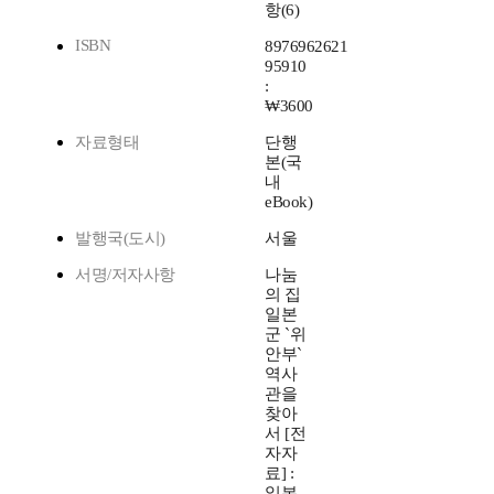
항(6)
ISBN
8976962621
95910
:
₩3600
자료형태
단행
본(국
내
eBook)
발행국(도시)
서울
서명/저자사항
나눔
의 집
일본
군 `위
안부`
역사
관을
찾아
서 [전
자자
료] :
일본