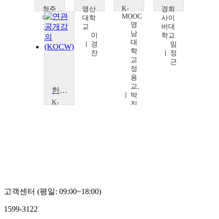
K-
청주
영산
경희
MOOC
대학
대학
사이
영
교
교
버대
남
조
이
학교
대
한
경
임
학
상
찬
정
교
근
정
용
교,
한국사 입문
박
K-
진
MOOC
옥,
고
이
려
광
대
동,
학
전
교
경
한
미
국
사
연
고객센터 (평일: 09:00~18:00)
구
소
1599-3122
정