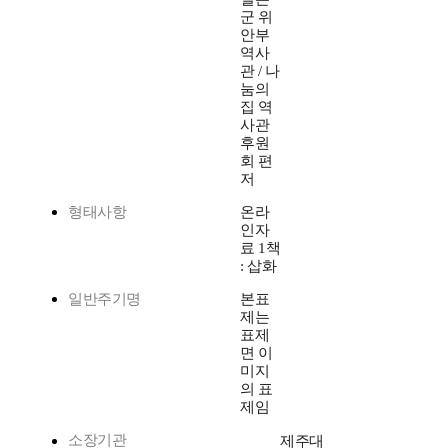
군 위
안부
역사
관 / 나
눔의
집 역
사관
후원
회 편
저
형태사항
온라
인자
료 1책
: 삽화
일반주기명
본표
제는
표제
면 이
미지
의 표
제임
소장기관
제주대