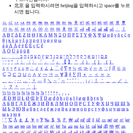
北京 을 입력하시려면
beijing
을 입력하시고 space를 누르
시면 됩니다.
ㅥ
ㅦ
ㅧ
ㅨ
ㅩ
ㅪ
ㅫ
ㅬ
ㅭ
ㅮ
ㅯ
ㅰ
ㅱ
ㅲ
ㅳ
ㅴ
ㅵ
ㅶ
ㅷ
ㅸ
ㅹ
ㅺ
ㅻ
ㅼ
ㅽ
ㅾ
ㅿ
ㆀ
ㆁ
ㆂ
ㆃ
ㆄ
ㆅ
ㆆ
ㆇ
ㆈ
ㆉ
ㆊ
ㆋ
ㆌ
ㆍ
ㆎ
Α
Β
Γ
Δ
Ε
Ζ
Η
Θ
Ι
Κ
Λ
Μ
Ν
Ξ
Ο
Π
Ρ
Σ
Τ
Υ
Φ
Χ
Ψ
Ω
α
β
γ
δ
ε
ζ
η
θ
ι
κ
λ
μ
ν
ξ
ο
π
ρ
σ
τ
υ
φ
χ
ψ
ω
á
à
Á
À
é
è
É
È
ç
Ç
ê
Ä
Ö
Ü
ä
ö
ü
ß
ְ
ֳ
ֲ
ֱ
ָ
ַ
ֵ
ֶ
ִ
ֹ
ּ
ֻ
ׂ
ׁ
ּ
ב
ה
נ
מ
צ
ת
ץ
ש
ד
ג
כ
ע
י
ח
ל
ך
ף
ק
ר
א
ט
ו
ן
ם
פ
‘
’
“
”
〔
〕
〈
〉
「
」
『
』
【
】
＂
（
）
［
］
｛
｝
±
×
÷
≠
≤
≥
∞
∴
♂
♀
∠
⊥
⌒
∂
∇
≡
≒
≪
≫
√
∽
∝
∵
∫
∬
∈
∋
⊆
⊇
⊂
⊃
∪
∩
∧
∨
￢
⇒
⇔
∀
∃
∮
∑
∏
＋
－
＜
＝
＞
、
。
·
‥
…
¨
〃
―
∥
＼
∼
´
～
ˇ
˘
˝
˚
˙
¸
˛
¡
¿
ː
！
＇
，
．
／
：
；
？
＾
＿
｀
｜
½
⅓
⅔
¼
¾
⅛
⅜
⅝
⅞
¹
²
³
⁴
ⁿ
₁
₂
₃
₄
Æ
Ð
Ħ
Ĳ
Ł
Ø
Œ
Þ
Ŧ
Ŋ
æ
đ
ð
ħ
ı
ĳ
ĸ
ŀ
ł
ø
œ
ß
þ
ŧ
ŋ
ŉ
А
Б
В
Г
Д
Е
Ё
Ж
З
И
Й
К
Л
М
Н
О
П
Р
С
Т
У
Ф
Х
Ц
Ч
Ш
Щ
Ъ
Ы
Ь
Э
Ю
Я
а
б
в
г
д
е
ё
ж
з
и
й
к
л
м
н
о
п
р
с
т
у
ф
х
ц
ч
ш
щ
ъ
ы
ь
э
ю
я
′
″
℃
Å
￠
￡
￥
¤
℉
‰
＄
％
Ｆ
￦
㎕
㎖
㎗
ℓ
㎘
㏄
㎣
㎤
㎥
㎦
㎙
㎚
㎛
㎜
㎝
㎞
㎟
㎠
㎡
㎢
㏊
㎍
㎎
㎏
㏏
㎈
㎉
㏈
㎧
㎨
㎰
㎱
㎲
㎳
㎴
㎵
㎶
㎷
㎸
㎹
㎀
㎁
㎂
㎃
㎄
㎺
㎻
㎽
㎾
㎿
㎐
㎑