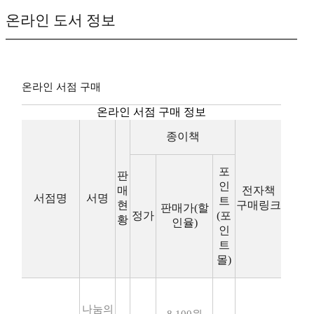
온라인 도서 정보
온라인 서점 구매
온라인 서점 구매 정보
종이책
포
판
인
매
전자책
서점명
서명
트
현
구매링크
판매가(할
정가
(포
황
인율)
인
트
몰)
나눔의