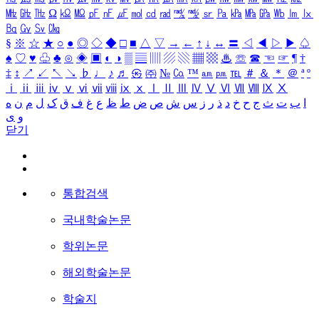
㎒
㎓
㎔
Ω
㏀
㏁
㎊
㎋
㎌
㏖
㏅
㎭
㎮
㎯
㏛
㎩
㎪
㎫
㎬
㏝
㏐
㏓
㏃
㏉
㏜
㏆
§
※
☆
★
○
●
◎
◇
◆
□
■
△
▽
→
←
↑
↓
↔
〓
◁
◀
▷
▶
♤
♠
♡
♥
♧
♣
⊙
◈
▣
◐
◑
▒
▤
▥
▨
▧
▦
▩
♨
☏
☎
☜
☞
¶
†
‡
↕
↗
↙
↖
↘
♭
♩
♪
♬
㉿
㈜
№
㏇
™
㏂
㏘
℡
＃
＆
＊
＠
ª
º
ⅰ
ⅱ
ⅲ
ⅳ
ⅴ
ⅵ
ⅶ
ⅷ
ⅸ
ⅹ
Ⅰ
Ⅱ
Ⅲ
Ⅳ
Ⅴ
Ⅵ
Ⅶ
Ⅷ
Ⅸ
Ⅹ
ا
ب
ت
ث
ج
ح
خ
د
ذ
ر
ز
س
ش
ص
ض
ط
ظ
ع
غ
ف
ق
ک
ل
م
ن
ه
و
ی
닫기
통합검색
국내학술논문
학위논문
해외학술논문
학술지