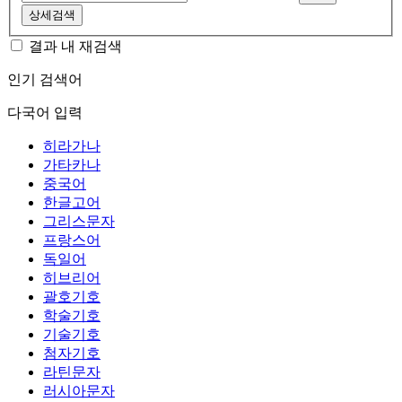
상세검색
결과 내 재검색
인기 검색어
다국어 입력
히라가나
가타카나
중국어
한글고어
그리스문자
프랑스어
독일어
히브리어
괄호기호
학술기호
기술기호
첨자기호
라틴문자
러시아문자