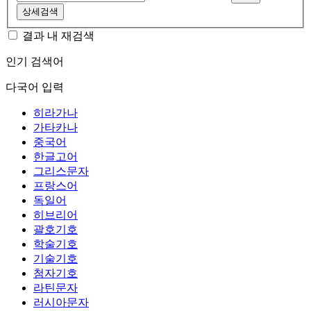
상세검색
결과 내 재검색
인기 검색어
다국어 입력
히라가나
가타카나
중국어
한글고어
그리스문자
프랑스어
독일어
히브리어
괄호기호
학술기호
기술기호
첨자기호
라틴문자
러시아문자