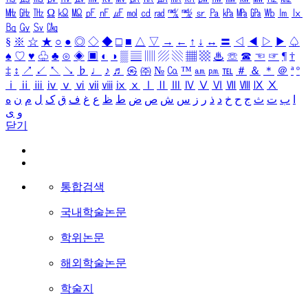
㎒
㎓
㎔
Ω
㏀
㏁
㎊
㎋
㎌
㏖
㏅
㎭
㎮
㎯
㏛
㎩
㎪
㎫
㎬
㏝
㏐
㏓
㏃
㏉
㏜
㏆
§
※
☆
★
○
●
◎
◇
◆
□
■
△
▽
→
←
↑
↓
↔
〓
◁
◀
▷
▶
♤
♠
♡
♥
♧
♣
⊙
◈
▣
◐
◑
▒
▤
▥
▨
▧
▦
▩
♨
☏
☎
☜
☞
¶
†
‡
↕
↗
↙
↖
↘
♭
♩
♪
♬
㉿
㈜
№
㏇
™
㏂
㏘
℡
＃
＆
＊
＠
ª
º
ⅰ
ⅱ
ⅲ
ⅳ
ⅴ
ⅵ
ⅶ
ⅷ
ⅸ
ⅹ
Ⅰ
Ⅱ
Ⅲ
Ⅳ
Ⅴ
Ⅵ
Ⅶ
Ⅷ
Ⅸ
Ⅹ
ا
ب
ت
ث
ج
ح
خ
د
ذ
ر
ز
س
ش
ص
ض
ط
ظ
ع
غ
ف
ق
ک
ل
م
ن
ه
و
ی
닫기
통합검색
국내학술논문
학위논문
해외학술논문
학술지