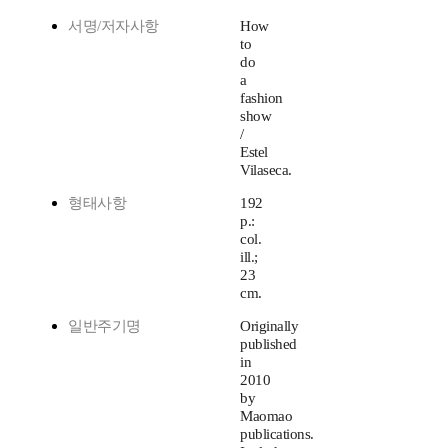
서명/저자사항
How
to
do
a
fashion
show
/
Estel
Vilaseca.
형태사항
192
p.:
col.
ill.;
23
cm.
일반주기명
Originally
published
in
2010
by
Maomao
publications.