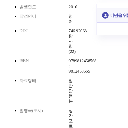
발행연도
2010
나만을 위
작성언어
영
어
DDC
746.92068
판
사
항
(22)
ISBN
9789812458568
:
9812458565
자료형태
일
반
단
행
본
발행국(도시)
싱
가
포
르