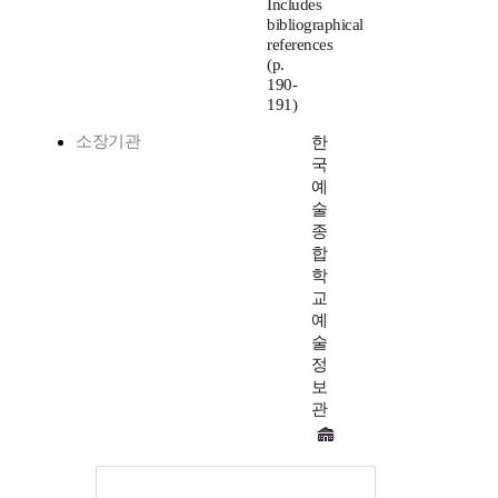
Includes
bibliographical
references
(p.
190-
191)
소장기관
한
국
예
술
종
합
학
교
예
술
정
보
관