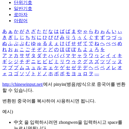
단위기호
일반기호
로마자
아랍어
あ
ぁ
か
が
さ
ざ
た
だ
な
は
ば
ぱ
ま
や
ゃ
ら
わ
ゎ
ん
い
ぃ
き
ぎ
し
じ
ち
ぢ
に
ひ
び
ぴ
み
り
う
ぅ
く
ぐ
す
ず
つ
づ
っ
ぬ
ふ
ぶ
ぷ
む
ゆ
ゅ
る
え
ぇ
け
げ
せ
ぜ
て
で
ね
へ
べ
ぺ
め
れ
お
ぉ
こ
ご
そ
ぞ
と
ど
の
ほ
ぼ
ぽ
も
よ
ょ
ろ
を
ア
ァ
カ
サ
ザ
タ
ダ
ナ
ハ
バ
パ
マ
ヤ
ャ
ラ
ワ
ヮ
ン
イ
ィ
キ
ギ
シ
ジ
チ
ヂ
ニ
ヒ
ビ
ピ
ミ
リ
ウ
ゥ
ク
グ
ス
ズ
ツ
ヅ
ッ
ヌ
フ
ブ
プ
ム
ユ
ュ
ル
エ
ェ
ケ
ゲ
セ
ゼ
テ
デ
ヘ
ベ
ペ
メ
レ
オ
ォ
コ
ゴ
ソ
ゾ
ト
ド
ノ
ホ
ボ
ポ
モ
ヨ
ョ
ロ
ヲ
―
http://chineseinput.net/
에서 pinyin(병음)방식으로 중국어를 변환
할 수 있습니다.
변환된 중국어를 복사하여 사용하시면 됩니다.
예시)
中文 을 입력하시려면
zhongwen
을 입력하시고 space를
누르시면됩니다.