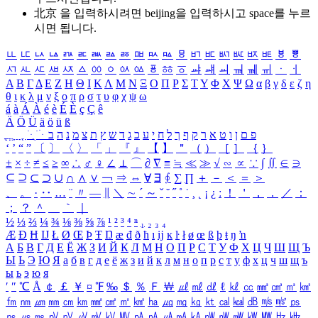
北京 을 입력하시려면
beijing
을 입력하시고 space를 누르
시면 됩니다.
ㅥ
ㅦ
ㅧ
ㅨ
ㅩ
ㅪ
ㅫ
ㅬ
ㅭ
ㅮ
ㅯ
ㅰ
ㅱ
ㅲ
ㅳ
ㅴ
ㅵ
ㅶ
ㅷ
ㅸ
ㅹ
ㅺ
ㅻ
ㅼ
ㅽ
ㅾ
ㅿ
ㆀ
ㆁ
ㆂ
ㆃ
ㆄ
ㆅ
ㆆ
ㆇ
ㆈ
ㆉ
ㆊ
ㆋ
ㆌ
ㆍ
ㆎ
Α
Β
Γ
Δ
Ε
Ζ
Η
Θ
Ι
Κ
Λ
Μ
Ν
Ξ
Ο
Π
Ρ
Σ
Τ
Υ
Φ
Χ
Ψ
Ω
α
β
γ
δ
ε
ζ
η
θ
ι
κ
λ
μ
ν
ξ
ο
π
ρ
σ
τ
υ
φ
χ
ψ
ω
á
à
Á
À
é
è
É
È
ç
Ç
ê
Ä
Ö
Ü
ä
ö
ü
ß
ְ
ֳ
ֲ
ֱ
ָ
ַ
ֵ
ֶ
ִ
ֹ
ּ
ֻ
ׂ
ׁ
ּ
ב
ה
נ
מ
צ
ת
ץ
ש
ד
ג
כ
ע
י
ח
ל
ך
ף
ק
ר
א
ט
ו
ן
ם
פ
‘
’
“
”
〔
〕
〈
〉
「
」
『
』
【
】
＂
（
）
［
］
｛
｝
±
×
÷
≠
≤
≥
∞
∴
♂
♀
∠
⊥
⌒
∂
∇
≡
≒
≪
≫
√
∽
∝
∵
∫
∬
∈
∋
⊆
⊇
⊂
⊃
∪
∩
∧
∨
￢
⇒
⇔
∀
∃
∮
∑
∏
＋
－
＜
＝
＞
、
。
·
‥
…
¨
〃
―
∥
＼
∼
´
～
ˇ
˘
˝
˚
˙
¸
˛
¡
¿
ː
！
＇
，
．
／
：
；
？
＾
＿
｀
｜
½
⅓
⅔
¼
¾
⅛
⅜
⅝
⅞
¹
²
³
⁴
ⁿ
₁
₂
₃
₄
Æ
Ð
Ħ
Ĳ
Ł
Ø
Œ
Þ
Ŧ
Ŋ
æ
đ
ð
ħ
ı
ĳ
ĸ
ŀ
ł
ø
œ
ß
þ
ŧ
ŋ
ŉ
А
Б
В
Г
Д
Е
Ё
Ж
З
И
Й
К
Л
М
Н
О
П
Р
С
Т
У
Ф
Х
Ц
Ч
Ш
Щ
Ъ
Ы
Ь
Э
Ю
Я
а
б
в
г
д
е
ё
ж
з
и
й
к
л
м
н
о
п
р
с
т
у
ф
х
ц
ч
ш
щ
ъ
ы
ь
э
ю
я
′
″
℃
Å
￠
￡
￥
¤
℉
‰
＄
％
Ｆ
￦
㎕
㎖
㎗
ℓ
㎘
㏄
㎣
㎤
㎥
㎦
㎙
㎚
㎛
㎜
㎝
㎞
㎟
㎠
㎡
㎢
㏊
㎍
㎎
㎏
㏏
㎈
㎉
㏈
㎧
㎨
㎰
㎱
㎲
㎳
㎴
㎵
㎶
㎷
㎸
㎹
㎀
㎁
㎂
㎃
㎄
㎺
㎻
㎽
㎾
㎿
㎐
㎑