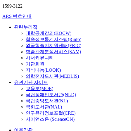
1599-3122
ARS 번호안내
관련누리집
대학공개강의(KOCW)
학술정보통계시스템(Rinfo)
외국학술지지원센터(FRIC)
학술관계분석서비스(SAM)
사서커뮤니티
기관회원
지식나눔(LOOK)
의학전자도서관(MEDLIS)
유관기관 사이트
교육부(MOE)
국립장애인도서관(NLD)
국립중앙도서관(NL)
국회도서관(NAL)
연구윤리정보포털(CRE)
사이언스온 (ScienceON)
이용약관