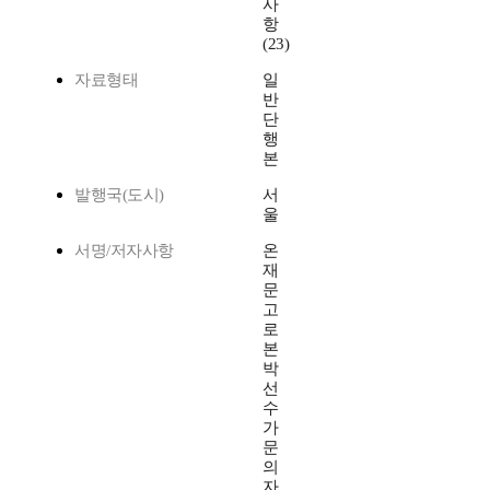
사
항
(23)
자료형태
일
반
단
행
본
발행국(도시)
서
울
서명/저자사항
온
재
문
고
로
본
박
선
수
가
문
의
자