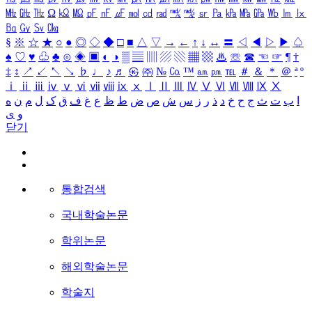
㎒
㎓
㎔
Ω
㏀
㏁
㎊
㎋
㎌
㏖
㏅
㎭
㎮
㎯
㏛
㎩
㎪
㎫
㎬
㏝
㏐
㏓
㏃
㏉
㏜
㏆
§
※
☆
★
○
●
◎
◇
◆
□
■
△
▽
→
←
↑
↓
↔
〓
◁
◀
▷
▶
♤
♠
♡
♥
♧
♣
⊙
◈
▣
◐
◑
▒
▤
▥
▨
▧
▦
▩
♨
☏
☎
☜
☞
¶
†
‡
↕
↗
↙
↖
↘
♭
♩
♪
♬
㉿
㈜
№
㏇
™
㏂
㏘
℡
＃
＆
＊
＠
ª
º
ⅰ
ⅱ
ⅲ
ⅳ
ⅴ
ⅵ
ⅶ
ⅷ
ⅸ
ⅹ
Ⅰ
Ⅱ
Ⅲ
Ⅳ
Ⅴ
Ⅵ
Ⅶ
Ⅷ
Ⅸ
Ⅹ
ا
ب
ت
ث
ج
ح
خ
د
ذ
ر
ز
س
ش
ص
ض
ط
ظ
ع
غ
ف
ق
ک
ل
م
ن
ه
و
ی
닫기
통합검색
국내학술논문
학위논문
해외학술논문
학술지