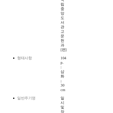
립
중
앙
도
서
관
고
문
헌
과
[편]
형태사항
104
p.
:
삽
화
;
30
cm
일반주기명
일
시
및
장