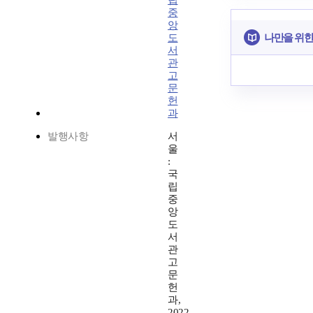
립
중
앙
나만을 위한
도
서
관
고
문
헌
과
발행사항
서
울
:
국
립
중
앙
도
서
관
고
문
헌
과,
2022