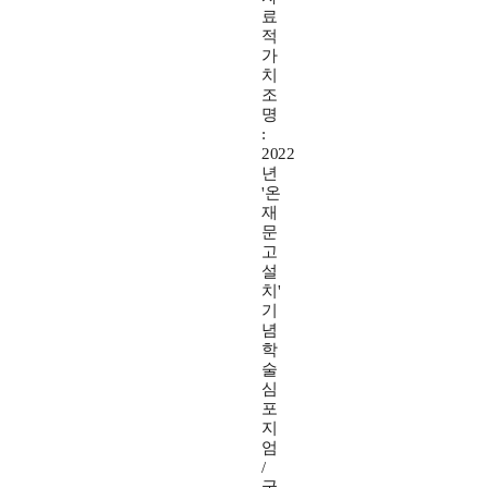
료
적
가
치
조
명
:
2022
년
'온
재
문
고
설
치'
기
념
학
술
심
포
지
엄
/
국