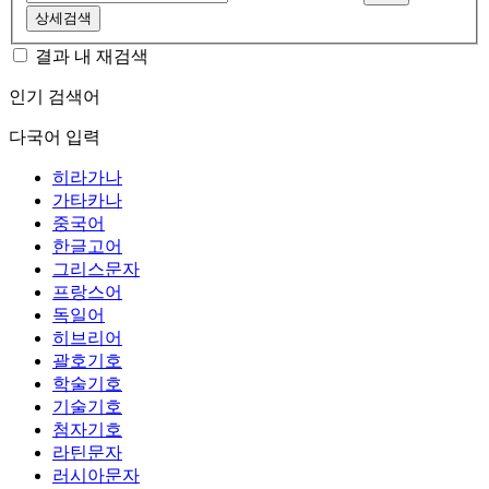
상세검색
결과 내 재검색
인기 검색어
다국어 입력
히라가나
가타카나
중국어
한글고어
그리스문자
프랑스어
독일어
히브리어
괄호기호
학술기호
기술기호
첨자기호
라틴문자
러시아문자