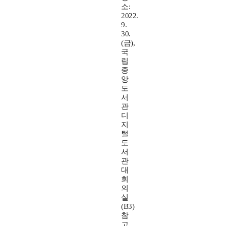
소:
2022.
9.
30.
(금),
국
립
중
앙
도
서
관
디
지
털
도
서
관
대
회
의
실
(B3)
참
고