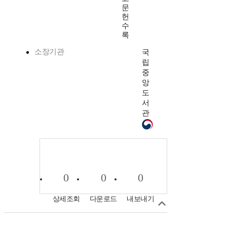
문
헌
수
록
소장기관
국
립
중
앙
도
서
관
0
0
0
상세조회
다운로드
내보내기