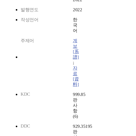
발행연도
2022
작성언어
한
국
어
주제어
계
보
[系
譜]
;
자
료
[資
料]
KDC
999.85
판
사
항
(6)
DDC
929.35195
판