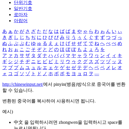
단위기호
일반기호
로마자
아랍어
あ
ぁ
か
が
さ
ざ
た
だ
な
は
ば
ぱ
ま
や
ゃ
ら
わ
ゎ
ん
い
ぃ
き
ぎ
し
じ
ち
ぢ
に
ひ
び
ぴ
み
り
う
ぅ
く
ぐ
す
ず
つ
づ
っ
ぬ
ふ
ぶ
ぷ
む
ゆ
ゅ
る
え
ぇ
け
げ
せ
ぜ
て
で
ね
へ
べ
ぺ
め
れ
お
ぉ
こ
ご
そ
ぞ
と
ど
の
ほ
ぼ
ぽ
も
よ
ょ
ろ
を
ア
ァ
カ
サ
ザ
タ
ダ
ナ
ハ
バ
パ
マ
ヤ
ャ
ラ
ワ
ヮ
ン
イ
ィ
キ
ギ
シ
ジ
チ
ヂ
ニ
ヒ
ビ
ピ
ミ
リ
ウ
ゥ
ク
グ
ス
ズ
ツ
ヅ
ッ
ヌ
フ
ブ
プ
ム
ユ
ュ
ル
エ
ェ
ケ
ゲ
セ
ゼ
テ
デ
ヘ
ベ
ペ
メ
レ
オ
ォ
コ
ゴ
ソ
ゾ
ト
ド
ノ
ホ
ボ
ポ
モ
ヨ
ョ
ロ
ヲ
―
http://chineseinput.net/
에서 pinyin(병음)방식으로 중국어를 변환
할 수 있습니다.
변환된 중국어를 복사하여 사용하시면 됩니다.
예시)
中文 을 입력하시려면
zhongwen
을 입력하시고 space를
누르시면됩니다.