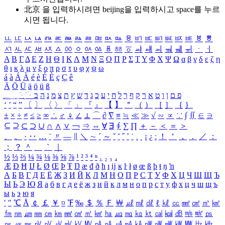
北京 을 입력하시려면
beijing
을 입력하시고 space를 누르
시면 됩니다.
ㅥ
ㅦ
ㅧ
ㅨ
ㅩ
ㅪ
ㅫ
ㅬ
ㅭ
ㅮ
ㅯ
ㅰ
ㅱ
ㅲ
ㅳ
ㅴ
ㅵ
ㅶ
ㅷ
ㅸ
ㅹ
ㅺ
ㅻ
ㅼ
ㅽ
ㅾ
ㅿ
ㆀ
ㆁ
ㆂ
ㆃ
ㆄ
ㆅ
ㆆ
ㆇ
ㆈ
ㆉ
ㆊ
ㆋ
ㆌ
ㆍ
ㆎ
Α
Β
Γ
Δ
Ε
Ζ
Η
Θ
Ι
Κ
Λ
Μ
Ν
Ξ
Ο
Π
Ρ
Σ
Τ
Υ
Φ
Χ
Ψ
Ω
α
β
γ
δ
ε
ζ
η
θ
ι
κ
λ
μ
ν
ξ
ο
π
ρ
σ
τ
υ
φ
χ
ψ
ω
á
à
Á
À
é
è
É
È
ç
Ç
ê
Ä
Ö
Ü
ä
ö
ü
ß
ְ
ֳ
ֲ
ֱ
ָ
ַ
ֵ
ֶ
ִ
ֹ
ּ
ֻ
ׂ
ׁ
ּ
ב
ה
נ
מ
צ
ת
ץ
ש
ד
ג
כ
ע
י
ח
ל
ך
ף
ק
ר
א
ט
ו
ן
ם
פ
‘
’
“
”
〔
〕
〈
〉
「
」
『
』
【
】
＂
（
）
［
］
｛
｝
±
×
÷
≠
≤
≥
∞
∴
♂
♀
∠
⊥
⌒
∂
∇
≡
≒
≪
≫
√
∽
∝
∵
∫
∬
∈
∋
⊆
⊇
⊂
⊃
∪
∩
∧
∨
￢
⇒
⇔
∀
∃
∮
∑
∏
＋
－
＜
＝
＞
、
。
·
‥
…
¨
〃
―
∥
＼
∼
´
～
ˇ
˘
˝
˚
˙
¸
˛
¡
¿
ː
！
＇
，
．
／
：
；
？
＾
＿
｀
｜
½
⅓
⅔
¼
¾
⅛
⅜
⅝
⅞
¹
²
³
⁴
ⁿ
₁
₂
₃
₄
Æ
Ð
Ħ
Ĳ
Ł
Ø
Œ
Þ
Ŧ
Ŋ
æ
đ
ð
ħ
ı
ĳ
ĸ
ŀ
ł
ø
œ
ß
þ
ŧ
ŋ
ŉ
А
Б
В
Г
Д
Е
Ё
Ж
З
И
Й
К
Л
М
Н
О
П
Р
С
Т
У
Ф
Х
Ц
Ч
Ш
Щ
Ъ
Ы
Ь
Э
Ю
Я
а
б
в
г
д
е
ё
ж
з
и
й
к
л
м
н
о
п
р
с
т
у
ф
х
ц
ч
ш
щ
ъ
ы
ь
э
ю
я
′
″
℃
Å
￠
￡
￥
¤
℉
‰
＄
％
Ｆ
￦
㎕
㎖
㎗
ℓ
㎘
㏄
㎣
㎤
㎥
㎦
㎙
㎚
㎛
㎜
㎝
㎞
㎟
㎠
㎡
㎢
㏊
㎍
㎎
㎏
㏏
㎈
㎉
㏈
㎧
㎨
㎰
㎱
㎲
㎳
㎴
㎵
㎶
㎷
㎸
㎹
㎀
㎁
㎂
㎃
㎄
㎺
㎻
㎽
㎾
㎿
㎐
㎑