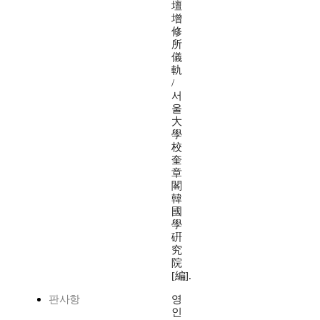
壇
增
修
所
儀
軌
/
서
울
大
學
校
奎
章
閣
韓
國
學
硏
究
院
[編].
판사항
영
인