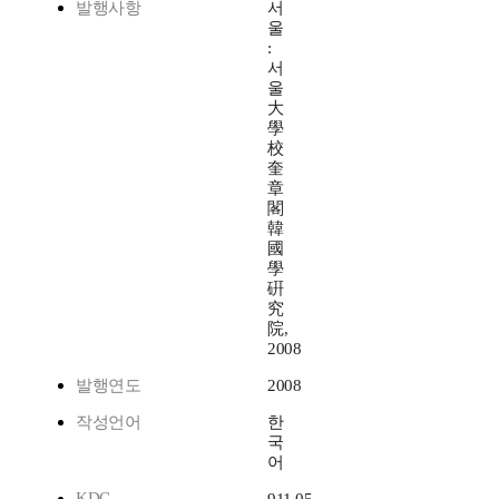
발행사항
서
울
:
서
울
大
學
校
奎
章
閣
韓
國
學
硏
究
院,
2008
발행연도
2008
작성언어
한
국
어
KDC