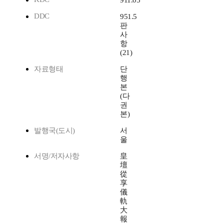
911.05
DDC
951.5
판
사
항
(21)
자료형태
단
행
본
(다
권
본)
발행국(도시)
서
울
서명/저자사항
皇
壇
從
享
儀
軌
大
報