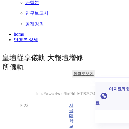
단행본
연구보고서
공개강의
home
단행본 상세
皇壇從享儀軌 大報壇增修
所儀軌
한글로보기
이 자료와 함
https://www.riss.kr/link?id=M11825774
료
저자
서
울
대
학
교