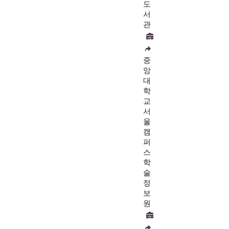
도
서
관
중
앙
대
학
교
서
울
캠
퍼
스
학
술
정
보
원