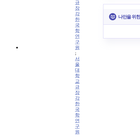
규
장
각
나만을 위한
한
국
학
연
구
원
;
서
울
대
학
교
규
장
각
한
국
학
연
구
원