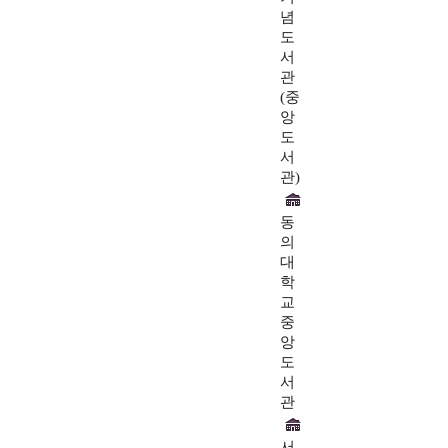
념
도
서
관
(중
앙
도
서
관)
동
의
대
학
교
중
앙
도
서
관
서