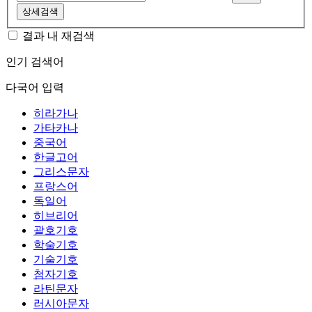
상세검색
결과 내 재검색
인기 검색어
다국어 입력
히라가나
가타카나
중국어
한글고어
그리스문자
프랑스어
독일어
히브리어
괄호기호
학술기호
기술기호
첨자기호
라틴문자
러시아문자