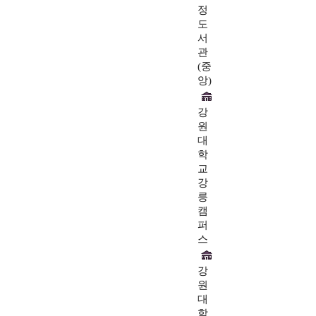
정
도
서
관
(중
앙)
강
원
대
학
교
강
릉
캠
퍼
스
강
원
대
학