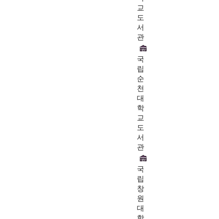
교
도
서
관
국
립
순
천
대
학
교
도
서
관
국
립
창
원
대
학