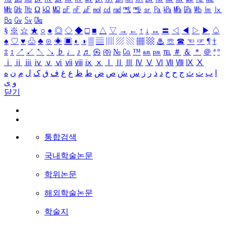
㎒
㎓
㎔
Ω
㏀
㏁
㎊
㎋
㎌
㏖
㏅
㎭
㎮
㎯
㏛
㎩
㎪
㎫
㎬
㏝
㏐
㏓
㏃
㏉
㏜
㏆
§
※
☆
★
○
●
◎
◇
◆
□
■
△
▽
→
←
↑
↓
↔
〓
◁
◀
▷
▶
♤
♠
♡
♥
♧
♣
⊙
◈
▣
◐
◑
▒
▤
▥
▨
▧
▦
▩
♨
☏
☎
☜
☞
¶
†
‡
↕
↗
↙
↖
↘
♭
♩
♪
♬
㉿
㈜
№
㏇
™
㏂
㏘
℡
＃
＆
＊
＠
ª
º
ⅰ
ⅱ
ⅲ
ⅳ
ⅴ
ⅵ
ⅶ
ⅷ
ⅸ
ⅹ
Ⅰ
Ⅱ
Ⅲ
Ⅳ
Ⅴ
Ⅵ
Ⅶ
Ⅷ
Ⅸ
Ⅹ
ا
ب
ت
ث
ج
ح
خ
د
ذ
ر
ز
س
ش
ص
ض
ط
ظ
ع
غ
ف
ق
ک
ل
م
ن
ه
و
ی
닫기
통합검색
국내학술논문
학위논문
해외학술논문
학술지