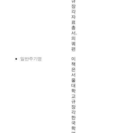
규
장
각
자
료
총
서.
의
궤
편
일반주기명
이
책
은
서
울
대
학
교
규
장
각
한
국
학