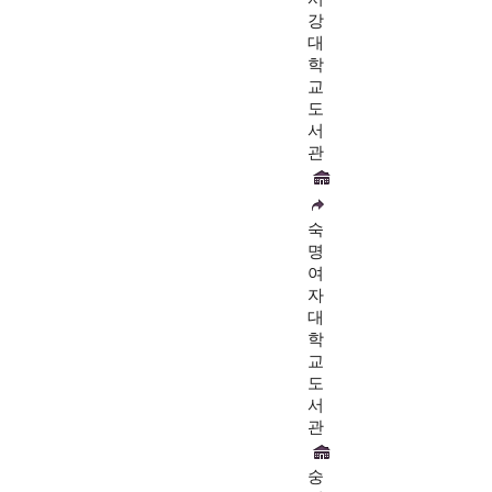
강
대
학
교
도
서
관
숙
명
여
자
대
학
교
도
서
관
숭