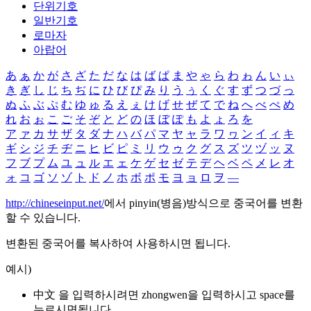
단위기호
일반기호
로마자
아랍어
あ
ぁ
か
が
さ
ざ
た
だ
な
は
ば
ぱ
ま
や
ゃ
ら
わ
ゎ
ん
い
ぃ
き
ぎ
し
じ
ち
ぢ
に
ひ
び
ぴ
み
り
う
ぅ
く
ぐ
す
ず
つ
づ
っ
ぬ
ふ
ぶ
ぷ
む
ゆ
ゅ
る
え
ぇ
け
げ
せ
ぜ
て
で
ね
へ
べ
ぺ
め
れ
お
ぉ
こ
ご
そ
ぞ
と
ど
の
ほ
ぼ
ぽ
も
よ
ょ
ろ
を
ア
ァ
カ
サ
ザ
タ
ダ
ナ
ハ
バ
パ
マ
ヤ
ャ
ラ
ワ
ヮ
ン
イ
ィ
キ
ギ
シ
ジ
チ
ヂ
ニ
ヒ
ビ
ピ
ミ
リ
ウ
ゥ
ク
グ
ス
ズ
ツ
ヅ
ッ
ヌ
フ
ブ
プ
ム
ユ
ュ
ル
エ
ェ
ケ
ゲ
セ
ゼ
テ
デ
ヘ
ベ
ペ
メ
レ
オ
ォ
コ
ゴ
ソ
ゾ
ト
ド
ノ
ホ
ボ
ポ
モ
ヨ
ョ
ロ
ヲ
―
http://chineseinput.net/
에서 pinyin(병음)방식으로 중국어를 변환
할 수 있습니다.
변환된 중국어를 복사하여 사용하시면 됩니다.
예시)
中文 을 입력하시려면
zhongwen
을 입력하시고 space를
누르시면됩니다.