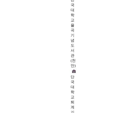
단
국
대
학
교
율
곡
기
념
도
서
관
(천
안)
단
국
대
학
교
퇴
계
기