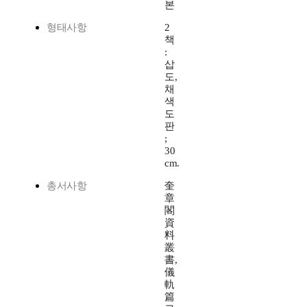
본
형태사항
2
책
:
삽
도,
채
색
도
판
;
30
cm.
총서사항
奎
章
閣
資
料
叢
書,
儀
軌
篇