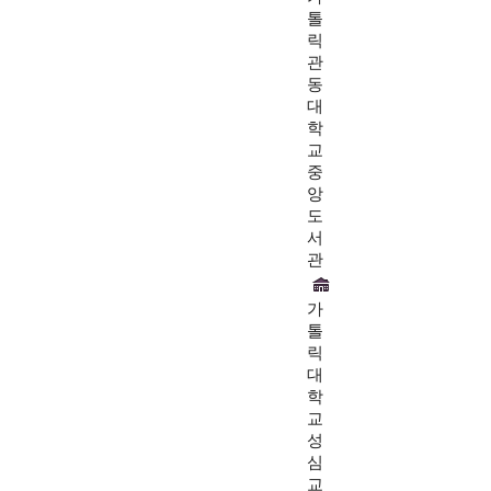
톨
릭
관
동
대
학
교
중
앙
도
서
관
가
톨
릭
대
학
교
성
심
교