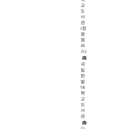
교
도
서
관
(창
원
캠
퍼
스)
국
립
한
밭
대
학
교
도
서
관