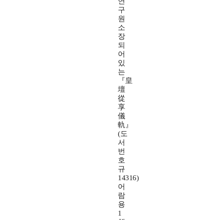
연
구
원
소
장
되
어
있
는
『皇
壇
從
享
儀
軌』
(도
서
번
호
규
14316)
어
람
용
1