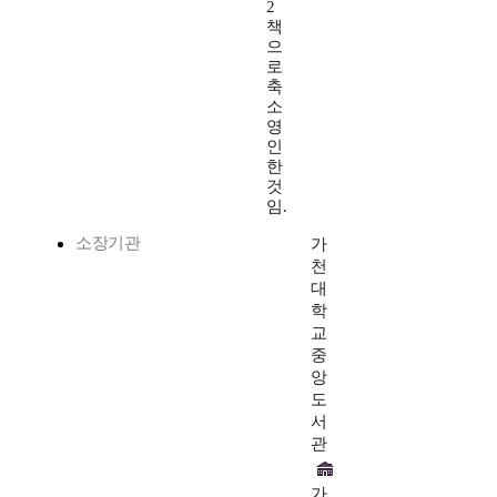
2
책
으
로
축
소
영
인
한
것
임.
소장기관
가
천
대
학
교
중
앙
도
서
관
가