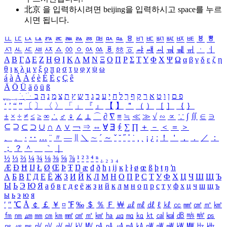
北京 을 입력하시려면
beijing
을 입력하시고 space를 누르
시면 됩니다.
ㅥ
ㅦ
ㅧ
ㅨ
ㅩ
ㅪ
ㅫ
ㅬ
ㅭ
ㅮ
ㅯ
ㅰ
ㅱ
ㅲ
ㅳ
ㅴ
ㅵ
ㅶ
ㅷ
ㅸ
ㅹ
ㅺ
ㅻ
ㅼ
ㅽ
ㅾ
ㅿ
ㆀ
ㆁ
ㆂ
ㆃ
ㆄ
ㆅ
ㆆ
ㆇ
ㆈ
ㆉ
ㆊ
ㆋ
ㆌ
ㆍ
ㆎ
Α
Β
Γ
Δ
Ε
Ζ
Η
Θ
Ι
Κ
Λ
Μ
Ν
Ξ
Ο
Π
Ρ
Σ
Τ
Υ
Φ
Χ
Ψ
Ω
α
β
γ
δ
ε
ζ
η
θ
ι
κ
λ
μ
ν
ξ
ο
π
ρ
σ
τ
υ
φ
χ
ψ
ω
á
à
Á
À
é
è
É
È
ç
Ç
ê
Ä
Ö
Ü
ä
ö
ü
ß
ְ
ֳ
ֲ
ֱ
ָ
ַ
ֵ
ֶ
ִ
ֹ
ּ
ֻ
ׂ
ׁ
ּ
ב
ה
נ
מ
צ
ת
ץ
ש
ד
ג
כ
ע
י
ח
ל
ך
ף
ק
ר
א
ט
ו
ן
ם
פ
‘
’
“
”
〔
〕
〈
〉
「
」
『
』
【
】
＂
（
）
［
］
｛
｝
±
×
÷
≠
≤
≥
∞
∴
♂
♀
∠
⊥
⌒
∂
∇
≡
≒
≪
≫
√
∽
∝
∵
∫
∬
∈
∋
⊆
⊇
⊂
⊃
∪
∩
∧
∨
￢
⇒
⇔
∀
∃
∮
∑
∏
＋
－
＜
＝
＞
、
。
·
‥
…
¨
〃
―
∥
＼
∼
´
～
ˇ
˘
˝
˚
˙
¸
˛
¡
¿
ː
！
＇
，
．
／
：
；
？
＾
＿
｀
｜
½
⅓
⅔
¼
¾
⅛
⅜
⅝
⅞
¹
²
³
⁴
ⁿ
₁
₂
₃
₄
Æ
Ð
Ħ
Ĳ
Ł
Ø
Œ
Þ
Ŧ
Ŋ
æ
đ
ð
ħ
ı
ĳ
ĸ
ŀ
ł
ø
œ
ß
þ
ŧ
ŋ
ŉ
А
Б
В
Г
Д
Е
Ё
Ж
З
И
Й
К
Л
М
Н
О
П
Р
С
Т
У
Ф
Х
Ц
Ч
Ш
Щ
Ъ
Ы
Ь
Э
Ю
Я
а
б
в
г
д
е
ё
ж
з
и
й
к
л
м
н
о
п
р
с
т
у
ф
х
ц
ч
ш
щ
ъ
ы
ь
э
ю
я
′
″
℃
Å
￠
￡
￥
¤
℉
‰
＄
％
Ｆ
￦
㎕
㎖
㎗
ℓ
㎘
㏄
㎣
㎤
㎥
㎦
㎙
㎚
㎛
㎜
㎝
㎞
㎟
㎠
㎡
㎢
㏊
㎍
㎎
㎏
㏏
㎈
㎉
㏈
㎧
㎨
㎰
㎱
㎲
㎳
㎴
㎵
㎶
㎷
㎸
㎹
㎀
㎁
㎂
㎃
㎄
㎺
㎻
㎽
㎾
㎿
㎐
㎑