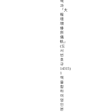
책
과
『大
報
壇
增
修
所
儀
軌』
(도
서
번
호
규
14315)
1
책
을
합
하
여
영
인
본