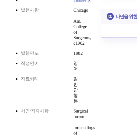
Tanisse R
발행사항
Chicago
:
나만을 위한
Am.
College
of
Surgeons,
c1982
발행연도
1982
작성언어
영
어
자료형태
일
반
단
행
본
서명/저자사항
Surgical
forum
:
proceedings
of