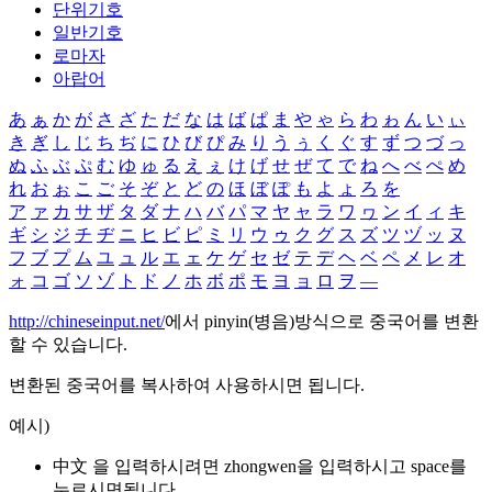
단위기호
일반기호
로마자
아랍어
あ
ぁ
か
が
さ
ざ
た
だ
な
は
ば
ぱ
ま
や
ゃ
ら
わ
ゎ
ん
い
ぃ
き
ぎ
し
じ
ち
ぢ
に
ひ
び
ぴ
み
り
う
ぅ
く
ぐ
す
ず
つ
づ
っ
ぬ
ふ
ぶ
ぷ
む
ゆ
ゅ
る
え
ぇ
け
げ
せ
ぜ
て
で
ね
へ
べ
ぺ
め
れ
お
ぉ
こ
ご
そ
ぞ
と
ど
の
ほ
ぼ
ぽ
も
よ
ょ
ろ
を
ア
ァ
カ
サ
ザ
タ
ダ
ナ
ハ
バ
パ
マ
ヤ
ャ
ラ
ワ
ヮ
ン
イ
ィ
キ
ギ
シ
ジ
チ
ヂ
ニ
ヒ
ビ
ピ
ミ
リ
ウ
ゥ
ク
グ
ス
ズ
ツ
ヅ
ッ
ヌ
フ
ブ
プ
ム
ユ
ュ
ル
エ
ェ
ケ
ゲ
セ
ゼ
テ
デ
ヘ
ベ
ペ
メ
レ
オ
ォ
コ
ゴ
ソ
ゾ
ト
ド
ノ
ホ
ボ
ポ
モ
ヨ
ョ
ロ
ヲ
―
http://chineseinput.net/
에서 pinyin(병음)방식으로 중국어를 변환
할 수 있습니다.
변환된 중국어를 복사하여 사용하시면 됩니다.
예시)
中文 을 입력하시려면
zhongwen
을 입력하시고 space를
누르시면됩니다.