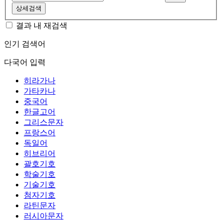
상세검색
결과 내 재검색
인기 검색어
다국어 입력
히라가나
가타카나
중국어
한글고어
그리스문자
프랑스어
독일어
히브리어
괄호기호
학술기호
기술기호
첨자기호
라틴문자
러시아문자