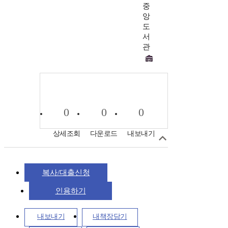
중
앙
도
서
관
0
0
0
상세조회
다운로드
내보내기
복사/대출신청
인용하기
내보내기
내책장담기