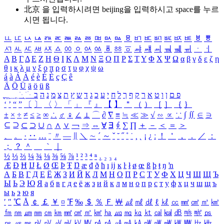
北京 을 입력하시려면
beijing
을 입력하시고 space를 누르
시면 됩니다.
ㅥ
ㅦ
ㅧ
ㅨ
ㅩ
ㅪ
ㅫ
ㅬ
ㅭ
ㅮ
ㅯ
ㅰ
ㅱ
ㅲ
ㅳ
ㅴ
ㅵ
ㅶ
ㅷ
ㅸ
ㅹ
ㅺ
ㅻ
ㅼ
ㅽ
ㅾ
ㅿ
ㆀ
ㆁ
ㆂ
ㆃ
ㆄ
ㆅ
ㆆ
ㆇ
ㆈ
ㆉ
ㆊ
ㆋ
ㆌ
ㆍ
ㆎ
Α
Β
Γ
Δ
Ε
Ζ
Η
Θ
Ι
Κ
Λ
Μ
Ν
Ξ
Ο
Π
Ρ
Σ
Τ
Υ
Φ
Χ
Ψ
Ω
α
β
γ
δ
ε
ζ
η
θ
ι
κ
λ
μ
ν
ξ
ο
π
ρ
σ
τ
υ
φ
χ
ψ
ω
á
à
Á
À
é
è
É
È
ç
Ç
ê
Ä
Ö
Ü
ä
ö
ü
ß
ְ
ֳ
ֲ
ֱ
ָ
ַ
ֵ
ֶ
ִ
ֹ
ּ
ֻ
ׂ
ׁ
ּ
ב
ה
נ
מ
צ
ת
ץ
ש
ד
ג
כ
ע
י
ח
ל
ך
ף
ק
ר
א
ט
ו
ן
ם
פ
‘
’
“
”
〔
〕
〈
〉
「
」
『
』
【
】
＂
（
）
［
］
｛
｝
±
×
÷
≠
≤
≥
∞
∴
♂
♀
∠
⊥
⌒
∂
∇
≡
≒
≪
≫
√
∽
∝
∵
∫
∬
∈
∋
⊆
⊇
⊂
⊃
∪
∩
∧
∨
￢
⇒
⇔
∀
∃
∮
∑
∏
＋
－
＜
＝
＞
、
。
·
‥
…
¨
〃
―
∥
＼
∼
´
～
ˇ
˘
˝
˚
˙
¸
˛
¡
¿
ː
！
＇
，
．
／
：
；
？
＾
＿
｀
｜
½
⅓
⅔
¼
¾
⅛
⅜
⅝
⅞
¹
²
³
⁴
ⁿ
₁
₂
₃
₄
Æ
Ð
Ħ
Ĳ
Ł
Ø
Œ
Þ
Ŧ
Ŋ
æ
đ
ð
ħ
ı
ĳ
ĸ
ŀ
ł
ø
œ
ß
þ
ŧ
ŋ
ŉ
А
Б
В
Г
Д
Е
Ё
Ж
З
И
Й
К
Л
М
Н
О
П
Р
С
Т
У
Ф
Х
Ц
Ч
Ш
Щ
Ъ
Ы
Ь
Э
Ю
Я
а
б
в
г
д
е
ё
ж
з
и
й
к
л
м
н
о
п
р
с
т
у
ф
х
ц
ч
ш
щ
ъ
ы
ь
э
ю
я
′
″
℃
Å
￠
￡
￥
¤
℉
‰
＄
％
Ｆ
￦
㎕
㎖
㎗
ℓ
㎘
㏄
㎣
㎤
㎥
㎦
㎙
㎚
㎛
㎜
㎝
㎞
㎟
㎠
㎡
㎢
㏊
㎍
㎎
㎏
㏏
㎈
㎉
㏈
㎧
㎨
㎰
㎱
㎲
㎳
㎴
㎵
㎶
㎷
㎸
㎹
㎀
㎁
㎂
㎃
㎄
㎺
㎻
㎽
㎾
㎿
㎐
㎑