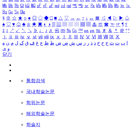
㎒
㎓
㎔
Ω
㏀
㏁
㎊
㎋
㎌
㏖
㏅
㎭
㎮
㎯
㏛
㎩
㎪
㎫
㎬
㏝
㏐
㏓
㏃
㏉
㏜
㏆
§
※
☆
★
○
●
◎
◇
◆
□
■
△
▽
→
←
↑
↓
↔
〓
◁
◀
▷
▶
♤
♠
♡
♥
♧
♣
⊙
◈
▣
◐
◑
▒
▤
▥
▨
▧
▦
▩
♨
☏
☎
☜
☞
¶
†
‡
↕
↗
↙
↖
↘
♭
♩
♪
♬
㉿
㈜
№
㏇
™
㏂
㏘
℡
＃
＆
＊
＠
ª
º
ⅰ
ⅱ
ⅲ
ⅳ
ⅴ
ⅵ
ⅶ
ⅷ
ⅸ
ⅹ
Ⅰ
Ⅱ
Ⅲ
Ⅳ
Ⅴ
Ⅵ
Ⅶ
Ⅷ
Ⅸ
Ⅹ
ا
ب
ت
ث
ج
ح
خ
د
ذ
ر
ز
س
ش
ص
ض
ط
ظ
ع
غ
ف
ق
ک
ل
م
ن
ه
و
ی
닫기
통합검색
국내학술논문
학위논문
해외학술논문
학술지