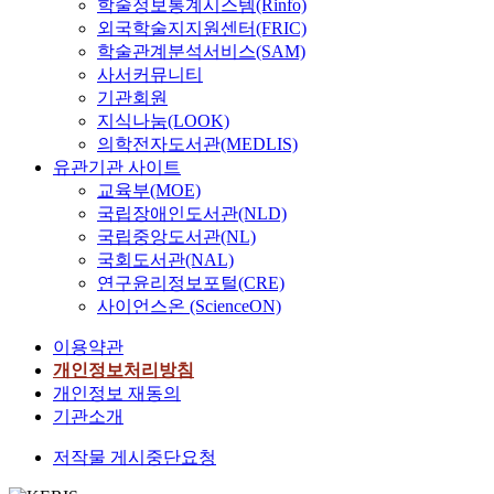
학술정보통계시스템(Rinfo)
외국학술지지원센터(FRIC)
학술관계분석서비스(SAM)
사서커뮤니티
기관회원
지식나눔(LOOK)
의학전자도서관(MEDLIS)
유관기관 사이트
교육부(MOE)
국립장애인도서관(NLD)
국립중앙도서관(NL)
국회도서관(NAL)
연구윤리정보포털(CRE)
사이언스온 (ScienceON)
이용약관
개인정보처리방침
개인정보 재동의
기관소개
저작물 게시중단요청