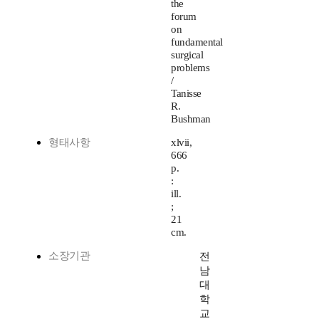
the
forum
on
fundamental
surgical
problems
/
Tanisse
R.
Bushman
형태사항
xlvii,
666
p.
:
ill.
;
21
cm.
소장기관
전
남
대
학
교