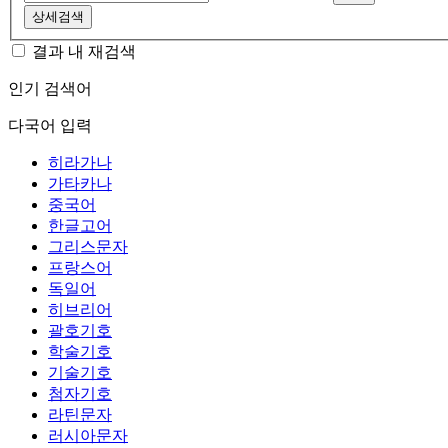
상세검색
결과 내 재검색
인기 검색어
다국어 입력
히라가나
가타카나
중국어
한글고어
그리스문자
프랑스어
독일어
히브리어
괄호기호
학술기호
기술기호
첨자기호
라틴문자
러시아문자