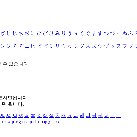
ぎ
し
じ
ち
ぢ
に
ひ
び
ぴ
み
り
う
ぅ
く
ぐ
す
ず
つ
づ
っ
ぬ
ふ
シ
ジ
チ
ヂ
ニ
ヒ
ビ
ピ
ミ
リ
ウ
ゥ
ク
グ
ス
ズ
ツ
ヅ
ッ
ヌ
フ
ブ
할 수 있습니다.
누르시면됩니다.
시면 됩니다.
ㅻ
ㅼ
ㅽ
ㅾ
ㅿ
ㆀ
ㆁ
ㆂ
ㆃ
ㆄ
ㆅ
ㆆ
ㆇ
ㆈ
ㆉ
ㆊ
ㆋ
ㆌ
ㆍ
ㆎ
θ
ι
κ
λ
μ
ν
ξ
ο
π
ρ
σ
τ
υ
φ
χ
ψ
ω