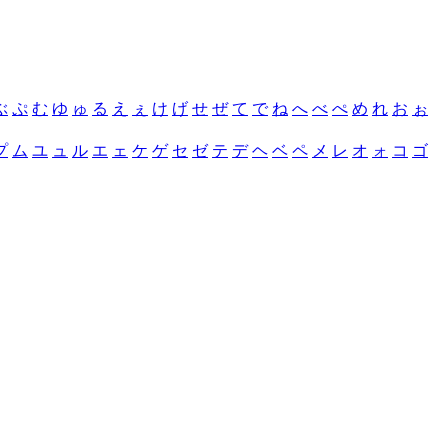
ぶ
ぷ
む
ゆ
ゅ
る
え
ぇ
け
げ
せ
ぜ
て
で
ね
へ
べ
ぺ
め
れ
お
ぉ
プ
ム
ユ
ュ
ル
エ
ェ
ケ
ゲ
セ
ゼ
テ
デ
ヘ
ベ
ペ
メ
レ
オ
ォ
コ
ゴ