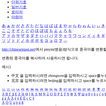
단위기호
일반기호
로마자
아랍어
あ
ぁ
か
が
さ
ざ
た
だ
な
は
ば
ぱ
ま
や
ゃ
ら
わ
ゎ
ん
い
ぃ
き
こ
ご
そ
ぞ
と
ど
の
ほ
ぼ
ぽ
も
よ
ょ
ろ
を
ア
ァ
カ
サ
ザ
タ
ダ
ナ
ハ
バ
パ
マ
ヤ
ャ
ラ
ワ
ヮ
ン
イ
ィ
キ
ギ
ソ
ゾ
ト
ド
ノ
ホ
ボ
ポ
モ
ヨ
ョ
ロ
ヲ
―
http://chineseinput.net/
에서 pinyin(병음)방식으로 중국어를 변환
변환된 중국어를 복사하여 사용하시면 됩니다.
예시)
中文 을 입력하시려면
zhongwen
을 입력하시고 space를
北京 을 입력하시려면
beijing
을 입력하시고 space를 누르
ㅥ
ㅦ
ㅧ
ㅨ
ㅩ
ㅪ
ㅫ
ㅬ
ㅭ
ㅮ
ㅯ
ㅰ
ㅱ
ㅲ
ㅳ
ㅴ
ㅵ
ㅶ
ㅷ
ㅸ
ㅹ
ㅺ
Α
Β
Γ
Δ
Ε
Ζ
Η
Θ
Ι
Κ
Λ
Μ
Ν
Ξ
Ο
Π
Ρ
Σ
Τ
Υ
Φ
Χ
Ψ
Ω
α
β
γ
δ
ε
ζ
η
á
à
Á
À
é
è
É
È
ç
Ç
ê
Ä
Ö
Ü
ä
ö
ü
ß