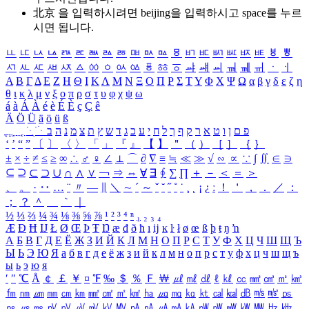
北京 을 입력하시려면
beijing
을 입력하시고 space를 누르
시면 됩니다.
ㅥ
ㅦ
ㅧ
ㅨ
ㅩ
ㅪ
ㅫ
ㅬ
ㅭ
ㅮ
ㅯ
ㅰ
ㅱ
ㅲ
ㅳ
ㅴ
ㅵ
ㅶ
ㅷ
ㅸ
ㅹ
ㅺ
ㅻ
ㅼ
ㅽ
ㅾ
ㅿ
ㆀ
ㆁ
ㆂ
ㆃ
ㆄ
ㆅ
ㆆ
ㆇ
ㆈ
ㆉ
ㆊ
ㆋ
ㆌ
ㆍ
ㆎ
Α
Β
Γ
Δ
Ε
Ζ
Η
Θ
Ι
Κ
Λ
Μ
Ν
Ξ
Ο
Π
Ρ
Σ
Τ
Υ
Φ
Χ
Ψ
Ω
α
β
γ
δ
ε
ζ
η
θ
ι
κ
λ
μ
ν
ξ
ο
π
ρ
σ
τ
υ
φ
χ
ψ
ω
á
à
Á
À
é
è
É
È
ç
Ç
ê
Ä
Ö
Ü
ä
ö
ü
ß
ְ
ֳ
ֲ
ֱ
ָ
ַ
ֵ
ֶ
ִ
ֹ
ּ
ֻ
ׂ
ׁ
ּ
ב
ה
נ
מ
צ
ת
ץ
ש
ד
ג
כ
ע
י
ח
ל
ך
ף
ק
ר
א
ט
ו
ן
ם
פ
‘
’
“
”
〔
〕
〈
〉
「
」
『
』
【
】
＂
（
）
［
］
｛
｝
±
×
÷
≠
≤
≥
∞
∴
♂
♀
∠
⊥
⌒
∂
∇
≡
≒
≪
≫
√
∽
∝
∵
∫
∬
∈
∋
⊆
⊇
⊂
⊃
∪
∩
∧
∨
￢
⇒
⇔
∀
∃
∮
∑
∏
＋
－
＜
＝
＞
、
。
·
‥
…
¨
〃
―
∥
＼
∼
´
～
ˇ
˘
˝
˚
˙
¸
˛
¡
¿
ː
！
＇
，
．
／
：
；
？
＾
＿
｀
｜
½
⅓
⅔
¼
¾
⅛
⅜
⅝
⅞
¹
²
³
⁴
ⁿ
₁
₂
₃
₄
Æ
Ð
Ħ
Ĳ
Ł
Ø
Œ
Þ
Ŧ
Ŋ
æ
đ
ð
ħ
ı
ĳ
ĸ
ŀ
ł
ø
œ
ß
þ
ŧ
ŋ
ŉ
А
Б
В
Г
Д
Е
Ё
Ж
З
И
Й
К
Л
М
Н
О
П
Р
С
Т
У
Ф
Х
Ц
Ч
Ш
Щ
Ъ
Ы
Ь
Э
Ю
Я
а
б
в
г
д
е
ё
ж
з
и
й
к
л
м
н
о
п
р
с
т
у
ф
х
ц
ч
ш
щ
ъ
ы
ь
э
ю
я
′
″
℃
Å
￠
￡
￥
¤
℉
‰
＄
％
Ｆ
￦
㎕
㎖
㎗
ℓ
㎘
㏄
㎣
㎤
㎥
㎦
㎙
㎚
㎛
㎜
㎝
㎞
㎟
㎠
㎡
㎢
㏊
㎍
㎎
㎏
㏏
㎈
㎉
㏈
㎧
㎨
㎰
㎱
㎲
㎳
㎴
㎵
㎶
㎷
㎸
㎹
㎀
㎁
㎂
㎃
㎄
㎺
㎻
㎽
㎾
㎿
㎐
㎑