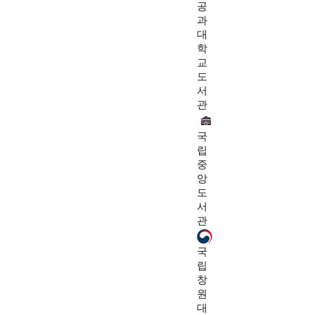
공
과
대
학
교
도
서
관
국
립
중
앙
도
서
관
국
립
창
원
대