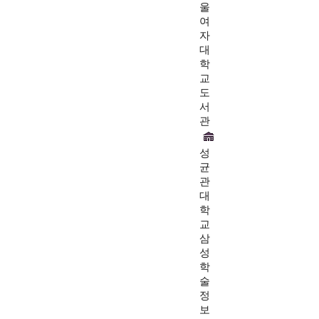
울
여
자
대
학
교
도
서
관
성
균
관
대
학
교
삼
성
학
술
정
보