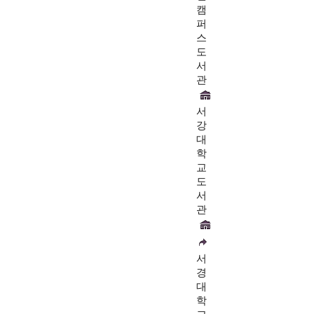
캠
퍼
스
도
서
관
서
강
대
학
교
도
서
관
서
경
대
학