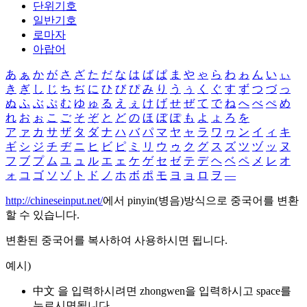
단위기호
일반기호
로마자
아랍어
あ
ぁ
か
が
さ
ざ
た
だ
な
は
ば
ぱ
ま
や
ゃ
ら
わ
ゎ
ん
い
ぃ
き
ぎ
し
じ
ち
ぢ
に
ひ
び
ぴ
み
り
う
ぅ
く
ぐ
す
ず
つ
づ
っ
ぬ
ふ
ぶ
ぷ
む
ゆ
ゅ
る
え
ぇ
け
げ
せ
ぜ
て
で
ね
へ
べ
ぺ
め
れ
お
ぉ
こ
ご
そ
ぞ
と
ど
の
ほ
ぼ
ぽ
も
よ
ょ
ろ
を
ア
ァ
カ
サ
ザ
タ
ダ
ナ
ハ
バ
パ
マ
ヤ
ャ
ラ
ワ
ヮ
ン
イ
ィ
キ
ギ
シ
ジ
チ
ヂ
ニ
ヒ
ビ
ピ
ミ
リ
ウ
ゥ
ク
グ
ス
ズ
ツ
ヅ
ッ
ヌ
フ
ブ
プ
ム
ユ
ュ
ル
エ
ェ
ケ
ゲ
セ
ゼ
テ
デ
ヘ
ベ
ペ
メ
レ
オ
ォ
コ
ゴ
ソ
ゾ
ト
ド
ノ
ホ
ボ
ポ
モ
ヨ
ョ
ロ
ヲ
―
http://chineseinput.net/
에서 pinyin(병음)방식으로 중국어를 변환
할 수 있습니다.
변환된 중국어를 복사하여 사용하시면 됩니다.
예시)
中文 을 입력하시려면
zhongwen
을 입력하시고 space를
누르시면됩니다.