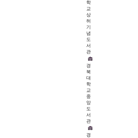
학
교
상
허
기
념
도
서
관
경
북
대
학
교
중
앙
도
서
관
경