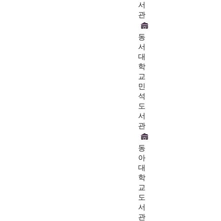
서
관
동
서
대
학
교
민
석
도
서
관
동
아
대
학
교
도
서
관