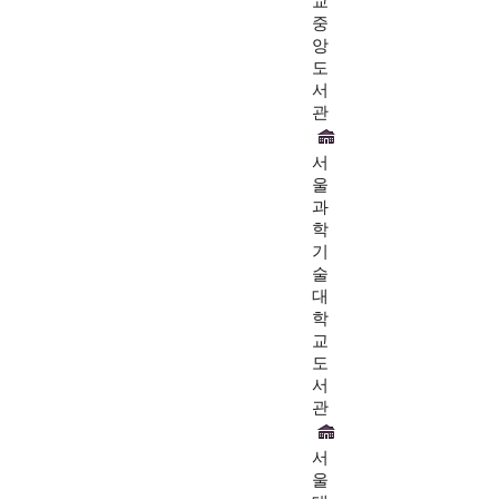
교
중
앙
도
서
관
서
울
과
학
기
술
대
학
교
도
서
관
서
울