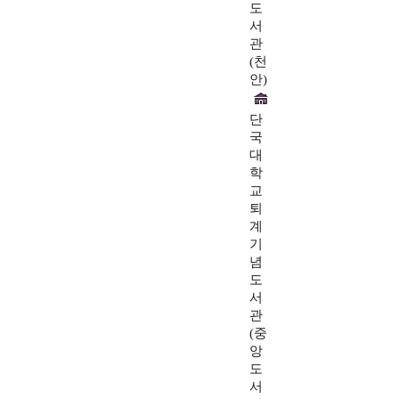
도
서
관
(천
안)
단
국
대
학
교
퇴
계
기
념
도
서
관
(중
앙
도
서