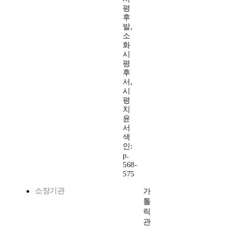
평
후
발,
소
화
시
평
후
서,
시
평
치
윤
서
색
인:
p.
568-
575
소장기관
가
톨
릭
관