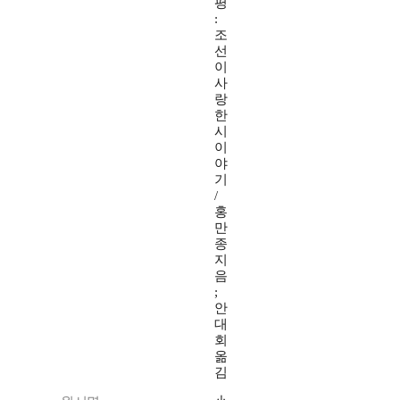
평
:
조
선
이
사
랑
한
시
이
야
기
/
홍
만
종
지
음
;
안
대
회
옮
김