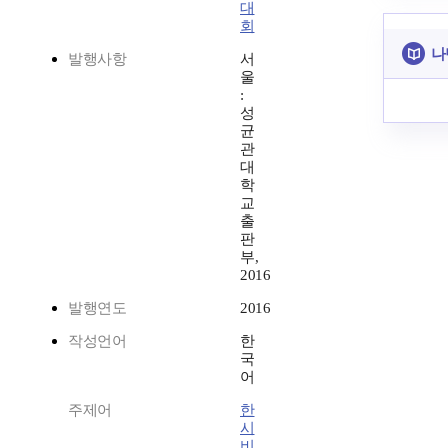
대
회
나
발행사항
서
울
:
성
균
관
대
학
교
출
판
부,
2016
발행연도
2016
작성언어
한
국
어
주제어
한
시
비