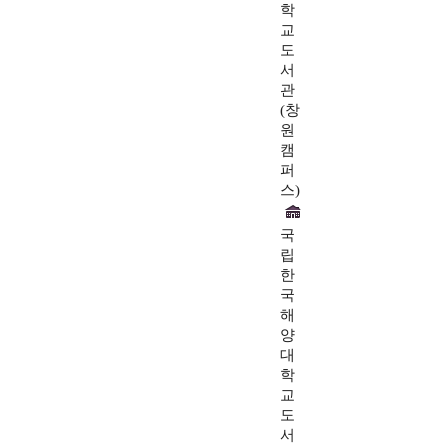
학
교
도
서
관
(창
원
캠
퍼
스)
국
립
한
국
해
양
대
학
교
도
서