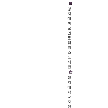
명
지
대
학
교
인
문
캠
퍼
스
도
서
관
명
지
대
학
교
자
연