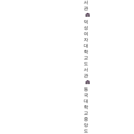
서
관
덕
성
여
자
대
학
교
도
서
관
동
국
대
학
교
중
앙
도