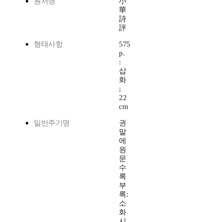
원서명
小
華
詩
評
형태사항
575
p.
:
삽
화
;
22
cm
일반주기명
권
말
에
원
문
수
록
부
록:
소
화
시