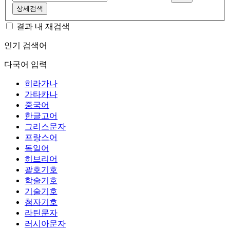
상세검색
결과 내 재검색
인기 검색어
다국어 입력
히라가나
가타카나
중국어
한글고어
그리스문자
프랑스어
독일어
히브리어
괄호기호
학술기호
기술기호
첨자기호
라틴문자
러시아문자