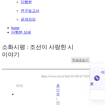
단행본
연구보고서
공개강의
home
단행본 상세
소화시평 : 조선이 사랑한 시
이야기
한글로보기
이
https://www.riss.kr/link?id=M14173416
료
저자
홍
만
종
;
안