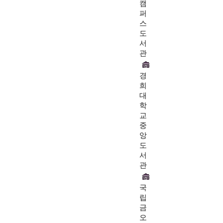
캠
퍼
스
도
서
관
경
희
대
학
교
중
앙
도
서
관
국
립
금
오