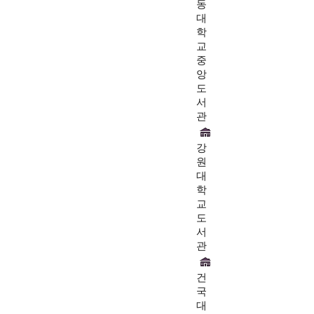
동
대
학
교
중
앙
도
서
관
강
원
대
학
교
도
서
관
건
국
대