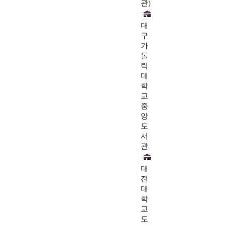
관)
대
구
가
톨
릭
대
학
교
중
앙
도
서
관
대
전
대
학
교
도