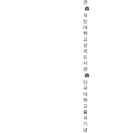
관
국
민
대
학
교
성
곡
도
서
관
단
국
대
학
교
율
곡
기
념