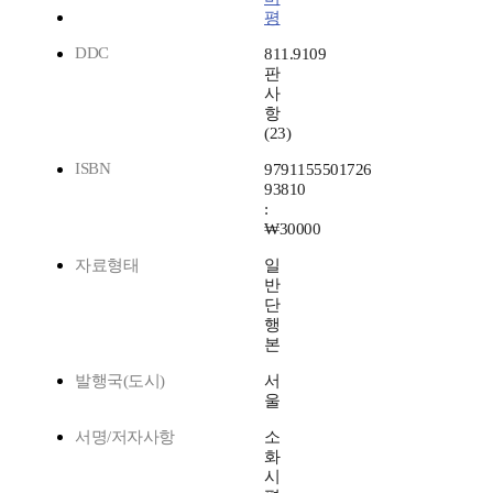
평
DDC
811.9109
판
사
항
(23)
ISBN
9791155501726
93810
:
₩30000
자료형태
일
반
단
행
본
발행국(도시)
서
울
서명/저자사항
소
화
시