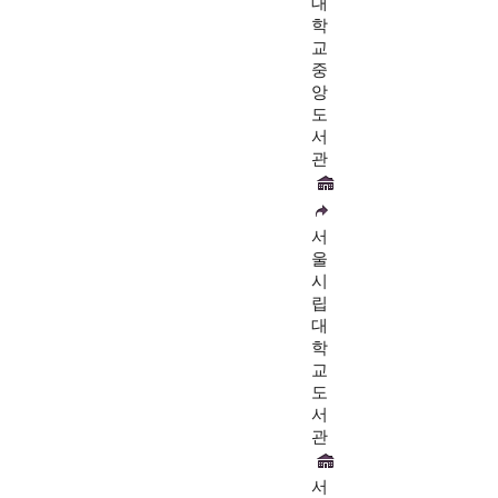
대
학
교
중
앙
도
서
관
서
울
시
립
대
학
교
도
서
관
서