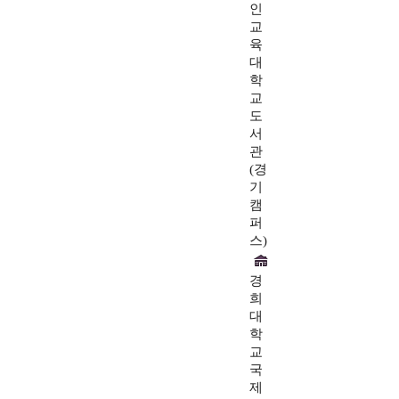
인
교
육
대
학
교
도
서
관
(경
기
캠
퍼
스)
경
희
대
학
교
국
제