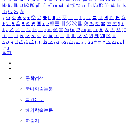
㎒
㎓
㎔
Ω
㏀
㏁
㎊
㎋
㎌
㏖
㏅
㎭
㎮
㎯
㏛
㎩
㎪
㎫
㎬
㏝
㏐
㏓
㏃
㏉
㏜
㏆
§
※
☆
★
○
●
◎
◇
◆
□
■
△
▽
→
←
↑
↓
↔
〓
◁
◀
▷
▶
♤
♠
♡
♥
♧
♣
⊙
◈
▣
◐
◑
▒
▤
▥
▨
▧
▦
▩
♨
☏
☎
☜
☞
¶
†
‡
↕
↗
↙
↖
↘
♭
♩
♪
♬
㉿
㈜
№
㏇
™
㏂
㏘
℡
＃
＆
＊
＠
ª
º
ⅰ
ⅱ
ⅲ
ⅳ
ⅴ
ⅵ
ⅶ
ⅷ
ⅸ
ⅹ
Ⅰ
Ⅱ
Ⅲ
Ⅳ
Ⅴ
Ⅵ
Ⅶ
Ⅷ
Ⅸ
Ⅹ
ا
ب
ت
ث
ج
ح
خ
د
ذ
ر
ز
س
ش
ص
ض
ط
ظ
ع
غ
ف
ق
ک
ل
م
ن
ه
و
ی
닫기
통합검색
국내학술논문
학위논문
해외학술논문
학술지