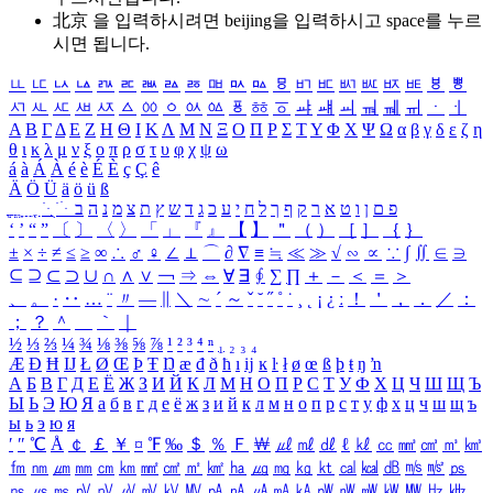
北京 을 입력하시려면
beijing
을 입력하시고 space를 누르
시면 됩니다.
ㅥ
ㅦ
ㅧ
ㅨ
ㅩ
ㅪ
ㅫ
ㅬ
ㅭ
ㅮ
ㅯ
ㅰ
ㅱ
ㅲ
ㅳ
ㅴ
ㅵ
ㅶ
ㅷ
ㅸ
ㅹ
ㅺ
ㅻ
ㅼ
ㅽ
ㅾ
ㅿ
ㆀ
ㆁ
ㆂ
ㆃ
ㆄ
ㆅ
ㆆ
ㆇ
ㆈ
ㆉ
ㆊ
ㆋ
ㆌ
ㆍ
ㆎ
Α
Β
Γ
Δ
Ε
Ζ
Η
Θ
Ι
Κ
Λ
Μ
Ν
Ξ
Ο
Π
Ρ
Σ
Τ
Υ
Φ
Χ
Ψ
Ω
α
β
γ
δ
ε
ζ
η
θ
ι
κ
λ
μ
ν
ξ
ο
π
ρ
σ
τ
υ
φ
χ
ψ
ω
á
à
Á
À
é
è
É
È
ç
Ç
ê
Ä
Ö
Ü
ä
ö
ü
ß
ְ
ֳ
ֲ
ֱ
ָ
ַ
ֵ
ֶ
ִ
ֹ
ּ
ֻ
ׂ
ׁ
ּ
ב
ה
נ
מ
צ
ת
ץ
ש
ד
ג
כ
ע
י
ח
ל
ך
ף
ק
ר
א
ט
ו
ן
ם
פ
‘
’
“
”
〔
〕
〈
〉
「
」
『
』
【
】
＂
（
）
［
］
｛
｝
±
×
÷
≠
≤
≥
∞
∴
♂
♀
∠
⊥
⌒
∂
∇
≡
≒
≪
≫
√
∽
∝
∵
∫
∬
∈
∋
⊆
⊇
⊂
⊃
∪
∩
∧
∨
￢
⇒
⇔
∀
∃
∮
∑
∏
＋
－
＜
＝
＞
、
。
·
‥
…
¨
〃
―
∥
＼
∼
´
～
ˇ
˘
˝
˚
˙
¸
˛
¡
¿
ː
！
＇
，
．
／
：
；
？
＾
＿
｀
｜
½
⅓
⅔
¼
¾
⅛
⅜
⅝
⅞
¹
²
³
⁴
ⁿ
₁
₂
₃
₄
Æ
Ð
Ħ
Ĳ
Ł
Ø
Œ
Þ
Ŧ
Ŋ
æ
đ
ð
ħ
ı
ĳ
ĸ
ŀ
ł
ø
œ
ß
þ
ŧ
ŋ
ŉ
А
Б
В
Г
Д
Е
Ё
Ж
З
И
Й
К
Л
М
Н
О
П
Р
С
Т
У
Ф
Х
Ц
Ч
Ш
Щ
Ъ
Ы
Ь
Э
Ю
Я
а
б
в
г
д
е
ё
ж
з
и
й
к
л
м
н
о
п
р
с
т
у
ф
х
ц
ч
ш
щ
ъ
ы
ь
э
ю
я
′
″
℃
Å
￠
￡
￥
¤
℉
‰
＄
％
Ｆ
￦
㎕
㎖
㎗
ℓ
㎘
㏄
㎣
㎤
㎥
㎦
㎙
㎚
㎛
㎜
㎝
㎞
㎟
㎠
㎡
㎢
㏊
㎍
㎎
㎏
㏏
㎈
㎉
㏈
㎧
㎨
㎰
㎱
㎲
㎳
㎴
㎵
㎶
㎷
㎸
㎹
㎀
㎁
㎂
㎃
㎄
㎺
㎻
㎽
㎾
㎿
㎐
㎑