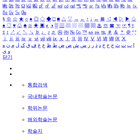
㎒
㎓
㎔
Ω
㏀
㏁
㎊
㎋
㎌
㏖
㏅
㎭
㎮
㎯
㏛
㎩
㎪
㎫
㎬
㏝
㏐
㏓
㏃
㏉
㏜
㏆
§
※
☆
★
○
●
◎
◇
◆
□
■
△
▽
→
←
↑
↓
↔
〓
◁
◀
▷
▶
♤
♠
♡
♥
♧
♣
⊙
◈
▣
◐
◑
▒
▤
▥
▨
▧
▦
▩
♨
☏
☎
☜
☞
¶
†
‡
↕
↗
↙
↖
↘
♭
♩
♪
♬
㉿
㈜
№
㏇
™
㏂
㏘
℡
＃
＆
＊
＠
ª
º
ⅰ
ⅱ
ⅲ
ⅳ
ⅴ
ⅵ
ⅶ
ⅷ
ⅸ
ⅹ
Ⅰ
Ⅱ
Ⅲ
Ⅳ
Ⅴ
Ⅵ
Ⅶ
Ⅷ
Ⅸ
Ⅹ
ا
ب
ت
ث
ج
ح
خ
د
ذ
ر
ز
س
ش
ص
ض
ط
ظ
ع
غ
ف
ق
ک
ل
م
ن
ه
و
ی
닫기
통합검색
국내학술논문
학위논문
해외학술논문
학술지