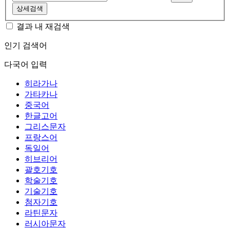
상세검색
결과 내 재검색
인기 검색어
다국어 입력
히라가나
가타카나
중국어
한글고어
그리스문자
프랑스어
독일어
히브리어
괄호기호
학술기호
기술기호
첨자기호
라틴문자
러시아문자