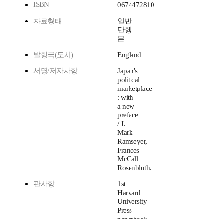
ISBN
0674472810
자료형태
일반
단행
본
발행국(도시)
England
서명/저자사항
Japan's
political
marketplace
: with
a new
preface
/ J.
Mark
Ramseyer,
Frances
McCall
Rosenbluth.
판사항
1st
Harvard
University
Press