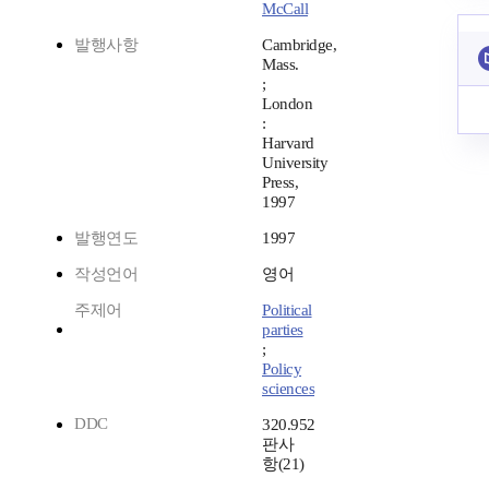
McCall
발행사항
Cambridge,
Mass.
;
London
:
Harvard
University
Press,
1997
발행연도
1997
작성언어
영어
주제어
Political
parties
;
Policy
sciences
DDC
320.952
판사
항(21)