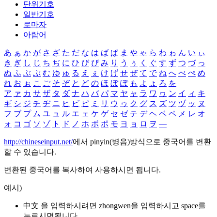
단위기호
일반기호
로마자
아랍어
あ
ぁ
か
が
さ
ざ
た
だ
な
は
ば
ぱ
ま
や
ゃ
ら
わ
ゎ
ん
い
ぃ
き
ぎ
し
じ
ち
ぢ
に
ひ
び
ぴ
み
り
う
ぅ
く
ぐ
す
ず
つ
づ
っ
ぬ
ふ
ぶ
ぷ
む
ゆ
ゅ
る
え
ぇ
け
げ
せ
ぜ
て
で
ね
へ
べ
ぺ
め
れ
お
ぉ
こ
ご
そ
ぞ
と
ど
の
ほ
ぼ
ぽ
も
よ
ょ
ろ
を
ア
ァ
カ
サ
ザ
タ
ダ
ナ
ハ
バ
パ
マ
ヤ
ャ
ラ
ワ
ヮ
ン
イ
ィ
キ
ギ
シ
ジ
チ
ヂ
ニ
ヒ
ビ
ピ
ミ
リ
ウ
ゥ
ク
グ
ス
ズ
ツ
ヅ
ッ
ヌ
フ
ブ
プ
ム
ユ
ュ
ル
エ
ェ
ケ
ゲ
セ
ゼ
テ
デ
ヘ
ベ
ペ
メ
レ
オ
ォ
コ
ゴ
ソ
ゾ
ト
ド
ノ
ホ
ボ
ポ
モ
ヨ
ョ
ロ
ヲ
―
http://chineseinput.net/
에서 pinyin(병음)방식으로 중국어를 변환
할 수 있습니다.
변환된 중국어를 복사하여 사용하시면 됩니다.
예시)
中文 을 입력하시려면
zhongwen
을 입력하시고 space를
누르시면됩니다.