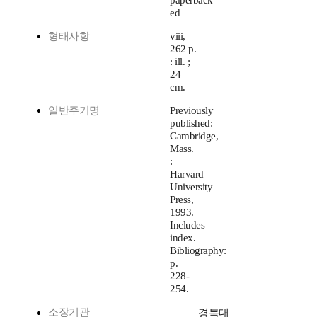
paperback
ed
형태사항
viii,
262 p.
: ill. ;
24
cm.
일반주기명
Previously
published:
Cambridge,
Mass.
:
Harvard
University
Press,
1993.
Includes
index.
Bibliography:
p.
228-
254.
소장기관
경북대