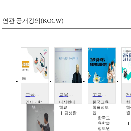
연관 공개강의(KOCW)
교육과정
교육과정
고교학점제의 이해 및 학생 선택형 교육과정 운영
인제대학
나사렛대
한국교육
한
교
학교
학술정보
학
원
원
구원회
김성완
한국교
육학술
정보원