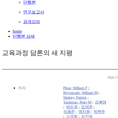
단행본
연구보고서
공개강의
home
단행본 상세
교육과정 담론의 새 지평
https:/
저자
Pinar, William F
;
Reymonds, Wiliiam M
;
Slattery, Patrick
;
Taubman, Peter M
;
김복영
;
박순경
;
조덕주
;
석용준
;
명지원
;
박현주
;
소경희
;
김진숙