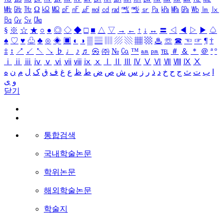
㎒
㎓
㎔
Ω
㏀
㏁
㎊
㎋
㎌
㏖
㏅
㎭
㎮
㎯
㏛
㎩
㎪
㎫
㎬
㏝
㏐
㏓
㏃
㏉
㏜
㏆
§
※
☆
★
○
●
◎
◇
◆
□
■
△
▽
→
←
↑
↓
↔
〓
◁
◀
▷
▶
♤
♠
♡
♥
♧
♣
⊙
◈
▣
◐
◑
▒
▤
▥
▨
▧
▦
▩
♨
☏
☎
☜
☞
¶
†
‡
↕
↗
↙
↖
↘
♭
♩
♪
♬
㉿
㈜
№
㏇
™
㏂
㏘
℡
＃
＆
＊
＠
ª
º
ⅰ
ⅱ
ⅲ
ⅳ
ⅴ
ⅵ
ⅶ
ⅷ
ⅸ
ⅹ
Ⅰ
Ⅱ
Ⅲ
Ⅳ
Ⅴ
Ⅵ
Ⅶ
Ⅷ
Ⅸ
Ⅹ
ا
ب
ت
ث
ج
ح
خ
د
ذ
ر
ز
س
ش
ص
ض
ط
ظ
ع
غ
ف
ق
ک
ل
م
ن
ه
و
ی
닫기
통합검색
국내학술논문
학위논문
해외학술논문
학술지