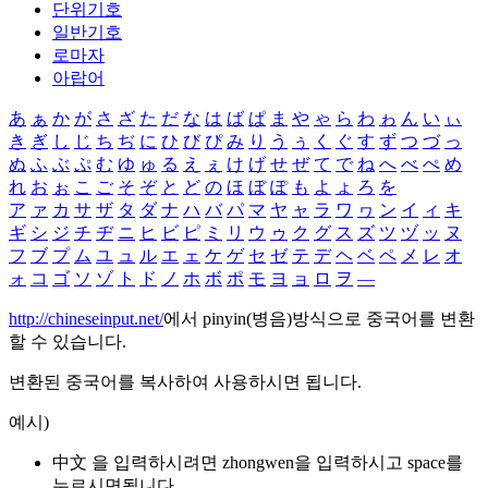
단위기호
일반기호
로마자
아랍어
あ
ぁ
か
が
さ
ざ
た
だ
な
は
ば
ぱ
ま
や
ゃ
ら
わ
ゎ
ん
い
ぃ
き
ぎ
し
じ
ち
ぢ
に
ひ
び
ぴ
み
り
う
ぅ
く
ぐ
す
ず
つ
づ
っ
ぬ
ふ
ぶ
ぷ
む
ゆ
ゅ
る
え
ぇ
け
げ
せ
ぜ
て
で
ね
へ
べ
ぺ
め
れ
お
ぉ
こ
ご
そ
ぞ
と
ど
の
ほ
ぼ
ぽ
も
よ
ょ
ろ
を
ア
ァ
カ
サ
ザ
タ
ダ
ナ
ハ
バ
パ
マ
ヤ
ャ
ラ
ワ
ヮ
ン
イ
ィ
キ
ギ
シ
ジ
チ
ヂ
ニ
ヒ
ビ
ピ
ミ
リ
ウ
ゥ
ク
グ
ス
ズ
ツ
ヅ
ッ
ヌ
フ
ブ
プ
ム
ユ
ュ
ル
エ
ェ
ケ
ゲ
セ
ゼ
テ
デ
ヘ
ベ
ペ
メ
レ
オ
ォ
コ
ゴ
ソ
ゾ
ト
ド
ノ
ホ
ボ
ポ
モ
ヨ
ョ
ロ
ヲ
―
http://chineseinput.net/
에서 pinyin(병음)방식으로 중국어를 변환
할 수 있습니다.
변환된 중국어를 복사하여 사용하시면 됩니다.
예시)
中文 을 입력하시려면
zhongwen
을 입력하시고 space를
누르시면됩니다.