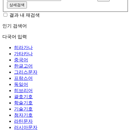
상세검색
결과 내 재검색
인기 검색어
다국어 입력
히라가나
가타카나
중국어
한글고어
그리스문자
프랑스어
독일어
히브리어
괄호기호
학술기호
기술기호
첨자기호
라틴문자
러시아문자