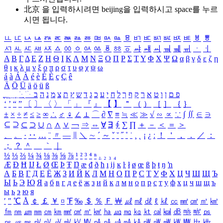
北京 을 입력하시려면
beijing
을 입력하시고 space를 누르
시면 됩니다.
ㅥ
ㅦ
ㅧ
ㅨ
ㅩ
ㅪ
ㅫ
ㅬ
ㅭ
ㅮ
ㅯ
ㅰ
ㅱ
ㅲ
ㅳ
ㅴ
ㅵ
ㅶ
ㅷ
ㅸ
ㅹ
ㅺ
ㅻ
ㅼ
ㅽ
ㅾ
ㅿ
ㆀ
ㆁ
ㆂ
ㆃ
ㆄ
ㆅ
ㆆ
ㆇ
ㆈ
ㆉ
ㆊ
ㆋ
ㆌ
ㆍ
ㆎ
Α
Β
Γ
Δ
Ε
Ζ
Η
Θ
Ι
Κ
Λ
Μ
Ν
Ξ
Ο
Π
Ρ
Σ
Τ
Υ
Φ
Χ
Ψ
Ω
α
β
γ
δ
ε
ζ
η
θ
ι
κ
λ
μ
ν
ξ
ο
π
ρ
σ
τ
υ
φ
χ
ψ
ω
á
à
Á
À
é
è
É
È
ç
Ç
ê
Ä
Ö
Ü
ä
ö
ü
ß
ְ
ֳ
ֲ
ֱ
ָ
ַ
ֵ
ֶ
ִ
ֹ
ּ
ֻ
ׂ
ׁ
ּ
ב
ה
נ
מ
צ
ת
ץ
ש
ד
ג
כ
ע
י
ח
ל
ך
ף
ק
ר
א
ט
ו
ן
ם
פ
‘
’
“
”
〔
〕
〈
〉
「
」
『
』
【
】
＂
（
）
［
］
｛
｝
±
×
÷
≠
≤
≥
∞
∴
♂
♀
∠
⊥
⌒
∂
∇
≡
≒
≪
≫
√
∽
∝
∵
∫
∬
∈
∋
⊆
⊇
⊂
⊃
∪
∩
∧
∨
￢
⇒
⇔
∀
∃
∮
∑
∏
＋
－
＜
＝
＞
、
。
·
‥
…
¨
〃
―
∥
＼
∼
´
～
ˇ
˘
˝
˚
˙
¸
˛
¡
¿
ː
！
＇
，
．
／
：
；
？
＾
＿
｀
｜
½
⅓
⅔
¼
¾
⅛
⅜
⅝
⅞
¹
²
³
⁴
ⁿ
₁
₂
₃
₄
Æ
Ð
Ħ
Ĳ
Ł
Ø
Œ
Þ
Ŧ
Ŋ
æ
đ
ð
ħ
ı
ĳ
ĸ
ŀ
ł
ø
œ
ß
þ
ŧ
ŋ
ŉ
А
Б
В
Г
Д
Е
Ё
Ж
З
И
Й
К
Л
М
Н
О
П
Р
С
Т
У
Ф
Х
Ц
Ч
Ш
Щ
Ъ
Ы
Ь
Э
Ю
Я
а
б
в
г
д
е
ё
ж
з
и
й
к
л
м
н
о
п
р
с
т
у
ф
х
ц
ч
ш
щ
ъ
ы
ь
э
ю
я
′
″
℃
Å
￠
￡
￥
¤
℉
‰
＄
％
Ｆ
￦
㎕
㎖
㎗
ℓ
㎘
㏄
㎣
㎤
㎥
㎦
㎙
㎚
㎛
㎜
㎝
㎞
㎟
㎠
㎡
㎢
㏊
㎍
㎎
㎏
㏏
㎈
㎉
㏈
㎧
㎨
㎰
㎱
㎲
㎳
㎴
㎵
㎶
㎷
㎸
㎹
㎀
㎁
㎂
㎃
㎄
㎺
㎻
㎽
㎾
㎿
㎐
㎑