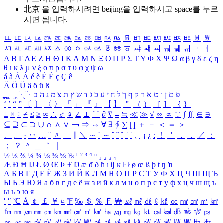
北京 을 입력하시려면
beijing
을 입력하시고 space를 누르
시면 됩니다.
ㅥ
ㅦ
ㅧ
ㅨ
ㅩ
ㅪ
ㅫ
ㅬ
ㅭ
ㅮ
ㅯ
ㅰ
ㅱ
ㅲ
ㅳ
ㅴ
ㅵ
ㅶ
ㅷ
ㅸ
ㅹ
ㅺ
ㅻ
ㅼ
ㅽ
ㅾ
ㅿ
ㆀ
ㆁ
ㆂ
ㆃ
ㆄ
ㆅ
ㆆ
ㆇ
ㆈ
ㆉ
ㆊ
ㆋ
ㆌ
ㆍ
ㆎ
Α
Β
Γ
Δ
Ε
Ζ
Η
Θ
Ι
Κ
Λ
Μ
Ν
Ξ
Ο
Π
Ρ
Σ
Τ
Υ
Φ
Χ
Ψ
Ω
α
β
γ
δ
ε
ζ
η
θ
ι
κ
λ
μ
ν
ξ
ο
π
ρ
σ
τ
υ
φ
χ
ψ
ω
á
à
Á
À
é
è
É
È
ç
Ç
ê
Ä
Ö
Ü
ä
ö
ü
ß
ְ
ֳ
ֲ
ֱ
ָ
ַ
ֵ
ֶ
ִ
ֹ
ּ
ֻ
ׂ
ׁ
ּ
ב
ה
נ
מ
צ
ת
ץ
ש
ד
ג
כ
ע
י
ח
ל
ך
ף
ק
ר
א
ט
ו
ן
ם
פ
‘
’
“
”
〔
〕
〈
〉
「
」
『
』
【
】
＂
（
）
［
］
｛
｝
±
×
÷
≠
≤
≥
∞
∴
♂
♀
∠
⊥
⌒
∂
∇
≡
≒
≪
≫
√
∽
∝
∵
∫
∬
∈
∋
⊆
⊇
⊂
⊃
∪
∩
∧
∨
￢
⇒
⇔
∀
∃
∮
∑
∏
＋
－
＜
＝
＞
、
。
·
‥
…
¨
〃
―
∥
＼
∼
´
～
ˇ
˘
˝
˚
˙
¸
˛
¡
¿
ː
！
＇
，
．
／
：
；
？
＾
＿
｀
｜
½
⅓
⅔
¼
¾
⅛
⅜
⅝
⅞
¹
²
³
⁴
ⁿ
₁
₂
₃
₄
Æ
Ð
Ħ
Ĳ
Ł
Ø
Œ
Þ
Ŧ
Ŋ
æ
đ
ð
ħ
ı
ĳ
ĸ
ŀ
ł
ø
œ
ß
þ
ŧ
ŋ
ŉ
А
Б
В
Г
Д
Е
Ё
Ж
З
И
Й
К
Л
М
Н
О
П
Р
С
Т
У
Ф
Х
Ц
Ч
Ш
Щ
Ъ
Ы
Ь
Э
Ю
Я
а
б
в
г
д
е
ё
ж
з
и
й
к
л
м
н
о
п
р
с
т
у
ф
х
ц
ч
ш
щ
ъ
ы
ь
э
ю
я
′
″
℃
Å
￠
￡
￥
¤
℉
‰
＄
％
Ｆ
￦
㎕
㎖
㎗
ℓ
㎘
㏄
㎣
㎤
㎥
㎦
㎙
㎚
㎛
㎜
㎝
㎞
㎟
㎠
㎡
㎢
㏊
㎍
㎎
㎏
㏏
㎈
㎉
㏈
㎧
㎨
㎰
㎱
㎲
㎳
㎴
㎵
㎶
㎷
㎸
㎹
㎀
㎁
㎂
㎃
㎄
㎺
㎻
㎽
㎾
㎿
㎐
㎑