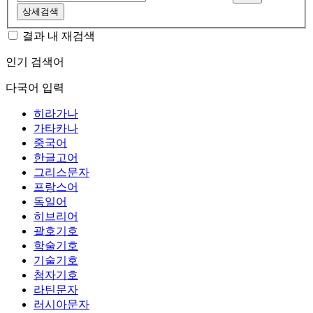
상세검색
결과 내 재검색
인기 검색어
다국어 입력
히라가나
가타카나
중국어
한글고어
그리스문자
프랑스어
독일어
히브리어
괄호기호
학술기호
기술기호
첨자기호
라틴문자
러시아문자