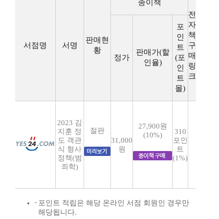
종이책
전
자
포
책
인
판매현
서점명
서명
구
트
황
판매가(할
매
정가
(포
인율)
링
인
크
트
몰)
2023 김
27,900원
절판
지훈 정
310
(10%)
도 객관
31,000
포인
식 형사
원
트
정책(범
(1%)
죄학)
포인트 적립은 해당 온라인 서점 회원인 경우만
해당됩니다.