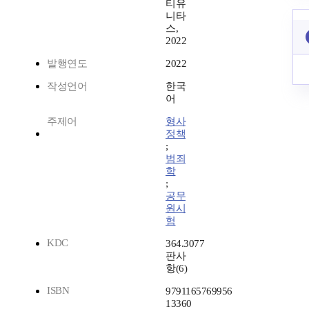
티유
니타
스,
2022
발행연도
2022
작성언어
한국
어
주제어
형사
정책
;
범죄
학
;
공무
원시
험
KDC
364.3077
판사
항(6)
ISBN
9791165769956
13360