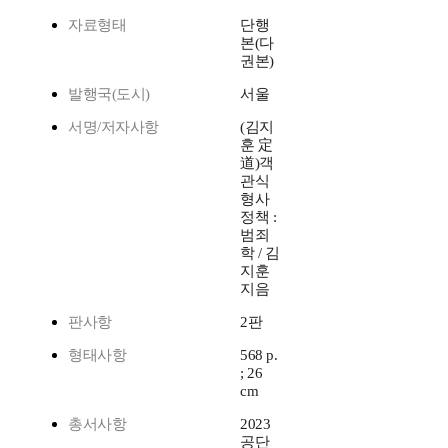
자료형태
단행
본(다
권본)
발행국(도시)
서울
서명/저자사항
(김지
훈 定
道)객
관식
형사
정책 :
범죄
학 / 김
지훈
지음
판사항
2판
형태사항
568 p.
; 26
cm
총서사항
2023
공단