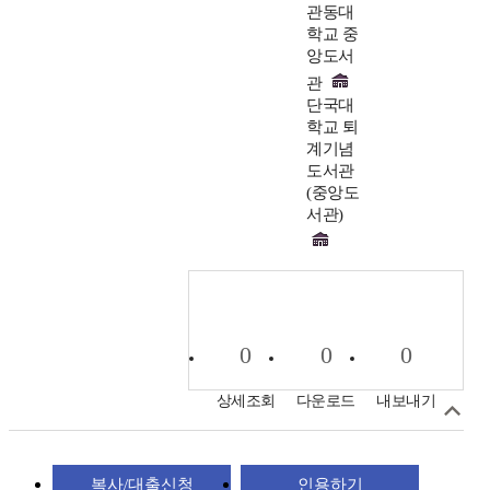
관동대
학교 중
앙도서
관
단국대
학교 퇴
계기념
도서관
(중앙도
서관)
0
0
0
상세조회
다운로드
내보내기
복사/대출신청
인용하기