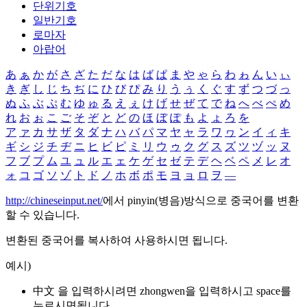
단위기호
일반기호
로마자
아랍어
あ
ぁ
か
が
さ
ざ
た
だ
な
は
ば
ぱ
ま
や
ゃ
ら
わ
ゎ
ん
い
ぃ
き
ぎ
し
じ
ち
ぢ
に
ひ
び
ぴ
み
り
う
ぅ
く
ぐ
す
ず
つ
づ
っ
ぬ
ふ
ぶ
ぷ
む
ゆ
ゅ
る
え
ぇ
け
げ
せ
ぜ
て
で
ね
へ
べ
ぺ
め
れ
お
ぉ
こ
ご
そ
ぞ
と
ど
の
ほ
ぼ
ぽ
も
よ
ょ
ろ
を
ア
ァ
カ
サ
ザ
タ
ダ
ナ
ハ
バ
パ
マ
ヤ
ャ
ラ
ワ
ヮ
ン
イ
ィ
キ
ギ
シ
ジ
チ
ヂ
ニ
ヒ
ビ
ピ
ミ
リ
ウ
ゥ
ク
グ
ス
ズ
ツ
ヅ
ッ
ヌ
フ
ブ
プ
ム
ユ
ュ
ル
エ
ェ
ケ
ゲ
セ
ゼ
テ
デ
ヘ
ベ
ペ
メ
レ
オ
ォ
コ
ゴ
ソ
ゾ
ト
ド
ノ
ホ
ボ
ポ
モ
ヨ
ョ
ロ
ヲ
―
http://chineseinput.net/
에서 pinyin(병음)방식으로 중국어를 변환
할 수 있습니다.
변환된 중국어를 복사하여 사용하시면 됩니다.
예시)
中文 을 입력하시려면
zhongwen
을 입력하시고 space를
누르시면됩니다.