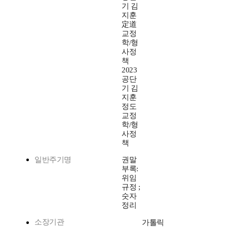
기 김
지훈
定道
교정
학/형
사정
책
2023
공단
기 김
지훈
정도
교정
학/형
사정
책
일반주기명
권말
부록:
위임
규정 ;
숫자
정리
소장기관
가톨릭