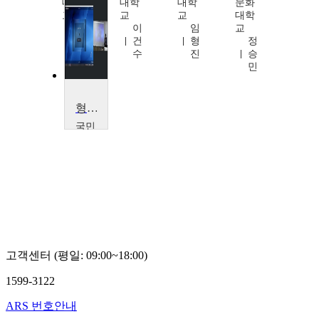
대학
대학
대학
문화
교
교
교
대학
서
이
임
교
봉
건
형
정
성
수
진
승
민
형사정책
국민
대학
교
윤
동
호
고객센터 (평일: 09:00~18:00)
1599-3122
ARS 번호안내