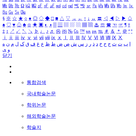
㎒
㎓
㎔
Ω
㏀
㏁
㎊
㎋
㎌
㏖
㏅
㎭
㎮
㎯
㏛
㎩
㎪
㎫
㎬
㏝
㏐
㏓
㏃
㏉
㏜
㏆
§
※
☆
★
○
●
◎
◇
◆
□
■
△
▽
→
←
↑
↓
↔
〓
◁
◀
▷
▶
♤
♠
♡
♥
♧
♣
⊙
◈
▣
◐
◑
▒
▤
▥
▨
▧
▦
▩
♨
☏
☎
☜
☞
¶
†
‡
↕
↗
↙
↖
↘
♭
♩
♪
♬
㉿
㈜
№
㏇
™
㏂
㏘
℡
＃
＆
＊
＠
ª
º
ⅰ
ⅱ
ⅲ
ⅳ
ⅴ
ⅵ
ⅶ
ⅷ
ⅸ
ⅹ
Ⅰ
Ⅱ
Ⅲ
Ⅳ
Ⅴ
Ⅵ
Ⅶ
Ⅷ
Ⅸ
Ⅹ
ا
ب
ت
ث
ج
ح
خ
د
ذ
ر
ز
س
ش
ص
ض
ط
ظ
ع
غ
ف
ق
ک
ل
م
ن
ه
و
ی
닫기
통합검색
국내학술논문
학위논문
해외학술논문
학술지