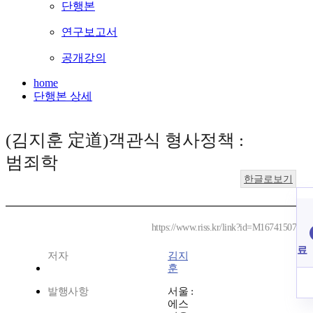
단행본
연구보고서
공개강의
home
단행본 상세
(김지훈 定道)객관식 형사정책 :
범죄학
한글로보기
https://www.riss.kr/link?id=M16741507
료
저자
김지
훈
발행사항
서울 :
에스