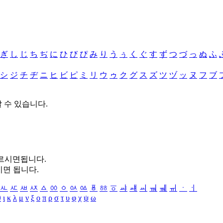
ぎ
し
じ
ち
ぢ
に
ひ
び
ぴ
み
り
う
ぅ
く
ぐ
す
ず
つ
づ
っ
ぬ
ふ
シ
ジ
チ
ヂ
ニ
ヒ
ビ
ピ
ミ
リ
ウ
ゥ
ク
グ
ス
ズ
ツ
ヅ
ッ
ヌ
フ
ブ
할 수 있습니다.
누르시면됩니다.
시면 됩니다.
ㅻ
ㅼ
ㅽ
ㅾ
ㅿ
ㆀ
ㆁ
ㆂ
ㆃ
ㆄ
ㆅ
ㆆ
ㆇ
ㆈ
ㆉ
ㆊ
ㆋ
ㆌ
ㆍ
ㆎ
θ
ι
κ
λ
μ
ν
ξ
ο
π
ρ
σ
τ
υ
φ
χ
ψ
ω