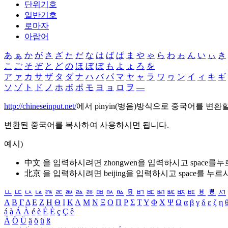
단위기호
일반기호
로마자
아랍어
あ
ぁ
か
が
さ
ざ
た
だ
な
は
ば
ぱ
ま
や
ゃ
ら
わ
ゎ
ん
い
ぃ
き
こ
ご
そ
ぞ
と
ど
の
ほ
ぼ
ぽ
も
よ
ょ
ろ
を
ア
ァ
カ
サ
ザ
タ
ダ
ナ
ハ
バ
パ
マ
ヤ
ャ
ラ
ワ
ヮ
ン
イ
ィ
キ
ギ
ソ
ゾ
ト
ド
ノ
ホ
ボ
ポ
モ
ヨ
ョ
ロ
ヲ
―
http://chineseinput.net/
에서 pinyin(병음)방식으로 중국어를 변환
변환된 중국어를 복사하여 사용하시면 됩니다.
예시)
中文 을 입력하시려면
zhongwen
을 입력하시고 space를
北京 을 입력하시려면
beijing
을 입력하시고 space를 누르
ㅥ
ㅦ
ㅧ
ㅨ
ㅩ
ㅪ
ㅫ
ㅬ
ㅭ
ㅮ
ㅯ
ㅰ
ㅱ
ㅲ
ㅳ
ㅴ
ㅵ
ㅶ
ㅷ
ㅸ
ㅹ
ㅺ
Α
Β
Γ
Δ
Ε
Ζ
Η
Θ
Ι
Κ
Λ
Μ
Ν
Ξ
Ο
Π
Ρ
Σ
Τ
Υ
Φ
Χ
Ψ
Ω
α
β
γ
δ
ε
ζ
η
á
à
Á
À
é
è
É
È
ç
Ç
ê
Ä
Ö
Ü
ä
ö
ü
ß