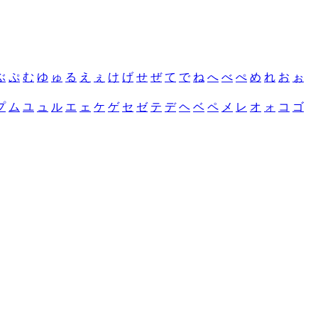
ぶ
ぷ
む
ゆ
ゅ
る
え
ぇ
け
げ
せ
ぜ
て
で
ね
へ
べ
ぺ
め
れ
お
ぉ
プ
ム
ユ
ュ
ル
エ
ェ
ケ
ゲ
セ
ゼ
テ
デ
ヘ
ベ
ペ
メ
レ
オ
ォ
コ
ゴ