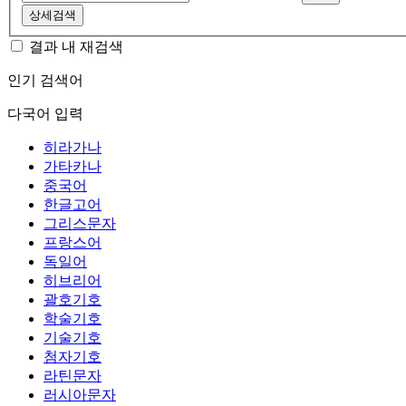
상세검색
결과 내 재검색
인기 검색어
다국어 입력
히라가나
가타카나
중국어
한글고어
그리스문자
프랑스어
독일어
히브리어
괄호기호
학술기호
기술기호
첨자기호
라틴문자
러시아문자