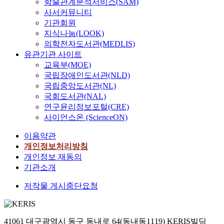
학술관계분석서비스(SAM)
사서커뮤니티
기관회원
지식나눔(LOOK)
의학전자도서관(MEDLIS)
유관기관 사이트
교육부(MOE)
국립장애인도서관(NLD)
국립중앙도서관(NL)
국회도서관(NAL)
연구윤리정보포털(CRE)
사이언스온 (ScienceON)
이용약관
개인정보처리방침
개인정보 재동의
기관소개
저작물 게시중단요청
41061 대구광역시 동구 동내로 64(동내동1119) KERIS빌딩