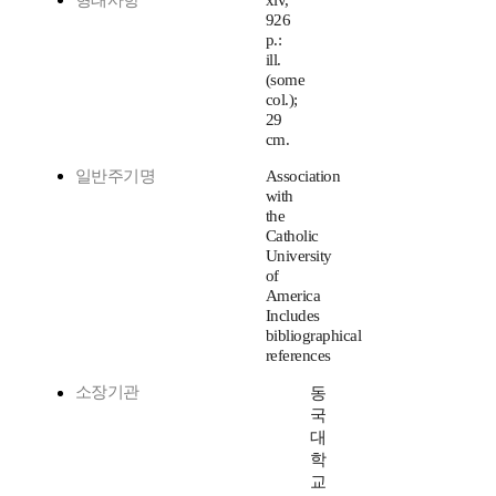
형태사항
xiv,
926
p.:
ill.
(some
col.);
29
cm.
일반주기명
Association
with
the
Catholic
University
of
America
Includes
bibliographical
references
소장기관
동
국
대
학
교