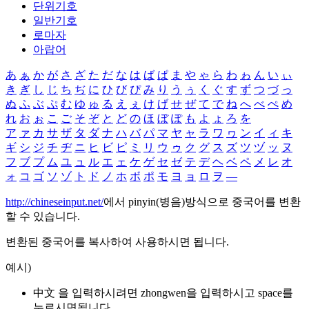
단위기호
일반기호
로마자
아랍어
あ
ぁ
か
が
さ
ざ
た
だ
な
は
ば
ぱ
ま
や
ゃ
ら
わ
ゎ
ん
い
ぃ
き
ぎ
し
じ
ち
ぢ
に
ひ
び
ぴ
み
り
う
ぅ
く
ぐ
す
ず
つ
づ
っ
ぬ
ふ
ぶ
ぷ
む
ゆ
ゅ
る
え
ぇ
け
げ
せ
ぜ
て
で
ね
へ
べ
ぺ
め
れ
お
ぉ
こ
ご
そ
ぞ
と
ど
の
ほ
ぼ
ぽ
も
よ
ょ
ろ
を
ア
ァ
カ
サ
ザ
タ
ダ
ナ
ハ
バ
パ
マ
ヤ
ャ
ラ
ワ
ヮ
ン
イ
ィ
キ
ギ
シ
ジ
チ
ヂ
ニ
ヒ
ビ
ピ
ミ
リ
ウ
ゥ
ク
グ
ス
ズ
ツ
ヅ
ッ
ヌ
フ
ブ
プ
ム
ユ
ュ
ル
エ
ェ
ケ
ゲ
セ
ゼ
テ
デ
ヘ
ベ
ペ
メ
レ
オ
ォ
コ
ゴ
ソ
ゾ
ト
ド
ノ
ホ
ボ
ポ
モ
ヨ
ョ
ロ
ヲ
―
http://chineseinput.net/
에서 pinyin(병음)방식으로 중국어를 변환
할 수 있습니다.
변환된 중국어를 복사하여 사용하시면 됩니다.
예시)
中文 을 입력하시려면
zhongwen
을 입력하시고 space를
누르시면됩니다.