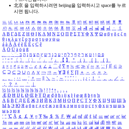
北京 을 입력하시려면
beijing
을 입력하시고 space를 누르
시면 됩니다.
ㅥ
ㅦ
ㅧ
ㅨ
ㅩ
ㅪ
ㅫ
ㅬ
ㅭ
ㅮ
ㅯ
ㅰ
ㅱ
ㅲ
ㅳ
ㅴ
ㅵ
ㅶ
ㅷ
ㅸ
ㅹ
ㅺ
ㅻ
ㅼ
ㅽ
ㅾ
ㅿ
ㆀ
ㆁ
ㆂ
ㆃ
ㆄ
ㆅ
ㆆ
ㆇ
ㆈ
ㆉ
ㆊ
ㆋ
ㆌ
ㆍ
ㆎ
Α
Β
Γ
Δ
Ε
Ζ
Η
Θ
Ι
Κ
Λ
Μ
Ν
Ξ
Ο
Π
Ρ
Σ
Τ
Υ
Φ
Χ
Ψ
Ω
α
β
γ
δ
ε
ζ
η
θ
ι
κ
λ
μ
ν
ξ
ο
π
ρ
σ
τ
υ
φ
χ
ψ
ω
á
à
Á
À
é
è
É
È
ç
Ç
ê
Ä
Ö
Ü
ä
ö
ü
ß
ְ
ֳ
ֲ
ֱ
ָ
ַ
ֵ
ֶ
ִ
ֹ
ּ
ֻ
ׂ
ׁ
ּ
ב
ה
נ
מ
צ
ת
ץ
ש
ד
ג
כ
ע
י
ח
ל
ך
ף
ק
ר
א
ט
ו
ן
ם
פ
‘
’
“
”
〔
〕
〈
〉
「
」
『
』
【
】
＂
（
）
［
］
｛
｝
±
×
÷
≠
≤
≥
∞
∴
♂
♀
∠
⊥
⌒
∂
∇
≡
≒
≪
≫
√
∽
∝
∵
∫
∬
∈
∋
⊆
⊇
⊂
⊃
∪
∩
∧
∨
￢
⇒
⇔
∀
∃
∮
∑
∏
＋
－
＜
＝
＞
、
。
·
‥
…
¨
〃
―
∥
＼
∼
´
～
ˇ
˘
˝
˚
˙
¸
˛
¡
¿
ː
！
＇
，
．
／
：
；
？
＾
＿
｀
｜
½
⅓
⅔
¼
¾
⅛
⅜
⅝
⅞
¹
²
³
⁴
ⁿ
₁
₂
₃
₄
Æ
Ð
Ħ
Ĳ
Ł
Ø
Œ
Þ
Ŧ
Ŋ
æ
đ
ð
ħ
ı
ĳ
ĸ
ŀ
ł
ø
œ
ß
þ
ŧ
ŋ
ŉ
А
Б
В
Г
Д
Е
Ё
Ж
З
И
Й
К
Л
М
Н
О
П
Р
С
Т
У
Ф
Х
Ц
Ч
Ш
Щ
Ъ
Ы
Ь
Э
Ю
Я
а
б
в
г
д
е
ё
ж
з
и
й
к
л
м
н
о
п
р
с
т
у
ф
х
ц
ч
ш
щ
ъ
ы
ь
э
ю
я
′
″
℃
Å
￠
￡
￥
¤
℉
‰
＄
％
Ｆ
￦
㎕
㎖
㎗
ℓ
㎘
㏄
㎣
㎤
㎥
㎦
㎙
㎚
㎛
㎜
㎝
㎞
㎟
㎠
㎡
㎢
㏊
㎍
㎎
㎏
㏏
㎈
㎉
㏈
㎧
㎨
㎰
㎱
㎲
㎳
㎴
㎵
㎶
㎷
㎸
㎹
㎀
㎁
㎂
㎃
㎄
㎺
㎻
㎽
㎾
㎿
㎐
㎑