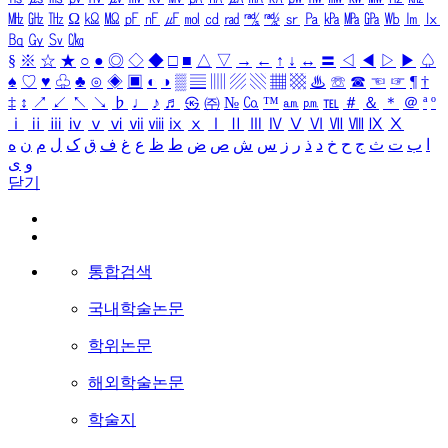
㎒
㎓
㎔
Ω
㏀
㏁
㎊
㎋
㎌
㏖
㏅
㎭
㎮
㎯
㏛
㎩
㎪
㎫
㎬
㏝
㏐
㏓
㏃
㏉
㏜
㏆
§
※
☆
★
○
●
◎
◇
◆
□
■
△
▽
→
←
↑
↓
↔
〓
◁
◀
▷
▶
♤
♠
♡
♥
♧
♣
⊙
◈
▣
◐
◑
▒
▤
▥
▨
▧
▦
▩
♨
☏
☎
☜
☞
¶
†
‡
↕
↗
↙
↖
↘
♭
♩
♪
♬
㉿
㈜
№
㏇
™
㏂
㏘
℡
＃
＆
＊
＠
ª
º
ⅰ
ⅱ
ⅲ
ⅳ
ⅴ
ⅵ
ⅶ
ⅷ
ⅸ
ⅹ
Ⅰ
Ⅱ
Ⅲ
Ⅳ
Ⅴ
Ⅵ
Ⅶ
Ⅷ
Ⅸ
Ⅹ
ا
ب
ت
ث
ج
ح
خ
د
ذ
ر
ز
س
ش
ص
ض
ط
ظ
ع
غ
ف
ق
ک
ل
م
ن
ه
و
ی
닫기
통합검색
국내학술논문
학위논문
해외학술논문
학술지