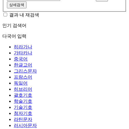
상세검색
결과 내 재검색
인기 검색어
다국어 입력
히라가나
가타카나
중국어
한글고어
그리스문자
프랑스어
독일어
히브리어
괄호기호
학술기호
기술기호
첨자기호
라틴문자
러시아문자