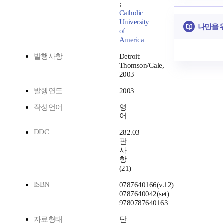
;
Catholic
University
나만을 
of
America
발행사항
Detroit:
Thomson/Gale,
2003
발행연도
2003
작성언어
영
어
DDC
282.03
판
사
항
(21)
ISBN
0787640166(v.12)
0787640042(set)
9780787640163
자료형태
단