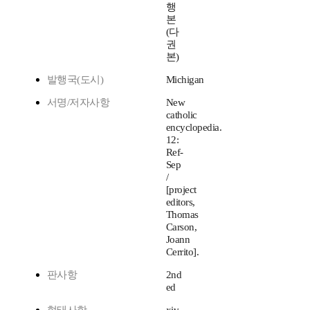
행
본
(다
권
본)
발행국(도시)
Michigan
서명/저자사항
New
catholic
encyclopedia.
12:
Ref-
Sep
/
[project
editors,
Thomas
Carson,
Joann
Cerrito].
판사항
2nd
ed