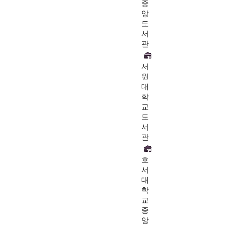
중
앙
도
서
관
서
원
대
학
교
도
서
관
호
서
대
학
교
중
앙