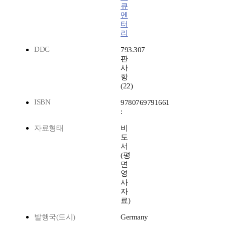
큐
멘
터
리
DDC
793.307
판
사
항
(22)
ISBN
9780769791661
:
자료형태
비
도
서
(평
면
영
사
자
료)
발행국(도시)
Germany