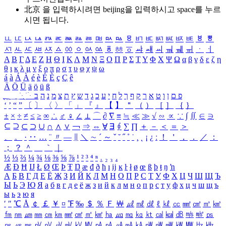
北京 을 입력하시려면
beijing
을 입력하시고 space를 누르
시면 됩니다.
ㅥ
ㅦ
ㅧ
ㅨ
ㅩ
ㅪ
ㅫ
ㅬ
ㅭ
ㅮ
ㅯ
ㅰ
ㅱ
ㅲ
ㅳ
ㅴ
ㅵ
ㅶ
ㅷ
ㅸ
ㅹ
ㅺ
ㅻ
ㅼ
ㅽ
ㅾ
ㅿ
ㆀ
ㆁ
ㆂ
ㆃ
ㆄ
ㆅ
ㆆ
ㆇ
ㆈ
ㆉ
ㆊ
ㆋ
ㆌ
ㆍ
ㆎ
Α
Β
Γ
Δ
Ε
Ζ
Η
Θ
Ι
Κ
Λ
Μ
Ν
Ξ
Ο
Π
Ρ
Σ
Τ
Υ
Φ
Χ
Ψ
Ω
α
β
γ
δ
ε
ζ
η
θ
ι
κ
λ
μ
ν
ξ
ο
π
ρ
σ
τ
υ
φ
χ
ψ
ω
á
à
Á
À
é
è
É
È
ç
Ç
ê
Ä
Ö
Ü
ä
ö
ü
ß
ְ
ֳ
ֲ
ֱ
ָ
ַ
ֵ
ֶ
ִ
ֹ
ּ
ֻ
ׂ
ׁ
ּ
ב
ה
נ
מ
צ
ת
ץ
ש
ד
ג
כ
ע
י
ח
ל
ך
ף
ק
ר
א
ט
ו
ן
ם
פ
‘
’
“
”
〔
〕
〈
〉
「
」
『
』
【
】
＂
（
）
［
］
｛
｝
±
×
÷
≠
≤
≥
∞
∴
♂
♀
∠
⊥
⌒
∂
∇
≡
≒
≪
≫
√
∽
∝
∵
∫
∬
∈
∋
⊆
⊇
⊂
⊃
∪
∩
∧
∨
￢
⇒
⇔
∀
∃
∮
∑
∏
＋
－
＜
＝
＞
、
。
·
‥
…
¨
〃
―
∥
＼
∼
´
～
ˇ
˘
˝
˚
˙
¸
˛
¡
¿
ː
！
＇
，
．
／
：
；
？
＾
＿
｀
｜
½
⅓
⅔
¼
¾
⅛
⅜
⅝
⅞
¹
²
³
⁴
ⁿ
₁
₂
₃
₄
Æ
Ð
Ħ
Ĳ
Ł
Ø
Œ
Þ
Ŧ
Ŋ
æ
đ
ð
ħ
ı
ĳ
ĸ
ŀ
ł
ø
œ
ß
þ
ŧ
ŋ
ŉ
А
Б
В
Г
Д
Е
Ё
Ж
З
И
Й
К
Л
М
Н
О
П
Р
С
Т
У
Ф
Х
Ц
Ч
Ш
Щ
Ъ
Ы
Ь
Э
Ю
Я
а
б
в
г
д
е
ё
ж
з
и
й
к
л
м
н
о
п
р
с
т
у
ф
х
ц
ч
ш
щ
ъ
ы
ь
э
ю
я
′
″
℃
Å
￠
￡
￥
¤
℉
‰
＄
％
Ｆ
￦
㎕
㎖
㎗
ℓ
㎘
㏄
㎣
㎤
㎥
㎦
㎙
㎚
㎛
㎜
㎝
㎞
㎟
㎠
㎡
㎢
㏊
㎍
㎎
㎏
㏏
㎈
㎉
㏈
㎧
㎨
㎰
㎱
㎲
㎳
㎴
㎵
㎶
㎷
㎸
㎹
㎀
㎁
㎂
㎃
㎄
㎺
㎻
㎽
㎾
㎿
㎐
㎑