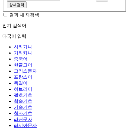
상세검색
결과 내 재검색
인기 검색어
다국어 입력
히라가나
가타카나
중국어
한글고어
그리스문자
프랑스어
독일어
히브리어
괄호기호
학술기호
기술기호
첨자기호
라틴문자
러시아문자