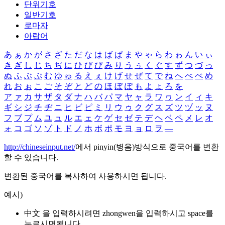
단위기호
일반기호
로마자
아랍어
あ
ぁ
か
が
さ
ざ
た
だ
な
は
ば
ぱ
ま
や
ゃ
ら
わ
ゎ
ん
い
ぃ
き
ぎ
し
じ
ち
ぢ
に
ひ
び
ぴ
み
り
う
ぅ
く
ぐ
す
ず
つ
づ
っ
ぬ
ふ
ぶ
ぷ
む
ゆ
ゅ
る
え
ぇ
け
げ
せ
ぜ
て
で
ね
へ
べ
ぺ
め
れ
お
ぉ
こ
ご
そ
ぞ
と
ど
の
ほ
ぼ
ぽ
も
よ
ょ
ろ
を
ア
ァ
カ
サ
ザ
タ
ダ
ナ
ハ
バ
パ
マ
ヤ
ャ
ラ
ワ
ヮ
ン
イ
ィ
キ
ギ
シ
ジ
チ
ヂ
ニ
ヒ
ビ
ピ
ミ
リ
ウ
ゥ
ク
グ
ス
ズ
ツ
ヅ
ッ
ヌ
フ
ブ
プ
ム
ユ
ュ
ル
エ
ェ
ケ
ゲ
セ
ゼ
テ
デ
ヘ
ベ
ペ
メ
レ
オ
ォ
コ
ゴ
ソ
ゾ
ト
ド
ノ
ホ
ボ
ポ
モ
ヨ
ョ
ロ
ヲ
―
http://chineseinput.net/
에서 pinyin(병음)방식으로 중국어를 변환
할 수 있습니다.
변환된 중국어를 복사하여 사용하시면 됩니다.
예시)
中文 을 입력하시려면
zhongwen
을 입력하시고 space를
누르시면됩니다.