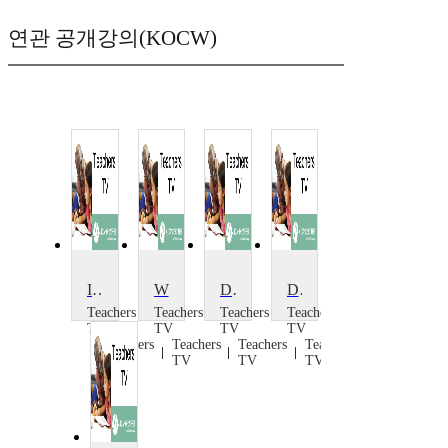
연관 공개강의(KOCW)
Introducing Dance at KS3
What is High Quality Dance?
Dance: Four Body Shapes
Dance Basics
Teachers
Teachers
Teachers
Teachers
TV
TV
TV
TV
Teachers
Teachers
Teachers
Teachers
TV
TV
TV
TV