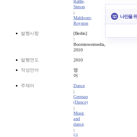
Rattle,
Simon
;
나만을 
Maldoom,
Royston
발행사항
[Berlin]
:
Boomtownmedia,
2010
발행연도
2010
작성언어
영
어
주제어
Dance
;
German
(Dance)
;
Music
and
dance
;
다