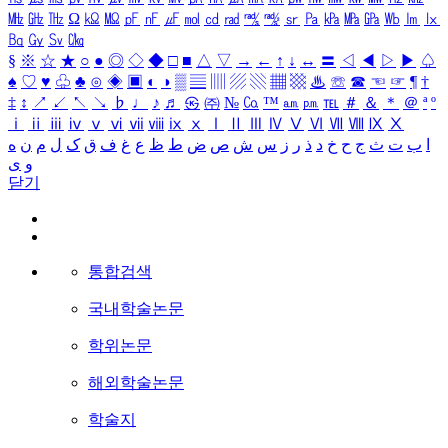
㎒
㎓
㎔
Ω
㏀
㏁
㎊
㎋
㎌
㏖
㏅
㎭
㎮
㎯
㏛
㎩
㎪
㎫
㎬
㏝
㏐
㏓
㏃
㏉
㏜
㏆
§
※
☆
★
○
●
◎
◇
◆
□
■
△
▽
→
←
↑
↓
↔
〓
◁
◀
▷
▶
♤
♠
♡
♥
♧
♣
⊙
◈
▣
◐
◑
▒
▤
▥
▨
▧
▦
▩
♨
☏
☎
☜
☞
¶
†
‡
↕
↗
↙
↖
↘
♭
♩
♪
♬
㉿
㈜
№
㏇
™
㏂
㏘
℡
＃
＆
＊
＠
ª
º
ⅰ
ⅱ
ⅲ
ⅳ
ⅴ
ⅵ
ⅶ
ⅷ
ⅸ
ⅹ
Ⅰ
Ⅱ
Ⅲ
Ⅳ
Ⅴ
Ⅵ
Ⅶ
Ⅷ
Ⅸ
Ⅹ
ا
ب
ت
ث
ج
ح
خ
د
ذ
ر
ز
س
ش
ص
ض
ط
ظ
ع
غ
ف
ق
ک
ل
م
ن
ه
و
ی
닫기
통합검색
국내학술논문
학위논문
해외학술논문
학술지