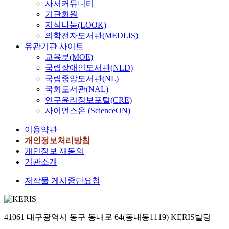
사서커뮤니티
기관회원
지식나눔(LOOK)
의학전자도서관(MEDLIS)
유관기관 사이트
교육부(MOE)
국립장애인도서관(NLD)
국립중앙도서관(NL)
국회도서관(NAL)
연구윤리정보포털(CRE)
사이언스온 (ScienceON)
이용약관
개인정보처리방침
개인정보 재동의
기관소개
저작물 게시중단요청
41061 대구광역시 동구 동내로 64(동내동1119) KERIS빌딩