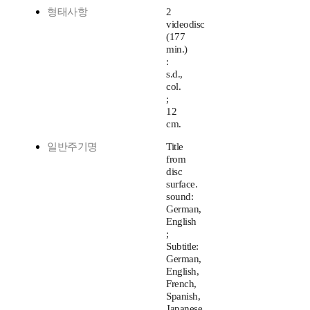
형태사항
2
videodisc
(177
min.)
:
s.d.,
col.
;
12
cm.
일반주기명
Title
from
disc
surface.
sound:
German,
English
;
Subtitle:
German,
English,
French,
Spanish,
Japanese,