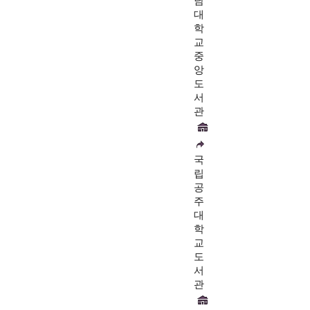
남
대
학
교
중
앙
도
서
관
국
립
공
주
대
학
교
도
서
관