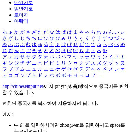
단위기호
일반기호
로마자
아랍어
あ
ぁ
か
が
さ
ざ
た
だ
な
は
ば
ぱ
ま
や
ゃ
ら
わ
ゎ
ん
い
ぃ
き
ぎ
し
じ
ち
ぢ
に
ひ
び
ぴ
み
り
う
ぅ
く
ぐ
す
ず
つ
づ
っ
ぬ
ふ
ぶ
ぷ
む
ゆ
ゅ
る
え
ぇ
け
げ
せ
ぜ
て
で
ね
へ
べ
ぺ
め
れ
お
ぉ
こ
ご
そ
ぞ
と
ど
の
ほ
ぼ
ぽ
も
よ
ょ
ろ
を
ア
ァ
カ
サ
ザ
タ
ダ
ナ
ハ
バ
パ
マ
ヤ
ャ
ラ
ワ
ヮ
ン
イ
ィ
キ
ギ
シ
ジ
チ
ヂ
ニ
ヒ
ビ
ピ
ミ
リ
ウ
ゥ
ク
グ
ス
ズ
ツ
ヅ
ッ
ヌ
フ
ブ
プ
ム
ユ
ュ
ル
エ
ェ
ケ
ゲ
セ
ゼ
テ
デ
ヘ
ベ
ペ
メ
レ
オ
ォ
コ
ゴ
ソ
ゾ
ト
ド
ノ
ホ
ボ
ポ
モ
ヨ
ョ
ロ
ヲ
―
http://chineseinput.net/
에서 pinyin(병음)방식으로 중국어를 변환
할 수 있습니다.
변환된 중국어를 복사하여 사용하시면 됩니다.
예시)
中文 을 입력하시려면
zhongwen
을 입력하시고 space를
누르시면됩니다.