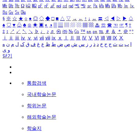
㎒
㎓
㎔
Ω
㏀
㏁
㎊
㎋
㎌
㏖
㏅
㎭
㎮
㎯
㏛
㎩
㎪
㎫
㎬
㏝
㏐
㏓
㏃
㏉
㏜
㏆
§
※
☆
★
○
●
◎
◇
◆
□
■
△
▽
→
←
↑
↓
↔
〓
◁
◀
▷
▶
♤
♠
♡
♥
♧
♣
⊙
◈
▣
◐
◑
▒
▤
▥
▨
▧
▦
▩
♨
☏
☎
☜
☞
¶
†
‡
↕
↗
↙
↖
↘
♭
♩
♪
♬
㉿
㈜
№
㏇
™
㏂
㏘
℡
＃
＆
＊
＠
ª
º
ⅰ
ⅱ
ⅲ
ⅳ
ⅴ
ⅵ
ⅶ
ⅷ
ⅸ
ⅹ
Ⅰ
Ⅱ
Ⅲ
Ⅳ
Ⅴ
Ⅵ
Ⅶ
Ⅷ
Ⅸ
Ⅹ
ا
ب
ت
ث
ج
ح
خ
د
ذ
ر
ز
س
ش
ص
ض
ط
ظ
ع
غ
ف
ق
ک
ل
م
ن
ه
و
ی
닫기
통합검색
국내학술논문
학위논문
해외학술논문
학술지