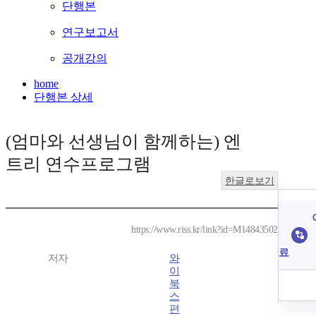
단행본
연구보고서
공개강의
home
단행본 상세
(엄마와 선생님이 함께하는) 엔
트리 연수프로그램
한글로보기
https://www.riss.kr/link?id=M14843502
료
저자
와
이
북
스
편