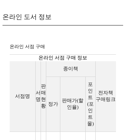
온라인 도서 정보
온라인 서점 구매
온라인 서점 구매 정보
종이책
포
판
인
서
매
전자책
서점명
트
명
현
구매링크
판매가(할
정가
(포
황
인율)
인
트
몰)