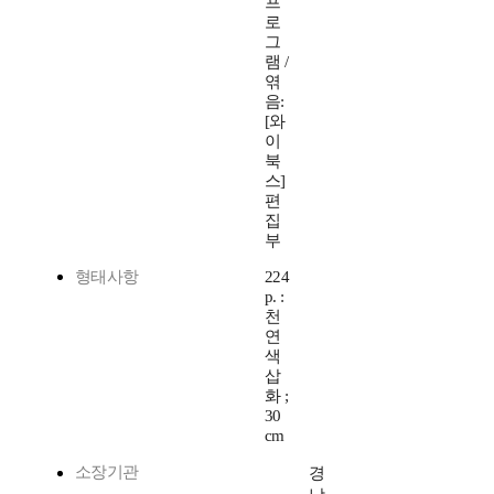
프
로
그
램 /
엮
음:
[와
이
북
스]
편
집
부
형태사항
224
p. :
천
연
색
삽
화 ;
30
cm
소장기관
경