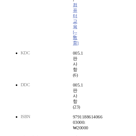
컴
퓨
터
교
육
[--
敎
育]
KDC
005.1
판
사
항
(6)
DDC
005.1
판
사
항
(23)
ISBN
9791188614066
03000:
₩20000