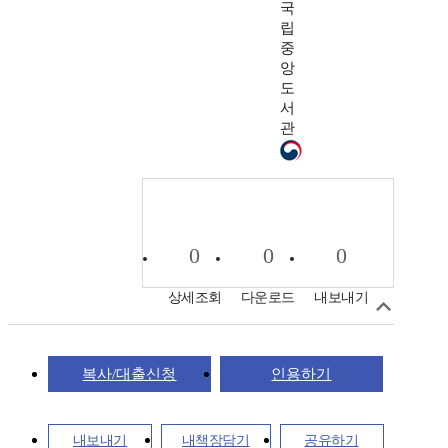
국
립
중
앙
도
서
관
0
0
0
상세조회
다운로드
내보내기
복사/대출신청
인용하기
내보내기
내책장담기
공유하기