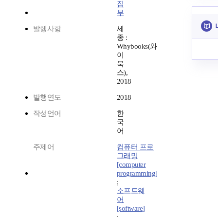
집
부
발행사항
세
종 :
Whybooks(와
이
북
스),
2018
발행연도
2018
작성언어
한
국
어
주제어
컴퓨터 프로
그래밍
[computer
programming]
;
소프트웨
어
[software]
;