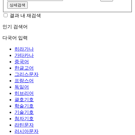
상세검색
결과 내 재검색
인기 검색어
다국어 입력
히라가나
가타카나
중국어
한글고어
그리스문자
프랑스어
독일어
히브리어
괄호기호
학술기호
기술기호
첨자기호
라틴문자
러시아문자