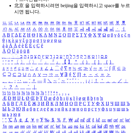
北京 을 입력하시려면
beijing
을 입력하시고 space를 누르
시면 됩니다.
ㅥ
ㅦ
ㅧ
ㅨ
ㅩ
ㅪ
ㅫ
ㅬ
ㅭ
ㅮ
ㅯ
ㅰ
ㅱ
ㅲ
ㅳ
ㅴ
ㅵ
ㅶ
ㅷ
ㅸ
ㅹ
ㅺ
ㅻ
ㅼ
ㅽ
ㅾ
ㅿ
ㆀ
ㆁ
ㆂ
ㆃ
ㆄ
ㆅ
ㆆ
ㆇ
ㆈ
ㆉ
ㆊ
ㆋ
ㆌ
ㆍ
ㆎ
Α
Β
Γ
Δ
Ε
Ζ
Η
Θ
Ι
Κ
Λ
Μ
Ν
Ξ
Ο
Π
Ρ
Σ
Τ
Υ
Φ
Χ
Ψ
Ω
α
β
γ
δ
ε
ζ
η
θ
ι
κ
λ
μ
ν
ξ
ο
π
ρ
σ
τ
υ
φ
χ
ψ
ω
á
à
Á
À
é
è
É
È
ç
Ç
ê
Ä
Ö
Ü
ä
ö
ü
ß
ְ
ֳ
ֲ
ֱ
ָ
ַ
ֵ
ֶ
ִ
ֹ
ּ
ֻ
ׂ
ׁ
ּ
ב
ה
נ
מ
צ
ת
ץ
ש
ד
ג
כ
ע
י
ח
ל
ך
ף
ק
ר
א
ט
ו
ן
ם
פ
‘
’
“
”
〔
〕
〈
〉
「
」
『
』
【
】
＂
（
）
［
］
｛
｝
±
×
÷
≠
≤
≥
∞
∴
♂
♀
∠
⊥
⌒
∂
∇
≡
≒
≪
≫
√
∽
∝
∵
∫
∬
∈
∋
⊆
⊇
⊂
⊃
∪
∩
∧
∨
￢
⇒
⇔
∀
∃
∮
∑
∏
＋
－
＜
＝
＞
、
。
·
‥
…
¨
〃
―
∥
＼
∼
´
～
ˇ
˘
˝
˚
˙
¸
˛
¡
¿
ː
！
＇
，
．
／
：
；
？
＾
＿
｀
｜
½
⅓
⅔
¼
¾
⅛
⅜
⅝
⅞
¹
²
³
⁴
ⁿ
₁
₂
₃
₄
Æ
Ð
Ħ
Ĳ
Ł
Ø
Œ
Þ
Ŧ
Ŋ
æ
đ
ð
ħ
ı
ĳ
ĸ
ŀ
ł
ø
œ
ß
þ
ŧ
ŋ
ŉ
А
Б
В
Г
Д
Е
Ё
Ж
З
И
Й
К
Л
М
Н
О
П
Р
С
Т
У
Ф
Х
Ц
Ч
Ш
Щ
Ъ
Ы
Ь
Э
Ю
Я
а
б
в
г
д
е
ё
ж
з
и
й
к
л
м
н
о
п
р
с
т
у
ф
х
ц
ч
ш
щ
ъ
ы
ь
э
ю
я
′
″
℃
Å
￠
￡
￥
¤
℉
‰
＄
％
Ｆ
￦
㎕
㎖
㎗
ℓ
㎘
㏄
㎣
㎤
㎥
㎦
㎙
㎚
㎛
㎜
㎝
㎞
㎟
㎠
㎡
㎢
㏊
㎍
㎎
㎏
㏏
㎈
㎉
㏈
㎧
㎨
㎰
㎱
㎲
㎳
㎴
㎵
㎶
㎷
㎸
㎹
㎀
㎁
㎂
㎃
㎄
㎺
㎻
㎽
㎾
㎿
㎐
㎑