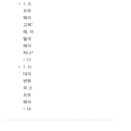
1. 소
프트
웨어
교육!
왜, 어
떻게
해야
하나?
= 13
1. 시
대의
변화
와 소
프트
웨어
= 14