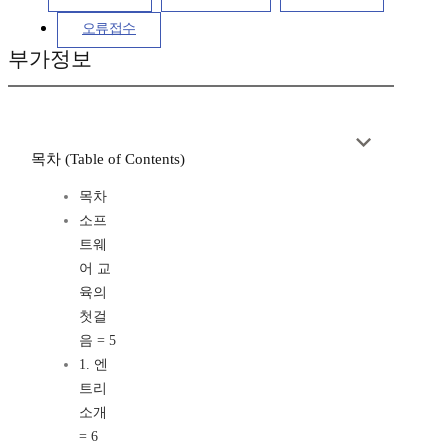
오류접수
부가정보
목차 (Table of Contents)
목차
소프
트웨
어 교
육의
첫걸
음 = 5
1. 엔
트리
소개
= 6