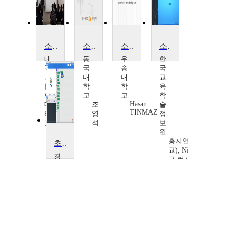
소프트웨어공학
소프트웨어공학
소프트웨어 엔지니어링 소개
소프트웨어 교육 도구
대
동
우
한
구
국
송
국
가
대
대
교
톨
학
학
육
릭
교
교
학
Hasan
대
조
술
TINMAZ
학
영
정
교
석
보
김
원
행
홍지연(한터초등
초등 소프트웨어교육 기초
곤
교), Niel McLean(
경
국 컴퓨팅 협회),
인
Sanjaya
교
Mishra(Commonwea
육
of Learning)
대
학
교
이