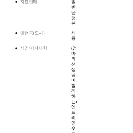
자료형태
일
반
단
행
본
발행국(도시)
세
종
서명/저자사항
(엄
마
와
선
생
님
이
함
께
하
는)
엔
트
리
연
수