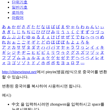
단위기호
일반기호
로마자
아랍어
あ
ぁ
か
が
さ
ざ
た
だ
な
は
ば
ぱ
ま
や
ゃ
ら
わ
ゎ
ん
い
ぃ
き
ぎ
し
じ
ち
ぢ
に
ひ
び
ぴ
み
り
う
ぅ
く
ぐ
す
ず
つ
づ
っ
ぬ
ふ
ぶ
ぷ
む
ゆ
ゅ
る
え
ぇ
け
げ
せ
ぜ
て
で
ね
へ
べ
ぺ
め
れ
お
ぉ
こ
ご
そ
ぞ
と
ど
の
ほ
ぼ
ぽ
も
よ
ょ
ろ
を
ア
ァ
カ
サ
ザ
タ
ダ
ナ
ハ
バ
パ
マ
ヤ
ャ
ラ
ワ
ヮ
ン
イ
ィ
キ
ギ
シ
ジ
チ
ヂ
ニ
ヒ
ビ
ピ
ミ
リ
ウ
ゥ
ク
グ
ス
ズ
ツ
ヅ
ッ
ヌ
フ
ブ
プ
ム
ユ
ュ
ル
エ
ェ
ケ
ゲ
セ
ゼ
テ
デ
ヘ
ベ
ペ
メ
レ
オ
ォ
コ
ゴ
ソ
ゾ
ト
ド
ノ
ホ
ボ
ポ
モ
ヨ
ョ
ロ
ヲ
―
http://chineseinput.net/
에서 pinyin(병음)방식으로 중국어를 변환
할 수 있습니다.
변환된 중국어를 복사하여 사용하시면 됩니다.
예시)
中文 을 입력하시려면
zhongwen
을 입력하시고 space를
누르시면됩니다.