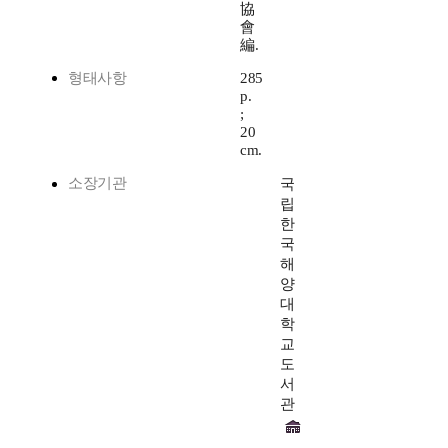
協
會
編.
형태사항
285
p.
;
20
cm.
소장기관
국
립
한
국
해
양
대
학
교
도
서
관