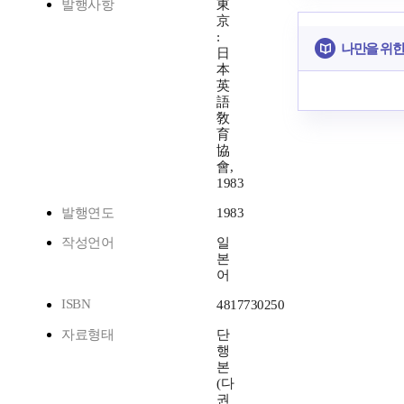
발행사항
東
京
:
나만을 위한
日
本
英
語
敎
育
協
會,
1983
발행연도
1983
작성언어
일
본
어
ISBN
4817730250
자료형태
단
행
본
(다
권