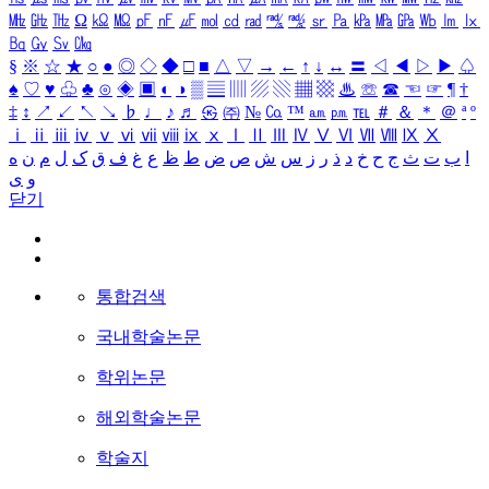
㎒
㎓
㎔
Ω
㏀
㏁
㎊
㎋
㎌
㏖
㏅
㎭
㎮
㎯
㏛
㎩
㎪
㎫
㎬
㏝
㏐
㏓
㏃
㏉
㏜
㏆
§
※
☆
★
○
●
◎
◇
◆
□
■
△
▽
→
←
↑
↓
↔
〓
◁
◀
▷
▶
♤
♠
♡
♥
♧
♣
⊙
◈
▣
◐
◑
▒
▤
▥
▨
▧
▦
▩
♨
☏
☎
☜
☞
¶
†
‡
↕
↗
↙
↖
↘
♭
♩
♪
♬
㉿
㈜
№
㏇
™
㏂
㏘
℡
＃
＆
＊
＠
ª
º
ⅰ
ⅱ
ⅲ
ⅳ
ⅴ
ⅵ
ⅶ
ⅷ
ⅸ
ⅹ
Ⅰ
Ⅱ
Ⅲ
Ⅳ
Ⅴ
Ⅵ
Ⅶ
Ⅷ
Ⅸ
Ⅹ
ا
ب
ت
ث
ج
ح
خ
د
ذ
ر
ز
س
ش
ص
ض
ط
ظ
ع
غ
ف
ق
ک
ل
م
ن
ه
و
ی
닫기
통합검색
국내학술논문
학위논문
해외학술논문
학술지