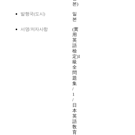
본)
발행국(도시)
일
본
서명/저자사항
(實
用
英
語
檢
定)1
級
全
問
題
集
/
1
/
日
本
英
語
敎
育