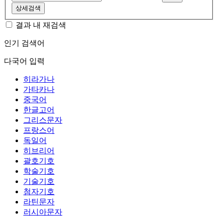
상세검색
결과 내 재검색
인기 검색어
다국어 입력
히라가나
가타카나
중국어
한글고어
그리스문자
프랑스어
독일어
히브리어
괄호기호
학술기호
기술기호
첨자기호
라틴문자
러시아문자