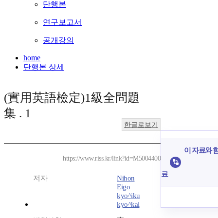
단행본
연구보고서
공개강의
home
단행본 상세
(實用英語檢定)1級全問題
集 . 1
한글로보기
이 자료와 함
https://www.riss.kr/link?id=M5004400
료
저자
Nihon
Eigo
kyo^iku
kyo^kai