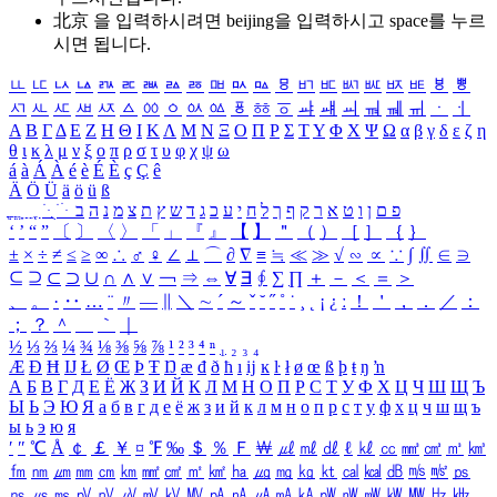
北京 을 입력하시려면
beijing
을 입력하시고 space를 누르
시면 됩니다.
ㅥ
ㅦ
ㅧ
ㅨ
ㅩ
ㅪ
ㅫ
ㅬ
ㅭ
ㅮ
ㅯ
ㅰ
ㅱ
ㅲ
ㅳ
ㅴ
ㅵ
ㅶ
ㅷ
ㅸ
ㅹ
ㅺ
ㅻ
ㅼ
ㅽ
ㅾ
ㅿ
ㆀ
ㆁ
ㆂ
ㆃ
ㆄ
ㆅ
ㆆ
ㆇ
ㆈ
ㆉ
ㆊ
ㆋ
ㆌ
ㆍ
ㆎ
Α
Β
Γ
Δ
Ε
Ζ
Η
Θ
Ι
Κ
Λ
Μ
Ν
Ξ
Ο
Π
Ρ
Σ
Τ
Υ
Φ
Χ
Ψ
Ω
α
β
γ
δ
ε
ζ
η
θ
ι
κ
λ
μ
ν
ξ
ο
π
ρ
σ
τ
υ
φ
χ
ψ
ω
á
à
Á
À
é
è
É
È
ç
Ç
ê
Ä
Ö
Ü
ä
ö
ü
ß
ְ
ֳ
ֲ
ֱ
ָ
ַ
ֵ
ֶ
ִ
ֹ
ּ
ֻ
ׂ
ׁ
ּ
ב
ה
נ
מ
צ
ת
ץ
ש
ד
ג
כ
ע
י
ח
ל
ך
ף
ק
ר
א
ט
ו
ן
ם
פ
‘
’
“
”
〔
〕
〈
〉
「
」
『
』
【
】
＂
（
）
［
］
｛
｝
±
×
÷
≠
≤
≥
∞
∴
♂
♀
∠
⊥
⌒
∂
∇
≡
≒
≪
≫
√
∽
∝
∵
∫
∬
∈
∋
⊆
⊇
⊂
⊃
∪
∩
∧
∨
￢
⇒
⇔
∀
∃
∮
∑
∏
＋
－
＜
＝
＞
、
。
·
‥
…
¨
〃
―
∥
＼
∼
´
～
ˇ
˘
˝
˚
˙
¸
˛
¡
¿
ː
！
＇
，
．
／
：
；
？
＾
＿
｀
｜
½
⅓
⅔
¼
¾
⅛
⅜
⅝
⅞
¹
²
³
⁴
ⁿ
₁
₂
₃
₄
Æ
Ð
Ħ
Ĳ
Ł
Ø
Œ
Þ
Ŧ
Ŋ
æ
đ
ð
ħ
ı
ĳ
ĸ
ŀ
ł
ø
œ
ß
þ
ŧ
ŋ
ŉ
А
Б
В
Г
Д
Е
Ё
Ж
З
И
Й
К
Л
М
Н
О
П
Р
С
Т
У
Ф
Х
Ц
Ч
Ш
Щ
Ъ
Ы
Ь
Э
Ю
Я
а
б
в
г
д
е
ё
ж
з
и
й
к
л
м
н
о
п
р
с
т
у
ф
х
ц
ч
ш
щ
ъ
ы
ь
э
ю
я
′
″
℃
Å
￠
￡
￥
¤
℉
‰
＄
％
Ｆ
￦
㎕
㎖
㎗
ℓ
㎘
㏄
㎣
㎤
㎥
㎦
㎙
㎚
㎛
㎜
㎝
㎞
㎟
㎠
㎡
㎢
㏊
㎍
㎎
㎏
㏏
㎈
㎉
㏈
㎧
㎨
㎰
㎱
㎲
㎳
㎴
㎵
㎶
㎷
㎸
㎹
㎀
㎁
㎂
㎃
㎄
㎺
㎻
㎽
㎾
㎿
㎐
㎑