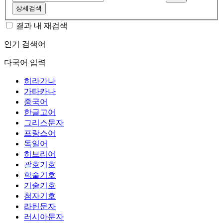
상세검색
결과 내 재검색
인기 검색어
다국어 입력
히라가나
가타카나
중국어
한글고어
그리스문자
프랑스어
독일어
히브리어
괄호기호
학술기호
기술기호
첨자기호
라틴문자
러시아문자