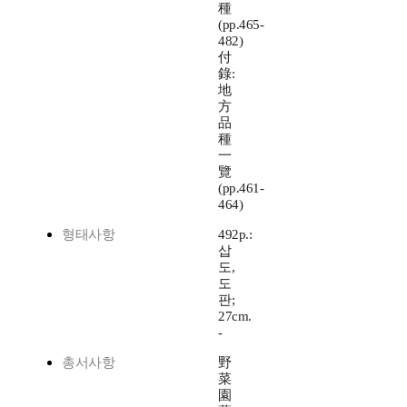
種
(pp.465-
482)
付
錄:
地
方
品
種
一
覽
(pp.461-
464)
형태사항
492p.:
삽
도,
도
판;
27cm.
-
총서사항
野
菜
園