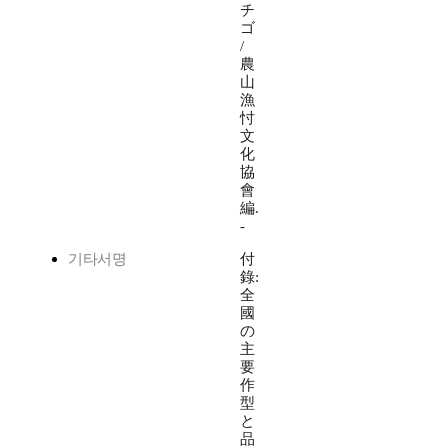
チ
ゴ
/
農
山
漁
忖
文
化
協
會
編.
-
기타서명
付
錄:
全
國
の
主
要
作
型
と
品