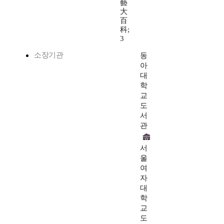
藝
大
百
科;
3
소장기관
동
아
대
학
교
도
서
관
서
울
여
자
대
학
교
도