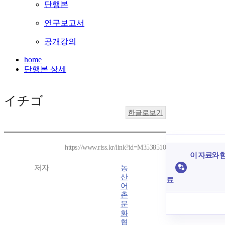
단행본
연구보고서
공개강의
home
단행본 상세
イチゴ
한글로보기
https://www.riss.kr/link?id=M3538510
이 자료와 함
저자
농
산
료
어
촌
문
화
협