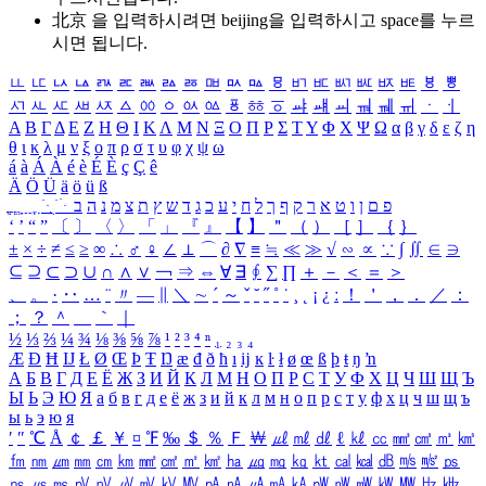
北京 을 입력하시려면
beijing
을 입력하시고 space를 누르
시면 됩니다.
ㅥ
ㅦ
ㅧ
ㅨ
ㅩ
ㅪ
ㅫ
ㅬ
ㅭ
ㅮ
ㅯ
ㅰ
ㅱ
ㅲ
ㅳ
ㅴ
ㅵ
ㅶ
ㅷ
ㅸ
ㅹ
ㅺ
ㅻ
ㅼ
ㅽ
ㅾ
ㅿ
ㆀ
ㆁ
ㆂ
ㆃ
ㆄ
ㆅ
ㆆ
ㆇ
ㆈ
ㆉ
ㆊ
ㆋ
ㆌ
ㆍ
ㆎ
Α
Β
Γ
Δ
Ε
Ζ
Η
Θ
Ι
Κ
Λ
Μ
Ν
Ξ
Ο
Π
Ρ
Σ
Τ
Υ
Φ
Χ
Ψ
Ω
α
β
γ
δ
ε
ζ
η
θ
ι
κ
λ
μ
ν
ξ
ο
π
ρ
σ
τ
υ
φ
χ
ψ
ω
á
à
Á
À
é
è
É
È
ç
Ç
ê
Ä
Ö
Ü
ä
ö
ü
ß
ְ
ֳ
ֲ
ֱ
ָ
ַ
ֵ
ֶ
ִ
ֹ
ּ
ֻ
ׂ
ׁ
ּ
ב
ה
נ
מ
צ
ת
ץ
ש
ד
ג
כ
ע
י
ח
ל
ך
ף
ק
ר
א
ט
ו
ן
ם
פ
‘
’
“
”
〔
〕
〈
〉
「
」
『
』
【
】
＂
（
）
［
］
｛
｝
±
×
÷
≠
≤
≥
∞
∴
♂
♀
∠
⊥
⌒
∂
∇
≡
≒
≪
≫
√
∽
∝
∵
∫
∬
∈
∋
⊆
⊇
⊂
⊃
∪
∩
∧
∨
￢
⇒
⇔
∀
∃
∮
∑
∏
＋
－
＜
＝
＞
、
。
·
‥
…
¨
〃
―
∥
＼
∼
´
～
ˇ
˘
˝
˚
˙
¸
˛
¡
¿
ː
！
＇
，
．
／
：
；
？
＾
＿
｀
｜
½
⅓
⅔
¼
¾
⅛
⅜
⅝
⅞
¹
²
³
⁴
ⁿ
₁
₂
₃
₄
Æ
Ð
Ħ
Ĳ
Ł
Ø
Œ
Þ
Ŧ
Ŋ
æ
đ
ð
ħ
ı
ĳ
ĸ
ŀ
ł
ø
œ
ß
þ
ŧ
ŋ
ŉ
А
Б
В
Г
Д
Е
Ё
Ж
З
И
Й
К
Л
М
Н
О
П
Р
С
Т
У
Ф
Х
Ц
Ч
Ш
Щ
Ъ
Ы
Ь
Э
Ю
Я
а
б
в
г
д
е
ё
ж
з
и
й
к
л
м
н
о
п
р
с
т
у
ф
х
ц
ч
ш
щ
ъ
ы
ь
э
ю
я
′
″
℃
Å
￠
￡
￥
¤
℉
‰
＄
％
Ｆ
￦
㎕
㎖
㎗
ℓ
㎘
㏄
㎣
㎤
㎥
㎦
㎙
㎚
㎛
㎜
㎝
㎞
㎟
㎠
㎡
㎢
㏊
㎍
㎎
㎏
㏏
㎈
㎉
㏈
㎧
㎨
㎰
㎱
㎲
㎳
㎴
㎵
㎶
㎷
㎸
㎹
㎀
㎁
㎂
㎃
㎄
㎺
㎻
㎽
㎾
㎿
㎐
㎑