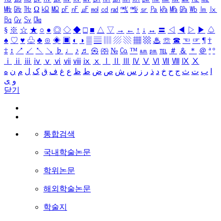
㎒
㎓
㎔
Ω
㏀
㏁
㎊
㎋
㎌
㏖
㏅
㎭
㎮
㎯
㏛
㎩
㎪
㎫
㎬
㏝
㏐
㏓
㏃
㏉
㏜
㏆
§
※
☆
★
○
●
◎
◇
◆
□
■
△
▽
→
←
↑
↓
↔
〓
◁
◀
▷
▶
♤
♠
♡
♥
♧
♣
⊙
◈
▣
◐
◑
▒
▤
▥
▨
▧
▦
▩
♨
☏
☎
☜
☞
¶
†
‡
↕
↗
↙
↖
↘
♭
♩
♪
♬
㉿
㈜
№
㏇
™
㏂
㏘
℡
＃
＆
＊
＠
ª
º
ⅰ
ⅱ
ⅲ
ⅳ
ⅴ
ⅵ
ⅶ
ⅷ
ⅸ
ⅹ
Ⅰ
Ⅱ
Ⅲ
Ⅳ
Ⅴ
Ⅵ
Ⅶ
Ⅷ
Ⅸ
Ⅹ
ا
ب
ت
ث
ج
ح
خ
د
ذ
ر
ز
س
ش
ص
ض
ط
ظ
ع
غ
ف
ق
ک
ل
م
ن
ه
و
ی
닫기
통합검색
국내학술논문
학위논문
해외학술논문
학술지