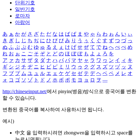
단위기호
일반기호
로마자
아랍어
あ
ぁ
か
が
さ
ざ
た
だ
な
は
ば
ぱ
ま
や
ゃ
ら
わ
ゎ
ん
い
ぃ
き
ぎ
し
じ
ち
ぢ
に
ひ
び
ぴ
み
り
う
ぅ
く
ぐ
す
ず
つ
づ
っ
ぬ
ふ
ぶ
ぷ
む
ゆ
ゅ
る
え
ぇ
け
げ
せ
ぜ
て
で
ね
へ
べ
ぺ
め
れ
お
ぉ
こ
ご
そ
ぞ
と
ど
の
ほ
ぼ
ぽ
も
よ
ょ
ろ
を
ア
ァ
カ
サ
ザ
タ
ダ
ナ
ハ
バ
パ
マ
ヤ
ャ
ラ
ワ
ヮ
ン
イ
ィ
キ
ギ
シ
ジ
チ
ヂ
ニ
ヒ
ビ
ピ
ミ
リ
ウ
ゥ
ク
グ
ス
ズ
ツ
ヅ
ッ
ヌ
フ
ブ
プ
ム
ユ
ュ
ル
エ
ェ
ケ
ゲ
セ
ゼ
テ
デ
ヘ
ベ
ペ
メ
レ
オ
ォ
コ
ゴ
ソ
ゾ
ト
ド
ノ
ホ
ボ
ポ
モ
ヨ
ョ
ロ
ヲ
―
http://chineseinput.net/
에서 pinyin(병음)방식으로 중국어를 변환
할 수 있습니다.
변환된 중국어를 복사하여 사용하시면 됩니다.
예시)
中文 을 입력하시려면
zhongwen
을 입력하시고 space를
누르시면됩니다.