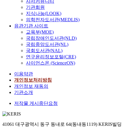
사서커뮤니티
기관회원
지식나눔(LOOK)
의학전자도서관(MEDLIS)
유관기관 사이트
교육부(MOE)
국립장애인도서관(NLD)
국립중앙도서관(NL)
국회도서관(NAL)
연구윤리정보포털(CRE)
사이언스온 (ScienceON)
이용약관
개인정보처리방침
개인정보 재동의
기관소개
저작물 게시중단요청
41061 대구광역시 동구 동내로 64(동내동1119) KERIS빌딩