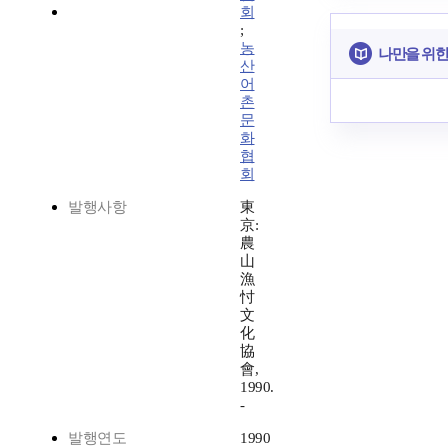
회
;
농
나만을 위한
산
어
촌
문
화
협
회
발행사항
東
京:
農
山
漁
忖
文
化
協
會,
1990.
-
발행연도
1990