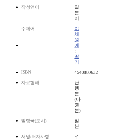
작성언어
일
본
어
주제어
야
채
원
예
;
딸
기
ISBN
4540880632
자료형태
단
행
본
(다
권
본)
발행국(도시)
일
본
서명/저자사항
イ