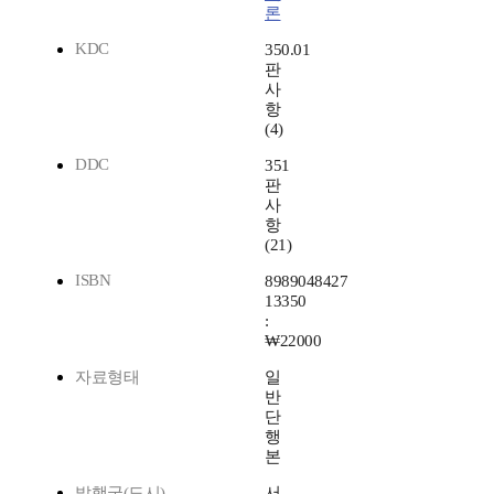
론
KDC
350.01
판
사
항
(4)
DDC
351
판
사
항
(21)
ISBN
8989048427
13350
:
₩22000
자료형태
일
반
단
행
본
발행국(도시)
서