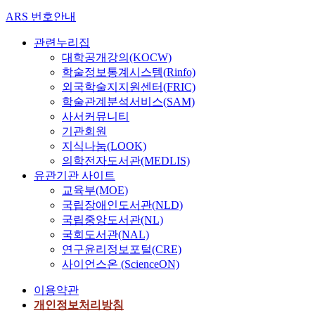
ARS 번호안내
관련누리집
대학공개강의(KOCW)
학술정보통계시스템(Rinfo)
외국학술지지원센터(FRIC)
학술관계분석서비스(SAM)
사서커뮤니티
기관회원
지식나눔(LOOK)
의학전자도서관(MEDLIS)
유관기관 사이트
교육부(MOE)
국립장애인도서관(NLD)
국립중앙도서관(NL)
국회도서관(NAL)
연구윤리정보포털(CRE)
사이언스온 (ScienceON)
이용약관
개인정보처리방침