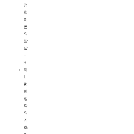
정
학
이
론
의
발
달
=
9
제
1
편
행
정
학
의
기
초