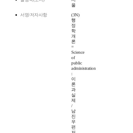
울
서명/저자사항
(3N)
행
정
학
개
론
=
Science
of
public
administration
:
이
론
과
실
제
/
남
진
우
편
저