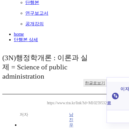
단행본
연구보고서
공개강의
home
단행본 상세
(3N)행정학개론 : 이론과 실
제 = Science of public
administration
한글로보기
이 자
료
https://www.riss.kr/link?id=M10259532
저자
남
진
우