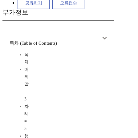
공유하기
오류접수
부가정보
목차 (Table of Contents)
목
차
머
리
말
=
3
차
례
=
5
행