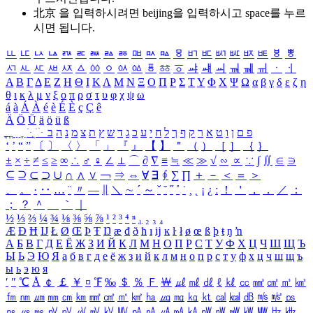
北京 을 입력하시려면
beijing
을 입력하시고 space를 누르
시면 됩니다.
ㅥ
ㅦ
ㅧ
ㅨ
ㅩ
ㅪ
ㅫ
ㅬ
ㅭ
ㅮ
ㅯ
ㅰ
ㅱ
ㅲ
ㅳ
ㅴ
ㅵ
ㅶ
ㅷ
ㅸ
ㅹ
ㅺ
ㅻ
ㅼ
ㅽ
ㅾ
ㅿ
ㆀ
ㆁ
ㆂ
ㆃ
ㆄ
ㆅ
ㆆ
ㆇ
ㆈ
ㆉ
ㆊ
ㆋ
ㆌ
ㆍ
ㆎ
Α
Β
Γ
Δ
Ε
Ζ
Η
Θ
Ι
Κ
Λ
Μ
Ν
Ξ
Ο
Π
Ρ
Σ
Τ
Υ
Φ
Χ
Ψ
Ω
α
β
γ
δ
ε
ζ
η
θ
ι
κ
λ
μ
ν
ξ
ο
π
ρ
σ
τ
υ
φ
χ
ψ
ω
á
à
Á
À
é
è
É
È
ç
Ç
ê
Ä
Ö
Ü
ä
ö
ü
ß
ְ
ֳ
ֲ
ֱ
ָ
ַ
ֵ
ֶ
ִ
ֹ
ּ
ֻ
ׂ
ׁ
ּ
ב
ה
נ
מ
צ
ת
ץ
ש
ד
ג
כ
ע
י
ח
ל
ך
ף
ק
ר
א
ט
ו
ן
ם
פ
‘
’
“
”
〔
〕
〈
〉
「
」
『
』
【
】
＂
（
）
［
］
｛
｝
±
×
÷
≠
≤
≥
∞
∴
♂
♀
∠
⊥
⌒
∂
∇
≡
≒
≪
≫
√
∽
∝
∵
∫
∬
∈
∋
⊆
⊇
⊂
⊃
∪
∩
∧
∨
￢
⇒
⇔
∀
∃
∮
∑
∏
＋
－
＜
＝
＞
、
。
·
‥
…
¨
〃
―
∥
＼
∼
´
～
ˇ
˘
˝
˚
˙
¸
˛
¡
¿
ː
！
＇
，
．
／
：
；
？
＾
＿
｀
｜
½
⅓
⅔
¼
¾
⅛
⅜
⅝
⅞
¹
²
³
⁴
ⁿ
₁
₂
₃
₄
Æ
Ð
Ħ
Ĳ
Ł
Ø
Œ
Þ
Ŧ
Ŋ
æ
đ
ð
ħ
ı
ĳ
ĸ
ŀ
ł
ø
œ
ß
þ
ŧ
ŋ
ŉ
А
Б
В
Г
Д
Е
Ё
Ж
З
И
Й
К
Л
М
Н
О
П
Р
С
Т
У
Ф
Х
Ц
Ч
Ш
Щ
Ъ
Ы
Ь
Э
Ю
Я
а
б
в
г
д
е
ё
ж
з
и
й
к
л
м
н
о
п
р
с
т
у
ф
х
ц
ч
ш
щ
ъ
ы
ь
э
ю
я
′
″
℃
Å
￠
￡
￥
¤
℉
‰
＄
％
Ｆ
￦
㎕
㎖
㎗
ℓ
㎘
㏄
㎣
㎤
㎥
㎦
㎙
㎚
㎛
㎜
㎝
㎞
㎟
㎠
㎡
㎢
㏊
㎍
㎎
㎏
㏏
㎈
㎉
㏈
㎧
㎨
㎰
㎱
㎲
㎳
㎴
㎵
㎶
㎷
㎸
㎹
㎀
㎁
㎂
㎃
㎄
㎺
㎻
㎽
㎾
㎿
㎐
㎑