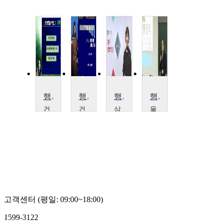
행정학개론
행정학개론
행정학개론
행정학개론
건
건
삼
울
국
국
육
산
대
대
대
대
학
학
학
학
교
교
교
교
이
소
김
이
향
순
명
병
수
창
희
철
고객센터 (평일: 09:00~18:00)
1599-3122