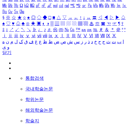
㎒
㎓
㎔
Ω
㏀
㏁
㎊
㎋
㎌
㏖
㏅
㎭
㎮
㎯
㏛
㎩
㎪
㎫
㎬
㏝
㏐
㏓
㏃
㏉
㏜
㏆
§
※
☆
★
○
●
◎
◇
◆
□
■
△
▽
→
←
↑
↓
↔
〓
◁
◀
▷
▶
♤
♠
♡
♥
♧
♣
⊙
◈
▣
◐
◑
▒
▤
▥
▨
▧
▦
▩
♨
☏
☎
☜
☞
¶
†
‡
↕
↗
↙
↖
↘
♭
♩
♪
♬
㉿
㈜
№
㏇
™
㏂
㏘
℡
＃
＆
＊
＠
ª
º
ⅰ
ⅱ
ⅲ
ⅳ
ⅴ
ⅵ
ⅶ
ⅷ
ⅸ
ⅹ
Ⅰ
Ⅱ
Ⅲ
Ⅳ
Ⅴ
Ⅵ
Ⅶ
Ⅷ
Ⅸ
Ⅹ
ا
ب
ت
ث
ج
ح
خ
د
ذ
ر
ز
س
ش
ص
ض
ط
ظ
ع
غ
ف
ق
ک
ل
م
ن
ه
و
ی
닫기
통합검색
국내학술논문
학위논문
해외학술논문
학술지