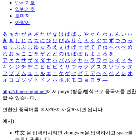
단위기호
일반기호
로마자
아랍어
あ
ぁ
か
が
さ
ざ
た
だ
な
は
ば
ぱ
ま
や
ゃ
ら
わ
ゎ
ん
い
ぃ
き
ぎ
し
じ
ち
ぢ
に
ひ
び
ぴ
み
り
う
ぅ
く
ぐ
す
ず
つ
づ
っ
ぬ
ふ
ぶ
ぷ
む
ゆ
ゅ
る
え
ぇ
け
げ
せ
ぜ
て
で
ね
へ
べ
ぺ
め
れ
お
ぉ
こ
ご
そ
ぞ
と
ど
の
ほ
ぼ
ぽ
も
よ
ょ
ろ
を
ア
ァ
カ
サ
ザ
タ
ダ
ナ
ハ
バ
パ
マ
ヤ
ャ
ラ
ワ
ヮ
ン
イ
ィ
キ
ギ
シ
ジ
チ
ヂ
ニ
ヒ
ビ
ピ
ミ
リ
ウ
ゥ
ク
グ
ス
ズ
ツ
ヅ
ッ
ヌ
フ
ブ
プ
ム
ユ
ュ
ル
エ
ェ
ケ
ゲ
セ
ゼ
テ
デ
ヘ
ベ
ペ
メ
レ
オ
ォ
コ
ゴ
ソ
ゾ
ト
ド
ノ
ホ
ボ
ポ
モ
ヨ
ョ
ロ
ヲ
―
http://chineseinput.net/
에서 pinyin(병음)방식으로 중국어를 변환
할 수 있습니다.
변환된 중국어를 복사하여 사용하시면 됩니다.
예시)
中文 을 입력하시려면
zhongwen
을 입력하시고 space를
누르시면됩니다.