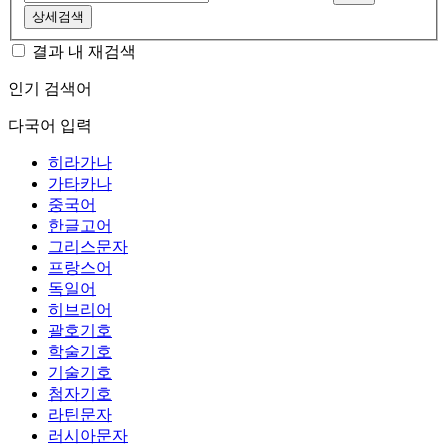
상세검색
결과 내 재검색
인기 검색어
다국어 입력
히라가나
가타카나
중국어
한글고어
그리스문자
프랑스어
독일어
히브리어
괄호기호
학술기호
기술기호
첨자기호
라틴문자
러시아문자