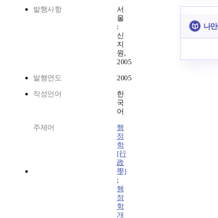
발행사항
서
울
나만
:
신
지
원,
2005
발행연도
2005
작성언어
한
국
어
주제어
행
정
학
[行
政
學]
;
행
정
학
개