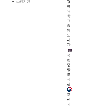
소장기관
경
북
대
학
교
중
앙
도
서
관
국
립
중
앙
도
서
관
조
선
대