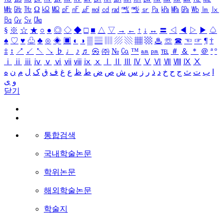
㎒
㎓
㎔
Ω
㏀
㏁
㎊
㎋
㎌
㏖
㏅
㎭
㎮
㎯
㏛
㎩
㎪
㎫
㎬
㏝
㏐
㏓
㏃
㏉
㏜
㏆
§
※
☆
★
○
●
◎
◇
◆
□
■
△
▽
→
←
↑
↓
↔
〓
◁
◀
▷
▶
♤
♠
♡
♥
♧
♣
⊙
◈
▣
◐
◑
▒
▤
▥
▨
▧
▦
▩
♨
☏
☎
☜
☞
¶
†
‡
↕
↗
↙
↖
↘
♭
♩
♪
♬
㉿
㈜
№
㏇
™
㏂
㏘
℡
＃
＆
＊
＠
ª
º
ⅰ
ⅱ
ⅲ
ⅳ
ⅴ
ⅵ
ⅶ
ⅷ
ⅸ
ⅹ
Ⅰ
Ⅱ
Ⅲ
Ⅳ
Ⅴ
Ⅵ
Ⅶ
Ⅷ
Ⅸ
Ⅹ
ا
ب
ت
ث
ج
ح
خ
د
ذ
ر
ز
س
ش
ص
ض
ط
ظ
ع
غ
ف
ق
ک
ل
م
ن
ه
و
ی
닫기
통합검색
국내학술논문
학위논문
해외학술논문
학술지