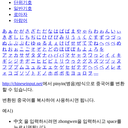
단위기호
일반기호
로마자
아랍어
あ
ぁ
か
が
さ
ざ
た
だ
な
は
ば
ぱ
ま
や
ゃ
ら
わ
ゎ
ん
い
ぃ
き
ぎ
し
じ
ち
ぢ
に
ひ
び
ぴ
み
り
う
ぅ
く
ぐ
す
ず
つ
づ
っ
ぬ
ふ
ぶ
ぷ
む
ゆ
ゅ
る
え
ぇ
け
げ
せ
ぜ
て
で
ね
へ
べ
ぺ
め
れ
お
ぉ
こ
ご
そ
ぞ
と
ど
の
ほ
ぼ
ぽ
も
よ
ょ
ろ
を
ア
ァ
カ
サ
ザ
タ
ダ
ナ
ハ
バ
パ
マ
ヤ
ャ
ラ
ワ
ヮ
ン
イ
ィ
キ
ギ
シ
ジ
チ
ヂ
ニ
ヒ
ビ
ピ
ミ
リ
ウ
ゥ
ク
グ
ス
ズ
ツ
ヅ
ッ
ヌ
フ
ブ
プ
ム
ユ
ュ
ル
エ
ェ
ケ
ゲ
セ
ゼ
テ
デ
ヘ
ベ
ペ
メ
レ
オ
ォ
コ
ゴ
ソ
ゾ
ト
ド
ノ
ホ
ボ
ポ
モ
ヨ
ョ
ロ
ヲ
―
http://chineseinput.net/
에서 pinyin(병음)방식으로 중국어를 변환
할 수 있습니다.
변환된 중국어를 복사하여 사용하시면 됩니다.
예시)
中文 을 입력하시려면
zhongwen
을 입력하시고 space를
누르시면됩니다.