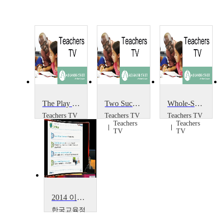
The Play Project
Two Successful Projects
Whole-School Portrait Project
Teachers TV
Teachers TV
Teachers TV
Teachers
Teachers
Teachers
TV
TV
TV
2014 이러닝 국제 콘퍼런스 : What is the Lessons from Education Support Project~
한국교육정