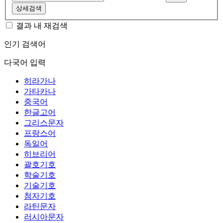
상세검색
결과 내 재검색
인기 검색어
다국어 입력
히라가나
가타카나
중국어
한글고어
그리스문자
프랑스어
독일어
히브리어
괄호기호
학술기호
기술기호
첨자기호
라틴문자
러시아문자