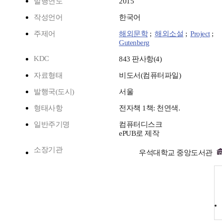
발행연도
2015
작성언어
한국어
주제어
해외문학
;
해외소설
;
Project
;
Gutenberg
KDC
843 판사항(4)
자료형태
비도서(컴퓨터파일)
발행국(도시)
서울
형태사항
전자책 1책: 천연색.
일반주기명
컴퓨터디스크
ePUB로 제작
소장기관
우석대학교 중앙도서관