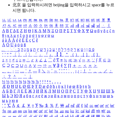
北京 을 입력하시려면
beijing
을 입력하시고 space를 누르
시면 됩니다.
ㅥ
ㅦ
ㅧ
ㅨ
ㅩ
ㅪ
ㅫ
ㅬ
ㅭ
ㅮ
ㅯ
ㅰ
ㅱ
ㅲ
ㅳ
ㅴ
ㅵ
ㅶ
ㅷ
ㅸ
ㅹ
ㅺ
ㅻ
ㅼ
ㅽ
ㅾ
ㅿ
ㆀ
ㆁ
ㆂ
ㆃ
ㆄ
ㆅ
ㆆ
ㆇ
ㆈ
ㆉ
ㆊ
ㆋ
ㆌ
ㆍ
ㆎ
Α
Β
Γ
Δ
Ε
Ζ
Η
Θ
Ι
Κ
Λ
Μ
Ν
Ξ
Ο
Π
Ρ
Σ
Τ
Υ
Φ
Χ
Ψ
Ω
α
β
γ
δ
ε
ζ
η
θ
ι
κ
λ
μ
ν
ξ
ο
π
ρ
σ
τ
υ
φ
χ
ψ
ω
á
à
Á
À
é
è
É
È
ç
Ç
ê
Ä
Ö
Ü
ä
ö
ü
ß
ְ
ֳ
ֲ
ֱ
ָ
ַ
ֵ
ֶ
ִ
ֹ
ּ
ֻ
ׂ
ׁ
ּ
ב
ה
נ
מ
צ
ת
ץ
ש
ד
ג
כ
ע
י
ח
ל
ך
ף
ק
ר
א
ט
ו
ן
ם
פ
‘
’
“
”
〔
〕
〈
〉
「
」
『
』
【
】
＂
（
）
［
］
｛
｝
±
×
÷
≠
≤
≥
∞
∴
♂
♀
∠
⊥
⌒
∂
∇
≡
≒
≪
≫
√
∽
∝
∵
∫
∬
∈
∋
⊆
⊇
⊂
⊃
∪
∩
∧
∨
￢
⇒
⇔
∀
∃
∮
∑
∏
＋
－
＜
＝
＞
、
。
·
‥
…
¨
〃
―
∥
＼
∼
´
～
ˇ
˘
˝
˚
˙
¸
˛
¡
¿
ː
！
＇
，
．
／
：
；
？
＾
＿
｀
｜
½
⅓
⅔
¼
¾
⅛
⅜
⅝
⅞
¹
²
³
⁴
ⁿ
₁
₂
₃
₄
Æ
Ð
Ħ
Ĳ
Ł
Ø
Œ
Þ
Ŧ
Ŋ
æ
đ
ð
ħ
ı
ĳ
ĸ
ŀ
ł
ø
œ
ß
þ
ŧ
ŋ
ŉ
А
Б
В
Г
Д
Е
Ё
Ж
З
И
Й
К
Л
М
Н
О
П
Р
С
Т
У
Ф
Х
Ц
Ч
Ш
Щ
Ъ
Ы
Ь
Э
Ю
Я
а
б
в
г
д
е
ё
ж
з
и
й
к
л
м
н
о
п
р
с
т
у
ф
х
ц
ч
ш
щ
ъ
ы
ь
э
ю
я
′
″
℃
Å
￠
￡
￥
¤
℉
‰
＄
％
Ｆ
￦
㎕
㎖
㎗
ℓ
㎘
㏄
㎣
㎤
㎥
㎦
㎙
㎚
㎛
㎜
㎝
㎞
㎟
㎠
㎡
㎢
㏊
㎍
㎎
㎏
㏏
㎈
㎉
㏈
㎧
㎨
㎰
㎱
㎲
㎳
㎴
㎵
㎶
㎷
㎸
㎹
㎀
㎁
㎂
㎃
㎄
㎺
㎻
㎽
㎾
㎿
㎐
㎑