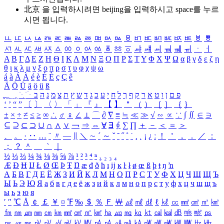
北京 을 입력하시려면
beijing
을 입력하시고 space를 누르
시면 됩니다.
ㅥ
ㅦ
ㅧ
ㅨ
ㅩ
ㅪ
ㅫ
ㅬ
ㅭ
ㅮ
ㅯ
ㅰ
ㅱ
ㅲ
ㅳ
ㅴ
ㅵ
ㅶ
ㅷ
ㅸ
ㅹ
ㅺ
ㅻ
ㅼ
ㅽ
ㅾ
ㅿ
ㆀ
ㆁ
ㆂ
ㆃ
ㆄ
ㆅ
ㆆ
ㆇ
ㆈ
ㆉ
ㆊ
ㆋ
ㆌ
ㆍ
ㆎ
Α
Β
Γ
Δ
Ε
Ζ
Η
Θ
Ι
Κ
Λ
Μ
Ν
Ξ
Ο
Π
Ρ
Σ
Τ
Υ
Φ
Χ
Ψ
Ω
α
β
γ
δ
ε
ζ
η
θ
ι
κ
λ
μ
ν
ξ
ο
π
ρ
σ
τ
υ
φ
χ
ψ
ω
á
à
Á
À
é
è
É
È
ç
Ç
ê
Ä
Ö
Ü
ä
ö
ü
ß
ְ
ֳ
ֲ
ֱ
ָ
ַ
ֵ
ֶ
ִ
ֹ
ּ
ֻ
ׂ
ׁ
ּ
ב
ה
נ
מ
צ
ת
ץ
ש
ד
ג
כ
ע
י
ח
ל
ך
ף
ק
ר
א
ט
ו
ן
ם
פ
‘
’
“
”
〔
〕
〈
〉
「
」
『
』
【
】
＂
（
）
［
］
｛
｝
±
×
÷
≠
≤
≥
∞
∴
♂
♀
∠
⊥
⌒
∂
∇
≡
≒
≪
≫
√
∽
∝
∵
∫
∬
∈
∋
⊆
⊇
⊂
⊃
∪
∩
∧
∨
￢
⇒
⇔
∀
∃
∮
∑
∏
＋
－
＜
＝
＞
、
。
·
‥
…
¨
〃
―
∥
＼
∼
´
～
ˇ
˘
˝
˚
˙
¸
˛
¡
¿
ː
！
＇
，
．
／
：
；
？
＾
＿
｀
｜
½
⅓
⅔
¼
¾
⅛
⅜
⅝
⅞
¹
²
³
⁴
ⁿ
₁
₂
₃
₄
Æ
Ð
Ħ
Ĳ
Ł
Ø
Œ
Þ
Ŧ
Ŋ
æ
đ
ð
ħ
ı
ĳ
ĸ
ŀ
ł
ø
œ
ß
þ
ŧ
ŋ
ŉ
А
Б
В
Г
Д
Е
Ё
Ж
З
И
Й
К
Л
М
Н
О
П
Р
С
Т
У
Ф
Х
Ц
Ч
Ш
Щ
Ъ
Ы
Ь
Э
Ю
Я
а
б
в
г
д
е
ё
ж
з
и
й
к
л
м
н
о
п
р
с
т
у
ф
х
ц
ч
ш
щ
ъ
ы
ь
э
ю
я
′
″
℃
Å
￠
￡
￥
¤
℉
‰
＄
％
Ｆ
￦
㎕
㎖
㎗
ℓ
㎘
㏄
㎣
㎤
㎥
㎦
㎙
㎚
㎛
㎜
㎝
㎞
㎟
㎠
㎡
㎢
㏊
㎍
㎎
㎏
㏏
㎈
㎉
㏈
㎧
㎨
㎰
㎱
㎲
㎳
㎴
㎵
㎶
㎷
㎸
㎹
㎀
㎁
㎂
㎃
㎄
㎺
㎻
㎽
㎾
㎿
㎐
㎑