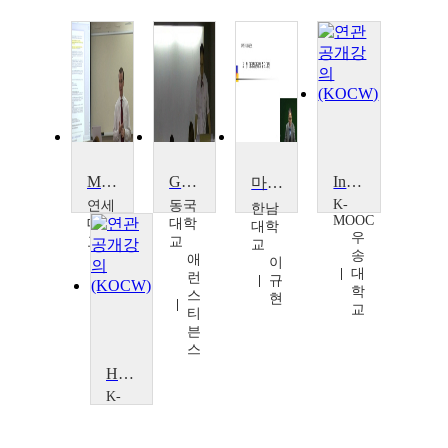
Marketing
Global Marketing
Internet Marketing
마케팅관리(Marketing Management)
K-
연세
동국
한남
MOOC
대학
대학
대학
우
교
교
교
송
션
애
이
대
와
런
규
학
츠
스
현
교
티
븐
스
Hospitality Marketing
K-
MOOC
우송대학
교 Dr.