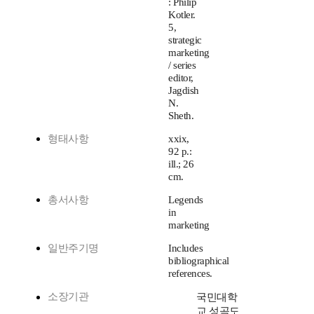
: Philip
Kotler.
5,
strategic
marketing
/ series
editor,
Jagdish
N.
Sheth.
형태사항
xxix,
92 p.:
ill.; 26
cm.
총서사항
Legends
in
marketing
일반주기명
Includes
bibliographical
references.
소장기관
국민대학
교 성곡도