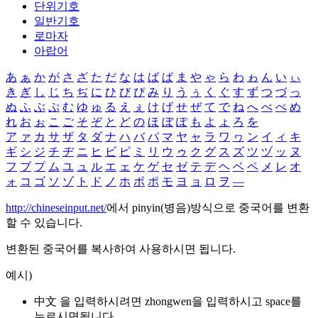
단위기호
일반기호
로마자
아랍어
あ
ぁ
か
が
さ
ざ
た
だ
な
は
ば
ぱ
ま
や
ゃ
ら
わ
ゎ
ん
い
ぃ
き
ぎ
し
じ
ち
ぢ
に
ひ
び
ぴ
み
り
う
ぅ
く
ぐ
す
ず
つ
づ
っ
ぬ
ふ
ぶ
ぷ
む
ゆ
ゅ
る
え
ぇ
け
げ
せ
ぜ
て
で
ね
へ
べ
ぺ
め
れ
お
ぉ
こ
ご
そ
ぞ
と
ど
の
ほ
ぼ
ぽ
も
よ
ょ
ろ
を
ア
ァ
カ
サ
ザ
タ
ダ
ナ
ハ
バ
パ
マ
ヤ
ャ
ラ
ワ
ヮ
ン
イ
ィ
キ
ギ
シ
ジ
チ
ヂ
ニ
ヒ
ビ
ピ
ミ
リ
ウ
ゥ
ク
グ
ス
ズ
ツ
ヅ
ッ
ヌ
フ
ブ
プ
ム
ユ
ュ
ル
エ
ェ
ケ
ゲ
セ
ゼ
テ
デ
ヘ
ベ
ペ
メ
レ
オ
ォ
コ
ゴ
ソ
ゾ
ト
ド
ノ
ホ
ボ
ポ
モ
ヨ
ョ
ロ
ヲ
―
http://chineseinput.net/
에서 pinyin(병음)방식으로 중국어를 변환
할 수 있습니다.
변환된 중국어를 복사하여 사용하시면 됩니다.
예시)
中文 을 입력하시려면
zhongwen
을 입력하시고 space를
누르시면됩니다.