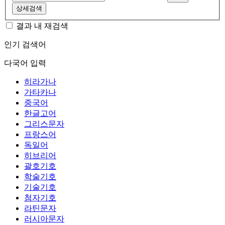
상세검색
결과 내 재검색
인기 검색어
다국어 입력
히라가나
가타카나
중국어
한글고어
그리스문자
프랑스어
독일어
히브리어
괄호기호
학술기호
기술기호
첨자기호
라틴문자
러시아문자