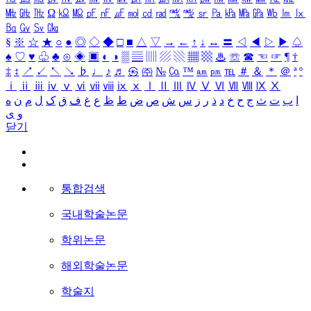
㎒
㎓
㎔
Ω
㏀
㏁
㎊
㎋
㎌
㏖
㏅
㎭
㎮
㎯
㏛
㎩
㎪
㎫
㎬
㏝
㏐
㏓
㏃
㏉
㏜
㏆
§
※
☆
★
○
●
◎
◇
◆
□
■
△
▽
→
←
↑
↓
↔
〓
◁
◀
▷
▶
♤
♠
♡
♥
♧
♣
⊙
◈
▣
◐
◑
▒
▤
▥
▨
▧
▦
▩
♨
☏
☎
☜
☞
¶
†
‡
↕
↗
↙
↖
↘
♭
♩
♪
♬
㉿
㈜
№
㏇
™
㏂
㏘
℡
＃
＆
＊
＠
ª
º
ⅰ
ⅱ
ⅲ
ⅳ
ⅴ
ⅵ
ⅶ
ⅷ
ⅸ
ⅹ
Ⅰ
Ⅱ
Ⅲ
Ⅳ
Ⅴ
Ⅵ
Ⅶ
Ⅷ
Ⅸ
Ⅹ
ا
ب
ت
ث
ج
ح
خ
د
ذ
ر
ز
س
ش
ص
ض
ط
ظ
ع
غ
ف
ق
ک
ل
م
ن
ه
و
ی
닫기
통합검색
국내학술논문
학위논문
해외학술논문
학술지