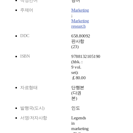
작성언어
영어
주제어
Marketing
;
Marketing
research
DDC
658.80092
판사항
(23)
ISBN
9788132105190
(hbk. :
9 vol.
set):
￡80.00
자료형태
단행본
(다권
본)
발행국(도시)
인도
서명/저자사항
Legends
in
marketing