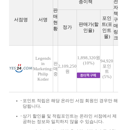
전
종이책
자
판
책
매
포인
서점명
서명
구
현
판매가(할
트(포
매
정가
황
인율)
인트
링
몰)
크
1,898,320원
Legends
94,920
(10%)
in
판
2,109,250
포인
Marketing:
매
원
트
Philip
중
(5%)
Kotler
포인트 적립은 해당 온라인 서점 회원인 경우만 해
당됩니다.
상기 할인율 및 적립포인트는 온라인 서점에서 제
공하는 정보와 일치하지 않을 수 있습니다.