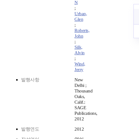
N
;
Urban,
Glen
;
Roberts,
John
;
Silk,
Alvin
;
Wind,
Jerry
발행사항
New
Delhi ;
Thousand
Oaks,
Calif.:
SAGE
Publications,
2012
발행연도
2012