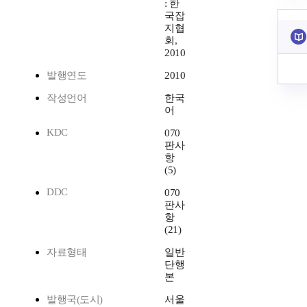
: 한
국잡
지협
회,
2010
발행연도
2010
작성언어
한국
어
KDC
070
판사
항
(5)
DDC
070
판사
항
(21)
자료형태
일반
단행
본
발행국(도시)
서울