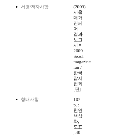
서명/저자사항
(2009)
서울
매거
진페
어
결과
보고
서 =
2009
Seoul
magazine
fair /
한국
잡지
협회
[편]
형태사항
107
p. :
천연
색삽
화,
도표
; 30