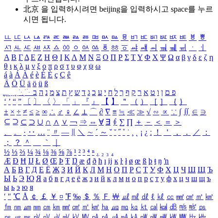
北京 을 입력하시려면
beijing
을 입력하시고 space를 누르
시면 됩니다.
ㅥ
ㅦ
ㅧ
ㅨ
ㅩ
ㅪ
ㅫ
ㅬ
ㅭ
ㅮ
ㅯ
ㅰ
ㅱ
ㅲ
ㅳ
ㅴ
ㅵ
ㅶ
ㅷ
ㅸ
ㅹ
ㅺ
ㅻ
ㅼ
ㅽ
ㅾ
ㅿ
ㆀ
ㆁ
ㆂ
ㆃ
ㆄ
ㆅ
ㆆ
ㆇ
ㆈ
ㆉ
ㆊ
ㆋ
ㆌ
ㆍ
ㆎ
Α
Β
Γ
Δ
Ε
Ζ
Η
Θ
Ι
Κ
Λ
Μ
Ν
Ξ
Ο
Π
Ρ
Σ
Τ
Υ
Φ
Χ
Ψ
Ω
α
β
γ
δ
ε
ζ
η
θ
ι
κ
λ
μ
ν
ξ
ο
π
ρ
σ
τ
υ
φ
χ
ψ
ω
á
à
Á
À
é
è
É
È
ç
Ç
ê
Ä
Ö
Ü
ä
ö
ü
ß
ְ
ֳ
ֲ
ֱ
ָ
ַ
ֵ
ֶ
ִ
ֹ
ּ
ֻ
ׂ
ׁ
ּ
ב
ה
נ
מ
צ
ת
ץ
ש
ד
ג
כ
ע
י
ח
ל
ך
ף
ק
ר
א
ט
ו
ן
ם
פ
‘
’
“
”
〔
〕
〈
〉
「
」
『
』
【
】
＂
（
）
［
］
｛
｝
±
×
÷
≠
≤
≥
∞
∴
♂
♀
∠
⊥
⌒
∂
∇
≡
≒
≪
≫
√
∽
∝
∵
∫
∬
∈
∋
⊆
⊇
⊂
⊃
∪
∩
∧
∨
￢
⇒
⇔
∀
∃
∮
∑
∏
＋
－
＜
＝
＞
、
。
·
‥
…
¨
〃
―
∥
＼
∼
´
～
ˇ
˘
˝
˚
˙
¸
˛
¡
¿
ː
！
＇
，
．
／
：
；
？
＾
＿
｀
｜
½
⅓
⅔
¼
¾
⅛
⅜
⅝
⅞
¹
²
³
⁴
ⁿ
₁
₂
₃
₄
Æ
Ð
Ħ
Ĳ
Ł
Ø
Œ
Þ
Ŧ
Ŋ
æ
đ
ð
ħ
ı
ĳ
ĸ
ŀ
ł
ø
œ
ß
þ
ŧ
ŋ
ŉ
А
Б
В
Г
Д
Е
Ё
Ж
З
И
Й
К
Л
М
Н
О
П
Р
С
Т
У
Ф
Х
Ц
Ч
Ш
Щ
Ъ
Ы
Ь
Э
Ю
Я
а
б
в
г
д
е
ё
ж
з
и
й
к
л
м
н
о
п
р
с
т
у
ф
х
ц
ч
ш
щ
ъ
ы
ь
э
ю
я
′
″
℃
Å
￠
￡
￥
¤
℉
‰
＄
％
Ｆ
￦
㎕
㎖
㎗
ℓ
㎘
㏄
㎣
㎤
㎥
㎦
㎙
㎚
㎛
㎜
㎝
㎞
㎟
㎠
㎡
㎢
㏊
㎍
㎎
㎏
㏏
㎈
㎉
㏈
㎧
㎨
㎰
㎱
㎲
㎳
㎴
㎵
㎶
㎷
㎸
㎹
㎀
㎁
㎂
㎃
㎄
㎺
㎻
㎽
㎾
㎿
㎐
㎑