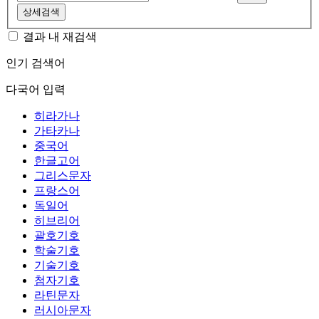
상세검색
결과 내 재검색
인기 검색어
다국어 입력
히라가나
가타카나
중국어
한글고어
그리스문자
프랑스어
독일어
히브리어
괄호기호
학술기호
기술기호
첨자기호
라틴문자
러시아문자