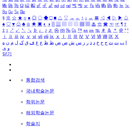
㎒
㎓
㎔
Ω
㏀
㏁
㎊
㎋
㎌
㏖
㏅
㎭
㎮
㎯
㏛
㎩
㎪
㎫
㎬
㏝
㏐
㏓
㏃
㏉
㏜
㏆
§
※
☆
★
○
●
◎
◇
◆
□
■
△
▽
→
←
↑
↓
↔
〓
◁
◀
▷
▶
♤
♠
♡
♥
♧
♣
⊙
◈
▣
◐
◑
▒
▤
▥
▨
▧
▦
▩
♨
☏
☎
☜
☞
¶
†
‡
↕
↗
↙
↖
↘
♭
♩
♪
♬
㉿
㈜
№
㏇
™
㏂
㏘
℡
＃
＆
＊
＠
ª
º
ⅰ
ⅱ
ⅲ
ⅳ
ⅴ
ⅵ
ⅶ
ⅷ
ⅸ
ⅹ
Ⅰ
Ⅱ
Ⅲ
Ⅳ
Ⅴ
Ⅵ
Ⅶ
Ⅷ
Ⅸ
Ⅹ
ا
ب
ت
ث
ج
ح
خ
د
ذ
ر
ز
س
ش
ص
ض
ط
ظ
ع
غ
ف
ق
ک
ل
م
ن
ه
و
ی
닫기
통합검색
국내학술논문
학위논문
해외학술논문
학술지