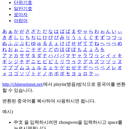
단위기호
일반기호
로마자
아랍어
あ
ぁ
か
が
さ
ざ
た
だ
な
は
ば
ぱ
ま
や
ゃ
ら
わ
ゎ
ん
い
ぃ
き
ぎ
し
じ
ち
ぢ
に
ひ
び
ぴ
み
り
う
ぅ
く
ぐ
す
ず
つ
づ
っ
ぬ
ふ
ぶ
ぷ
む
ゆ
ゅ
る
え
ぇ
け
げ
せ
ぜ
て
で
ね
へ
べ
ぺ
め
れ
お
ぉ
こ
ご
そ
ぞ
と
ど
の
ほ
ぼ
ぽ
も
よ
ょ
ろ
を
ア
ァ
カ
サ
ザ
タ
ダ
ナ
ハ
バ
パ
マ
ヤ
ャ
ラ
ワ
ヮ
ン
イ
ィ
キ
ギ
シ
ジ
チ
ヂ
ニ
ヒ
ビ
ピ
ミ
リ
ウ
ゥ
ク
グ
ス
ズ
ツ
ヅ
ッ
ヌ
フ
ブ
プ
ム
ユ
ュ
ル
エ
ェ
ケ
ゲ
セ
ゼ
テ
デ
ヘ
ベ
ペ
メ
レ
オ
ォ
コ
ゴ
ソ
ゾ
ト
ド
ノ
ホ
ボ
ポ
モ
ヨ
ョ
ロ
ヲ
―
http://chineseinput.net/
에서 pinyin(병음)방식으로 중국어를 변환
할 수 있습니다.
변환된 중국어를 복사하여 사용하시면 됩니다.
예시)
中文 을 입력하시려면
zhongwen
을 입력하시고 space를
누르시면됩니다.