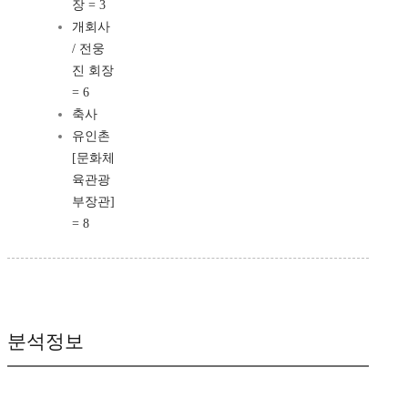
장 = 3
개회사
/ 전웅
진 회장
= 6
축사
유인촌
[문화체
육관광
부장관]
= 8
분석정보