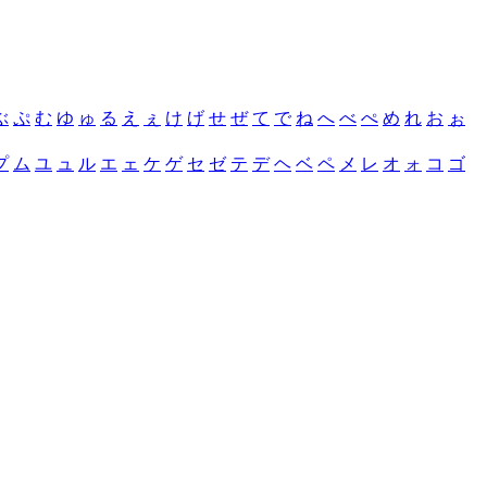
ぶ
ぷ
む
ゆ
ゅ
る
え
ぇ
け
げ
せ
ぜ
て
で
ね
へ
べ
ぺ
め
れ
お
ぉ
プ
ム
ユ
ュ
ル
エ
ェ
ケ
ゲ
セ
ゼ
テ
デ
ヘ
ベ
ペ
メ
レ
オ
ォ
コ
ゴ