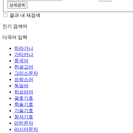
상세검색
결과 내 재검색
인기 검색어
다국어 입력
히라가나
가타카나
중국어
한글고어
그리스문자
프랑스어
독일어
히브리어
괄호기호
학술기호
기술기호
첨자기호
라틴문자
러시아문자