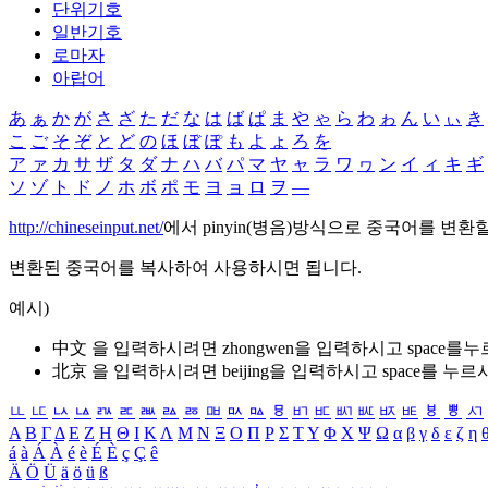
단위기호
일반기호
로마자
아랍어
あ
ぁ
か
が
さ
ざ
た
だ
な
は
ば
ぱ
ま
や
ゃ
ら
わ
ゎ
ん
い
ぃ
き
こ
ご
そ
ぞ
と
ど
の
ほ
ぼ
ぽ
も
よ
ょ
ろ
を
ア
ァ
カ
サ
ザ
タ
ダ
ナ
ハ
バ
パ
マ
ヤ
ャ
ラ
ワ
ヮ
ン
イ
ィ
キ
ギ
ソ
ゾ
ト
ド
ノ
ホ
ボ
ポ
モ
ヨ
ョ
ロ
ヲ
―
http://chineseinput.net/
에서 pinyin(병음)방식으로 중국어를 변환
변환된 중국어를 복사하여 사용하시면 됩니다.
예시)
中文 을 입력하시려면
zhongwen
을 입력하시고 space를
北京 을 입력하시려면
beijing
을 입력하시고 space를 누르
ㅥ
ㅦ
ㅧ
ㅨ
ㅩ
ㅪ
ㅫ
ㅬ
ㅭ
ㅮ
ㅯ
ㅰ
ㅱ
ㅲ
ㅳ
ㅴ
ㅵ
ㅶ
ㅷ
ㅸ
ㅹ
ㅺ
Α
Β
Γ
Δ
Ε
Ζ
Η
Θ
Ι
Κ
Λ
Μ
Ν
Ξ
Ο
Π
Ρ
Σ
Τ
Υ
Φ
Χ
Ψ
Ω
α
β
γ
δ
ε
ζ
η
á
à
Á
À
é
è
É
È
ç
Ç
ê
Ä
Ö
Ü
ä
ö
ü
ß