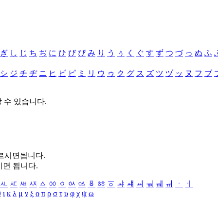
ぎ
し
じ
ち
ぢ
に
ひ
び
ぴ
み
り
う
ぅ
く
ぐ
す
ず
つ
づ
っ
ぬ
ふ
シ
ジ
チ
ヂ
ニ
ヒ
ビ
ピ
ミ
リ
ウ
ゥ
ク
グ
ス
ズ
ツ
ヅ
ッ
ヌ
フ
ブ
할 수 있습니다.
누르시면됩니다.
시면 됩니다.
ㅻ
ㅼ
ㅽ
ㅾ
ㅿ
ㆀ
ㆁ
ㆂ
ㆃ
ㆄ
ㆅ
ㆆ
ㆇ
ㆈ
ㆉ
ㆊ
ㆋ
ㆌ
ㆍ
ㆎ
θ
ι
κ
λ
μ
ν
ξ
ο
π
ρ
σ
τ
υ
φ
χ
ψ
ω