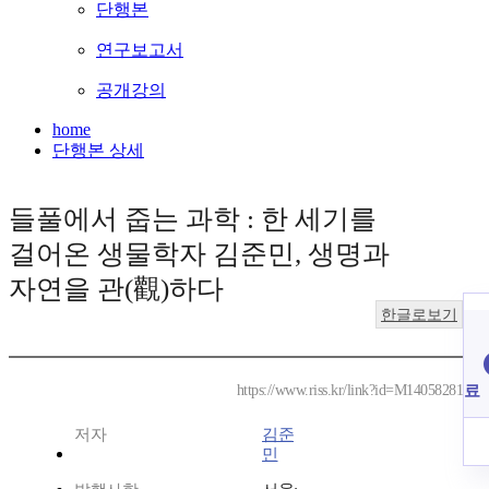
단행본
연구보고서
공개강의
home
단행본 상세
들풀에서 줍는 과학 : 한 세기를
걸어온 생물학자 김준민, 생명과
자연을 관(觀)하다
한글로보기
료
https://www.riss.kr/link?id=M14058281
저자
김준
민