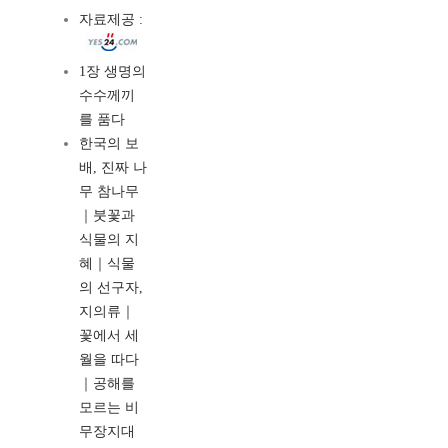
자료제공 :
1장 생명의
수수께끼
를 품다
한국의 보
배, 진짜 나
무 참나무
｜붓꽃과
식물의 지
혜｜식물
의 선구자,
지의류｜
꽃에서 세
월을 따다
｜공해를
모르는 비
무장지대