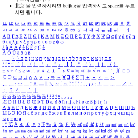
北京 을 입력하시려면
beijing
을 입력하시고 space를 누르
시면 됩니다.
ㅥ
ㅦ
ㅧ
ㅨ
ㅩ
ㅪ
ㅫ
ㅬ
ㅭ
ㅮ
ㅯ
ㅰ
ㅱ
ㅲ
ㅳ
ㅴ
ㅵ
ㅶ
ㅷ
ㅸ
ㅹ
ㅺ
ㅻ
ㅼ
ㅽ
ㅾ
ㅿ
ㆀ
ㆁ
ㆂ
ㆃ
ㆄ
ㆅ
ㆆ
ㆇ
ㆈ
ㆉ
ㆊ
ㆋ
ㆌ
ㆍ
ㆎ
Α
Β
Γ
Δ
Ε
Ζ
Η
Θ
Ι
Κ
Λ
Μ
Ν
Ξ
Ο
Π
Ρ
Σ
Τ
Υ
Φ
Χ
Ψ
Ω
α
β
γ
δ
ε
ζ
η
θ
ι
κ
λ
μ
ν
ξ
ο
π
ρ
σ
τ
υ
φ
χ
ψ
ω
á
à
Á
À
é
è
É
È
ç
Ç
ê
Ä
Ö
Ü
ä
ö
ü
ß
ְ
ֳ
ֲ
ֱ
ָ
ַ
ֵ
ֶ
ִ
ֹ
ּ
ֻ
ׂ
ׁ
ּ
ב
ה
נ
מ
צ
ת
ץ
ש
ד
ג
כ
ע
י
ח
ל
ך
ף
ק
ר
א
ט
ו
ן
ם
פ
‘
’
“
”
〔
〕
〈
〉
「
」
『
』
【
】
＂
（
）
［
］
｛
｝
±
×
÷
≠
≤
≥
∞
∴
♂
♀
∠
⊥
⌒
∂
∇
≡
≒
≪
≫
√
∽
∝
∵
∫
∬
∈
∋
⊆
⊇
⊂
⊃
∪
∩
∧
∨
￢
⇒
⇔
∀
∃
∮
∑
∏
＋
－
＜
＝
＞
、
。
·
‥
…
¨
〃
―
∥
＼
∼
´
～
ˇ
˘
˝
˚
˙
¸
˛
¡
¿
ː
！
＇
，
．
／
：
；
？
＾
＿
｀
｜
½
⅓
⅔
¼
¾
⅛
⅜
⅝
⅞
¹
²
³
⁴
ⁿ
₁
₂
₃
₄
Æ
Ð
Ħ
Ĳ
Ł
Ø
Œ
Þ
Ŧ
Ŋ
æ
đ
ð
ħ
ı
ĳ
ĸ
ŀ
ł
ø
œ
ß
þ
ŧ
ŋ
ŉ
А
Б
В
Г
Д
Е
Ё
Ж
З
И
Й
К
Л
М
Н
О
П
Р
С
Т
У
Ф
Х
Ц
Ч
Ш
Щ
Ъ
Ы
Ь
Э
Ю
Я
а
б
в
г
д
е
ё
ж
з
и
й
к
л
м
н
о
п
р
с
т
у
ф
х
ц
ч
ш
щ
ъ
ы
ь
э
ю
я
′
″
℃
Å
￠
￡
￥
¤
℉
‰
＄
％
Ｆ
￦
㎕
㎖
㎗
ℓ
㎘
㏄
㎣
㎤
㎥
㎦
㎙
㎚
㎛
㎜
㎝
㎞
㎟
㎠
㎡
㎢
㏊
㎍
㎎
㎏
㏏
㎈
㎉
㏈
㎧
㎨
㎰
㎱
㎲
㎳
㎴
㎵
㎶
㎷
㎸
㎹
㎀
㎁
㎂
㎃
㎄
㎺
㎻
㎽
㎾
㎿
㎐
㎑