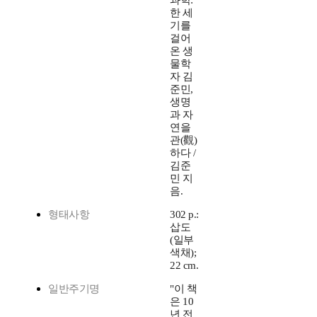
과학:
한 세
기를
걸어
온 생
물학
자 김
준민,
생명
과 자
연을
관(觀)
하다 /
김준
민 지
음.
형태사항
302 p.:
삽도
(일부
색채);
22 cm.
일반주기명
"이 책
은 10
년 전