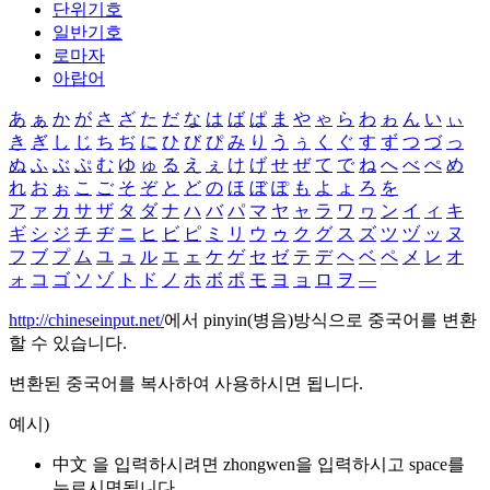
단위기호
일반기호
로마자
아랍어
あ
ぁ
か
が
さ
ざ
た
だ
な
は
ば
ぱ
ま
や
ゃ
ら
わ
ゎ
ん
い
ぃ
き
ぎ
し
じ
ち
ぢ
に
ひ
び
ぴ
み
り
う
ぅ
く
ぐ
す
ず
つ
づ
っ
ぬ
ふ
ぶ
ぷ
む
ゆ
ゅ
る
え
ぇ
け
げ
せ
ぜ
て
で
ね
へ
べ
ぺ
め
れ
お
ぉ
こ
ご
そ
ぞ
と
ど
の
ほ
ぼ
ぽ
も
よ
ょ
ろ
を
ア
ァ
カ
サ
ザ
タ
ダ
ナ
ハ
バ
パ
マ
ヤ
ャ
ラ
ワ
ヮ
ン
イ
ィ
キ
ギ
シ
ジ
チ
ヂ
ニ
ヒ
ビ
ピ
ミ
リ
ウ
ゥ
ク
グ
ス
ズ
ツ
ヅ
ッ
ヌ
フ
ブ
プ
ム
ユ
ュ
ル
エ
ェ
ケ
ゲ
セ
ゼ
テ
デ
ヘ
ベ
ペ
メ
レ
オ
ォ
コ
ゴ
ソ
ゾ
ト
ド
ノ
ホ
ボ
ポ
モ
ヨ
ョ
ロ
ヲ
―
http://chineseinput.net/
에서 pinyin(병음)방식으로 중국어를 변환
할 수 있습니다.
변환된 중국어를 복사하여 사용하시면 됩니다.
예시)
中文 을 입력하시려면
zhongwen
을 입력하시고 space를
누르시면됩니다.