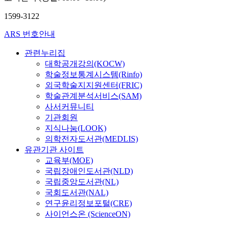
1599-3122
ARS 번호안내
관련누리집
대학공개강의(KOCW)
학술정보통계시스템(Rinfo)
외국학술지지원센터(FRIC)
학술관계분석서비스(SAM)
사서커뮤니티
기관회원
지식나눔(LOOK)
의학전자도서관(MEDLIS)
유관기관 사이트
교육부(MOE)
국립장애인도서관(NLD)
국립중앙도서관(NL)
국회도서관(NAL)
연구윤리정보포털(CRE)
사이언스온 (ScienceON)