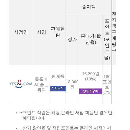
종이책
전
자
포
책
인
판매현
서점명
서명
구
트
황
판매가(할
매
정가
(포
인율)
링
인
크
트
몰)
16,200원
판매중
180
(10%)
들풀에
18,000
포인
서 줍는
원
트
과학
(1%)
포인트 적립은 해당 온라인 서점 회원인 경우만
해당됩니다.
상기 할인율 및 적립포인트는 온라인 서점에서