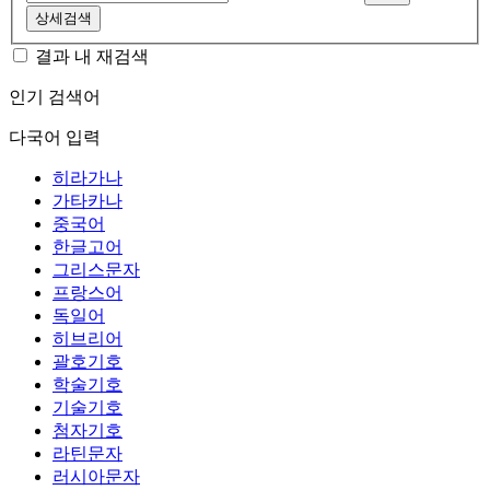
상세검색
결과 내 재검색
인기 검색어
다국어 입력
히라가나
가타카나
중국어
한글고어
그리스문자
프랑스어
독일어
히브리어
괄호기호
학술기호
기술기호
첨자기호
라틴문자
러시아문자