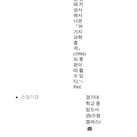
에 지
성사
에서
나온
『39
가지
과학
충
격』
(1994)
의 후
편이
라 할
수 있
다."--
Pref.
소장기관
경기대
학교 중
앙도서
관(수원
캠퍼스)