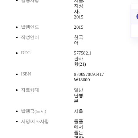
발행사항
서울:
지성
사,
2015
발행연도
2015
작성언어
한국
어
DDC
577582.1
판사
항(21)
ISBN
9788978891417
₩18000
자료형태
일반
단행
본
발행국(도시)
서울
서명/저자사항
들풀
에서
줍는