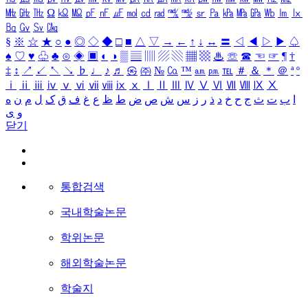
㎒
㎓
㎔
Ω
㏀
㏁
㎊
㎋
㎌
㏖
㏅
㎭
㎮
㎯
㏛
㎩
㎪
㎫
㎬
㏝
㏐
㏓
㏃
㏉
㏜
㏆
§
※
☆
★
○
●
◎
◇
◆
□
■
△
▽
→
←
↑
↓
↔
〓
◁
◀
▷
▶
♤
♠
♡
♥
♧
♣
⊙
◈
▣
◐
◑
▒
▤
▥
▨
▧
▦
▩
♨
☏
☎
☜
☞
¶
†
‡
↕
↗
↙
↖
↘
♭
♩
♪
♬
㉿
㈜
№
㏇
™
㏂
㏘
℡
＃
＆
＊
＠
ª
º
ⅰ
ⅱ
ⅲ
ⅳ
ⅴ
ⅵ
ⅶ
ⅷ
ⅸ
ⅹ
Ⅰ
Ⅱ
Ⅲ
Ⅳ
Ⅴ
Ⅵ
Ⅶ
Ⅷ
Ⅸ
Ⅹ
ا
ب
ت
ث
ج
ح
خ
د
ذ
ر
ز
س
ش
ص
ض
ط
ظ
ع
غ
ف
ق
ک
ل
م
ن
ه
و
ی
닫기
통합검색
국내학술논문
학위논문
해외학술논문
학술지